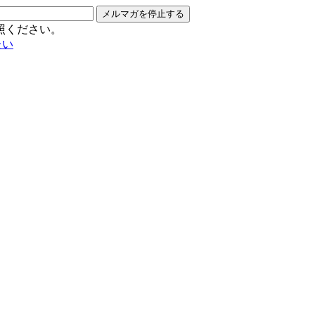
メルマガを停止する
照ください。
たい