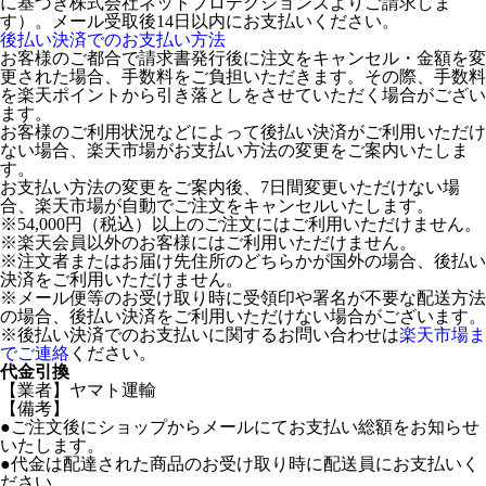
に基づき株式会社ネットプロテクションズよりご請求しま
す）。メール受取後14日以内にお支払いください。
後払い決済でのお支払い方法
お客様のご都合で請求書発行後に注文をキャンセル・金額を変
更された場合、手数料をご負担いただきます。その際、手数料
を楽天ポイントから引き落としをさせていただく場合がござい
ます。
お客様のご利用状況などによって後払い決済がご利用いただけ
ない場合、楽天市場がお支払い方法の変更をご案内いたしま
す。
お支払い方法の変更をご案内後、7日間変更いただけない場
合、楽天市場が自動でご注文をキャンセルいたします。
※54,000円（税込）以上のご注文にはご利用いただけません。
※楽天会員以外のお客様にはご利用いただけません。
※注文者またはお届け先住所のどちらかが国外の場合、後払い
決済をご利用いただけません。
※メール便等のお受け取り時に受領印や署名が不要な配送方法
の場合、後払い決済をご利用いただけない場合がございます。
※後払い決済でのお支払いに関するお問い合わせは
楽天市場ま
でご連絡
ください。
代金引換
【業者】ヤマト運輸
【備考】
●ご注文後にショップからメールにてお支払い総額をお知らせ
いたします。
●代金は配達された商品のお受け取り時に配送員にお支払いく
ださい。