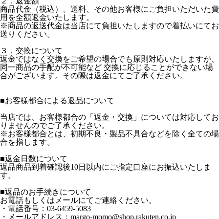
２．返金額
商品代金（税込）、送料、その他お客様にご負担いただいた費
用を全額返金いたします。
※商品の返送代金は当店にて負担いたしますので着払いにてお
送りください。
３．交換について
返金ではなく交換をご希望の場合でも原則対応いたしますが、
同一商品の手配が不可能など 交換に応じることができない場
合がございます。その際は返金にてご了承ください。
■お客様都合による返品について
当店では、お客様都合の「返金・交換」については対応してお
りませんのでご了承ください。
※お客様都合とは、初期不良・製品不具合などを除く全ての場
合を指します。
■返金日数について
返品商品到着確認後10日以内にご指定口座にお振込いたしま
す。
■返品のお手続きについて
お電話もしくはメールにてご連絡ください。
・電話番号：03-6459-5083
・メールアドレス：margo-momo@shop.rakuten.co.jp