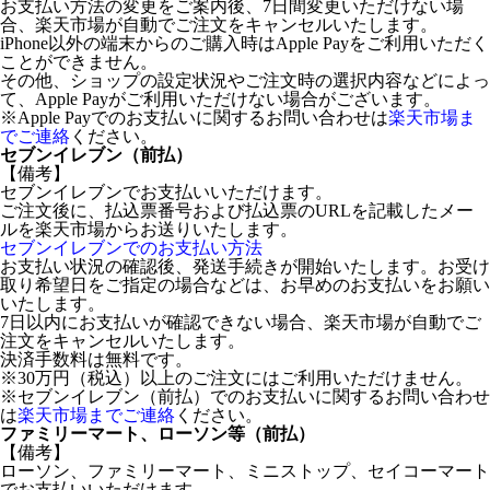
お支払い方法の変更をご案内後、7日間変更いただけない場
合、楽天市場が自動でご注文をキャンセルいたします。
iPhone以外の端末からのご購入時はApple Payをご利用いただく
ことができません。
その他、ショップの設定状況やご注文時の選択内容などによっ
て、Apple Payがご利用いただけない場合がございます。
※Apple Payでのお支払いに関するお問い合わせは
楽天市場ま
でご連絡
ください。
セブンイレブン（前払）
【備考】
セブンイレブンでお支払いいただけます。
ご注文後に、払込票番号および払込票のURLを記載したメー
ルを楽天市場からお送りいたします。
セブンイレブンでのお支払い方法
お支払い状況の確認後、発送手続きが開始いたします。お受け
取り希望日をご指定の場合などは、お早めのお支払いをお願い
いたします。
7日以内にお支払いが確認できない場合、楽天市場が自動でご
注文をキャンセルいたします。
決済手数料は無料です。
※30万円（税込）以上のご注文にはご利用いただけません。
※セブンイレブン（前払）でのお支払いに関するお問い合わせ
は
楽天市場までご連絡
ください。
ファミリーマート、ローソン等（前払）
【備考】
ローソン、ファミリーマート、ミニストップ、セイコーマート
でお支払いいただけます。