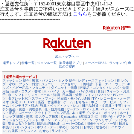
・返送先住所：〒152-0001東京都目黒区中央町1-11-2
注文番号を事前にご準備いただきますとお手続きがスムーズに
行えます。注文番号の確認方法は
こちら
をご参照ください。
----------------------------------------
楽天トップへ >>
楽天トップ
|
特集一覧
|
ジャンル一覧
|
楽天市場アプリ
|
スーパーDEAL
|
ランキング
|
出
店のご案内
【楽天市場のサービス】
ファッション 総合
|
家電・パソコン・カメラ 総合
|
レディースファッション
|
靴
|
バッ
グ・小物・ブランド雑貨
|
ジュエリー・アクセサリー
|
腕時計
|
下着・ナイトウェア
|
キ
ッズ・ベビー用品・マタニティ
|
ダイエット・健康
|
医薬品・コンタクトレンズ・介護
用品
|
美容・コスメ・香水
|
車・バイク
|
カー用品・バイク用品
|
食品
|
スイーツ・お菓
子
|
水・ソフトドリンク
|
ビール・洋酒
|
日本酒・焼酎
|
ワイン
|
パソコン・PCパー
ツ
|
タブレットPC・スマートフォン
|
光回線・モバイル通信
|
TV・レコーダー・オーデ
ィオ
|
家電
|
CD・DVD
|
楽器・音楽機材
|
ゲーム
|
おもちゃ
|
ホビー
|
サービス・リフォ
ーム
|
インテリア・収納
|
寝具・ベッド・マットレス
|
日用品雑貨・文房具・手芸
|
キッ
チン用品・食器・調理器具
|
花・観葉植物
|
ガーデン・DIY・工具
|
ペットフード ・ ペ
ット用品
|
スポーツ・アウトドア
|
ゴルフ用品
|
本
（
楽天ブックス
） |
ポイント
|
ネット
ショップ 開業・開店
|
楽天ウェブ検索
|
R-magazine（雑誌コラボ）
|
贈り物・ギフト
|
フ
ァッション公式ブランド
|
ポイントアップ
|
ディズニーゾーン
|
サンリオゾーン
|
まち
楽
|
楽天ふるさと納税
|
日用品翌日配達
|
スーパーDEAL
|
開催中イベント一覧
|
福袋＆
初売り
|
バレンタイン
|
ホワイトデー
|
母の日
|
父の日
|
お中元
|
敬老の日
|
ハロウィ
ン
|
お歳暮
|
クリスマス
|
おせち
|
ランキング