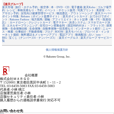
【楽天グループ】
楽天市場
|
旅行・ホテル予約・航空券
|
本・DVD・CD
|
電子書籍 楽天Kobo
|
ゴルフ場予
約
|
レシピ
|
車検見積もり・予約
|
イベント・チケット販売
|
写真プリント
|
美容室・ヘ
アサロン予約
|
女性向け健康管理サービス
|
物流委託・アウトソーシング
|
楽天スーパー
ポイント特集
|
Rebates（ポイント提携サイト）
|
楽天ポイントカード
|
おでかけでポイ
ント
|
Rakuten Fashion
|
地方競馬
|
競輪
|
アフィリエイト
|
ネット証券（株・FX・投資信
託）
|
カードローン
|
クレジットカード
|
電子マネー
|
決済システム
|
スマホでカード決
済
|
エネルギープランニング
|
住宅ローン変動金利（固定特約付き）・フラット35
|
損害
保険・生命保険比較
|
生命保険
|
自動車保険一括見積もり
|
インターネット銀行
|
ニュー
ス・検索
|
仕事紹介
|
不動産情報
|
ブログ
|
ROOM
|
楽天モバイル
|
プロバイダ・インタ
ーネット接続
|
無料通話＆メッセージアプリ
|
電話アプリ
|
動画配信
|
占い
|
toto・
BIG
|
宝くじ（ナンバーズ4・ナンバーズ3）
|
楽天イーグルス
|
楽天グループ サービス一
覧
個人情報保護方針
© Rakuten Group, Inc.
会社概要
株式会社ＭＡＲＧＯ
〒1520001 東京都目黒区中央町 1－11－2
TEL:03-6459-5083 FAX:03-6459-5083
代表者
:
小林 桃江
店舗運営責任者
:
小林
店舗セキュリティ責任者
:
小林
購入履歴からの適格請求書発行:対応不可
お問い合わせ先