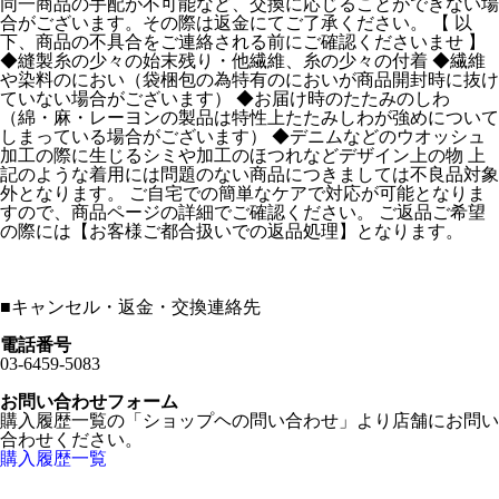
同一商品の手配が不可能など、交換に応じることができない場
合がございます。その際は返金にてご了承ください。 【 以
下、商品の不具合をご連絡される前にご確認くださいませ 】
◆縫製糸の少々の始末残り・他繊維、糸の少々の付着 ◆繊維
や染料のにおい（袋梱包の為特有のにおいが商品開封時に抜け
ていない場合がございます） ◆お届け時のたたみのしわ
（綿・麻・レーヨンの製品は特性上たたみしわが強めについて
しまっている場合がございます） ◆デニムなどのウオッシュ
加工の際に生じるシミや加工のほつれなどデザイン上の物 上
記のような着用には問題のない商品につきましては不良品対象
外となります。 ご自宅での簡単なケアで対応が可能となりま
すので、商品ページの詳細でご確認ください。 ご返品ご希望
の際には【お客様ご都合扱いでの返品処理】となります。
■
キャンセル・返金・交換連絡先
電話番号
03-6459-5083
お問い合わせフォーム
購入履歴一覧の「ショップヘの問い合わせ」より店舗にお問い
合わせください。
購入履歴一覧