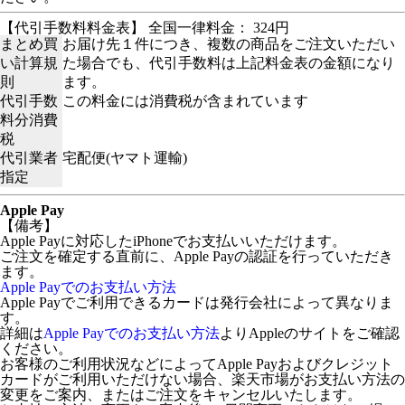
【代引手数料料金表】 全国一律料金： 324円
まとめ買
お届け先１件につき、複数の商品をご注文いただい
い計算規
た場合でも、代引手数料は上記料金表の金額になり
則
ます。
代引手数
この料金には消費税が含まれています
料分消費
税
代引業者
宅配便(ヤマト運輸)
指定
Apple Pay
【備考】
Apple Payに対応したiPhoneでお支払いいただけます。
ご注文を確定する直前に、Apple Payの認証を行っていただき
ます。
Apple Payでのお支払い方法
Apple Payでご利用できるカードは発行会社によって異なりま
す。
詳細は
Apple Payでのお支払い方法
よりAppleのサイトをご確認
ください。
お客様のご利用状況などによってApple Payおよびクレジット
カードがご利用いただけない場合、楽天市場がお支払い方法の
変更をご案内、またはご注文をキャンセルいたします。