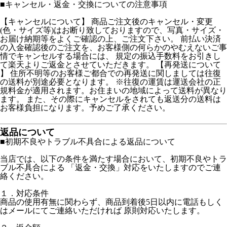
■
キャンセル・返金・交換についての注意事項
【キャンセルについて】 商品ご注文後のキャンセル・変更
(色・サイズ等)はお断り致しておりますので、写真・サイズ・
お届け納期等をよくご確認の上、ご注文下さい。 前払い決済
の入金確認後のご注文を、お客様側の何らかのやむえないご事
情でキャンセルする場合には、 規定の振込手数料をお引きし
て楽天よりご返金とさせていただきます。 【再発送について
】 住所不明等のお客様ご都合での再発送に関しましては往復
の送料が別途必要となります。 ※往復の運賃は運送会社の正
規料金が適用されます。お住まいの地域によって送料が異なり
ます。 また、その際にキャンセルをされても返送分の送料は
お客様負担になります。予めご了承ください。
返品について
■初期不良やトラブル不具合による返品について
当店では、以下の条件を満たす場合において、初期不良やトラ
ブル不具合による 「返金・交換」対応をいたしますのでご連
絡ください。
１．対応条件
商品の使用有無に関わらず、商品到着後5日以内に電話もしく
はメールにてご連絡いただければ 原則対応いたします。