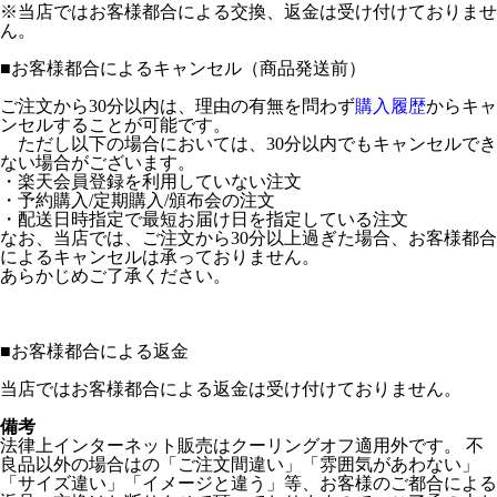
※当店ではお客様都合による交換、返金は受け付けておりませ
ん。
■
お客様都合によるキャンセル（商品発送前）
ご注文から30分以内は、理由の有無を問わず
購入履歴
からキャ
ンセルすることが可能です。
ただし以下の場合においては、30分以内でもキャンセルでき
ない場合がございます。
・楽天会員登録を利用していない注文
・予約購入/定期購入/頒布会の注文
・配送日時指定で最短お届け日を指定している注文
なお、当店では、ご注文から30分以上過ぎた場合、お客様都合
によるキャンセルは承っておりません。
あらかじめご了承ください。
■
お客様都合による返金
当店ではお客様都合による返金は受け付けておりません。
備考
法律上インターネット販売はクーリングオフ適用外です。 不
良品以外の場合はの「ご注文間違い」「雰囲気があわない」
「サイズ違い」「イメージと違う」等、お客様のご都合による