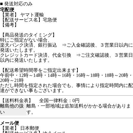
■
発送対応のみ
宅配便
【業者】 ヤマト運輸
【配送サービス名】宅急便
【備考】
【商品発送のタイミング】
特にご指定がない場合、
楽天バンク決済、銀行振込 ⇒ご入金確認後、３営業日以内に
発送いたします。
クレジットカード決済、代金引換 ⇒ご注文確認後、３営業日
以内に発送いたします。
【配送希望時間帯をご指定出来ます】
午前中・12時～14時・14時～16時・16時～18時・18時～20時・
20時～21時
ただし時間を指定された場合でも、事情により指定時間内に配
達ができない事もございます。
【送料料金表】
全国一律料金：0円
離島他の扱
離島・一部地域は追加送料がかかる場合がありま
い
す。
メール便
【業者】 日本郵便