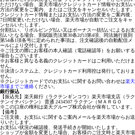
ただけない場合、楽天市場がクレジットカード情報やお支払い
方法の変更をご案内、またはご注文をキャンセルいたします。
クレジットカード情報またはお支払い方法の変更をご案内後、
7日間変更いただけない場合、楽天市場が自動でご注文をキャ
ンセルいたします。
分割払い、リボルビング払い又はボーナス一括払いによるお支
払いとなる場合、割賦販売法第30条2の3第4項、同法施行規則
第54条1項各号に定められた事項は、注文確認後の自動配信メ
ールにより交付します。
※ご注文の際にお客様の本人確認（電話確認等）をお願いする
場合もございます。
※お客様と異なる名義のクレジットカードはご利用いただけま
せん。
※決済システム上、クレジットカード利用控は発行しておりま
せん。
※クレジットカードでのお支払いに関するお問い合わせは
楽天
市場までご連絡
ください。
銀行振込
【振込先】楽天銀行（ラクテンギンコウ）楽天市場支店（ラク
テンイチバシテン） 普通 2434507 ラクテン（ＭＡＲＧＯ
※この口座の権利は楽天グループ株式会社が保有しています。
【備考】
ご注文後、お支払いに関するご案内メールを楽天市場からお送
りいたします。
お支払い状況の確認後、発送手続きが開始いたします。
ショップが金額を変更した場合、お客様のご注文時と楽天市場