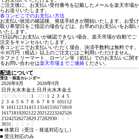
ご注文後に、お支払い受付番号を記載したメールを楽天市場か
らお送りいたします。
各コンビニでのお支払い方法
お支払い状況の確認後、発送手続きが開始いたします。お受け
取り希望日をご指定の場合などは、お早めのお支払いをお願い
いたします。
7日以内にお支払いが確認できない場合、楽天市場が自動でご
注文をキャンセルいたします。
各コンビニでお支払いいただく場合、決済手数料は無料です。
※30万円（税込）以上のご注文にはご利用いただけません。
※ファミリーマート、ローソン等（前払）でのお支払いに関す
るお問い合わせは
楽天市場までご連絡
ください。
配送について
受注・発送カレンダー
2026年8月
2026年9月
日
月
火
水
木
金
土
日
月
火
水
木
金
土
26
27
28
29
30
31
1
30
31
1
2
3
4
5
2
3
4
5
6
7
8
6
7
8
9
10
11
12
9
10
11
12
13
14
15
13
14
15
16
17
18
19
16
17
18
19
20
21
22
20
21
22
23
24
25
26
23
24
25
26
27
28
29
27
28
29
30
1
2
3
30
31
1
2
3
4
5
■
休業日（受注・発送対応なし）
■
受注対応のみ