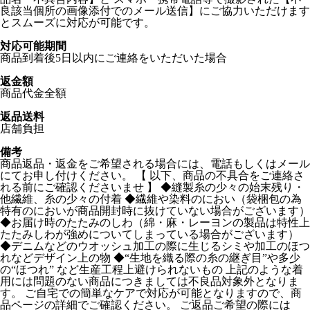
良該当個所の画像添付でのメール送信】にご協力いただけます
とスムーズに対応が可能です。
対応可能期間
商品到着後5日以内にご連絡をいただいた場合
返金額
商品代金全額
返品送料
店舗負担
備考
商品返品・返金をご希望される場合には、電話もしくはメール
にてお申し付けください。 【 以下、商品の不具合をご連絡さ
れる前にご確認くださいませ 】 ◆縫製糸の少々の始末残り・
他繊維、糸の少々の付着 ◆繊維や染料のにおい（袋梱包の為
特有のにおいが商品開封時に抜けていない場合がございます）
◆お届け時のたたみのしわ（綿・麻・レーヨンの製品は特性上
たたみしわが強めについてしまっている場合がございます）
◆デニムなどのウオッシュ加工の際に生じるシミや加工のほつ
れなどデザイン上の物 ◆“生地を織る際の糸の継ぎ目”や多少
の“ほつれ” など生産工程上避けられないもの 上記のような着
用には問題のない商品につきましては不良品対象外となりま
す。 ご自宅での簡単なケアで対応が可能となりますので、商
品ページの詳細でご確認ください。 ご返品ご希望の際には