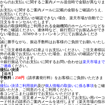
からのお支払いに関するご案内メール送信時で金額が異なりま
す。
お支払いに関するご案内メールに記載の金額をご確認のうえ、
お支払いください。
7日以内にお支払いが確認できない場合、楽天市場が自動でご
注文をキャンセルいたします。
振込の取扱時間はご利用される金融機関のホームページなどを
予めご確認ください。連休時など、銀行窓口でお振込みができ
ない場合は、ATMやネットバンキングにてお振込みくださ
い。
誠に勝手ながら、振込手数料はお客様のご負担でお願いいたし
ます。
※ご注文者様名義の口座よりお支払いください。ご注文者様以
外の名義でお支払いいただいた場合、お支払いの確認ができな
い場合がございます。
※銀行振込でのお支払いに関するお問い合わせは
楽天市場まで
ご連絡
ください。
後払い決済
【備考】
手数料：
250円
（請求書発行料）をお客様にご負担いただきま
す。
後払い決済ご利用規約
及び
個人情報の取扱いに係る事項
をご確
認いただき、ご同意のうえご利用ください。
各コンビニまたは銀行でお支払いいただけます。
商品発送後、注文者メールアドレスに対してお支払い用バーコ
ード付きの請求のご案内メールを送付します（楽天市場の指示