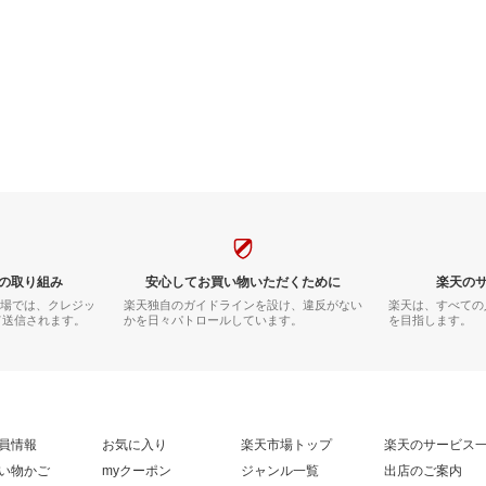
の取り組み
安心してお買い物いただくために
楽天の
市場では、クレジッ
楽天独自のガイドラインを設け、違反がない
楽天は、すべての
て送信されます。
かを日々パトロールしています。
を目指します。
員情報
お気に入り
楽天市場トップ
楽天のサービス
い物かご
myクーポン
ジャンル一覧
出店のご案内