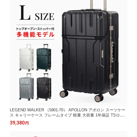
LEGEND WALKER （5901-70） APOLLON アポロン スーツケー
ス キャリーケース フレームタイプ 軽量 大容量 1年保証 TSロッ
ク フロントオープン 日乃本錠前社製 ストッパー付 ダブルキャス
39,380
円
ター USBポート 防犯ファスナー カジュアル 出張 防災 Lサイズ 7
泊〜 あす楽 送料無料