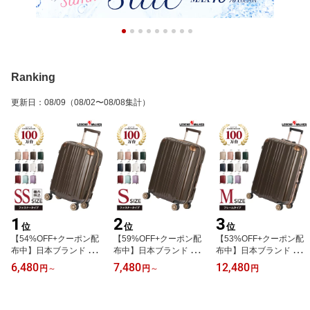
Ranking
更新日
：
08/09
（08/02〜08/08集計）
1
2
3
位
位
位
【54%OFF+クーポン配
【59%OFF+クーポン配
【53%OFF+クーポン配
布中】日本ブランド レジ
布中】日本ブランド レジ
布中】日本ブランド レジ
ェンドウォーカー スーツ
ェンドウォーカー スーツ
ェンドウォーカー スーツ
6,480
7,480
12,480
円
～
円
～
円
ケース 機内持ち込み キ
ケース Sサイズ 5122-55
ケース Mサイズ 5122-62
ャリーケース 拡張 ファ
LEGEND WALKER キャ
LEGEND WALKER キャ
スナータイプ 5122-48 L
リーケース キャリーバッ
リーケース キャリーバッ
EGEND WALKER キャリ
グ キャリーバック 小型 3
グ フレームタイプ 中型 5