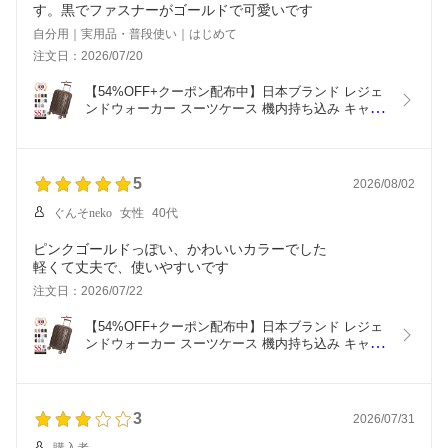
す。黒でファスナーがゴールドで可愛いです
自分用｜実用品・普段使い｜はじめて
注文日：2026/07/20
【54%OFF+クーポン配布中】日本ブランド レジェ
ンドウォーカー スーツケース 機内持ち込み キャリ
ーケース 拡張 ファスナータイプ 5122-48 LEGEND 
WALKER キャリーバッグ 小型 SSサイズ TSAロッ
ク 1泊 2泊 3泊 軽量 静音 大容量 旅行 ビジネス レ
ディース メンズ
5
2026/08/02
ぐんそneko
女性
40代
ピンクゴールドっぽい、かわいいカラーでした
軽くて丈夫で、使いやすいです
注文日：2026/07/22
【54%OFF+クーポン配布中】日本ブランド レジェ
ンドウォーカー スーツケース 機内持ち込み キャリ
ーケース 拡張 ファスナータイプ 5122-48 LEGEND 
WALKER キャリーバッグ 小型 SSサイズ TSAロッ
ク 1泊 2泊 3泊 軽量 静音 大容量 旅行 ビジネス レ
ディース メンズ
3
2026/07/31