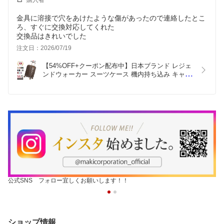
購入者
金具に溶接で穴をあけたような傷があったので連絡したとこ
ろ、すぐに交換対応してくれた
交換品はきれいでした
注文日：2026/07/19
【54%OFF+クーポン配布中】日本ブランド レジェ
ンドウォーカー スーツケース 機内持ち込み キャリ
ーケース 拡張 ファスナータイプ 5122-48 LEGEND 
WALKER キャリーバッグ 小型 SSサイズ TSAロッ
ク 1泊 2泊 3泊 軽量 静音 大容量 旅行 ビジネス レ
ディース メンズ
公式SNS フォロー宜しくお願いします！！
ショップ情報