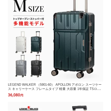
LEGEND WALKER （5901-60） APOLLON アポロン スーツケー
ス キャリーケース フレームタイプ 軽量 大容量 1年保証 TSロッ
ク フロントオープン 日乃本錠前社製 ストッパー付 ダブルキャス
36,080
円
ター USBポート 防犯ファスナー カジュアル 出張 防災 Mサイズ
5〜7泊 あす楽 送料無料