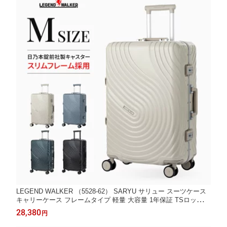
LEGEND WALKER （5528-62） SARYU サリュー スーツケース
キャリーケース フレームタイプ 軽量 大容量 1年保証 TSロック
日乃本錠前社製 静音ダブルキャスター USBポート シンプル エレ
28,380
円
ガント 出張 女子旅 防災 Mサイズ 5〜7泊 あす楽 送料無料