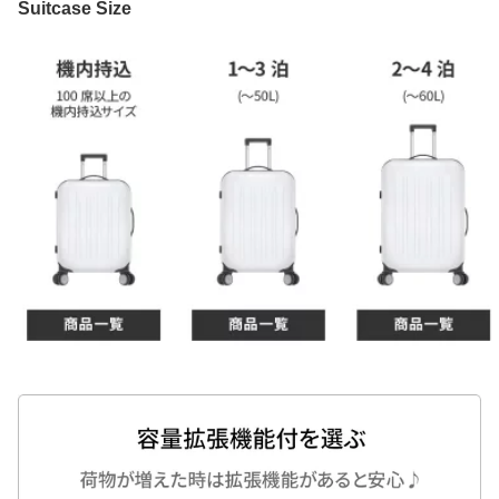
Suitcase Size
ーバッグ 小型 SSサイズ
泊 4泊 5泊 容量拡張機能
泊 6泊 7泊 無料受託手荷
TSAロック 1泊 2泊 3泊
ダブルキャスター TSAロ
物 無料預け入れ TSAロ
軽量 静音 大容量 旅行 ビ
ック 1年修理保証 旅行 修
ック 旅行 修学旅行 海外
ジネス レディース メン
学旅行 レディース メン
旅行 メンズ レディース
ズ
ズ