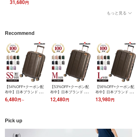
31,680
円
装 シンプル カジュアル 出張 女子旅 防災 Mサイズ 5〜7泊 あす楽
送料無料
もっと見る
Recommend
【54%OFF+クーポン配
【53%OFF+クーポン配
【56%OFF+クーポン配
布中】日本ブランド レジ
布中】日本ブランド レジ
布中】日本ブランド レジ
ェンドウォーカー スーツ
ェンドウォーカー スーツ
ェンドウォーカー スーツ
6,480
12,480
13,980
円
～
円
円
ケース 機内持ち込み キ
ケース Mサイズ 5122-62
ケース Lサイズ 5122-67
ャリーケース 拡張 ファ
LEGEND WALKER キャ
LEGEND WALKER キャ
スナータイプ 5122-48 L
リーケース キャリーバッ
リーケース キャリーバッ
EGEND WALKER キャリ
グ フレームタイプ 中型 5
グ フレームタイプ 大型 7
Pick up
ーバッグ 小型 SSサイズ
泊 6泊 7泊 無料受託手荷
泊 1週間以上 長期 8泊 9
TSAロック 1泊 2泊 3泊
物 無料預け入れ TSAロ
泊 無料受託手荷物 無料
軽量 静音 大容量 旅行 ビ
ック 旅行 修学旅行 海外
預け入れ TSAロック 海