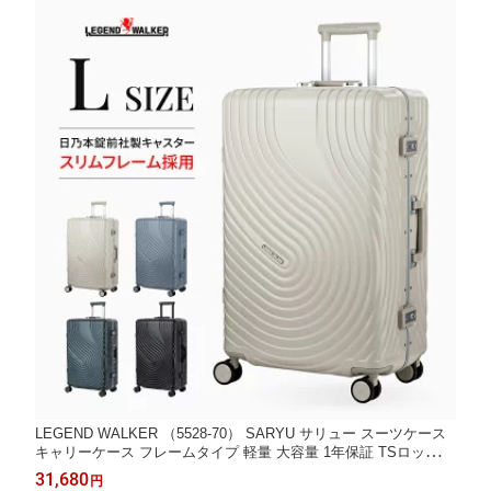
LEGEND WALKER （5528-70） SARYU サリュー スーツケース
キャリーケース フレームタイプ 軽量 大容量 1年保証 TSロック
日乃本錠前社製 静音ダブルキャスター USBポート シンプル エレ
31,680
円
ガント 出張 女子旅 防災 Lサイズ 7泊〜 あす楽 送料無料