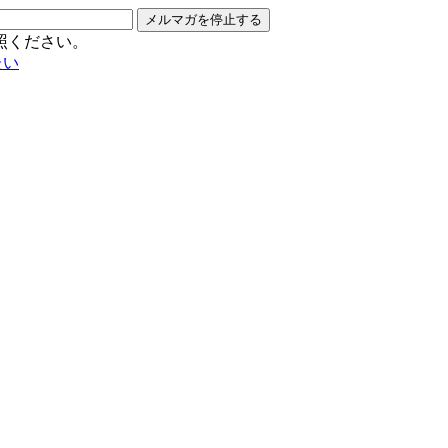
メルマガを停止する
照ください。
たい