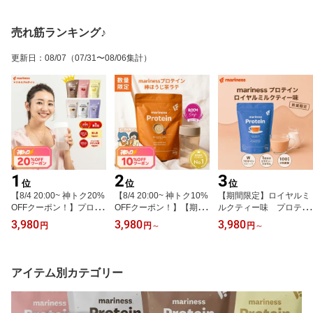
売れ筋ランキング♪
更新日
：
08/07
（07/31〜08/06集計）
1
2
3
位
位
位
【8/4 20:00~ 神トク20%
【8/4 20:00~ 神トク10%
【期間限定】ロイヤルミ
OFFクーポン！】プロテ
OFFクーポン！】【期間
ルクティー味 プロテイ
イン 女性 完全栄養食 ma
限定】オギャドキ コラボ
ン 女性 完全栄養食 marin
3,980
3,980
3,980
円
円
～
円
～
rinessプロテイン 人工甘
棒ほうじ茶ラテ プロテイ
essプロテイン 人工甘味
味料不使用 女性向け 国
ン 完全栄養食 mariness
料不使用 女性向け 国産
産 無添加 高タンパク 置
プロテイン ROOMコラボ
無添加 高タンパク 置き
き換え ダイエット ソイ
女性 国産 無添加 人工甘
換え ダイエット ソイ ホ
アイテム別カテゴリー
ホエイ 減量 美容 授乳中
味料不使用 ダイエット
エイ 減量 美容 授乳中 マ
マリネス リポソーム チ
減量 美容 置き換え ソイ
リネス リポソーム
ョコ 苺ミルク 黒ごまき
ホエイ 健康 ヘルシーラ