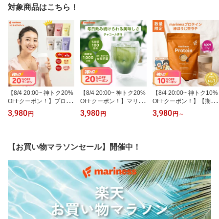
対象商品はこちら！
【8/4 20:00~ 神トク20%
【8/4 20:00~ 神トク20%
【8/4 20:00~ 神トク10%
OFFクーポン！】プロテ
OFFクーポン！】マリネ
OFFクーポン！】【期間
イン 女性 完全栄養食 ma
ス チャコール青汁 飲み
限定】オギャドキ コラボ
3,980
3,980
3,980
円
円
円
～
rinessプロテイン 人工甘
やすい 腸活 青汁 満足度9
棒ほうじ茶ラテ プロテイ
味料不使用 女性向け 国
5％ 美味しい ダイエット
ン 完全栄養食 mariness
産 無添加 高タンパク 置
間食 チャコール 減量 国
プロテイン ROOMコラボ
き換え ダイエット ソイ
産 ,日本製 無添加 人工甘
女性 国産 無添加 人工甘
【お買い物マラソンセール】開催中！
ホエイ 減量 美容 授乳中
味料不使用 女性向け 完
味料不使用 ダイエット
マリネス リポソーム チ
全栄養食 マリネス 公式
減量 美容 置き換え ソイ
ョコ 苺ミルク 黒ごまき
mariness 食物繊維 菌活
ホエイ 健康 ヘルシーラ
な粉 コーヒー
大麦若葉 抹茶 朝摘み 乳
イフ たんぱく質
酸菌