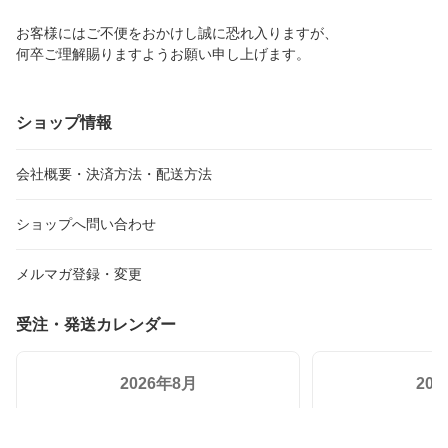
お客様にはご不便をおかけし誠に恐れ入りますが、
何卒ご理解賜りますようお願い申し上げます。
ショップ情報
会社概要・決済方法・配送方法
ショップへ問い合わせ
メルマガ登録・変更
受注・発送カレンダー
2026年8月
20
日
月
火
水
木
金
土
日
月
火