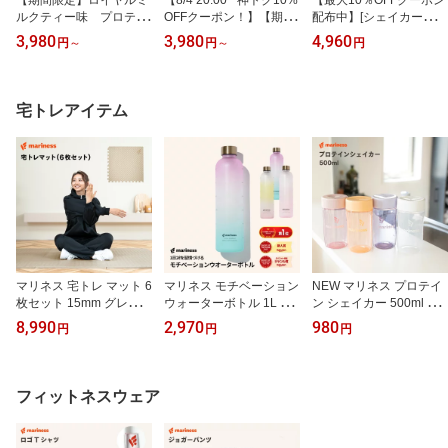
【期間限定】ロイヤルミ
【8/4 20:00~ 神トク10%
【最大10％OFFクーポン
ルクティー味 プロテイ
OFFクーポン！】【期間
配布中】[シェイカー付き
ン 女性 完全栄養食 marin
限定】オギャドキ コラボ
セット] NEW マリネス プ
3,980
3,980
4,960
円
～
円
～
円
essプロテイン 人工甘味
棒ほうじ茶ラテ プロテイ
ロテイン 女性 国産 日本
料不使用 女性向け 国産
ン 完全栄養食 mariness
製 無添加 人工甘味料不
無添加 高タンパク 置き
プロテイン ROOMコラボ
使用 女性向け 美容 授乳
換え ダイエット ソイ ホ
女性 国産 無添加 人工甘
中 高タンパク 置き換え
宅トレアイテム
エイ 減量 美容 授乳中 マ
味料不使用 ダイエット
ダイエット 間食 減量 ソ
リネス リポソーム
減量 美容 置き換え ソイ
イプロテイン ホエイ 食
ホエイ 健康 ヘルシーラ
品 痩せる 完全栄養食 飲
イフ たんぱく質
みやすい ギフト プレゼ
ント
マリネス 宅トレ マット 6
マリネス モチベーション
NEW マリネス プロテイ
枚セット 15mm グレー
ウォーターボトル 1L 1リ
ン シェイカー 500ml ボ
ベージュ 送料無料 | 厚手
ットル タイムマーカー
トル 水筒 持ち運び ドリ
8,990
2,970
980
円
円
円
幅広 大判 極厚 ジョイン
目盛り 送料無料 女性用
ンクボトル スポーツ ダ
トマット フロアマット
女の子 レディース キッ
イエット トレーニング
プレイマット キッズマッ
ズ プラスチックボトル
グッズ プロテインシェイ
ト ベビーマット トレー
マグボトル ボトル 水筒
カー プロテインシェーカ
フィットネスウェア
ニングマット ストレッチ
大人 持ち運び ランニン
ー シェーカー シェイク
マット ヨガマット スポ
グ スポーツ アウトドア
おしゃれ かわいい シン
ーツ 筋トレ プレゼント
トレーニング 水分補給 M
プル 可愛い 宅トレ 送料