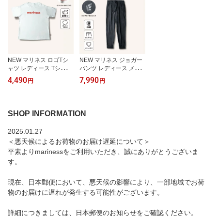
プチギフト 宅トレ MARI
ARINESS
無料 MARINESS
NESS
NEW マリネス ロゴTシ
NEW マリネス ジョガー
ャツ レディース Tシャツ
パンツ レディース メン
半袖 ホワイト 白 無地 フ
ズ ブラック BLACK 黒 S
4,490
7,990
円
円
リーサイズ コットン 綿1
M L XL | トレーニングウ
00% 女性 カットソー ト
ェア トレーニングウエア
レーニング トレーニング
ジムウエア ジムウェア
ウェア ジム ジムウェア
ルームウェア スポーツ
SHOP INFORMATION
ランニング ランニングウ
トレーニング フィットネ
ェア ヨガ ヨガウェア ウ
ス ヨガ ランニング ウォ
2025.01.27
ォーキング ウェア 宅ト
ーキング ウェア ウエア
＜悪天候によるお荷物のお届け遅延について＞
レ 送料無料 mariness
ジャージ 下 宅トレ marin
ess
平素よりmarinessをご利用いただき、誠にありがとうございま
す。
現在、日本郵便において、悪天候の影響により、一部地域でお荷
物のお届けに遅れが発生する可能性がございます。
詳細につきましては、日本郵便のお知らせをご確認ください。