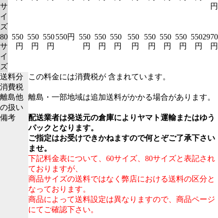
サ
円
イ
ズ
80
550
550
550
550円
550
550
550
550
550
550
550
550
2970
サ
円
円
円
円
円
円
円
円
円
円
円
円
イ
ズ
送料分
この料金には消費税が 含まれています。
消費税
離島他
離島・一部地域は追加送料がかかる場合があります。
の扱い
備考
配送業者は発送元の倉庫によりヤマト運輸またはゆう
パックとなります。
ご指定はお受けできかねますので何とぞご了承下さい
ませ。
下記料金表について、60サイズ、80サイズと表記され
ておりますが、
商品サイズの送料ではなく弊店における送料の区分と
なっております。
商品によって送料設定は異なりますので、商品ページ
にてご確認下さい。