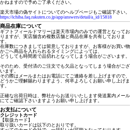
かねますので予めご了承ください。
楽天市場の偽サイトについてのヘルプページもご確認下さい。
https://ichiba.faq.rakuten.co.jp/app/answers/detail/a_id/15818
商品在庫について
ギフトフィールドマリーは楽天市場内のみでの運営となってお
りますが、実店舗含め複数店舗と商品在庫を共有しておりま
す。
在庫数につきましては留意しておりますが、お客様がお買い物
かごへ商品を入れられるタイミングによっては、
どうしても時間差で品切れとなってしまう場合がございます。
そのため、受付済のご注文でも欠品となってしまう場合がござ
います。
その際はメールまたはお電話にてご連絡を差し上げますので、
どうかご理解賜わりますよう、何卒よろしくお願い申し上げま
す。
正確な出荷日時は、弊社からお送りいたします発送案内メール
にてご確認下さいますようお願い申し上げます。
お支払について
クレジットカード
【取扱カード】
取り扱いカードは以下のとおりです。
すべてのカード会社で、一括払いが可能となっております。