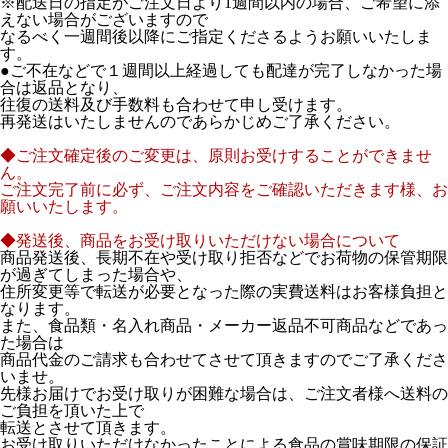
※配送日の指定がご注文日より1週間以内の場合、ご希望に添
えない場合がございますので
なるべく一週間後以降にご指定くださるようお願いいたしま
す。
●ご不在などで１週間以上経過しても配達が完了しなかった場
合は返品となり、
往復の送料及び手数料も合わせて申し受けます。
再発送はいたしませんのであらかじめご了承ください。
◆ご注文確定後のご変更は、原則お受けすることができませ
ん。
ご注文完了前に必ず、ご注文内容をご確認いただきます様、お
願いいたします。
◆発送後、商品をお受け取りいただけない場合について
商品発送後、長期不在や受け取り拒否などでお荷物の保管期限
が過ぎてしまった場合や、
住所変更等で転送が必要となった際の実費送料はお客様負担と
なります。
また、食品類・名入れ商品・メーカー返品不可商品などであっ
た場合は
商品代金のご請求も合わせてさせて頂きますのでご了承くださ
いませ。
先様お届けでお受け取りが困難な場合は、ご注文者様へ送料の
ご負担を頂いた上で
転送とさせて頂きます。
お受け取りいただけなかったことによる食品の賞味期限の保証