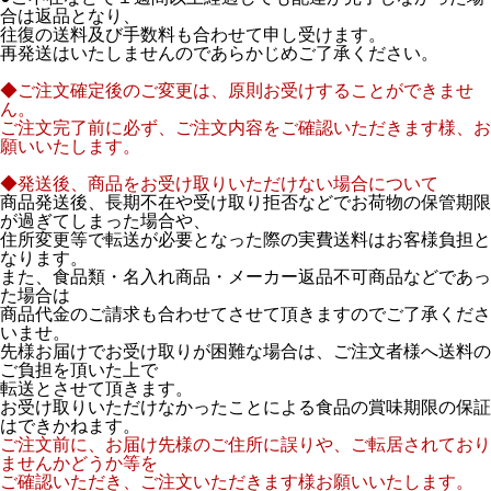
合は返品となり、
往復の送料及び手数料も合わせて申し受けます。
再発送はいたしませんのであらかじめご了承ください。
◆ご注文確定後のご変更は、原則お受けすることができませ
ん。
ご注文完了前に必ず、ご注文内容をご確認いただきます様、お
願いいたします。
◆発送後、商品をお受け取りいただけない場合について
商品発送後、長期不在や受け取り拒否などでお荷物の保管期限
が過ぎてしまった場合や、
住所変更等で転送が必要となった際の実費送料はお客様負担と
なります。
また、食品類・名入れ商品・メーカー返品不可商品などであっ
た場合は
商品代金のご請求も合わせてさせて頂きますのでご了承くださ
いませ。
先様お届けでお受け取りが困難な場合は、ご注文者様へ送料の
ご負担を頂いた上で
転送とさせて頂きます。
お受け取りいただけなかったことによる食品の賞味期限の保証
はできかねます。
ご注文前に、お届け先様のご住所に誤りや、ご転居されており
ませんかどうか等を
ご確認いただき、ご注文いただきます様お願いいたします。