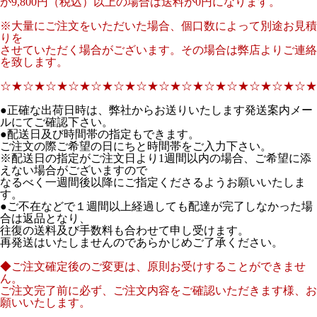
が9,800円（税込）以上の場合は送料が0円になります。
※大量にご注文をいただいた場合、個口数によって別途お見積
りを
させていただく場合がございます。その場合は弊店よりご連絡
を致します。
☆★☆★☆★☆★☆★☆★☆★☆★☆★☆★☆★☆★☆★☆★
●正確な出荷日時は、弊社からお送りいたします発送案内メー
ルにてご確認下さい。
●配送日及び時間帯の指定もできます。
ご注文の際ご希望の日にちと時間帯をご入力下さい。
※配送日の指定がご注文日より1週間以内の場合、ご希望に添
えない場合がございますので
なるべく一週間後以降にご指定くださるようお願いいたしま
す。
●ご不在などで１週間以上経過しても配達が完了しなかった場
合は返品となり、
往復の送料及び手数料も合わせて申し受けます。
再発送はいたしませんのであらかじめご了承ください。
◆ご注文確定後のご変更は、原則お受けすることができませ
ん。
ご注文完了前に必ず、ご注文内容をご確認いただきます様、お
願いいたします。