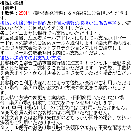
後払い決済
【備考】
手数料：
250円
（請求書発行料）をお客様にご負担いただきま
す。
後払い決済ご利用規約
及び
個人情報の取扱いに係る事項
をご確
認いただき、ご同意のうえご利用ください。
各コンビニまたは銀行でお支払いいただけます。
商品発送後、注文者メールアドレスに対してお支払い用バーコ
ード付きの請求のご案内メールを送付します（楽天市場の指示
に基づき株式会社ネットプロテクションズよりご請求しま
す）。メール受取後14日以内にお支払いください。
後払い決済でのお支払い方法
お客様のご都合で請求書発行後に注文をキャンセル・金額を変
更された場合、手数料をご負担いただきます。その際、手数料
を楽天ポイントから引き落としをさせていただく場合がござい
ます。
お客様のご利用状況などによって後払い決済がご利用いただけ
ない場合、楽天市場がお支払い方法の変更をご案内いたしま
す。
お支払い方法の変更をご案内後、7日間変更いただけない場
合、楽天市場が自動でご注文をキャンセルいたします。
※54,000円（税込）以上のご注文にはご利用いただけません。
※楽天会員以外のお客様にはご利用いただけません。
※注文者またはお届け先住所のどちらかが国外の場合、後払い
決済をご利用いただけません。
※メール便等のお受け取り時に受領印や署名が不要な配送方法