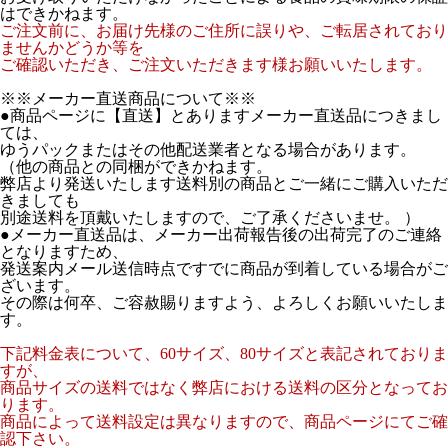
はできかねます。
ご注文前に、お届け先様のご住所に誤りや、ご転居されており
ませんかどうか等を
ご確認いただき、ご注文いただきます様お願いいたします。
※※メーカー直送商品について※※
●商品ページに【直送】とありますメーカー直送品につきまし
ては、
ゆうパックまたはその他配送業者となる場合があります。
（他の商品との同梱ができかねます。
弊店より発送いたします送料別の商品とご一緒にご購入いただ
きましても
別途送料を頂戴いたしますので、ご了承くださいませ。 ）
●メーカー直送品は、メーカー出荷報告後の出荷完了のご連絡
となりますため、
発送案内メール送信時点ですでに商品が到着している場合がご
ざいます。
その際は何卒、ご容赦賜りますよう、よろしくお願いいたしま
す。
下記料金表について、60サイズ、80サイズと表記されておりま
すが、
商品サイズの送料ではなく弊店における送料の区分となってお
ります。
商品によって送料設定は異なりますので、商品ページにてご確
認下さい。