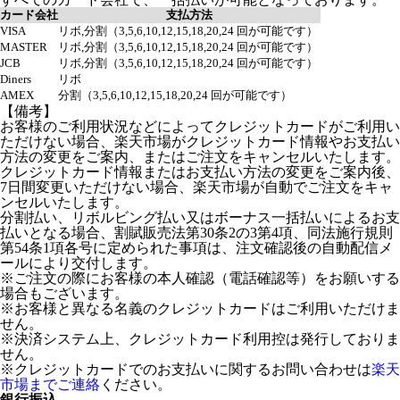
カード会社
支払方法
VISA
リボ,分割（3,5,6,10,12,15,18,20,24 回が可能です）
MASTER
リボ,分割（3,5,6,10,12,15,18,20,24 回が可能です）
JCB
リボ,分割（3,5,6,10,12,15,18,20,24 回が可能です）
Diners
リボ
AMEX
分割（3,5,6,10,12,15,18,20,24 回が可能です）
【備考】
お客様のご利用状況などによってクレジットカードがご利用い
ただけない場合、楽天市場がクレジットカード情報やお支払い
方法の変更をご案内、またはご注文をキャンセルいたします。
クレジットカード情報またはお支払い方法の変更をご案内後、
7日間変更いただけない場合、楽天市場が自動でご注文をキャ
ンセルいたします。
分割払い、リボルビング払い又はボーナス一括払いによるお支
払いとなる場合、割賦販売法第30条2の3第4項、同法施行規則
第54条1項各号に定められた事項は、注文確認後の自動配信メ
ールにより交付します。
※ご注文の際にお客様の本人確認（電話確認等）をお願いする
場合もございます。
※お客様と異なる名義のクレジットカードはご利用いただけま
せん。
※決済システム上、クレジットカード利用控は発行しておりま
せん。
※クレジットカードでのお支払いに関するお問い合わせは
楽天
市場までご連絡
ください。
銀行振込