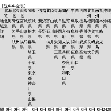
【送料料金表】
北海
北東
南東
関東
信越
北陸
東海
関西
中国
四国
北九
南九
沖縄
道
北
北
州
州
地
北海
青森
宮城
茨城
新潟
富山
岐阜
滋賀
鳥取
徳島
福岡
熊本
沖縄
域
道
県
県
県
県
県
県
県
県
県
県
県
県
詳
岩手
山形
栃木
長野
石川
静岡
京都
島根
香川
佐賀
宮崎
細
県
県
県
県
県
県
府
県
県
県
県
秋田
福島
群馬
福井
愛知
大阪
岡山
愛媛
長崎
鹿児
県
県
県
県
県
府
県
県
県
島
埼玉
三重
兵庫
広島
高知
大分
県
県
県
県
県
県
県
千葉
奈良
山口
県
県
県
東京
和歌
都
山
神奈
県
川
県
山梨
県
60
0円
0円
0円
0円
0円
0円
0円
0円
0円
0円
0円
0円
2420