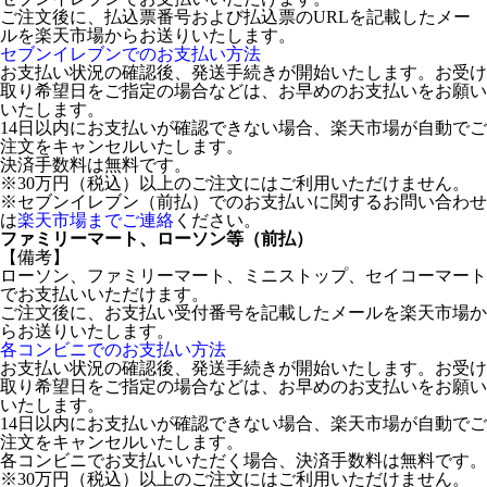
ご注文後に、払込票番号および払込票のURLを記載したメー
ルを楽天市場からお送りいたします。
セブンイレブンでのお支払い方法
お支払い状況の確認後、発送手続きが開始いたします。お受け
取り希望日をご指定の場合などは、お早めのお支払いをお願い
いたします。
14日以内にお支払いが確認できない場合、楽天市場が自動でご
注文をキャンセルいたします。
決済手数料は無料です。
※30万円（税込）以上のご注文にはご利用いただけません。
※セブンイレブン（前払）でのお支払いに関するお問い合わせ
は
楽天市場までご連絡
ください。
ファミリーマート、ローソン等（前払）
【備考】
ローソン、ファミリーマート、ミニストップ、セイコーマート
でお支払いいただけます。
ご注文後に、お支払い受付番号を記載したメールを楽天市場か
らお送りいたします。
各コンビニでのお支払い方法
お支払い状況の確認後、発送手続きが開始いたします。お受け
取り希望日をご指定の場合などは、お早めのお支払いをお願い
いたします。
14日以内にお支払いが確認できない場合、楽天市場が自動でご
注文をキャンセルいたします。
各コンビニでお支払いいただく場合、決済手数料は無料です。
※30万円（税込）以上のご注文にはご利用いただけません。