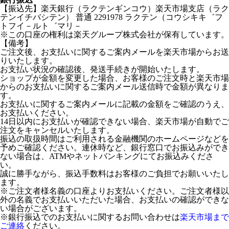
【振込先】楽天銀行（ラクテンギンコウ）楽天市場支店（ラク
テンイチバシテン） 普通 2291978 ラクテン（コウシキキ゛フ
トフイ－ルト゛マリ－
※この口座の権利は楽天グループ株式会社が保有しています。
【備考】
ご注文後、お支払いに関するご案内メールを楽天市場からお送
りいたします。
お支払い状況の確認後、発送手続きが開始いたします。
ショップが金額を変更した場合、お客様のご注文時と楽天市場
からのお支払いに関するご案内メール送信時で金額が異なりま
す。
お支払いに関するご案内メールに記載の金額をご確認のうえ、
お支払いください。
14日以内にお支払いが確認できない場合、楽天市場が自動でご
注文をキャンセルいたします。
振込の取扱時間はご利用される金融機関のホームページなどを
予めご確認ください。連休時など、銀行窓口でお振込みができ
ない場合は、ATMやネットバンキングにてお振込みくださ
い。
誠に勝手ながら、振込手数料はお客様のご負担でお願いいたし
ます。
※ご注文者様名義の口座よりお支払いください。ご注文者様以
外の名義でお支払いいただいた場合、お支払いの確認ができな
い場合がございます。
※銀行振込でのお支払いに関するお問い合わせは
楽天市場まで
ご連絡
ください。