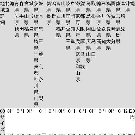
地
北海
青森
宮城
茨城
新潟
富山
岐阜
滋賀
鳥取
徳島
福岡
熊本
沖縄
域
道
県
県
県
県
県
県
県
県
県
県
県
県
詳
岩手
山形
栃木
長野
石川
静岡
京都
島根
香川
佐賀
宮崎
細
県
県
県
県
県
県
府
県
県
県
県
秋田
福島
群馬
福井
愛知
大阪
岡山
愛媛
長崎
鹿児
県
県
県
県
県
府
県
県
県
島
埼玉
三重
兵庫
広島
高知
大分
県
県
県
県
県
県
県
千葉
奈良
山口
県
県
県
東京
和歌
都
山
神奈
県
川
県
山梨
県
60
0円
0円
0円
0円
0円
0円
0円
0円
0円
0円
0円
0円
2420
サ
円
イ
ズ