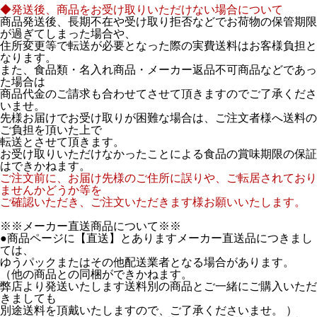
◆発送後、商品をお受け取りいただけない場合について
商品発送後、長期不在や受け取り拒否などでお荷物の保管期限
が過ぎてしまった場合や、
住所変更等で転送が必要となった際の実費送料はお客様負担と
なります。
また、食品類・名入れ商品・メーカー返品不可商品などであっ
た場合は
商品代金のご請求も合わせてさせて頂きますのでご了承くださ
いませ。
先様お届けでお受け取りが困難な場合は、ご注文者様へ送料の
ご負担を頂いた上で
転送とさせて頂きます。
お受け取りいただけなかったことによる食品の賞味期限の保証
はできかねます。
ご注文前に、お届け先様のご住所に誤りや、ご転居されており
ませんかどうか等を
ご確認いただき、ご注文いただきます様お願いいたします。
※※メーカー直送商品について※※
●商品ページに【直送】とありますメーカー直送品につきまし
ては、
ゆうパックまたはその他配送業者となる場合があります。
（他の商品との同梱ができかねます。
弊店より発送いたします送料別の商品とご一緒にご購入いただ
きましても
別途送料を頂戴いたしますので、ご了承くださいませ。 ）