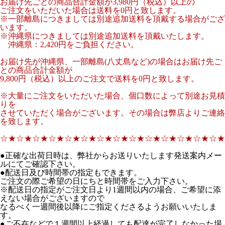
お届け先ごとの商品合計金額が3,980円（税込）以上の
ご注文をいただいた場合は送料を0円と致します。
※一部離島につきましては別途追加送料を頂戴する場合がござ
います。
※沖縄県につきましては別途追加送料を頂戴いたします。
沖縄県：2,420円をご負担ください。
お届け先が沖縄県、一部離島(八丈島など)の場合はお届け先ご
との商品合計金額が
9,800円（税込）以上のご注文で送料を0円と致します。
※大量にご注文をいただいた場合、個口数によって別途お見積
りを
させていただく場合がございます。その場合は弊店よりご連絡
を致します。
☆★☆★☆★☆★☆★☆★☆★☆★☆★☆★☆★☆★☆★☆★
●正確な出荷日時は、弊社からお送りいたします発送案内メー
ルにてご確認下さい。
●配送日及び時間帯の指定もできます。
ご注文の際ご希望の日にちと時間帯をご入力下さい。
※配送日の指定がご注文日より1週間以内の場合、ご希望に添
えない場合がございますので
なるべく一週間後以降にご指定くださるようお願いいたしま
す。
●ご不在などで１週間以上経過しても配達が完了しなかった場