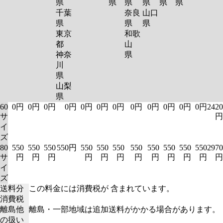
県
県
県
県
県
県
千葉
奈良
山口
県
県
県
東京
和歌
都
山
神奈
県
川
県
山梨
県
60
0円
0円
0円
0円
0円
0円
0円
0円
0円
0円
0円
0円
2420
サ
円
イ
ズ
80
550
550
550
550円
550
550
550
550
550
550
550
550
2970
サ
円
円
円
円
円
円
円
円
円
円
円
円
イ
ズ
送料分
この料金には消費税が 含まれています。
消費税
離島他
離島・一部地域は追加送料がかかる場合があります。
の扱い