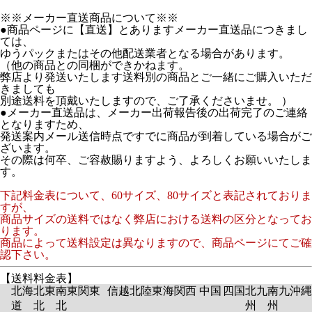
※※メーカー直送商品について※※
●商品ページに【直送】とありますメーカー直送品につきまし
ては、
ゆうパックまたはその他配送業者となる場合があります。
（他の商品との同梱ができかねます。
弊店より発送いたします送料別の商品とご一緒にご購入いただ
きましても
別途送料を頂戴いたしますので、ご了承くださいませ。 ）
●メーカー直送品は、メーカー出荷報告後の出荷完了のご連絡
となりますため、
発送案内メール送信時点ですでに商品が到着している場合がご
ざいます。
その際は何卒、ご容赦賜りますよう、よろしくお願いいたしま
す。
下記料金表について、60サイズ、80サイズと表記されておりま
すが、
商品サイズの送料ではなく弊店における送料の区分となってお
ります。
商品によって送料設定は異なりますので、商品ページにてご確
認下さい。
【送料料金表】
北海
北東
南東
関東
信越
北陸
東海
関西
中国
四国
北九
南九
沖縄
道
北
北
州
州