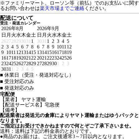
※ファミリーマート、ローソン等（前払）でのお支払いに関す
るお問い合わせは
楽天市場までご連絡
ください。
配送について
受注・発送カレンダー
2026年8月
2026年9月
日
月
火
水
木
金
土
日
月
火
水
木
金
土
26
27
28
29
30
31
1
30
31
1
2
3
4
5
2
3
4
5
6
7
8
6
7
8
9
10
11
12
9
10
11
12
13
14
15
13
14
15
16
17
18
19
16
17
18
19
20
21
22
20
21
22
23
24
25
26
23
24
25
26
27
28
29
27
28
29
30
1
2
3
30
31
1
2
3
4
5
■
休業日（受注・発送対応なし）
■
受注対応のみ
■
発送対応のみ
宅配便
【業者】 ヤマト運輸
【配送サービス名】宅急便
【備考】
配送業者は発送元の倉庫によりヤマト運輸またはゆうパックと
なります。
ご指定はお受けできかねますので何とぞご了承下さいませ。
送料：送料は下記の料金表のとおりです。
●商品のお届けは、ご注文後通常3～7日以内となります。