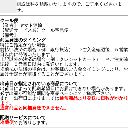
別途送料を頂戴いたしますので、ご了承くださいま
せ。
クール便
【業者】 ヤマト運輸
【配送サービス名】クール宅急便
【備考】
商品発送のタイミング
特にご指定がない場合、
前払い決済の場合（例：銀行振込） ⇒ご入金確認後、５営業
日以内に発送いたします。
上記以外の決済の場合（例：クレジットカード） ⇒ご注文確
認後、５営業日以内に発送いたします。
※前払い決済の場合は、お客様のご入金タイミングにより、お
届け予定日が前後することがございます。
出荷日が指定されている商品について
出荷日によって配送希望日にお届けできない場合があります。
必ず出荷が可能な期間を商品ページにてご確認下さい。
また、出荷日によりましては
通常商品より発送に日数がかかり
ます。
通常商品と同梱発送できません。
配送サービスについて
冷蔵便
でお送りします。