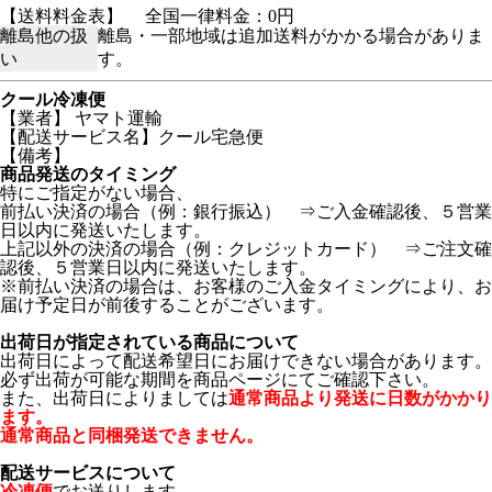
【送料料金表】
全国一律料金：0円
離島他の扱
離島・一部地域は追加送料がかかる場合がありま
い
す。
クール冷凍便
【業者】 ヤマト運輸
【配送サービス名】クール宅急便
【備考】
商品発送のタイミング
特にご指定がない場合、
前払い決済の場合（例：銀行振込） ⇒ご入金確認後、５営業
日以内に発送いたします。
上記以外の決済の場合（例：クレジットカード） ⇒ご注文確
認後、５営業日以内に発送いたします。
※前払い決済の場合は、お客様のご入金タイミングにより、お
届け予定日が前後することがございます。
出荷日が指定されている商品について
出荷日によって配送希望日にお届けできない場合があります。
必ず出荷が可能な期間を商品ページにてご確認下さい。
また、出荷日によりましては
通常商品より発送に日数がかかり
ます。
通常商品と同梱発送できません。
配送サービスについて
冷凍便
でお送りします。