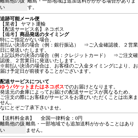
離島他の扱
離島・一部地域は追加送料がかかる場合がありま
い
す。
追跡可能メール便
【業者】 ヤマト運輸
【配送サービス名】ネコポス
【備考】
商品発送のタイミング
特にご指定がない場合、
前払い決済の場合（例：銀行振込） ⇒ご入金確認後、２営業
日に発送いたします。
上記以外の決済の場合（例：クレジットカード） ⇒ご注文確
認後、２営業日に発送いたします。
※前払い決済の場合は、お客様のご入金タイミングにより、お
届け予定日が前後することがございます。
配送サービスについて
ゆうパケットまたはネコポス
でのお届けとなります。
発送元の倉庫によってお届けの配送サービスが異なるため、
ご注文の際にお客様がサービスをお選びいただくことは出来ま
せん。
なにとぞご了承下さいませ。
【送料料金表】
全国一律料金：0円
離島他の扱
離島・一部地域でも追加送料がかかることはあり
い
ません。