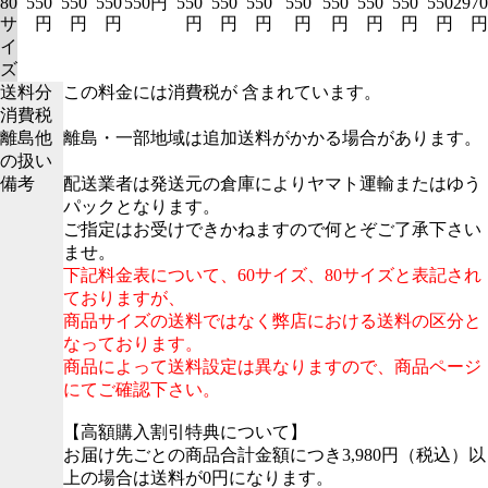
80
550
550
550
550円
550
550
550
550
550
550
550
550
2970
サ
円
円
円
円
円
円
円
円
円
円
円
円
イ
ズ
送料分
この料金には消費税が 含まれています。
消費税
離島他
離島・一部地域は追加送料がかかる場合があります。
の扱い
備考
配送業者は発送元の倉庫によりヤマト運輸またはゆう
パックとなります。
ご指定はお受けできかねますので何とぞご了承下さい
ませ。
下記料金表について、60サイズ、80サイズと表記され
ておりますが、
商品サイズの送料ではなく弊店における送料の区分と
なっております。
商品によって送料設定は異なりますので、商品ページ
にてご確認下さい。
【高額購入割引特典について】
お届け先ごとの商品合計金額につき3,980円（税込）以
上の場合は送料が0円になります。