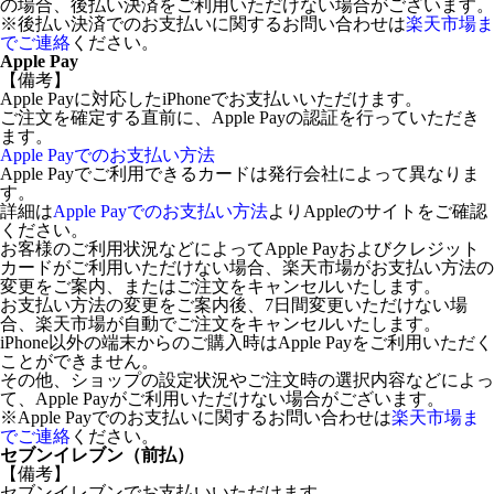
の場合、後払い決済をご利用いただけない場合がございます。
※後払い決済でのお支払いに関するお問い合わせは
楽天市場ま
でご連絡
ください。
Apple Pay
【備考】
Apple Payに対応したiPhoneでお支払いいただけます。
ご注文を確定する直前に、Apple Payの認証を行っていただき
ます。
Apple Payでのお支払い方法
Apple Payでご利用できるカードは発行会社によって異なりま
す。
詳細は
Apple Payでのお支払い方法
よりAppleのサイトをご確認
ください。
お客様のご利用状況などによってApple Payおよびクレジット
カードがご利用いただけない場合、楽天市場がお支払い方法の
変更をご案内、またはご注文をキャンセルいたします。
お支払い方法の変更をご案内後、7日間変更いただけない場
合、楽天市場が自動でご注文をキャンセルいたします。
iPhone以外の端末からのご購入時はApple Payをご利用いただく
ことができません。
その他、ショップの設定状況やご注文時の選択内容などによっ
て、Apple Payがご利用いただけない場合がございます。
※Apple Payでのお支払いに関するお問い合わせは
楽天市場ま
でご連絡
ください。
セブンイレブン（前払）
【備考】
セブンイレブンでお支払いいただけます。