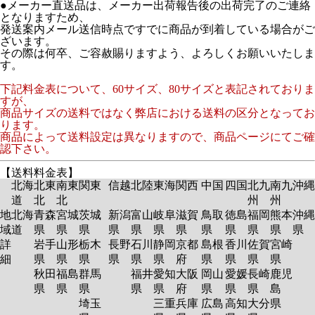
●メーカー直送品は、メーカー出荷報告後の出荷完了のご連絡
となりますため、
発送案内メール送信時点ですでに商品が到着している場合がご
ざいます。
その際は何卒、ご容赦賜りますよう、よろしくお願いいたしま
す。
下記料金表について、60サイズ、80サイズと表記されておりま
すが、
商品サイズの送料ではなく弊店における送料の区分となってお
ります。
商品によって送料設定は異なりますので、商品ページにてご確
認下さい。
【送料料金表】
北海
北東
南東
関東
信越
北陸
東海
関西
中国
四国
北九
南九
沖縄
道
北
北
州
州
地
北海
青森
宮城
茨城
新潟
富山
岐阜
滋賀
鳥取
徳島
福岡
熊本
沖縄
域
道
県
県
県
県
県
県
県
県
県
県
県
県
詳
岩手
山形
栃木
長野
石川
静岡
京都
島根
香川
佐賀
宮崎
細
県
県
県
県
県
県
府
県
県
県
県
秋田
福島
群馬
福井
愛知
大阪
岡山
愛媛
長崎
鹿児
県
県
県
県
県
府
県
県
県
島
埼玉
三重
兵庫
広島
高知
大分
県