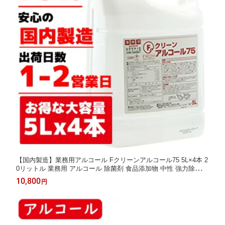
【国内製造】業務用アルコール Fクリーンアルコール75 5L×4本 2
0リットル 業務用 アルコール 除菌剤 食品添加物 中性 強力除菌
大容量
10,800
円