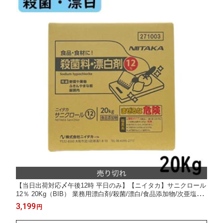
【当日出荷対応〆午後12時 平日のみ】【ニイタカ】サニクロール
12％ 20Kg（BIB） 業務用漂白剤/殺菌/漂白/食品添加物/次亜塩素
酸ナトリウム/漂白剤/ブリーチ
3,199
円