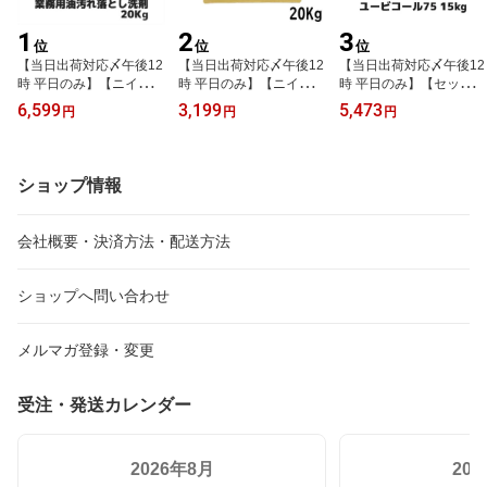
1
2
3
位
位
位
【当日出荷対応〆午後12
【当日出荷対応〆午後12
【当日出荷対応〆午後12
時 平日のみ】【ニイタ
時 平日のみ】【ニイタ
時 平日のみ】【セッツ】
カ】業務用油汚れ落とし
カ】サニクロール12％ 2
ユービコール75 15kg 一
6,599
3,199
5,473
円
円
円
洗剤 ニューケミクール 2
0Kg（BIB） 業務用漂白
斗缶 C-106 食品添加物
0Kg 業務用 業務用洗剤
剤/殺菌/漂白/食品添加物/
エタノール アルコール S
業務用洗浄剤 油汚れ 強
次亜塩素酸ナトリウム/漂
ettsu
力 厨房洗剤 グリースト
白剤/ブリーチ
ショップ情報
ラップ 大容量
会社概要・決済方法・配送方法
ショップへ問い合わせ
メルマガ登録・変更
受注・発送カレンダー
2026年8月
20