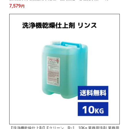
応
7,579
円
【洗浄機乾燥仕上剤】Fクリーン R−1 10Kg 業務用洗剤 業務用