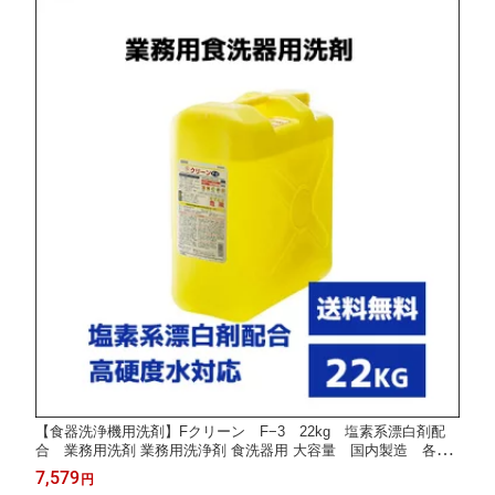
【食器洗浄機用洗剤】Fクリーン F−3 22kg 塩素系漂白剤配
合 業務用洗剤 業務用洗浄剤 食洗器用 大容量 国内製造 各種
洗浄機メーカー対応
7,579
円