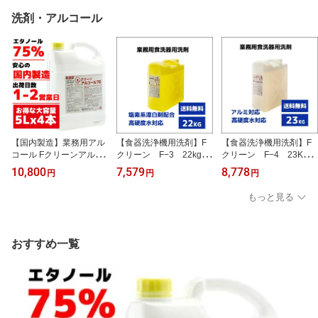
洗剤・アルコール
【国内製造】業務用アル
【食器洗浄機用洗剤】F
【食器洗浄機用洗剤】F
コール Fクリーンアルコ
クリーン F−3 22kg
クリーン F−4 23Kg
ール75 5L×4本 20リット
塩素系漂白剤配合 業務
アルミ製品対応可 業務
10,800
7,579
8,778
円
円
円
ル 業務用 アルコール 除
用洗剤 業務用洗浄剤 食
用洗剤 業務用洗浄剤 食
菌剤 食品添加物 中性 強
洗器用 大容量 国内製
洗器用 大容量 国内製
もっと見る
力除菌 大容量
造 各種洗浄機メーカー
造 各種洗浄機メーカー
対応
対応
おすすめ一覧