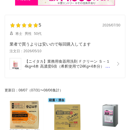
5
2026/07/30
将士
男性
50代
業者で買うよりは安いので毎回購入してます
注文日：2026/05/10
【ニイタカ】業務用食器用洗剤 Ｆクリーン Ｓ－１ 
4kg×4本 高濃度6倍（希釈使用で24Kg×4本分） 業
務用 業務用洗剤 業務用洗浄剤 中性洗剤
更新日
：
08/07
（07/31〜08/06集計）