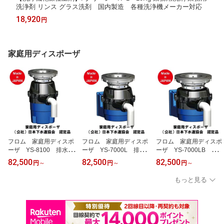
洗浄剤 リンス グラス洗剤 国内製造 各種洗浄機メーカー対応
18,920
円
家庭用ディスポーザ
フロム 家庭用ディスポ
フロム 家庭用ディスポ
フロム 家庭用ディスポ
ーザ YS-8100 排水径
ーザ YS-7000L 排水
ーザ YS-7000LB 排水
φ180 規格適合評価品/
径φ180 偏平 規格適
径φ180 超偏平 規格
82,500
82,500
82,500
円
～
円
～
円
～
製品認証品/大容量/国内
合評価品/製品認証品/国
適合評価品/製品認証品/
製造/ディスポーザ付きマ
内製造/ディスポーザ付き
国内製造/ディスポーザ付
もっと見る
ンション交換対応機種/生
マンション交換対応機種/
きマンション交換対応機
ごみ処理
生ごみ処理
種/生ごみ処理