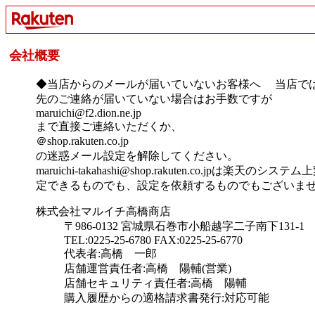
会社概要
◆当店からのメールが届いていないお客様へ 当店で
先のご連絡が届いていない場合はお手数ですが
maruichi@f2.dion.ne.jp
まで直接ご連絡いただくか、
＠shop.rakuten.co.jp
の迷惑メール設定を解除してください。
maruichi-takahashi@shop.rakuten
定できるものでも、設定を依頼するものでもございま
株式会社マルイチ高橋商店
〒986-0132 宮城県石巻市小船越字二子南下131-1
TEL:0225-25-6780 FAX:0225-25-6770
代表者:高橋 一郎
店舗運営責任者:高橋 陽輔(営業)
店舗セキュリティ責任者:高橋 陽輔
購入履歴からの適格請求書発行:対応可能