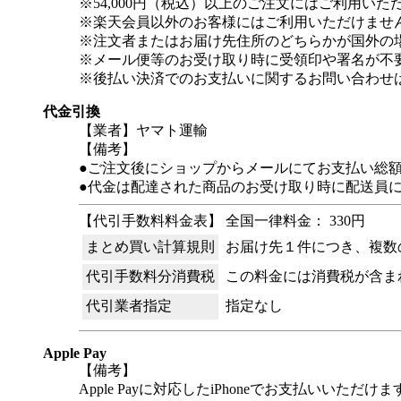
※54,000円（税込）以上のご注文にはご利用いた
※楽天会員以外のお客様にはご利用いただけませ
※注文者またはお届け先住所のどちらかが国外の
※メール便等のお受け取り時に受領印や署名が不
※後払い決済でのお支払いに関するお問い合わせ
代金引換
【業者】ヤマト運輸
【備考】
●ご注文後にショップからメールにてお支払い総
●代金は配達された商品のお受け取り時に配送員
【代引手数料料金表】 全国一律料金： 330円
まとめ買い計算規則
お届け先１件につき、複数
代引手数料分消費税
この料金には消費税が含ま
代引業者指定
指定なし
Apple Pay
【備考】
Apple Payに対応したiPhoneでお支払いいただけま