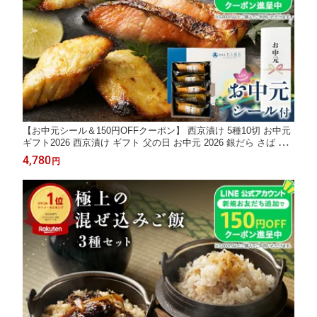
【お中元シール＆150円OFFクーポン】 西京漬け 5種10切 お中元
ギフト2026 西京漬け ギフト 父の日 お中元 2026 銀だら さば 銀
鮭 銀鱈 サバ 鯖 詰め合わせ お取り寄せ 各食塩分1g以下 楽天限定
4,780
円
食べやすいサイズで高齢の方にも大好評！