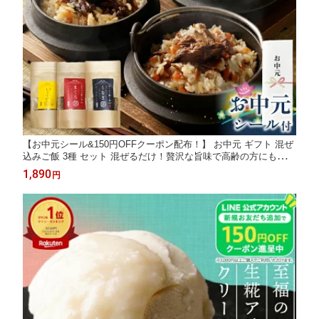
【お中元シール&150円OFFクーポン配布！】 お中元 ギフト 混ぜ
込みご飯 3種 セット 混ぜるだけ！贅沢な旨味で高齢の方にも大好
評！ 2合 まぐろ うなぎ しょうが 釜飯 マグロ 鮪 鰻 ウナギ 蒲焼
1,890
円
き しょうが 生姜 ショウガ 飯 混ぜご飯 プレゼント 2026