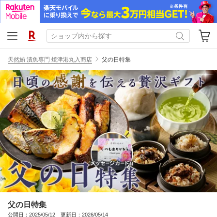
天然鮪 漬魚専門 焼津港丸入商店
父の日特集
父の日特集
公開日：2025/05/12 更新日：2026/05/14