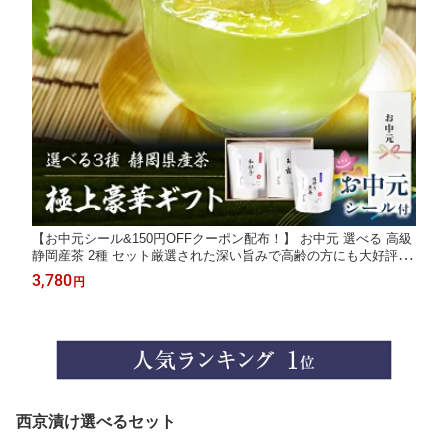
【お中元シール&150円OFFクーポン配布！】 お中元 選べる 高級
静岡産茶 2種 セット厳選された深い旨みで高齢の方にも大好評！
ギフト 高級木箱入 お茶 茶 玉露 深炒り煎茶 煎茶 棒ほうじ茶 ほう
3,780
円
じ茶 和紅茶 紅茶 茶葉 国産 静岡 高級 豪華 2026
西京漬け選べるセット