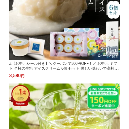
Z【お中元シール付き】＼クーポンで300円OFF！／ お中元 ギフ
ト 至極の生糀 アイスクリーム 6個 セット 優しい味わいで高齢の
方にも大好評！ ノンアルコール 糀 麹 アイス クリーム スイーツ
3,580
円
プレゼント 高級 発酵 発酵食品