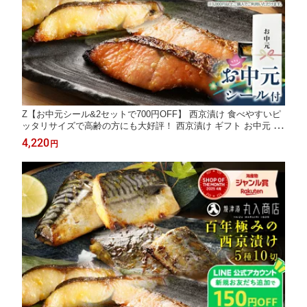
Z【お中元シール&2セットで700円OFF】 西京漬け 食べやすいピ
ッタリサイズで高齢の方にも大好評！ 西京漬け ギフト お中元 20
26 銀だら さば 銀鮭 さわら かじき 銀鱈 サバ 鯖 鰆 詰め合わせ お
4,220
円
取り寄せ 義父 各食塩分1g以下 楽天限定