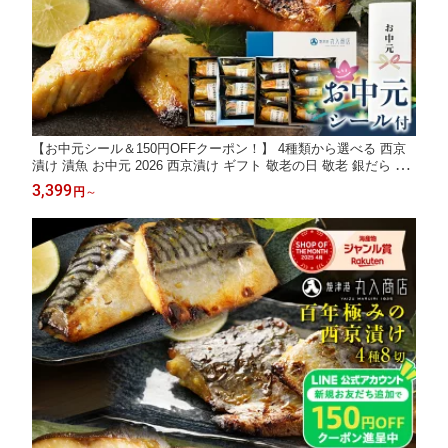
【お中元シール＆150円OFFクーポン！】 4種類から選べる 西京
漬け 漬魚 お中元 2026 西京漬け ギフト 敬老の日 敬老 銀だら さ
ば 銀鮭 かじき 銀鱈 サバ 鯖 鰆 各食塩分1g以下 楽天限定 食べや
3,399
円
～
すいサイズで高齢の方にも大好評！