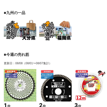
■九州の一品
■今週の売れ筋
更新日
：
08/08
（08/01〜08/07集計）
1
2
3
位
位
位