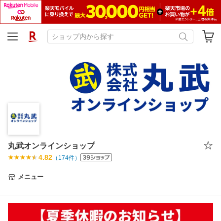
丸武オンラインショップ
4.82
（
174
件）
メニュー