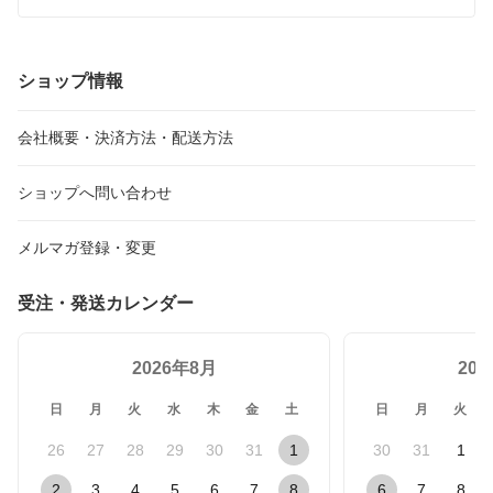
連絡ください。
ショップ情報
会社概要・決済方法・配送方法
ショップへ問い合わせ
メルマガ登録・変更
受注・発送カレンダー
2026年8月
20
日
月
火
水
木
金
土
日
月
火
26
27
28
29
30
31
1
30
31
1
2
3
4
5
6
7
8
6
7
8