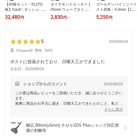
【40枚セット・812円/
ダイヤモンドカッター 1
ゴールデンバイソンツイ
枚】Dash' -ダッシュ- 超
05mm ウェーブタイプ 乾
スト四角・4.0mm【12
軽量チップソー 2枚入×2
式W-2 [硬質・磁器・鏡面
m】プロ用ナイロンコー
32,480
2,830
5,250
円
円
～
円
0セット【選択：255x40
タイル / 陶器 / 瓦 用]ダイ
ド草刈 丸武 マルケン
P / 230x36P】草刈り 下
ゾーカッター マル建 マ
刈 草 芝刈 除草
ルケン
5
2026/06/28
6Yumemi9
男性
50代
ポストに投函されており、日曜大工ができました
注文日：2026/06/26
ショップからのコメント
2026/06/29
この度は商品レビューをご投稿いただき、誠にありがとうござい
ます。
無事に商品がお手元に届き、日曜大工ができたとのこと、私ども
も大変嬉しく思います！
さらに表示
引き続きお客様に満足いただける商品やサービスを提供してまい
りますので、ぜひご利用いただければ幸いです。
幅広:80mm(±5mm) チゼルSDS Plusシャンク対応塗
膜の剥離等
今後も何かご不明点やリクエストがございましたら、お気軽にご