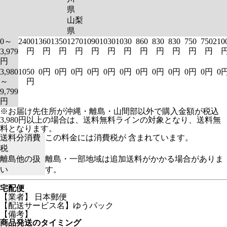
県
山梨
県
0～
2400
1360
1350
1270
1090
1030
1030
860
830
830
750
750
210
円
円
円
円
円
円
円
円
円
円
円
円
3,979
円
3,980
1050
0円
0円
0円
0円
0円
0円
0円
0円
0円
0円
0円
0
～
円
9,799
円
※お届け先住所が沖縄・離島・山間部以外で購入金額が税込
3,980円以上の場合は、送料無料ラインの対象となり、送料無
料となります。
送料分消費
この料金には消費税が 含まれています。
税
離島他の扱
離島・一部地域は追加送料がかかる場合がありま
い
す。
宅配便
【業者】 日本郵便
【配送サービス名】ゆうパック
【備考】
商品発送のタイミング