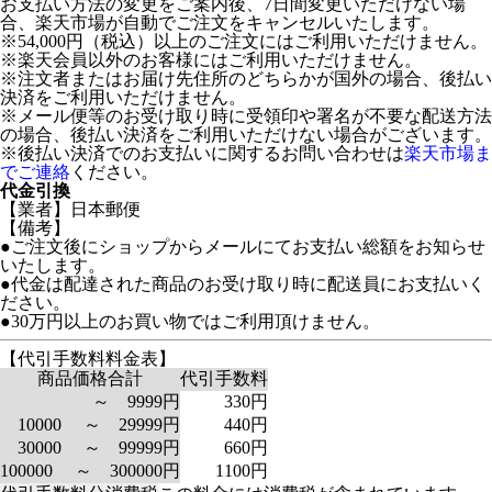
お支払い方法の変更をご案内後、7日間変更いただけない場
合、楽天市場が自動でご注文をキャンセルいたします。
※54,000円（税込）以上のご注文にはご利用いただけません。
※楽天会員以外のお客様にはご利用いただけません。
※注文者またはお届け先住所のどちらかが国外の場合、後払い
決済をご利用いただけません。
※メール便等のお受け取り時に受領印や署名が不要な配送方法
の場合、後払い決済をご利用いただけない場合がございます。
※後払い決済でのお支払いに関するお問い合わせは
楽天市場ま
でご連絡
ください。
代金引換
【業者】日本郵便
【備考】
●ご注文後にショップからメールにてお支払い総額をお知らせ
いたします。
●代金は配達された商品のお受け取り時に配送員にお支払いく
ださい。
●30万円以上のお買い物ではご利用頂けません。
【代引手数料料金表】
商品価格合計
代引手数料
～ 9999円
330円
10000 ～ 29999円
440円
30000 ～ 99999円
660円
100000 ～ 300000円
1100円