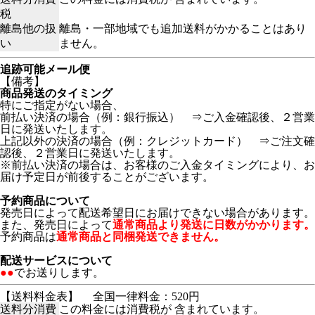
税
離島他の扱
離島・一部地域でも追加送料がかかることはあり
い
ません。
追跡可能メール便
【備考】
商品発送のタイミング
特にご指定がない場合、
前払い決済の場合（例：銀行振込） ⇒ご入金確認後、２営業
日に発送いたします。
上記以外の決済の場合（例：クレジットカード） ⇒ご注文確
認後、２営業日に発送いたします。
※前払い決済の場合は、お客様のご入金タイミングにより、お
届け予定日が前後することがございます。
予約商品について
発売日によって配送希望日にお届けできない場合があります。
また、発売日によって
通常商品より発送に日数がかかります。
予約商品は
通常商品と同梱発送できません。
配送サービスについて
●●
でお送りします。
【送料料金表】
全国一律料金：520円
送料分消費
この料金には消費税が 含まれています。