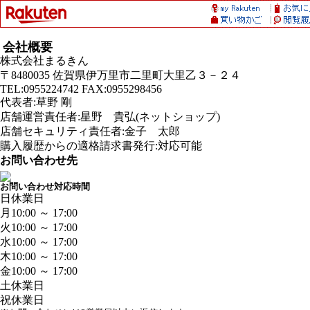
会社概要
株式会社まるきん
〒8480035 佐賀県伊万里市二里町大里乙３－２４
TEL:0955224742 FAX:0955298456
代表者:草野 剛
店舗運営責任者:星野 貴弘(ネットショップ)
店舗セキュリティ責任者:金子 太郎
購入履歴からの適格請求書発行:対応可能
お問い合わせ先
お問い合わせ対応時間
日
休業日
月
10:00 ～ 17:00
火
10:00 ～ 17:00
水
10:00 ～ 17:00
木
10:00 ～ 17:00
金
10:00 ～ 17:00
土
休業日
祝
休業日