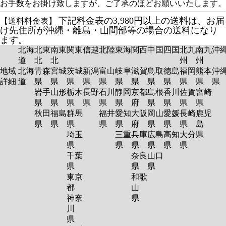
お手数をお掛け致しますが、ご了承のほどお願いいたします。
下記料金表の3,980円以上の送料は、お届
【送料料金表】
け先住所が沖縄・離島・山間部等の場合の送料になり
ます。
北海
北東
南東
関東
信越
北陸
東海
関西
中国
四国
北九
南九
沖
道
北
北
州
州
地域
北海
青森
宮城
茨城
新潟
富山
岐阜
滋賀
鳥取
徳島
福岡
熊本
沖
詳細
道
県
県
県
県
県
県
県
県
県
県
県
岩手
山形
栃木
長野
石川
静岡
京都
島根
香川
佐賀
宮崎
県
県
県
県
県
県
府
県
県
県
県
秋田
福島
群馬
福井
愛知
大阪
岡山
愛媛
長崎
鹿児
県
県
県
県
県
府
県
県
県
島
埼玉
三重
兵庫
広島
高知
大分
県
県
県
県
県
県
県
千葉
奈良
山口
県
県
県
東京
和歌
都
山
神奈
県
川
県