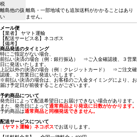
税
離島他の扱
離島・一部地域でも追加送料がかかることはあり
い
ません。
メール便
【業者】 ヤマト運輸
【配送サービス名】ネコポス
【備考】
商品発送のタイミング
特にご指定がない場合、
前払い決済の場合（例：銀行振込） ⇒ご入金確認後、３営業
日に発送いたします。
上記以外の決済の場合（例：クレジットカード） ⇒ご注文確
認後、３営業日に発送いたします。
※前払い決済の場合は、お客様のご入金タイミングにより、お
届け予定日が前後することがございます。
予約商品について
発売日によって配送希望日にお届けできない場合があります。
また、発売日によって
通常商品より発送に日数がかかります。
予約商品は
通常商品と同梱発送できません。
配送サービスについて
（ヤマト運輸）ネコポス
でお送りします。