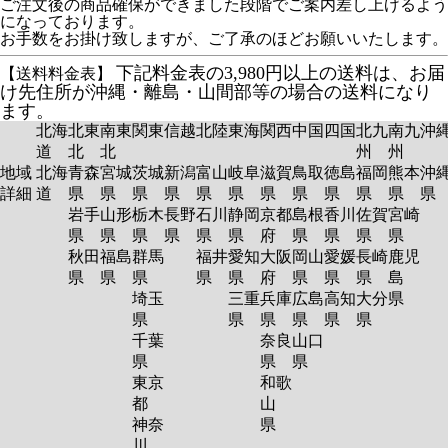
ご注文後の商品確保ができました段階でご案内差し上げるよう
になっております。
お手数をお掛け致しますが、ご了承のほどお願いいたします。
下記料金表の3,980円以上の送料は、お届
【送料料金表】
け先住所が沖縄・離島・山間部等の場合の送料になり
ます。
北海
北東
南東
関東
信越
北陸
東海
関西
中国
四国
北九
南九
沖
道
北
北
州
州
地域
北海
青森
宮城
茨城
新潟
富山
岐阜
滋賀
鳥取
徳島
福岡
熊本
沖
詳細
道
県
県
県
県
県
県
県
県
県
県
県
岩手
山形
栃木
長野
石川
静岡
京都
島根
香川
佐賀
宮崎
県
県
県
県
県
県
府
県
県
県
県
秋田
福島
群馬
福井
愛知
大阪
岡山
愛媛
長崎
鹿児
県
県
県
県
県
府
県
県
県
島
埼玉
三重
兵庫
広島
高知
大分
県
県
県
県
県
県
県
千葉
奈良
山口
県
県
県
東京
和歌
都
山
神奈
県
川