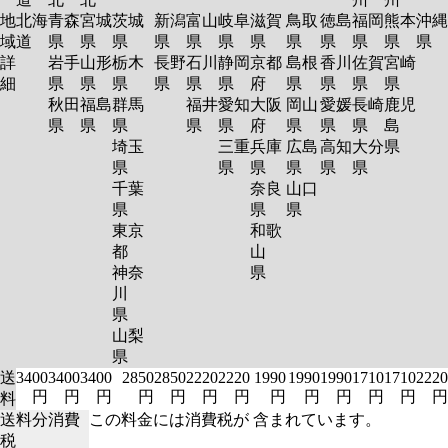
地
北海
青森
宮城
茨城
新潟
富山
岐阜
滋賀
鳥取
徳島
福岡
熊本
沖縄
域
道
県
県
県
県
県
県
県
県
県
県
県
県
詳
岩手
山形
栃木
長野
石川
静岡
京都
島根
香川
佐賀
宮崎
細
県
県
県
県
県
県
府
県
県
県
県
秋田
福島
群馬
福井
愛知
大阪
岡山
愛媛
長崎
鹿児
県
県
県
県
県
府
県
県
県
島
埼玉
三重
兵庫
広島
高知
大分
県
県
県
県
県
県
県
千葉
奈良
山口
県
県
県
東京
和歌
都
山
神奈
県
川
県
山梨
県
送
3400
3400
3400
2850
2850
2220
2220
1990
1990
1990
1710
1710
2220
円
円
円
円
円
円
円
円
円
円
円
円
円
料
送料分消費
この料金には消費税が 含まれています。
税