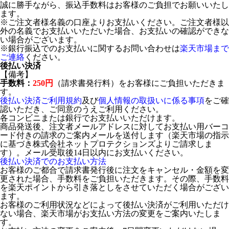
誠に勝手ながら、振込手数料はお客様のご負担でお願いいたし
ます。
※ご注文者様名義の口座よりお支払いください。ご注文者様以
外の名義でお支払いいただいた場合、お支払いの確認ができな
い場合がございます。
※銀行振込でのお支払いに関するお問い合わせは
楽天市場まで
ご連絡
ください。
後払い決済
【備考】
手数料：
250円
（請求書発行料）をお客様にご負担いただきま
す。
後払い決済ご利用規約
及び
個人情報の取扱いに係る事項
をご確
認いただき、ご同意のうえご利用ください。
各コンビニまたは銀行でお支払いいただけます。
商品発送後、注文者メールアドレスに対してお支払い用バーコ
ード付きの請求のご案内メールを送付します（楽天市場の指示
に基づき株式会社ネットプロテクションズよりご請求しま
す）。メール受取後14日以内にお支払いください。
後払い決済でのお支払い方法
お客様のご都合で請求書発行後に注文をキャンセル・金額を変
更された場合、手数料をご負担いただきます。その際、手数料
を楽天ポイントから引き落としをさせていただく場合がござい
ます。
お客様のご利用状況などによって後払い決済がご利用いただけ
ない場合、楽天市場がお支払い方法の変更をご案内いたしま
す。