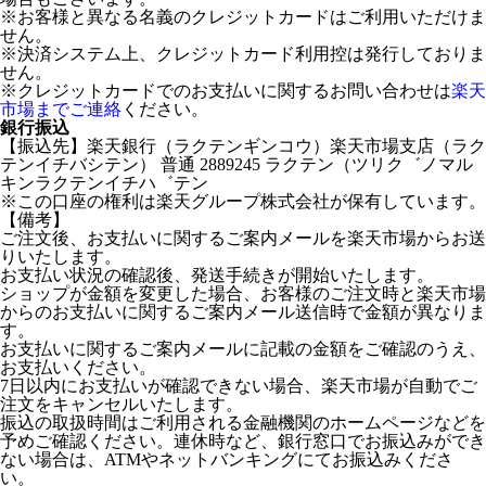
※お客様と異なる名義のクレジットカードはご利用いただけま
せん。
※決済システム上、クレジットカード利用控は発行しておりま
せん。
※クレジットカードでのお支払いに関するお問い合わせは
楽天
市場までご連絡
ください。
銀行振込
【振込先】楽天銀行（ラクテンギンコウ）楽天市場支店（ラク
テンイチバシテン） 普通 2889245 ラクテン（ツリク゛ノマル
キンラクテンイチハ゛テン
※この口座の権利は楽天グループ株式会社が保有しています。
【備考】
ご注文後、お支払いに関するご案内メールを楽天市場からお送
りいたします。
お支払い状況の確認後、発送手続きが開始いたします。
ショップが金額を変更した場合、お客様のご注文時と楽天市場
からのお支払いに関するご案内メール送信時で金額が異なりま
す。
お支払いに関するご案内メールに記載の金額をご確認のうえ、
お支払いください。
7日以内にお支払いが確認できない場合、楽天市場が自動でご
注文をキャンセルいたします。
振込の取扱時間はご利用される金融機関のホームページなどを
予めご確認ください。連休時など、銀行窓口でお振込みができ
ない場合は、ATMやネットバンキングにてお振込みくださ
い。