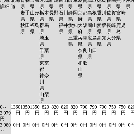
地域
北海
青森
宮城
茨城
新潟
富山
岐阜
滋賀
鳥取
徳島
福岡
熊本
沖
詳細
道
県
県
県
県
県
県
県
県
県
県
県
岩手
山形
栃木
長野
石川
静岡
京都
島根
香川
佐賀
宮崎
県
県
県
県
県
県
府
県
県
県
県
秋田
福島
群馬
福井
愛知
大阪
岡山
愛媛
長崎
鹿児
県
県
県
県
県
府
県
県
県
島
埼玉
三重
兵庫
広島
高知
大分
県
県
県
県
県
県
県
千葉
奈良
山口
県
県
県
東京
和歌
都
山
神奈
県
川
県
山梨
県
0～
1360
1350
1350
820
820
820
820
790
790
790
750
750
82
円
円
円
円
円
円
円
円
円
円
円
円
3,979
円
3,980
0円
0円
0円
0円
0円
0円
0円
0円
0円
0円
0円
0円
0
～