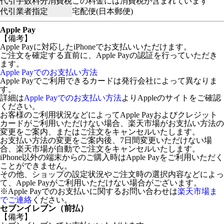
代引手数料分消費税
この料金には消費税が含まれています
代引業者指定
宅配便(日本郵便)
Apple Pay
【備考】
Apple Payに対応したiPhoneでお支払いいただけます。
ご注文を確定する直前に、Apple Payの認証を行っていただき
ます。
Apple Payでのお支払い方法
Apple Payでご利用できるカードは発行会社によって異なりま
す。
詳細は
Apple Payでのお支払い方法
よりAppleのサイトをご確認
ください。
お客様のご利用状況などによってApple Payおよびクレジット
カードがご利用いただけない場合、楽天市場がお支払い方法の
変更をご案内、またはご注文をキャンセルいたします。
お支払い方法の変更をご案内後、7日間変更いただけない場
合、楽天市場が自動でご注文をキャンセルいたします。
iPhone以外の端末からのご購入時はApple Payをご利用いただく
ことができません。
その他、ショップの設定状況やご注文時の選択内容などによっ
て、Apple Payがご利用いただけない場合がございます。
※Apple Payでのお支払いに関するお問い合わせは
楽天市場ま
でご連絡
ください。
セブンイレブン（前払）
【備考】