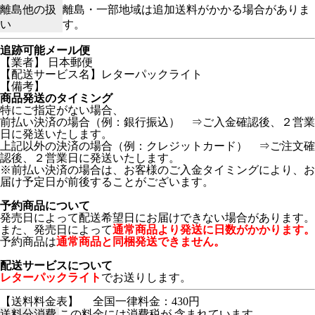
離島他の扱
離島・一部地域は追加送料がかかる場合がありま
い
す。
追跡可能メール便
【業者】 日本郵便
【配送サービス名】レターパックライト
【備考】
商品発送のタイミング
特にご指定がない場合、
前払い決済の場合（例：銀行振込） ⇒ご入金確認後、２営業
日に発送いたします。
上記以外の決済の場合（例：クレジットカード） ⇒ご注文確
認後、２営業日に発送いたします。
※前払い決済の場合は、お客様のご入金タイミングにより、お
届け予定日が前後することがございます。
予約商品について
発売日によって配送希望日にお届けできない場合があります。
また、発売日によって
通常商品より発送に日数がかかります。
予約商品は
通常商品と同梱発送できません。
配送サービスについて
レターパックライト
でお送りします。
【送料料金表】
全国一律料金：430円
送料分消費
この料金には消費税が 含まれています。