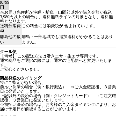
9,799
円
※お届け先住所が沖縄・離島・山間部以外で購入金額が税込
3,980円以上の場合は、送料無料ラインの対象となり、送料無
料となります。
送料分消費
この料金には消費税が 含まれています。
税
離島他の扱
離島・一部地域でも追加送料がかかることはあり
い
ません。
クール便
【備考】
この配送方法は活きエサ・生エサ専用です。
通常商品をご選択の際には、通常の宅配便へと変更いたしま
す。
ご安心くださいませ。
商品発送のタイミング
特にご指定がない場合、
前払い決済の場合（例：銀行振込） ⇒ご入金確認後、３営業
日に発送いたします。
上記以外の決済の場合（例：クレジットカード） ⇒ご注文確
認後、３営業日に発送いたします。
※前払い決済の場合は、お客様のご入金タイミングにより、お
届け予定日が前後することがございます。