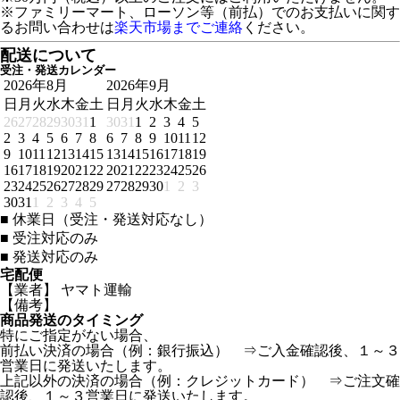
※ファミリーマート、ローソン等（前払）でのお支払いに関す
るお問い合わせは
楽天市場までご連絡
ください。
配送について
受注・発送カレンダー
2026年8月
2026年9月
日
月
火
水
木
金
土
日
月
火
水
木
金
土
26
27
28
29
30
31
1
30
31
1
2
3
4
5
2
3
4
5
6
7
8
6
7
8
9
10
11
12
9
10
11
12
13
14
15
13
14
15
16
17
18
19
16
17
18
19
20
21
22
20
21
22
23
24
25
26
23
24
25
26
27
28
29
27
28
29
30
1
2
3
30
31
1
2
3
4
5
■
休業日（受注・発送対応なし）
■
受注対応のみ
■
発送対応のみ
宅配便
【業者】 ヤマト運輸
【備考】
商品発送のタイミング
特にご指定がない場合、
前払い決済の場合（例：銀行振込） ⇒ご入金確認後、１～３
営業日に発送いたします。
上記以外の決済の場合（例：クレジットカード） ⇒ご注文確
認後、１～３営業日に発送いたします。