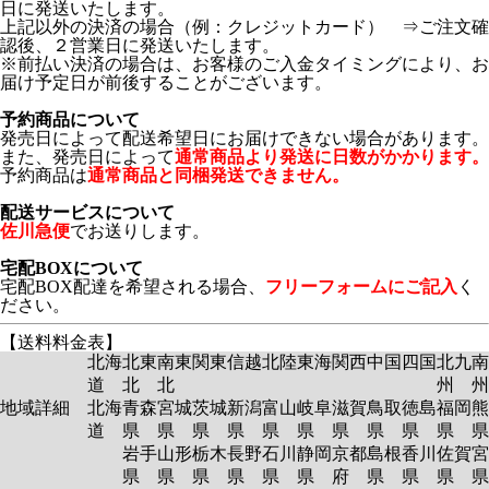
日に発送いたします。
上記以外の決済の場合（例：クレジットカード） ⇒ご注文確
認後、２営業日に発送いたします。
※前払い決済の場合は、お客様のご入金タイミングにより、お
届け予定日が前後することがございます。
予約商品について
発売日によって配送希望日にお届けできない場合があります。
また、発売日によって
通常商品より発送に日数がかかります。
予約商品は
通常商品と同梱発送できません。
配送サービスについて
佐川急便
でお送りします。
宅配BOXについて
宅配BOX配達を希望される場合、
フリーフォームにご記入
く
ださい。
【送料料金表】
北海
北東
南東
関東
信越
北陸
東海
関西
中国
四国
北九
南
道
北
北
州
州
地域詳細
北海
青森
宮城
茨城
新潟
富山
岐阜
滋賀
鳥取
徳島
福岡
熊
道
県
県
県
県
県
県
県
県
県
県
岩手
山形
栃木
長野
石川
静岡
京都
島根
香川
佐賀
宮
県
県
県
県
県
県
府
県
県
県