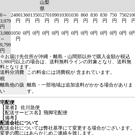
山梨
県
0～
2400
1360
1350
1270
1090
1030
1030
860
830
830
750
750
210
円
円
円
円
円
円
円
円
円
円
円
円
3,979
円
3,980
1050
0円
0円
0円
0円
0円
0円
0円
0円
0円
0円
0円
0
～
円
9,799
円
※お届け先住所が沖縄・離島・山間部以外で購入金額が税込
3,980円以上の場合は、送料無料ラインの対象となり、送料無
料となります。
送料分消費
この料金には消費税が 含まれています。
税
離島他の扱
離島・一部地域は追加送料がかかる場合がありま
い
す。
宅配便
【業者】 佐川急便
【配送サービス名】飛脚宅配便
【備考】
配送会社について
配送会社については弊社基準にて変更する場合がございます。
変更の際にはあらかじめご連絡を致します。