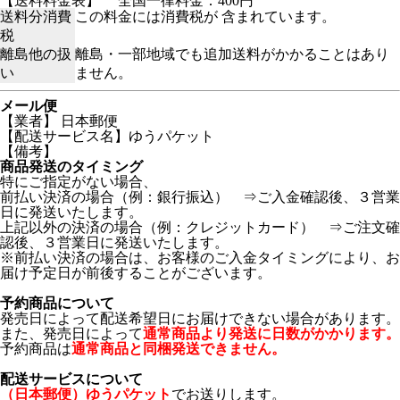
【送料料金表】
全国一律料金：400円
送料分消費
この料金には消費税が 含まれています。
税
離島他の扱
離島・一部地域でも追加送料がかかることはあり
い
ません。
メール便
【業者】 日本郵便
【配送サービス名】ゆうパケット
【備考】
商品発送のタイミング
特にご指定がない場合、
前払い決済の場合（例：銀行振込） ⇒ご入金確認後、３営業
日に発送いたします。
上記以外の決済の場合（例：クレジットカード） ⇒ご注文確
認後、３営業日に発送いたします。
※前払い決済の場合は、お客様のご入金タイミングにより、お
届け予定日が前後することがございます。
予約商品について
発売日によって配送希望日にお届けできない場合があります。
また、発売日によって
通常商品より発送に日数がかかります。
予約商品は
通常商品と同梱発送できません。
配送サービスについて
（日本郵便）ゆうパケット
でお送りします。