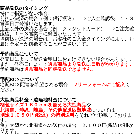
商品発送のタイミング
特にご指定がない場合、
前払い決済の場合（例：銀行振込） ⇒ご入金確認後、１～３
営業日に発送いたします。
上記以外の決済の場合（例：クレジットカード） ⇒ご注文確
認後、１～３営業日に発送いたします。
※前払い決済の場合は、お客様のご入金タイミングにより、お
届け予定日が前後することがございます。
予約商品について
発売日によって配送希望日にお届けできない場合があります。
また、発売日によって
通常商品より発送に日数がかかります。
予約商品は
通常商品と同梱発送できません。
宅配BOXについて
宅配BOX配達を希望される場合、
フリーフォームにご記入
く
ださい。
大型商品料金・遠隔地料金について
梱包サイズ１６０ｃｍを超える大型商品
や
北海道、沖縄、離島、その他配送困難地域
については
別途１,０５０円(税込）の特別送料
をそれぞれ頂戴しておりま
す。
例）大型かつ北海道への送付の場合、２,１００円(税込)が掛か
ります。