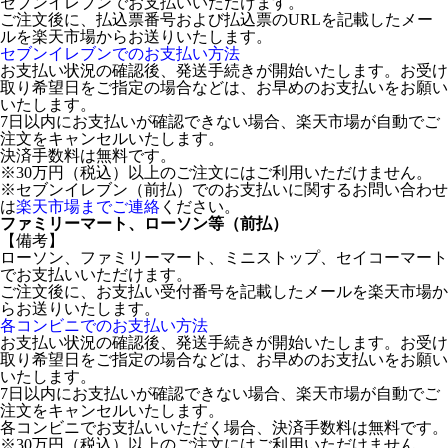
セブンイレブンでお支払いいただけます。
ご注文後に、払込票番号および払込票のURLを記載したメー
ルを楽天市場からお送りいたします。
セブンイレブンでのお支払い方法
お支払い状況の確認後、発送手続きが開始いたします。お受け
取り希望日をご指定の場合などは、お早めのお支払いをお願い
いたします。
7日以内にお支払いが確認できない場合、楽天市場が自動でご
注文をキャンセルいたします。
決済手数料は無料です。
※30万円（税込）以上のご注文にはご利用いただけません。
※セブンイレブン（前払）でのお支払いに関するお問い合わせ
は
楽天市場までご連絡
ください。
ファミリーマート、ローソン等（前払）
【備考】
ローソン、ファミリーマート、ミニストップ、セイコーマート
でお支払いいただけます。
ご注文後に、お支払い受付番号を記載したメールを楽天市場か
らお送りいたします。
各コンビニでのお支払い方法
お支払い状況の確認後、発送手続きが開始いたします。お受け
取り希望日をご指定の場合などは、お早めのお支払いをお願い
いたします。
7日以内にお支払いが確認できない場合、楽天市場が自動でご
注文をキャンセルいたします。
各コンビニでお支払いいただく場合、決済手数料は無料です。
※30万円（税込）以上のご注文にはご利用いただけません。