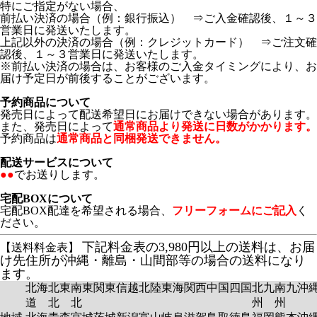
特にご指定がない場合、
前払い決済の場合（例：銀行振込） ⇒ご入金確認後、１～３
営業日に発送いたします。
上記以外の決済の場合（例：クレジットカード） ⇒ご注文確
認後、１～３営業日に発送いたします。
※前払い決済の場合は、お客様のご入金タイミングにより、お
届け予定日が前後することがございます。
予約商品について
発売日によって配送希望日にお届けできない場合があります。
また、発売日によって
通常商品より発送に日数がかかります。
予約商品は
通常商品と同梱発送できません。
配送サービスについて
●●
でお送りします。
宅配BOXについて
宅配BOX配達を希望される場合、
フリーフォームにご記入
く
ださい。
下記料金表の3,980円以上の送料は、お届
【送料料金表】
け先住所が沖縄・離島・山間部等の場合の送料になり
ます。
北海
北東
南東
関東
信越
北陸
東海
関西
中国
四国
北九
南九
沖
道
北
北
州
州