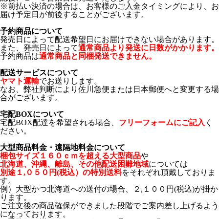
※前払い決済の場合は、お客様のご入金タイミングにより、お
届け予定日が前後することがございます。
予約商品について
発売日によって配送希望日にお届けできない場合があります。
また、発売日によって
通常商品より発送に日数がかかります。
予約商品は
通常商品と同梱発送できません。
配送サービスについて
ヤマト運輸
でお送りします。
なお、弊社判断により佐川急便または日本郵便へと変更する場
合がございます。
宅配BOXについて
宅配BOX配達を希望される場合、
フリーフォームにご記入
く
ださい。
大型商品料金・遠隔地料金について
梱包サイズ１６０ｃｍを超える大型商品
や
北海道、沖縄、離島、その他配送困難地域
については
別途１,０５０円(税込）の特別送料
をそれぞれ頂戴しておりま
す。
例）大型かつ北海道への送付の場合、２,１００円(税込)が掛か
ります。
ご注文後の商品確保ができました段階でご案内差し上げるよう
になっております。