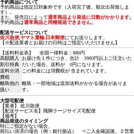
予約商品について
予約商品は指定日対象外です（入荷完了後、順次出荷致しま
す）。
また、発売日によって
通常商品より発送に日数がかかります。
予約商品は
通常商品と同梱発送できません。
配送サービスについて
佐川急便,ヤマト運輸,日本郵便
にてお送りします。
【※配送業者とお届けの日時はご指定いただけません】
【送料料金表】
全国一律料金：880円
高額購入
お届け先１件につき、合計 3980円以上ご注文いた
割引特典
だいた場合、送料が 0円になります。
送料分消
この料金には消費税が 含まれています。
費税
離島他の
離島・一部地域は追加送料がかかる場合がありま
扱い
す。
大型宅配便
【業者】 佐川急便
【配送サービス名】飛脚ラージサイズ宅配便
【備考】
商品発送のタイミング
特にご指定がない場合、
前払い決済の場合（例：銀行振込） ⇒ご入金確認後、２営業