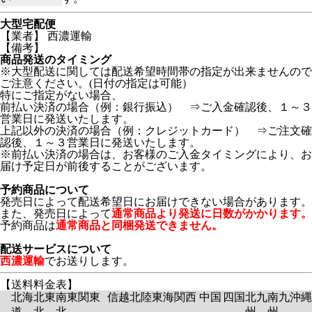
大型宅配便
【業者】 西濃運輸
【備考】
商品発送のタイミング
※大型配送に関しては配送希望時間帯の指定が出来ませんので
ご注意ください。(日付の指定は可能）
特にご指定がない場合、
前払い決済の場合（例：銀行振込） ⇒ご入金確認後、１～３
営業日に発送いたします。
上記以外の決済の場合（例：クレジットカード） ⇒ご注文確
認後、１～３営業日に発送いたします。
※前払い決済の場合は、お客様のご入金タイミングにより、お
届け予定日が前後することがございます。
予約商品について
発売日によって配送希望日にお届けできない場合があります。
また、発売日によって
通常商品より発送に日数がかかります。
予約商品は
通常商品と同梱発送できません。
配送サービスについて
西濃運輸
でお送りします。
【送料料金表】
北海
北東
南東
関東
信越
北陸
東海
関西
中国
四国
北九
南九
沖縄
道
北
北
州
州