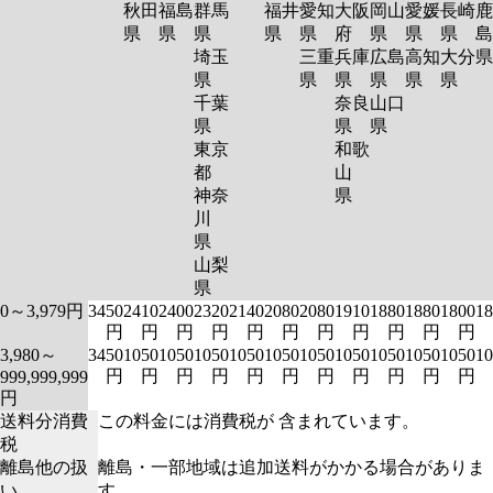
秋田
福島
群馬
福井
愛知
大阪
岡山
愛媛
長崎
鹿
県
県
県
県
県
府
県
県
県
島
埼玉
三重
兵庫
広島
高知
大分
県
県
県
県
県
県
千葉
奈良
山口
県
県
県
東京
和歌
都
山
神奈
県
川
県
山梨
県
0～3,979円
3450
2410
2400
2320
2140
2080
2080
1910
1880
1880
1800
18
円
円
円
円
円
円
円
円
円
円
円
3,980～
3450
1050
1050
1050
1050
1050
1050
1050
1050
1050
1050
10
円
円
円
円
円
円
円
円
円
円
円
999,999,999
円
送料分消費
この料金には消費税が 含まれています。
税
離島他の扱
離島・一部地域は追加送料がかかる場合がありま
い
す。