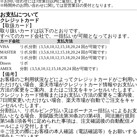
※お問い合わせには3営業日以内に返信します。
※時間外のお問い合わせに関しては翌営業日の受付となります。
お支払について
クレジットカード
【取扱カード】
取り扱いカードは以下のとおりです。
すべてのカード会社で、一括払いが可能となっております。
カード会社
支払方法
VISA
リボ,分割（3,5,6,10,12,15,18,20,24 回が可能です）
MASTER
リボ,分割（3,5,6,10,12,15,18,20,24 回が可能です）
JCB
リボ,分割（3,5,6,10,12,15,18,20,24 回が可能です）
Diners
リボ
AMEX
分割（3,5,6,10,12,15,18,20,24 回が可能です）
【備考】
お客様のご利用状況などによってクレジットカードがご利用い
ただけない場合、楽天市場がクレジットカード情報やお支払い
方法の変更をご案内、またはご注文をキャンセルいたします。
クレジットカード情報またはお支払い方法の変更をご案内後、
7日間変更いただけない場合、楽天市場が自動でご注文をキャ
ンセルいたします。
分割払い、リボルビング払い又はボーナス一括払いによるお支
払いとなる場合、割賦販売法第30条2の3第4項、同法施行規則
第54条1項各号に定められた事項は、注文確認後の自動配信メ
ールにより交付します。
※ご注文の際にお客様の本人確認（電話確認等）をお願いする
場合もございます。