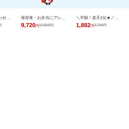
お部屋や成長に合わせて7通りに使える、多機能ベビーサークル
保存食・お弁当にアレンジ無限大！無添加調理＆常温保存可能ミートボール50袋セット
＼半額！楽天1位★／体重・体脂肪・ウエスト周囲径・BMI値が気になるあなたへ！
9,720
1,882
円
10,800円
3,764円
円
円
掲載アイテム全品20%以
日用品
品がお得！
上OFF！
バック
AL