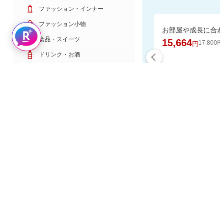
ファッション・インナー
ファッション小物
Rakuten AIで探す
食品・スイーツ
15,664
17,800
円
ドリンク・お酒
日用雑貨・キッチン用品
コスメ・健康・医薬品
キッズ・ベビー・玩具
家電・TV・カメラ
食品と日用
PC・スマホ・通信
スポーツ・ゴルフ
車・バイク
インテリア・寝具・収納
楽天スーパーDE
ペット・花・DIY工具
サービス・リフォーム