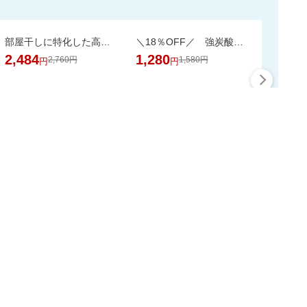
部屋干しに特化した高洗浄・抗菌処方。嫌なニオイを抑え、清潔で爽やかな仕上がりへ。
＼18％OFF／ 強炭酸水 500ml×24本 富士山の天然水使用！ラベルレスでゴミ捨ても楽
2,484
1,280
2,760円
1,580円
円
円
最大50%ポイント
この時間の注目ピックア
ップ
スーパーDEALをもっと見る