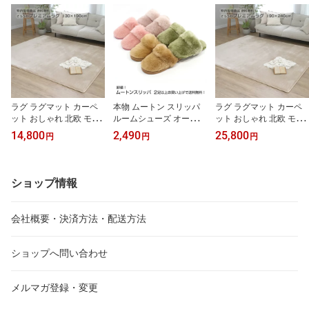
ラグ ラグマット カーペ
本物 ムートン スリッパ
ラグ ラグマット カーペ
ット おしゃれ 北欧 モダ
ルームシューズ オースト
ット おしゃれ 北欧 モダ
ン ソフト ＆ 高反発 ウレ
ラリア産 高級 シープス
ン ソフト ＆ 高反発 ウレ
14,800
2,490
25,800
円
円
円
タン 防音カーペット 厚
キン 使用 ムートンスリ
タン 防音カーペット 厚
手 絨毯 夏用 冬用 床暖房
ッパ 室内履き 用 あった
手 絨毯 夏用 冬用 床暖房
ホットカーペット 対応
か スリッパ メンズ (男
ホットカーペット 対応
グレー など 約 130×190
性) レディース 来客用 O
グレー など 約 190×240
ショップ情報
cm 1.5畳
K♪ 2足同時購入で 送料無
cm 3畳
料
会社概要・決済方法・配送方法
ショップへ問い合わせ
メルマガ登録・変更