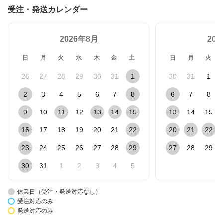
受注・発送カレンダー
2026年8月
20
日
月
火
水
木
金
土
日
月
火
26
27
28
29
30
31
1
30
31
1
2
3
4
5
6
7
8
6
7
8
9
10
11
12
13
14
15
13
14
15
16
17
18
19
20
21
22
20
21
22
23
24
25
26
27
28
29
27
28
29
30
31
1
2
3
4
5
休業日（受注・発送対応なし）
受注対応のみ
発送対応のみ