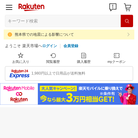
熊本県での地震による影響について
ようこそ 楽天市場へ
ログイン
会員登録
お気に入り
閲覧履歴
購入履歴
myクーポン
1,980円以上で日用品が送料無料