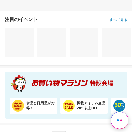
注目のイベント
すべて見る
食品と日用品がお
掲載アイテム全品
日
得！
20%以上OFF！
ポ