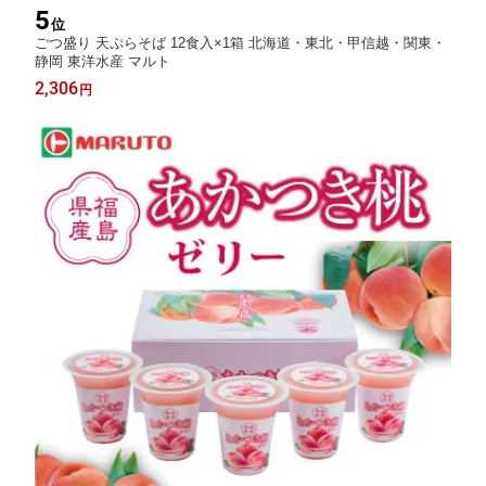
5
位
ごつ盛り 天ぷらそば 12食入×1箱 北海道・東北・甲信越・関東・
静岡 東洋水産 マルト
2,306
円