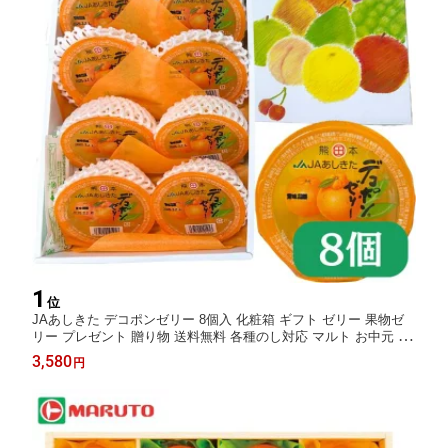
1
位
JAあしきた デコポンゼリー 8個入 化粧箱 ギフト ゼリー 果物ゼ
リー プレゼント 贈り物 送料無料 各種のし対応 マルト お中元 御
中元 ソーシャルギフト
3,580
円