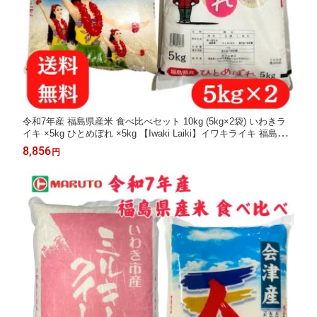
令和7年産 福島県産米 食べ比べセット 10kg (5kg×2袋) いわきラ
イキ ×5kg ひとめぼれ ×5kg 【Iwaki Laiki】イワキライキ 福島県
産 いわき市産 お米 米 こめ 5kg マルト 福島 5キロ 10キロ 送料無
8,856
円
料 白米