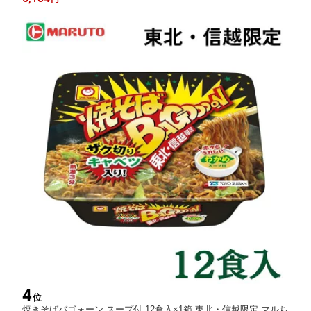
4
位
焼きそばバゴォーン スープ付 12食入×1箱 東北・信越限定 マルち