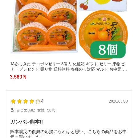
JAあしきた デコポンゼリー 8個入 化粧箱 ギフト ゼリー 果物ゼ
リー プレゼント 贈り物 送料無料 各種のし対応 マルト お中元 御
中元 ソーシャルギフト
3,580
円
4
2026/08/08
ヨピエ5682
女性
50代
ガンバレ熊本!!
熊本震災の復興の応援になればと思い、こちらの商品をお中
元に選びました