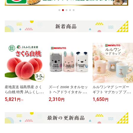
産地直送 福島県産 さく
ズ―イ zooie タオルセッ
ルルワンマグ シーズー
ら白桃 特秀 JAふくしま
ト ヘアドライタオル フ
ギフト マグカップ プレ
未来 福島 伊達 桑折町 献
ェイスタオル 2点セット
ゼント 贈り物 自分への
5,821
2,310
1,650
円
～
円
円
上桃 光センサー使用 3kg
コアラ ウサギ シロクマ
ご褒美 コレクション イ
5kg ギフト 贈り物 ご贈
可愛い 生活雑貨 吸水 速
ンテリア 電子レンジOK
答 自宅用
乾 マイクロファイバー
食洗機OK 犬柄 動物柄 ア
日用品 いい風呂の日 ギ
ート キッチン雑貨 洋食
フト 贈り物 ラッピング
器 陶磁器 可愛い ワンち
無料 ふわふわ アニマル
ゃん アイボリー ラッピ
グレー ピンク ホワイト
ング無料 バラエティー雑