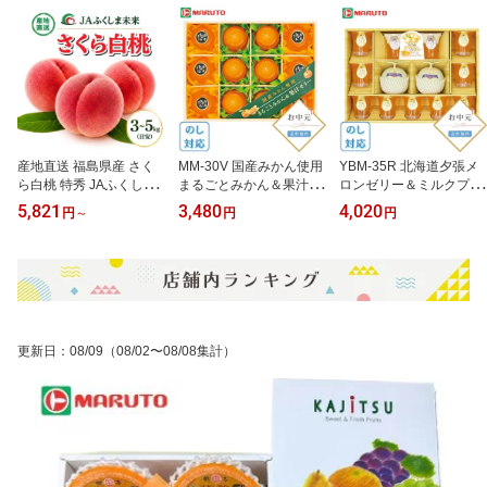
キッズ 出産祝い 御祝 内
貨
祝
産地直送 福島県産 さく
MM-30V 国産みかん使用
YBM-35R 北海道夕張メ
ら白桃 特秀 JAふくしま
まるごとみかん＆果汁ゼ
ロンゼリー＆ミルクプリ
未来 福島 伊達 桑折町 献
リー お中元 御中元 ギフ
ンギフト お中元 御中元
5,821
3,480
4,020
円
～
円
円
上桃 光センサー使用 3kg
ト ゼリー お菓子 プレゼ
ギフト ゼリー お菓子 プ
5kg ギフト 贈り物 ご贈
ント 贈り物 送料無料 各
レゼント 贈り物 送料無
答 自宅用
種のし対応 MM30V
料 各種のし対応 YBM35
R
更新日
：
08/09
（08/02〜08/08集計）