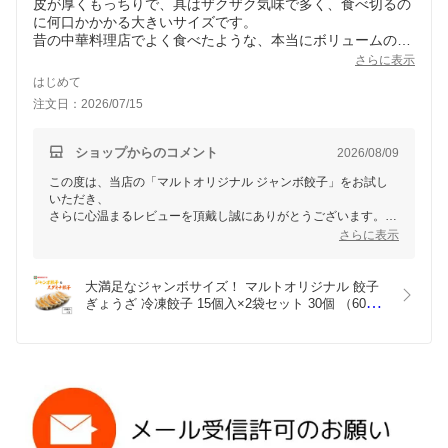
皮が厚くもっちりで、具はザクザク気味で多く、食べ切るの
に何口かかかる大きいサイズです。
昔の中華料理店でよく食べたような、本当にボリュームのあ
る餃子です。
さらに表示
味の素等の皮が薄く小さい餃子も、あれはあれで安く美味し
はじめて
いですが、もっちり大きい餃子を食べたい時はこの餃子に決
注文日：2026/07/15
まりです。
ショップからのコメント
2026/08/09
この度は、当店の「マルトオリジナル ジャンボ餃子」をお試し
いただき、
さらに心温まるレビューを頂戴し誠にありがとうございます。
もっちり厚皮とザクザク感のある具材、そして大きなサイズ感に
さらに表示
ご満足いただけたようで嬉しい限りです。
今後も、このジャンボ餃子が「もっちり大きい餃子を食べたい
大満足なジャンボサイズ！ マルトオリジナル 餃子 
時」に選んでいただける一品であり続けられるよう努めてまいり
ぎょうざ 冷凍餃子 15個入×2袋セット 30個 （600ｇ
ます。
×2）ジャンボ餃子 スタミナ餃子 福島 いわき 
ぜひまたのご利用をお待ちしております。
MARUTO マルト 磐城飯店