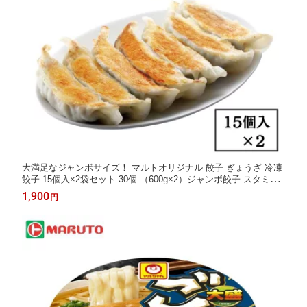
大満足なジャンボサイズ！ マルトオリジナル 餃子 ぎょうざ 冷凍
餃子 15個入×2袋セット 30個 （600g×2）ジャンボ餃子 スタミナ
餃子 福島 いわき MARUTO マルト 磐城飯店
1,900
円