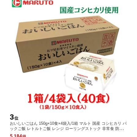
3
位
おいしいごはん 150g×10食×4袋入/1箱 マルト 国産 コシヒカリ パ
ックご飯 レトルトご飯 レンジ ローリングストック 非常食 防災
仕送り
5,184
円