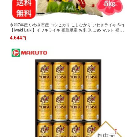
令和7年産 いわき市産 コシヒカリ こしひかり いわきライキ 5kg
【Iwaki Laiki】イワキライキ 福島県産 お米 米 こめ マルト 福島 5
キロ 白米 送料無料
4,644
円