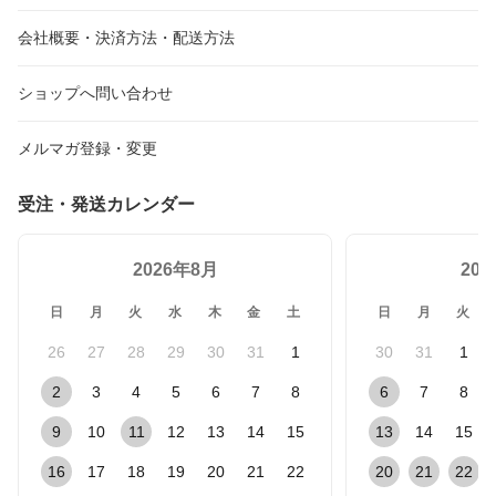
会社概要・決済方法・配送方法
ショップへ問い合わせ
メルマガ登録・変更
受注・発送カレンダー
2026年8月
20
日
月
火
水
木
金
土
日
月
火
26
27
28
29
30
31
1
30
31
1
2
3
4
5
6
7
8
6
7
8
9
10
11
12
13
14
15
13
14
15
16
17
18
19
20
21
22
20
21
22