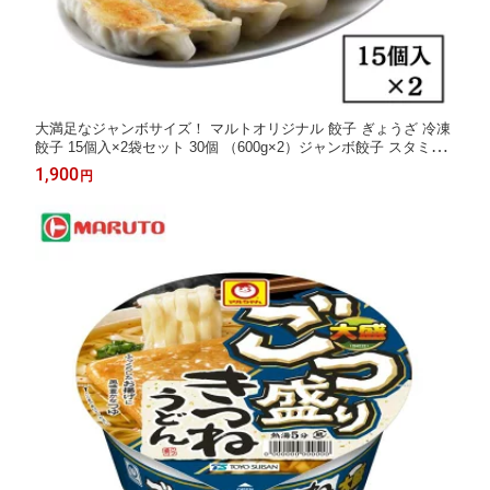
大満足なジャンボサイズ！ マルトオリジナル 餃子 ぎょうざ 冷凍
餃子 15個入×2袋セット 30個 （600g×2）ジャンボ餃子 スタミナ
餃子 福島 いわき MARUTO マルト 磐城飯店
1,900
円