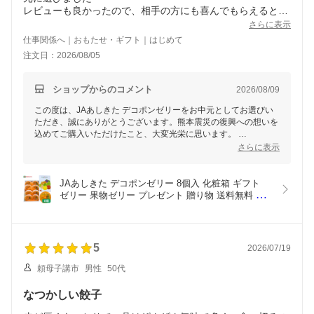
レビューも良かったので、相手の方にも喜んでもらえるとい
いなと思います
さらに表示
仕事関係へ｜おもたせ・ギフト｜はじめて
注文日：2026/08/05
ショップからのコメント
2026/08/09
この度は、JAあしきた デコポンゼリーをお中元としてお選びい
ただき、誠にありがとうございます。熊本震災の復興への想いを
込めてご購入いただけたこと、大変光栄に思います。
さらに表示
また、心のこもった贈り物として、相手の方に喜んでいただける
ことを私たちも願っております。
今後ともよろしくお願いいたします。
JAあしきた デコポンゼリー 8個入 化粧箱 ギフト 
ゼリー 果物ゼリー プレゼント 贈り物 送料無料 各
種のし対応 マルト お中元 御中元 ソーシャルギフト
5
2026/07/19
頼母子講市
男性
50代
なつかしい餃子