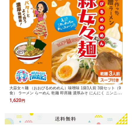
大蒜女々麺 （おおびるめめめん）味噌味 1袋3人前 3袋セット（9
食） ラーメン らーめん 乾麺 即席麺 濃厚みそ にんにく ニンニク
ふくしま満天堂 2024 福島 いわき マルト 高校生コラボ 五十嵐製
1,620
円
麺 いわき味噌