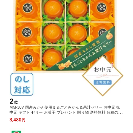
2
位
MM-30V 国産みかん使用まるごとみかん＆果汁ゼリー お中元 御
中元 ギフト ゼリー お菓子 プレゼント 贈り物 送料無料 各種のし
対応 MM30V
3,480
円