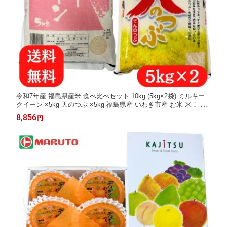
令和7年産 福島県産米 食べ比べセット 10kg (5kg×2袋) ミルキー
クイーン ×5kg 天のつぶ ×5kg 福島県産 いわき市産 お米 米 こめ
5kg マルト 福島 5キロ 10キロ 送料無料 白米
8,856
円