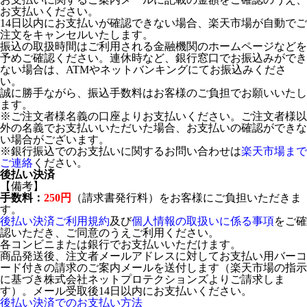
お支払いください。
14日以内にお支払いが確認できない場合、楽天市場が自動でご
注文をキャンセルいたします。
振込の取扱時間はご利用される金融機関のホームページなどを
予めご確認ください。連休時など、銀行窓口でお振込みができ
ない場合は、ATMやネットバンキングにてお振込みくださ
い。
誠に勝手ながら、振込手数料はお客様のご負担でお願いいたし
ます。
※ご注文者様名義の口座よりお支払いください。ご注文者様以
外の名義でお支払いいただいた場合、お支払いの確認ができな
い場合がございます。
※銀行振込でのお支払いに関するお問い合わせは
楽天市場まで
ご連絡
ください。
後払い決済
【備考】
手数料：
250円
（請求書発行料）をお客様にご負担いただきま
す。
後払い決済ご利用規約
及び
個人情報の取扱いに係る事項
をご確
認いただき、ご同意のうえご利用ください。
各コンビニまたは銀行でお支払いいただけます。
商品発送後、注文者メールアドレスに対してお支払い用バーコ
ード付きの請求のご案内メールを送付します（楽天市場の指示
に基づき株式会社ネットプロテクションズよりご請求しま
す）。メール受取後14日以内にお支払いください。
後払い決済でのお支払い方法