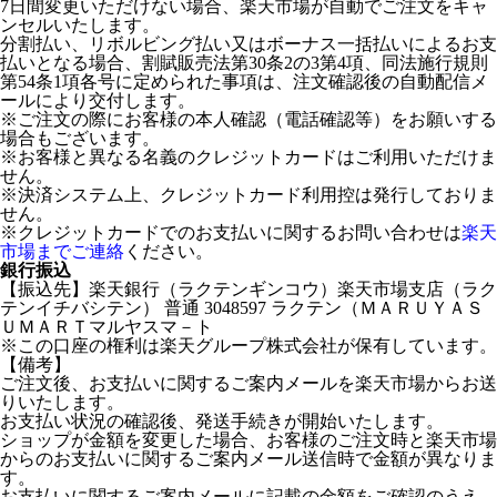
7日間変更いただけない場合、楽天市場が自動でご注文をキャ
ンセルいたします。
分割払い、リボルビング払い又はボーナス一括払いによるお支
払いとなる場合、割賦販売法第30条2の3第4項、同法施行規則
第54条1項各号に定められた事項は、注文確認後の自動配信メ
ールにより交付します。
※ご注文の際にお客様の本人確認（電話確認等）をお願いする
場合もございます。
※お客様と異なる名義のクレジットカードはご利用いただけま
せん。
※決済システム上、クレジットカード利用控は発行しておりま
せん。
※クレジットカードでのお支払いに関するお問い合わせは
楽天
市場までご連絡
ください。
銀行振込
【振込先】楽天銀行（ラクテンギンコウ）楽天市場支店（ラク
テンイチバシテン） 普通 3048597 ラクテン（ＭＡＲＵＹＡＳ
ＵＭＡＲＴマルヤスマ－ト
※この口座の権利は楽天グループ株式会社が保有しています。
【備考】
ご注文後、お支払いに関するご案内メールを楽天市場からお送
りいたします。
お支払い状況の確認後、発送手続きが開始いたします。
ショップが金額を変更した場合、お客様のご注文時と楽天市場
からのお支払いに関するご案内メール送信時で金額が異なりま
す。
お支払いに関するご案内メールに記載の金額をご確認のうえ、