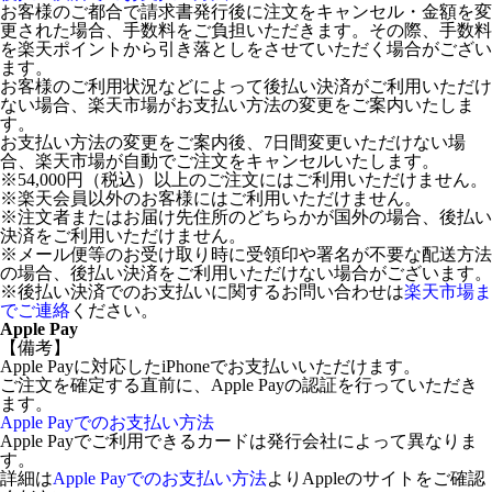
お客様のご都合で請求書発行後に注文をキャンセル・金額を変
更された場合、手数料をご負担いただきます。その際、手数料
を楽天ポイントから引き落としをさせていただく場合がござい
ます。
お客様のご利用状況などによって後払い決済がご利用いただけ
ない場合、楽天市場がお支払い方法の変更をご案内いたしま
す。
お支払い方法の変更をご案内後、7日間変更いただけない場
合、楽天市場が自動でご注文をキャンセルいたします。
※54,000円（税込）以上のご注文にはご利用いただけません。
※楽天会員以外のお客様にはご利用いただけません。
※注文者またはお届け先住所のどちらかが国外の場合、後払い
決済をご利用いただけません。
※メール便等のお受け取り時に受領印や署名が不要な配送方法
の場合、後払い決済をご利用いただけない場合がございます。
※後払い決済でのお支払いに関するお問い合わせは
楽天市場ま
でご連絡
ください。
Apple Pay
【備考】
Apple Payに対応したiPhoneでお支払いいただけます。
ご注文を確定する直前に、Apple Payの認証を行っていただき
ます。
Apple Payでのお支払い方法
Apple Payでご利用できるカードは発行会社によって異なりま
す。
詳細は
Apple Payでのお支払い方法
よりAppleのサイトをご確認