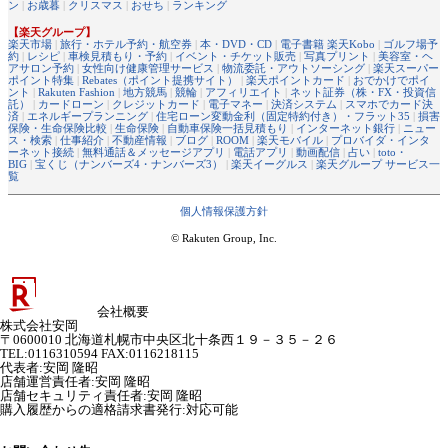
ン
|
お歳暮
|
クリスマス
|
おせち
|
ランキング
【楽天グループ】
楽天市場
|
旅行・ホテル予約・航空券
|
本・DVD・CD
|
電子書籍 楽天Kobo
|
ゴルフ場予
約
|
レシピ
|
車検見積もり・予約
|
イベント・チケット販売
|
写真プリント
|
美容室・ヘ
アサロン予約
|
女性向け健康管理サービス
|
物流委託・アウトソーシング
|
楽天スーパー
ポイント特集
|
Rebates（ポイント提携サイト）
|
楽天ポイントカード
|
おでかけでポイ
ント
|
Rakuten Fashion
|
地方競馬
|
競輪
|
アフィリエイト
|
ネット証券（株・FX・投資信
託）
|
カードローン
|
クレジットカード
|
電子マネー
|
決済システム
|
スマホでカード決
済
|
エネルギープランニング
|
住宅ローン変動金利（固定特約付き）・フラット35
|
損害
保険・生命保険比較
|
生命保険
|
自動車保険一括見積もり
|
インターネット銀行
|
ニュー
ス・検索
|
仕事紹介
|
不動産情報
|
ブログ
|
ROOM
|
楽天モバイル
|
プロバイダ・インタ
ーネット接続
|
無料通話＆メッセージアプリ
|
電話アプリ
|
動画配信
|
占い
|
toto・
BIG
|
宝くじ（ナンバーズ4・ナンバーズ3）
|
楽天イーグルス
|
楽天グループ サービス一
覧
個人情報保護方針
© Rakuten Group, Inc.
会社概要
株式会社安岡
〒0600010 北海道札幌市中央区北十条西１９－３５－２６
TEL:0116310594 FAX:0116218115
代表者
:
安岡 隆昭
店舗運営責任者
:
安岡 隆昭
店舗セキュリティ責任者
:
安岡 隆昭
購入履歴からの適格請求書発行:対応可能