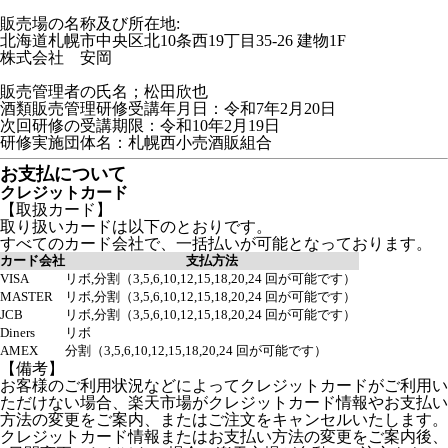
販売場の名称及び所在地:
北海道札幌市中央区北10条西19丁目35-26 建物1F
株式会社 安岡
販売管理者の氏名；松田欣也
酒類販売管理研修受講年月日：令和7年2月20日
次回研修の受講期限：令和10年2月19日
研修実施団体名：札幌西小売酒販組合
お支払について
クレジットカード
【取扱カード】
取り扱いカードは以下のとおりです。
すべてのカード会社で、一括払いが可能となっております。
カード会社
支払方法
VISA
リボ,分割（3,5,6,10,12,15,18,20,24 回が可能です）
MASTER
リボ,分割（3,5,6,10,12,15,18,20,24 回が可能です）
JCB
リボ,分割（3,5,6,10,12,15,18,20,24 回が可能です）
Diners
リボ
AMEX
分割（3,5,6,10,12,15,18,20,24 回が可能です）
【備考】
お客様のご利用状況などによってクレジットカードがご利用い
ただけない場合、楽天市場がクレジットカード情報やお支払い
方法の変更をご案内、またはご注文をキャンセルいたします。
クレジットカード情報またはお支払い方法の変更をご案内後、