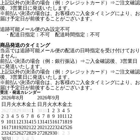
上記以外の決済の場合（例：クレジットカード）⇒ご注文確認
後、3営業日に発送いたします。
※前払い決済の場合は、お客様のご入金タイミングにより、お
届け予定日が前後することがございます。
追跡可能メール便のみ設定不可
・配送日指定：不可 配送時間指定：不可
商品発送のタイミング
当店では追跡可能メール便の配送の日時指定を受け付けており
ません。
前払い決済の場合（例：銀行振込）⇒ご入金確認後、3営業日
に発送いたします。
上記以外の決済の場合（例：クレジットカード）⇒ご注文確認
後、3営業日に発送いたします。
※前払い決済の場合は、お客様のご入金タイミングにより、お
届け予定日が前後することがございます。
受注・発送カレンダー
2026年8月
2026年9月
日
月
火
水
木
金
土
日
月
火
水
木
金
土
26
27
28
29
30
31
1
30
31
1
2
3
4
5
2
3
4
5
6
7
8
6
7
8
9
10
11
12
9
10
11
12
13
14
15
13
14
15
16
17
18
19
16
17
18
19
20
21
22
20
21
22
23
24
25
26
23
24
25
26
27
28
29
27
28
29
30
1
2
3
30
31
1
2
3
4
5