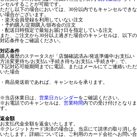
ンセルすることが可能です。
ただし以下の場合においては、30分以内でもキャンセルできな
い場合がございます。
・楽天会員登録を利用していない注文
・予約購入/定期購入/頒布会の注文
・配送日時指定で最短お届け日を指定している注文
また、ご注文から30分以上過ぎた場合のキャンセルは、以下の
対応条件をご確認ください。
対応条件
購入履歴のステータスが「店舗確認済み/発送準備中/お支払い
方法変更待ち/お支払い手続き待ち/お支払い手続き中」で、
下記対応可能期間までに電話、またはメールにてご連絡いただ
いた場合
・商品発送前であれば、キャンセルを承ります。
※当店休業日は、
営業日カレンダー
をご確認ください。
※お電話でのキャンセルは、
営業時間
内での受け付けとなりま
す。
返金額
お支払代金全額を返金いたします。
※クレジットカード決済の場合は、当店にて請求の取り消しを
いたします。詳細については、ご利用のカード会社へお問い合