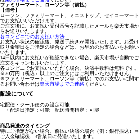
ファミリーマート、ローソン等（前払）
【備考】
ローソン、ファミリーマート、ミニストップ、セイコーマート
でお支払いいただけます。
ご注文後に、お支払い受付番号を記載したメールを楽天市場か
らお送りいたします。
各コンビニでのお支払い方法
お支払い状況の確認後、発送手続きが開始いたします。お受け
取り希望日をご指定の場合などは、お早めのお支払いをお願い
いたします。
14日以内にお支払いが確認できない場合、楽天市場が自動でご
注文をキャンセルいたします。
各コンビニでお支払いいただく場合、決済手数料は無料です。
※30万円（税込）以上のご注文にはご利用いただけません。
※ファミリーマート、ローソン等（前払）でのお支払いに関す
るお問い合わせは
楽天市場までご連絡
ください。
配送について
宅配便・クール便のみ設定可能
・配送日指定：可能 配送時間指定：可能
商品発送のタイミング
特にご指定がない場合、前払い決済の場合（例：銀行振込）⇒
ご入金確認後、3営業日に発送いたします。