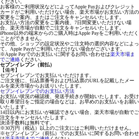
ください。
お客様のご利用状況などによってApple Payおよびクレジット
カードがご利用いただけない場合、楽天市場がお支払い方法の
変更をご案内、またはご注文をキャンセルいたします。
お支払い方法の変更をご案内後、7日間変更いただけない場
合、楽天市場が自動でご注文をキャンセルいたします。
iPhone以外の端末からのご購入時はApple Payをご利用いただく
ことができません。
その他、ショップの設定状況やご注文時の選択内容などによっ
て、Apple Payがご利用いただけない場合がございます。
※Apple Payでのお支払いに関するお問い合わせは
楽天市場ま
でご連絡
ください。
セブンイレブン（前払）
【備考】
セブンイレブンでお支払いいただけます。
ご注文後に、払込票番号および払込票のURLを記載したメー
ルを楽天市場からお送りいたします。
セブンイレブンでのお支払い方法
お支払い状況の確認後、発送手続きが開始いたします。お受け
取り希望日をご指定の場合などは、お早めのお支払いをお願い
いたします。
14日以内にお支払いが確認できない場合、楽天市場が自動でご
注文をキャンセルいたします。
決済手数料は無料です。
※30万円（税込）以上のご注文にはご利用いただけません。
※セブンイレブン（前払）でのお支払いに関するお問い合わせ
は
楽天市場までご連絡
ください。