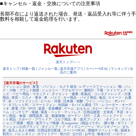
■
キャンセル・返金・交換についての注意事項
長期不在により返送された場合、発送・返品受入れ等に伴う手
数料を相殺して返金処理を行います。
楽天トップへ >>
楽天トップ
|
特集一覧
|
ジャンル一覧
|
楽天市場アプリ
|
スーパーDEAL
|
ランキング
|
出
店のご案内
【楽天市場のサービス】
ファッション 総合
|
家電・パソコン・カメラ 総合
|
レディースファッション
|
靴
|
バッ
グ・小物・ブランド雑貨
|
ジュエリー・アクセサリー
|
腕時計
|
下着・ナイトウェア
|
キ
ッズ・ベビー用品・マタニティ
|
ダイエット・健康
|
医薬品・コンタクトレンズ・介護
用品
|
美容・コスメ・香水
|
車・バイク
|
カー用品・バイク用品
|
食品
|
スイーツ・お菓
子
|
水・ソフトドリンク
|
ビール・洋酒
|
日本酒・焼酎
|
ワイン
|
パソコン・PCパー
ツ
|
タブレットPC・スマートフォン
|
光回線・モバイル通信
|
TV・レコーダー・オーデ
ィオ
|
家電
|
CD・DVD
|
楽器・音楽機材
|
ゲーム
|
おもちゃ
|
ホビー
|
サービス・リフォ
ーム
|
インテリア・収納
|
寝具・ベッド・マットレス
|
日用品雑貨・文房具・手芸
|
キッ
チン用品・食器・調理器具
|
花・観葉植物
|
ガーデン・DIY・工具
|
ペットフード ・ ペ
ット用品
|
スポーツ・アウトドア
|
ゴルフ用品
|
本
（
楽天ブックス
） |
ポイント
|
ネット
ショップ 開業・開店
|
楽天ウェブ検索
|
R-magazine（雑誌コラボ）
|
贈り物・ギフト
|
フ
ァッション公式ブランド
|
ポイントアップ
|
ディズニーゾーン
|
サンリオゾーン
|
まち
楽
|
楽天ふるさと納税
|
日用品翌日配達
|
スーパーDEAL
|
開催中イベント一覧
|
福袋＆
初売り
|
バレンタイン
|
ホワイトデー
|
母の日
|
父の日
|
お中元
|
敬老の日
|
ハロウィ