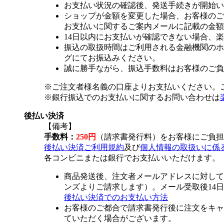
お支払い状況の確認後、発送手続きが開始い
ショップが金額を変更した場合、お客様のご
お支払いに関するご案内メールに記載の金額
14日以内にお支払いが確認できない場合、
振込の取扱時間はご利用される金融機関のホ
グにてお振込みください。
誠に勝手ながら、振込手数料はお客様のご負
※ご注文者様名義の口座よりお支払いください。
※銀行振込でのお支払いに関するお問い合わせは
後払い決済
【備考】
手数料：
250円
（請求書発行料）をお客様にご負担
後払い決済ご利用規約
及び
個人情報の取扱いに係
各コンビニまたは銀行でお支払いいただけます。
商品発送後、注文者メールアドレスに対して
ンズよりご請求します）。メール受取後14
後払い決済でのお支払い方法
お客様のご都合で請求書発行後に注文をキャ
ていただく場合がございます。