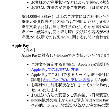
お客様のご利用状況などによって後払い決済
お支払い方法の変更をご案内後、7日間変更
※54,000円（税込）以上のご注文にはご利用いた
※楽天会員以外のお客様にはご利用いただけませ
※注文者またはお届け先住所のどちらかが国外の
※メール便等のお受け取り時に受領印や署名が不
※後払い決済でのお支払いに関するお問い合わせ
Apple Pay
【備考】
Apple Payに対応したiPhoneでお支払いいただけま
ご注文を確定する直前に、Apple Payの認
Apple Payでのお支払い方法
Apple Payでご利用できるカードは発行会
詳細は
Apple Payでのお支払い方法
よりApp
お客様のご利用状況などによってApple 
セルいたします。
お支払い方法の変更をご案内後、7日間変更
iPhone以外の端末からのご購入時はApple
その他、ショップの設定状況やご注文時の選択