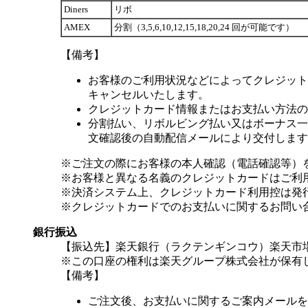
Diners
リボ
AMEX
分割（3,5,6,10,12,15,18,20,24 回が可能です）
【備考】
お客様のご利用状況などによってクレジット
キャンセルいたします。
クレジットカード情報またはお支払い方法の
分割払い、リボルビング払い又はボーナス一括
文確認後の自動配信メールにより交付します
※ご注文の際にお客様の本人確認（電話確認等）
※お客様と異なる名義のクレジットカードはご利
※決済システム上、クレジットカード利用控は発
※クレジットカードでのお支払いに関するお問い
銀行振込
【振込先】楽天銀行（ラクテンギンコウ）楽天市場支
※この口座の権利は楽天グループ株式会社が保有
【備考】
ご注文後、お支払いに関するご案内メールを