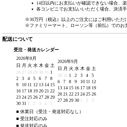
14日以内にお支払いが確認できない場合、
各コンビニでお支払いいただく場合、決済手
※30万円（税込）以上のご注文にはご利用いただ
※ファミリーマート、ローソン等（前払）でのお
配送について
受注・発送カレンダー
2026年8月
2026年9月
日
月
火
水
木
金
土
日
月
火
水
木
金
土
26
27
28
29
30
31
1
30
31
1
2
3
4
5
2
3
4
5
6
7
8
6
7
8
9
10
11
12
9
10
11
12
13
14
15
13
14
15
16
17
18
19
16
17
18
19
20
21
22
20
21
22
23
24
25
26
23
24
25
26
27
28
29
27
28
29
30
1
2
3
30
31
1
2
3
4
5
■
休業日（受注・発送対応なし）
■
受注対応のみ
■
発送対応のみ