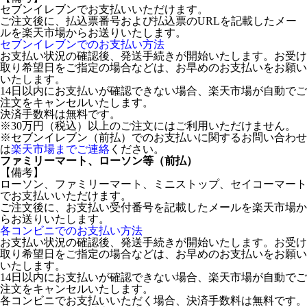
セブンイレブンでお支払いいただけます。
ご注文後に、払込票番号および払込票のURLを記載したメー
ルを楽天市場からお送りいたします。
セブンイレブンでのお支払い方法
お支払い状況の確認後、発送手続きが開始いたします。お受け
取り希望日をご指定の場合などは、お早めのお支払いをお願い
いたします。
14日以内にお支払いが確認できない場合、楽天市場が自動でご
注文をキャンセルいたします。
決済手数料は無料です。
※30万円（税込）以上のご注文にはご利用いただけません。
※セブンイレブン（前払）でのお支払いに関するお問い合わせ
は
楽天市場までご連絡
ください。
ファミリーマート、ローソン等（前払）
【備考】
ローソン、ファミリーマート、ミニストップ、セイコーマート
でお支払いいただけます。
ご注文後に、お支払い受付番号を記載したメールを楽天市場か
らお送りいたします。
各コンビニでのお支払い方法
お支払い状況の確認後、発送手続きが開始いたします。お受け
取り希望日をご指定の場合などは、お早めのお支払いをお願い
いたします。
14日以内にお支払いが確認できない場合、楽天市場が自動でご
注文をキャンセルいたします。
各コンビニでお支払いいただく場合、決済手数料は無料です。