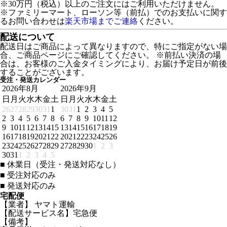
※30万円（税込）以上のご注文にはご利用いただけません。
※ファミリーマート、ローソン等（前払）でのお支払いに関す
るお問い合わせは
楽天市場までご連絡
ください。
配送について
配送日はご商品によって異なりますので、特にご指定がない場
合、ご商品ページにご確認してください。 ※前払い決済の場
合は、お客様のご入金タイミングにより、お届け予定日が前後
することがございます。
受注・発送カレンダー
2026年8月
2026年9月
日
月
火
水
木
金
土
日
月
火
水
木
金
土
26
27
28
29
30
31
1
30
31
1
2
3
4
5
2
3
4
5
6
7
8
6
7
8
9
10
11
12
9
10
11
12
13
14
15
13
14
15
16
17
18
19
16
17
18
19
20
21
22
20
21
22
23
24
25
26
23
24
25
26
27
28
29
27
28
29
30
1
2
3
30
31
1
2
3
4
5
■
休業日（受注・発送対応なし）
■
受注対応のみ
■
発送対応のみ
宅配便
【業者】 ヤマト運輸
【配送サービス名】宅急便
【備考】