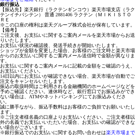
銀行振込
【振込先】楽天銀行（ラクテンギンコウ）楽天市場支店（ラク
テンイチバシテン） 普通 2881406 ラクテン（ＭＩＫＩＳＴＯ
ＲＥ
※この口座の権利は楽天グループ株式会社が保有しています。
【備考】
ご注文後、お支払いに関するご案内メールを楽天市場からお送
りいたします。
お支払い状況の確認後、発送手続きが開始いたします。
ショップが金額を変更した場合、お客様のご注文時と楽天市場
からのお支払いに関するご案内メール送信時で金額が異なりま
す。
お支払いに関するご案内メールに記載の金額をご確認のうえ、
お支払いください。
14日以内にお支払いが確認できない場合、楽天市場が自動でご
注文をキャンセルいたします。
振込の取扱時間はご利用される金融機関のホームページなどを
予めご確認ください。連休時など、銀行窓口でお振込みができ
ない場合は、ATMやネットバンキングにてお振込みくださ
い。
誠に勝手ながら、振込手数料はお客様のご負担でお願いいたし
ます。
※ご注文者様名義の口座よりお支払いください。ご注文者様以
外の名義でお支払いいただいた場合、お支払いの確認ができな
い場合がございます。
※銀行振込でのお支払いに関するお問い合わせは
楽天市場まで