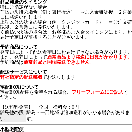
商品発送のタイミング
特にご指定がない場合、
前払い決済の場合（例：銀行振込） ⇒ご入金確認後、２営業
日に発送いたします。
上記以外の決済の場合（例：クレジットカード） ⇒ご注文確
認後、２営業日に発送いたします。
※前払い決済の場合は、お客様のご入金タイミングにより、お
届け予定日が前後することがございます。
予約商品について
発売日によって配送希望日にお届けできない場合があります。
また、発売日によって
通常商品より発送に日数がかかります。
予約商品は
通常商品と同梱発送できません。
配送サービスについて
弊社指定の配送業者
でお送りします。
宅配BOXについて
宅配BOX配達を希望される場合、
フリーフォームにご記入
く
ださい。
【送料料金表】
全国一律料金：0円
離島他の扱
離島・一部地域は追加送料がかかる場合がありま
い
す。
小型宅配便