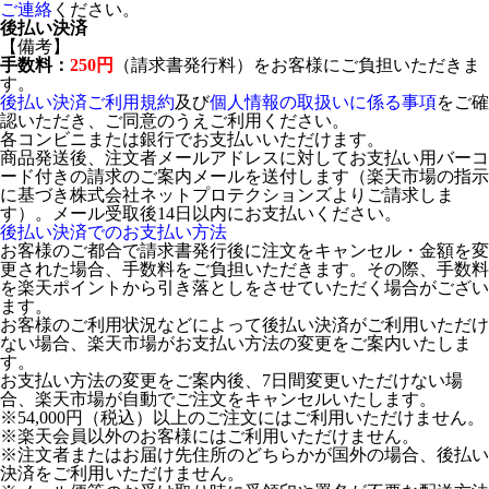
ご連絡
ください。
後払い決済
【備考】
手数料：
250円
（請求書発行料）をお客様にご負担いただきま
す。
後払い決済ご利用規約
及び
個人情報の取扱いに係る事項
をご確
認いただき、ご同意のうえご利用ください。
各コンビニまたは銀行でお支払いいただけます。
商品発送後、注文者メールアドレスに対してお支払い用バーコ
ード付きの請求のご案内メールを送付します（楽天市場の指示
に基づき株式会社ネットプロテクションズよりご請求しま
す）。メール受取後14日以内にお支払いください。
後払い決済でのお支払い方法
お客様のご都合で請求書発行後に注文をキャンセル・金額を変
更された場合、手数料をご負担いただきます。その際、手数料
を楽天ポイントから引き落としをさせていただく場合がござい
ます。
お客様のご利用状況などによって後払い決済がご利用いただけ
ない場合、楽天市場がお支払い方法の変更をご案内いたしま
す。
お支払い方法の変更をご案内後、7日間変更いただけない場
合、楽天市場が自動でご注文をキャンセルいたします。
※54,000円（税込）以上のご注文にはご利用いただけません。
※楽天会員以外のお客様にはご利用いただけません。
※注文者またはお届け先住所のどちらかが国外の場合、後払い
決済をご利用いただけません。