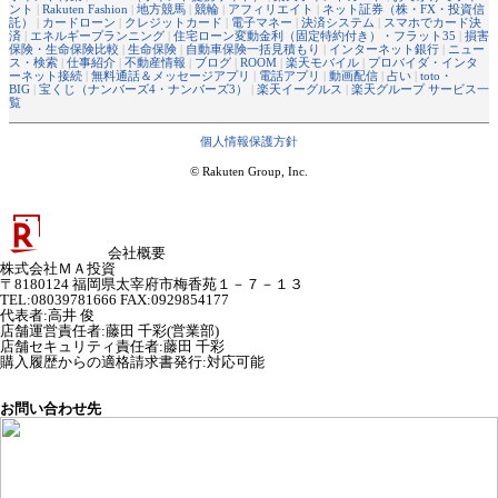
ント
|
Rakuten Fashion
|
地方競馬
|
競輪
|
アフィリエイト
|
ネット証券（株・FX・投資信
託）
|
カードローン
|
クレジットカード
|
電子マネー
|
決済システム
|
スマホでカード決
済
|
エネルギープランニング
|
住宅ローン変動金利（固定特約付き）・フラット35
|
損害
保険・生命保険比較
|
生命保険
|
自動車保険一括見積もり
|
インターネット銀行
|
ニュー
ス・検索
|
仕事紹介
|
不動産情報
|
ブログ
|
ROOM
|
楽天モバイル
|
プロバイダ・インタ
ーネット接続
|
無料通話＆メッセージアプリ
|
電話アプリ
|
動画配信
|
占い
|
toto・
BIG
|
宝くじ（ナンバーズ4・ナンバーズ3）
|
楽天イーグルス
|
楽天グループ サービス一
覧
個人情報保護方針
© Rakuten Group, Inc.
会社概要
株式会社ＭＡ投資
〒8180124 福岡県太宰府市梅香苑１－７－１３
TEL:08039781666 FAX:0929854177
代表者
:
高井 俊
店舗運営責任者
:
藤田 千彩(営業部)
店舗セキュリティ責任者
:
藤田 千彩
購入履歴からの適格請求書発行:対応可能
お問い合わせ先