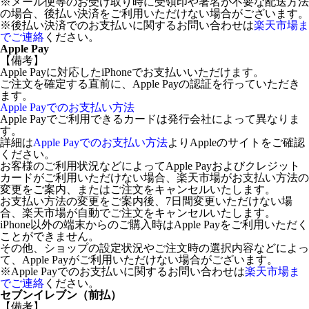
※メール便等のお受け取り時に受領印や署名が不要な配送方法
の場合、後払い決済をご利用いただけない場合がございます。
※後払い決済でのお支払いに関するお問い合わせは
楽天市場ま
でご連絡
ください。
Apple Pay
【備考】
Apple Payに対応したiPhoneでお支払いいただけます。
ご注文を確定する直前に、Apple Payの認証を行っていただき
ます。
Apple Payでのお支払い方法
Apple Payでご利用できるカードは発行会社によって異なりま
す。
詳細は
Apple Payでのお支払い方法
よりAppleのサイトをご確認
ください。
お客様のご利用状況などによってApple Payおよびクレジット
カードがご利用いただけない場合、楽天市場がお支払い方法の
変更をご案内、またはご注文をキャンセルいたします。
お支払い方法の変更をご案内後、7日間変更いただけない場
合、楽天市場が自動でご注文をキャンセルいたします。
iPhone以外の端末からのご購入時はApple Payをご利用いただく
ことができません。
その他、ショップの設定状況やご注文時の選択内容などによっ
て、Apple Payがご利用いただけない場合がございます。
※Apple Payでのお支払いに関するお問い合わせは
楽天市場ま
でご連絡
ください。
セブンイレブン（前払）
【備考】