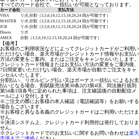
すべてのカード会社で、一括払いが可能となっております。
カード会社
支払方法
VISA
リボ,分割（3,5,6,10,12,15,18,20,24 回が可能です）
MASTER
リボ,分割（3,5,6,10,12,15,18,20,24 回が可能です）
JCB
リボ,分割（3,5,6,10,12,15,18,20,24 回が可能です）
Diners
リボ
AMEX
分割（3,5,6,10,12,15,18,20,24 回が可能です）
【備考】
お客様のご利用状況などによってクレジットカードがご利用い
ただけない場合、楽天市場がクレジットカード情報やお支払い
方法の変更をご案内、またはご注文をキャンセルいたします。
クレジットカード情報またはお支払い方法の変更をご案内後、
7日間変更いただけない場合、楽天市場が自動でご注文をキャ
ンセルいたします。
分割払い、リボルビング払い又はボーナス一括払いによるお支
払いとなる場合、割賦販売法第30条2の3第4項、同法施行規則
第54条1項各号に定められた事項は、注文確認後の自動配信メ
ールにより交付します。
※ご注文の際にお客様の本人確認（電話確認等）をお願いする
場合もございます。
※お客様と異なる名義のクレジットカードはご利用いただけま
せん。
※決済システム上、クレジットカード利用控は発行しておりま
せん。
※クレジットカードでのお支払いに関するお問い合わせは
楽天
市場までご連絡
ください。