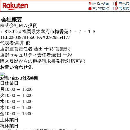
会社概要
株式会社ＭＡ投資
〒8180124 福岡県太宰府市梅香苑１－７－１３
TEL:08039781666 FAX:0929854177
代表者:高井 俊
店舗運営責任者:藤田 千彩(営業部)
店舗セキュリティ責任者:藤田 千彩
購入履歴からの適格請求書発行:対応可能
お問い合わせ先
お問い合わせ対応時間
日
休業日
月
10:00 ～ 15:00
火
10:00 ～ 15:00
水
10:00 ～ 15:00
木
10:00 ～ 15:00
金
10:00 ～ 15:00
土
休業日
祝
休業日