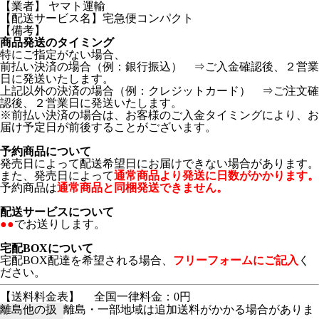
【業者】 ヤマト運輸
【配送サービス名】宅急便コンパクト
【備考】
商品発送のタイミング
特にご指定がない場合、
前払い決済の場合（例：銀行振込） ⇒ご入金確認後、２営業
日に発送いたします。
上記以外の決済の場合（例：クレジットカード） ⇒ご注文確
認後、２営業日に発送いたします。
※前払い決済の場合は、お客様のご入金タイミングにより、お
届け予定日が前後することがございます。
予約商品について
発売日によって配送希望日にお届けできない場合があります。
また、発売日によって
通常商品より発送に日数がかかります。
予約商品は
通常商品と同梱発送できません。
配送サービスについて
●●
でお送りします。
宅配BOXについて
宅配BOX配達を希望される場合、
フリーフォームにご記入
く
ださい。
【送料料金表】
全国一律料金：0円
離島他の扱
離島・一部地域は追加送料がかかる場合がありま