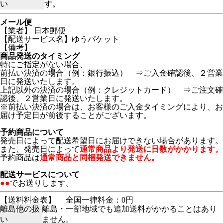
い
す。
メール便
【業者】 日本郵便
【配送サービス名】ゆうパケット
【備考】
商品発送のタイミング
特にご指定がない場合、
前払い決済の場合（例：銀行振込） ⇒ご入金確認後、２営業
日に発送いたします。
上記以外の決済の場合（例：クレジットカード） ⇒ご注文確
認後、２営業日に発送いたします。
※前払い決済の場合は、お客様のご入金タイミングにより、お
届け予定日が前後することがございます。
予約商品について
発売日によって配送希望日にお届けできない場合があります。
また、発売日によって
通常商品より発送に日数がかかります。
予約商品は
通常商品と同梱発送できません。
配送サービスについて
●●
でお送りします。
【送料料金表】
全国一律料金：0円
離島他の扱
離島・一部地域でも追加送料がかかることはあり
い
ません。