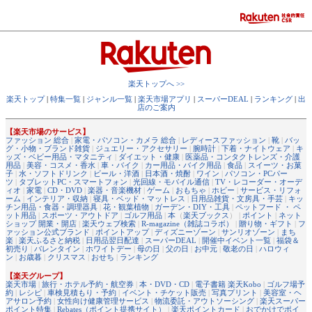
楽天トップへ >>
楽天トップ
|
特集一覧
|
ジャンル一覧
|
楽天市場アプリ
|
スーパーDEAL
|
ランキング
|
出
店のご案内
【楽天市場のサービス】
ファッション 総合
|
家電・パソコン・カメラ 総合
|
レディースファッション
|
靴
|
バッ
グ・小物・ブランド雑貨
|
ジュエリー・アクセサリー
|
腕時計
|
下着・ナイトウェア
|
キ
ッズ・ベビー用品・マタニティ
|
ダイエット・健康
|
医薬品・コンタクトレンズ・介護
用品
|
美容・コスメ・香水
|
車・バイク
|
カー用品・バイク用品
|
食品
|
スイーツ・お菓
子
|
水・ソフトドリンク
|
ビール・洋酒
|
日本酒・焼酎
|
ワイン
|
パソコン・PCパー
ツ
|
タブレットPC・スマートフォン
|
光回線・モバイル通信
|
TV・レコーダー・オーデ
ィオ
|
家電
|
CD・DVD
|
楽器・音楽機材
|
ゲーム
|
おもちゃ
|
ホビー
|
サービス・リフォ
ーム
|
インテリア・収納
|
寝具・ベッド・マットレス
|
日用品雑貨・文房具・手芸
|
キッ
チン用品・食器・調理器具
|
花・観葉植物
|
ガーデン・DIY・工具
|
ペットフード ・ ペ
ット用品
|
スポーツ・アウトドア
|
ゴルフ用品
|
本
（
楽天ブックス
） |
ポイント
|
ネット
ショップ 開業・開店
|
楽天ウェブ検索
|
R-magazine（雑誌コラボ）
|
贈り物・ギフト
|
フ
ァッション公式ブランド
|
ポイントアップ
|
ディズニーゾーン
|
サンリオゾーン
|
まち
楽
|
楽天ふるさと納税
|
日用品翌日配達
|
スーパーDEAL
|
開催中イベント一覧
|
福袋＆
初売り
|
バレンタイン
|
ホワイトデー
|
母の日
|
父の日
|
お中元
|
敬老の日
|
ハロウィ
ン
|
お歳暮
|
クリスマス
|
おせち
|
ランキング
【楽天グループ】
楽天市場
|
旅行・ホテル予約・航空券
|
本・DVD・CD
|
電子書籍 楽天Kobo
|
ゴルフ場予
約
|
レシピ
|
車検見積もり・予約
|
イベント・チケット販売
|
写真プリント
|
美容室・ヘ
アサロン予約
|
女性向け健康管理サービス
|
物流委託・アウトソーシング
|
楽天スーパー
ポイント特集
|
Rebates（ポイント提携サイト）
|
楽天ポイントカード
|
おでかけでポイ