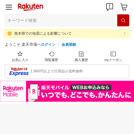
熊本県での地震による影響について
ようこそ 楽天市場へ
ログイン
会員登録
お気に入り
閲覧履歴
購入履歴
myクーポン
1,980円以上で日用品が送料無料