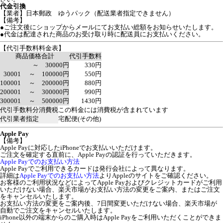
代金引換
【業者】日本郵政 ゆうパック（配送業者指定できません）
【備考】
●ご注文後にショップからメールにてお支払い総額をお知らせいたします。
●代金は配達された商品のお受け取り時に配送員にお支払いください。
【代引手数料料金表】
商品価格合計
代引手数料
～ 30000円
330円
30001 ～ 100000円
550円
100001 ～ 200000円
880円
200001 ～ 300000円
990円
300001 ～ 500000円
1430円
代引手数料分消費税
この料金には消費税が含まれています
代引業者指定
宅配便(その他)
Apple Pay
【備考】
Apple Payに対応したiPhoneでお支払いいただけます。
ご注文を確定する直前に、Apple Payの認証を行っていただきます。
Apple Payでのお支払い方法
Apple Payでご利用できるカードは発行会社によって異なります。
詳細は
Apple Payでのお支払い方法
よりAppleのサイトをご確認ください。
お客様のご利用状況などによってApple Payおよびクレジットカードがご利用
いただけない場合、楽天市場がお支払い方法の変更をご案内、またはご注文
をキャンセルいたします。
お支払い方法の変更をご案内後、7日間変更いただけない場合、楽天市場が
自動でご注文をキャンセルいたします。
iPhone以外の端末からのご購入時はApple Payをご利用いただくことができま