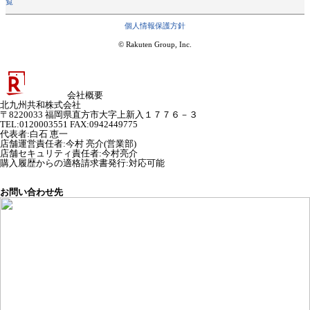
覧
個人情報保護方針
© Rakuten Group, Inc.
会社概要
北九州共和株式会社
〒8220033 福岡県直方市大字上新入１７７６－３
TEL:0120003551 FAX:0942449775
代表者
:
白石 恵一
店舗運営責任者
:
今村 亮介(営業部)
店舗セキュリティ責任者
:
今村亮介
購入履歴からの適格請求書発行:対応可能
お問い合わせ先