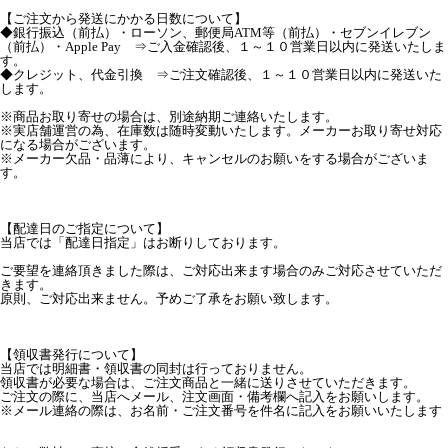
【ご注文から発送にかかる日数について】
◆銀行振込（前払）・ローソン、郵便局ATM等（前払）・セブンイレブン
（前払）・Apple Pay ⇒ご入金確認後、１～１０営業日以内に発送いたしま
す。
◆クレジット、代金引換 ⇒ご注文確認後、１～１０営業日以内に発送いた
します。
※商品お取り寄せの場合は、別途納期ご連絡いたします。
※実店舗運営の為、在庫数は随時変動いたします。メーカーお取り寄せ対応
になる場合がございます。
※メーカー欠品・品薄により、キャンセルのお願いをする場合がございま
す。
【配達日のご指定について】
当店では「配達日指定」はお断りしております。
ご要望を連絡頂きました際は、ご対応出来ます場合のみご対応させていただ
きます。
原則、ご対応出来ません。予めご了承をお願い致します。
【領収書発行について】
当店では明細書・領収書の同封は行っておりません。
領収書が必要な場合は、ご注文商品と一緒に送りさせていただきます。
ご注文の際に、当店へメール、注文画面・備考欄へ記入をお願いします。
※メール連絡の際は、お名前・ご注文番号を件名に記入をお願いいたします