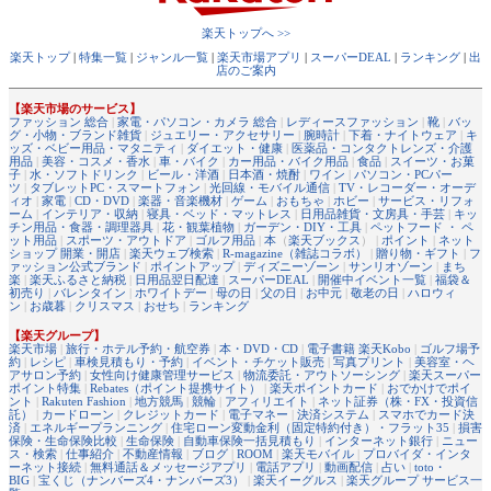
楽天トップへ >>
楽天トップ
|
特集一覧
|
ジャンル一覧
|
楽天市場アプリ
|
スーパーDEAL
|
ランキング
|
出
店のご案内
【楽天市場のサービス】
ファッション 総合
|
家電・パソコン・カメラ 総合
|
レディースファッション
|
靴
|
バッ
グ・小物・ブランド雑貨
|
ジュエリー・アクセサリー
|
腕時計
|
下着・ナイトウェア
|
キ
ッズ・ベビー用品・マタニティ
|
ダイエット・健康
|
医薬品・コンタクトレンズ・介護
用品
|
美容・コスメ・香水
|
車・バイク
|
カー用品・バイク用品
|
食品
|
スイーツ・お菓
子
|
水・ソフトドリンク
|
ビール・洋酒
|
日本酒・焼酎
|
ワイン
|
パソコン・PCパー
ツ
|
タブレットPC・スマートフォン
|
光回線・モバイル通信
|
TV・レコーダー・オーデ
ィオ
|
家電
|
CD・DVD
|
楽器・音楽機材
|
ゲーム
|
おもちゃ
|
ホビー
|
サービス・リフォ
ーム
|
インテリア・収納
|
寝具・ベッド・マットレス
|
日用品雑貨・文房具・手芸
|
キッ
チン用品・食器・調理器具
|
花・観葉植物
|
ガーデン・DIY・工具
|
ペットフード ・ ペ
ット用品
|
スポーツ・アウトドア
|
ゴルフ用品
|
本
（
楽天ブックス
） |
ポイント
|
ネット
ショップ 開業・開店
|
楽天ウェブ検索
|
R-magazine（雑誌コラボ）
|
贈り物・ギフト
|
フ
ァッション公式ブランド
|
ポイントアップ
|
ディズニーゾーン
|
サンリオゾーン
|
まち
楽
|
楽天ふるさと納税
|
日用品翌日配達
|
スーパーDEAL
|
開催中イベント一覧
|
福袋＆
初売り
|
バレンタイン
|
ホワイトデー
|
母の日
|
父の日
|
お中元
|
敬老の日
|
ハロウィ
ン
|
お歳暮
|
クリスマス
|
おせち
|
ランキング
【楽天グループ】
楽天市場
|
旅行・ホテル予約・航空券
|
本・DVD・CD
|
電子書籍 楽天Kobo
|
ゴルフ場予
約
|
レシピ
|
車検見積もり・予約
|
イベント・チケット販売
|
写真プリント
|
美容室・ヘ
アサロン予約
|
女性向け健康管理サービス
|
物流委託・アウトソーシング
|
楽天スーパー
ポイント特集
|
Rebates（ポイント提携サイト）
|
楽天ポイントカード
|
おでかけでポイ
ント
|
Rakuten Fashion
|
地方競馬
|
競輪
|
アフィリエイト
|
ネット証券（株・FX・投資信
託）
|
カードローン
|
クレジットカード
|
電子マネー
|
決済システム
|
スマホでカード決
済
|
エネルギープランニング
|
住宅ローン変動金利（固定特約付き）・フラット35
|
損害
保険・生命保険比較
|
生命保険
|
自動車保険一括見積もり
|
インターネット銀行
|
ニュー
ス・検索
|
仕事紹介
|
不動産情報
|
ブログ
|
ROOM
|
楽天モバイル
|
プロバイダ・インタ
ーネット接続
|
無料通話＆メッセージアプリ
|
電話アプリ
|
動画配信
|
占い
|
toto・
BIG
|
宝くじ（ナンバーズ4・ナンバーズ3）
|
楽天イーグルス
|
楽天グループ サービス一