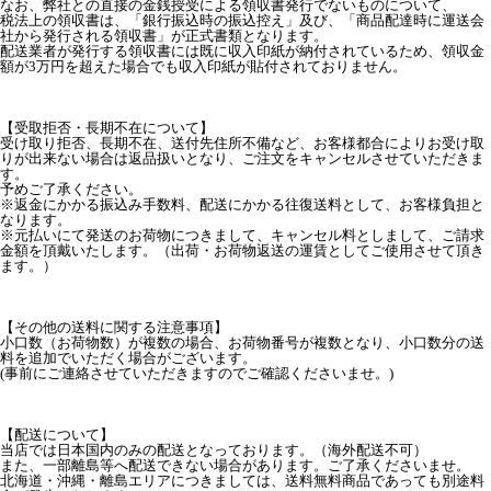
なお、弊社との直接の金銭授受による領収書発行でないものについて、
税法上の領収書は、「銀行振込時の振込控え」及び、「商品配達時に運送会
社から発行される領収書」が正式書類となります。
配送業者が発行する領収書には既に収入印紙が納付されているため、領収金
額が3万円を超えた場合でも収入印紙が貼付されておりません。
【受取拒否・長期不在について】
受け取り拒否、長期不在、送付先住所不備など、お客様都合によりお受け取
りが出来ない場合は返品扱いとなり、ご注文をキャンセルさせていただきま
す。
予めご了承ください。
※返金にかかる振込み手数料、配送にかかる往復送料として、お客様負担と
なります。
※元払いにて発送のお荷物につきまして、キャンセル料としまして、ご請求
金額を頂戴いたします。（出荷・お荷物返送の運賃としてご使用させて頂き
ます。）
【その他の送料に関する注意事項】
小口数（お荷物数）が複数の場合、お荷物番号が複数となり、小口数分の送
料を追加でいただく場合がございます。
(事前にご連絡させていただきますのでご確認くださいませ。)
【配送について】
当店では日本国内のみの配送となっております。（海外配送不可）
また、一部離島等へ配送できない場合があります。ご了承くださいませ。
北海道・沖縄・離島エリアにつきましては、送料無料商品であっても別途料