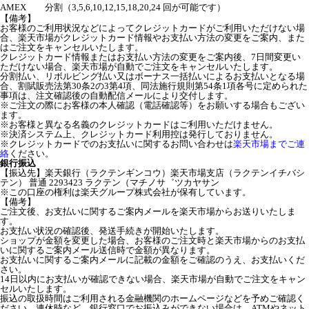
AMEX
分割（3,5,6,10,12,15,18,20,24 回が可能です）
【備考】
お客様のご利用状況などによってクレジットカードがご利用いただけない場
合、楽天市場がクレジットカード情報やお支払い方法の変更をご案内、また
はご注文をキャンセルいたします。
クレジットカード情報またはお支払い方法の変更をご案内後、7日間変更い
ただけない場合、楽天市場が自動でご注文をキャンセルいたします。
分割払い、リボルビング払い又はボーナス一括払いによるお支払いとなる場
合、割賦販売法第30条2の3第4項、同法施行規則第54条1項各号に定められた
事項は、注文確認後の自動配信メールにより交付します。
※ご注文の際にお客様の本人確認（電話確認等）をお願いする場合もござい
ます。
※お客様と異なる名義のクレジットカードはご利用いただけません。
※決済システム上、クレジットカード利用控は発行しておりません。
※クレジットカードでのお支払いに関するお問い合わせは
楽天市場までご連
絡
ください。
銀行振込
【振込先】楽天銀行（ラクテンギンコウ）楽天市場支店（ラクテンイチバシ
テン） 普通 2293423 ラクテン（マチノサ゛ツカヤサン
※この口座の権利は楽天グループ株式会社が保有しています。
【備考】
ご注文後、お支払いに関するご案内メールを楽天市場からお送りいたしま
す。
お支払い状況の確認後、発送手続きが開始いたします。
ショップが金額を変更した場合、お客様のご注文時と楽天市場からのお支払
いに関するご案内メール送信時で金額が異なります。
お支払いに関するご案内メールに記載の金額をご確認のうえ、お支払いくだ
さい。
14日以内にお支払いが確認できない場合、楽天市場が自動でご注文をキャン
セルいたします。
振込の取扱時間はご利用される金融機関のホームページなどを予めご確認く
ださい。連休時など、銀行窓口でお振込みができない場合は、ATMやネット