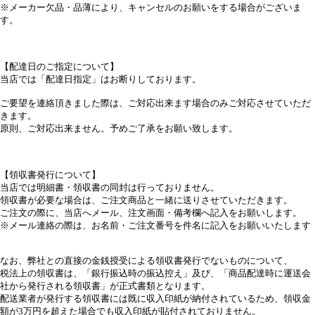
※メーカー欠品・品薄により、キャンセルのお願いをする場合がございま
す。
【配達日のご指定について】
当店では「配達日指定」はお断りしております。
ご要望を連絡頂きました際は、ご対応出来ます場合のみご対応させていただ
きます。
原則、ご対応出来ません。予めご了承をお願い致します。
【領収書発行について】
当店では明細書・領収書の同封は行っておりません。
領収書が必要な場合は、ご注文商品と一緒に送りさせていただきます。
ご注文の際に、当店へメール、注文画面・備考欄へ記入をお願いします。
※メール連絡の際は、お名前・ご注文番号を件名に記入をお願いいたします
なお、弊社との直接の金銭授受による領収書発行でないものについて、
税法上の領収書は、「銀行振込時の振込控え」及び、「商品配達時に運送会
社から発行される領収書」が正式書類となります。
配送業者が発行する領収書には既に収入印紙が納付されているため、領収金
額が3万円を超えた場合でも収入印紙が貼付されておりません。