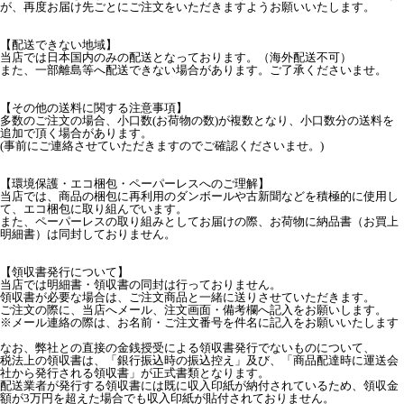
が、再度お届け先ごとにご注文をいただきますようお願いいたします。
【配送できない地域】
当店では日本国内のみの配送となっております。（海外配送不可）
また、一部離島等へ配送できない場合があります。ご了承くださいませ。
【その他の送料に関する注意事項】
多数のご注文の場合、小口数(お荷物の数)が複数となり、小口数分の送料を
追加で頂く場合があります。
(事前にご連絡させていただきますのでご確認くださいませ。)
【環境保護・エコ梱包・ペーパーレスへのご理解】
当店では、商品の梱包に再利用のダンボールや古新聞などを積極的に使用し
て、エコ梱包に取り組んでいます。
また、ペーパーレスの取り組みとしてお届けの際、お荷物に納品書（お買上
明細書）は同封しておりません。
【領収書発行について】
当店では明細書・領収書の同封は行っておりません。
領収書が必要な場合は、ご注文商品と一緒に送りさせていただきます。
ご注文の際に、当店へメール、注文画面・備考欄へ記入をお願いします。
※メール連絡の際は、お名前・ご注文番号を件名に記入をお願いいたします
なお、弊社との直接の金銭授受による領収書発行でないものについて、
税法上の領収書は、「銀行振込時の振込控え」及び、「商品配達時に運送会
社から発行される領収書」が正式書類となります。
配送業者が発行する領収書には既に収入印紙が納付されているため、領収金
額が3万円を超えた場合でも収入印紙が貼付されておりません。