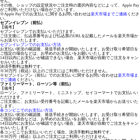
せん。
その他、ショップの設定状況やご注文時の選択内容などによって、Apple Pay
がご利用いただけない場合がございます。
※Apple Payでのお支払いに関するお問い合わせは
楽天市場までご連絡
くださ
い。
セブンイレブン（前払）
【備考】
セブンイレブンでお支払いいただけます。
ご注文後に、払込票番号および払込票のURLを記載したメールを楽天市場か
らお送りいたします。
セブンイレブンでのお支払い方法
お支払い状況の確認後、発送手続きが開始いたします。お受け取り希望日を
ご指定の場合などは、お早めのお支払いをお願いいたします。
14日以内にお支払いが確認できない場合、楽天市場が自動でご注文をキャン
セルいたします。
決済手数料は無料です。
※30万円（税込）以上のご注文にはご利用いただけません。
※セブンイレブン（前払）でのお支払いに関するお問い合わせは
楽天市場ま
でご連絡
ください。
ファミリーマート、ローソン等（前払）
【備考】
ローソン、ファミリーマート、ミニストップ、セイコーマートでお支払いい
ただけます。
ご注文後に、お支払い受付番号を記載したメールを楽天市場からお送りいた
します。
各コンビニでのお支払い方法
お支払い状況の確認後、発送手続きが開始いたします。お受け取り希望日を
ご指定の場合などは、お早めのお支払いをお願いいたします。
14日以内にお支払いが確認できない場合、楽天市場が自動でご注文をキャン
セルいたします。
各コンビニでお支払いいただく場合、決済手数料は無料です。
※30万円（税込）以上のご注文にはご利用いただけません。