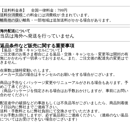
【送料料金表】
全国一律料金：799円
送料分消費税
この料金には消費税が 含まれています。
離島他の扱い
離島・一部地域は追加送料がかかる場合があります。
海外配送について
当店は海外へ発送を行っていません
返品条件など販売に関する重要事項
【返品・交換・キャンセルについて】
ご注文後のお客さま都合による返品・交換・キャンセル・変更等は開封の有
無にかかわらず一切承っておりません。また、ご注文後の配達先の変更はで
きません。
在庫数は随時変動いたします。
メーカー欠品の場合はキャンセルのお願いをする場合がございます。
商品は予告なくパッケージ変更やリニューアルがされる場合もあります。予
めご了承ください。
（商品パッケージを指定される場合はお手数おかけしますが、事前にお問い
合わせください）
配送途中の破損などの事故もしくは不良品等がございましたら、商品到着後
７日以内に弊社までご連絡下さい。
送料・手数料ともに弊社負担にて交換させていただきます。
※お手数お掛けしますが、必ず返品前にご連絡ください。（連絡のない返品
についてはお受けできない場合がございます）