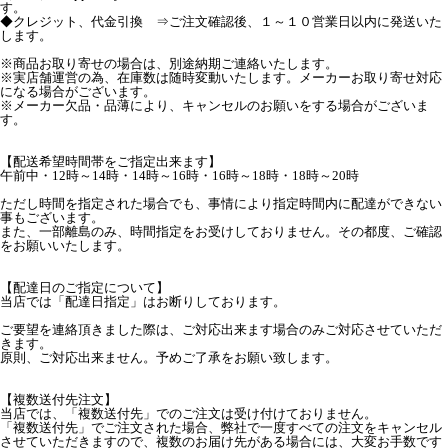
す。
◆クレジット、代金引換 ⇒ご注文確認後、１～１０営業日以内に発送いた
します。
※商品お取り寄せの場合は、別途納期ご連絡いたします。
※実店舗運営の為、在庫数は随時変動いたします。メーカーお取り寄せ対応
になる場合がございます。
※メーカー欠品・品薄により、キャンセルのお願いをする場合がございま
す。
【配送希望時間帯をご指定出来ます】
午前中・12時～14時・14時～16時・16時～18時・18時～20時
ただし時間を指定された場合でも、事情により指定時間内に配達ができない
事もございます。
また、一部離島のみ、時間指定をお受けしておりません。その都度、ご確認
をお願いいたします。
【配達日のご指定について】
当店では「配達日指定」はお断りしております。
ご要望を連絡頂きました際は、ご対応出来ます場合のみご対応させていただ
きます。
原則、ご対応出来ません。予めご了承をお願い致します。
【複数送付先注文】
当店では、「複数送付先」でのご注文は受け付けておりません。
「複数送付先」でご注文された場合、弊社で一度すべての注文をキャンセル
させていただきますので、複数のお届け先がある場合には、大変お手数です