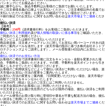
バンキングにてお振込みください。
誠に勝手ながら、振込手数料はお客様のご負担でお願いいたします。
※ご注文者様名義の口座よりお支払いください。ご注文者様以外の名義でお
支払いいただいた場合、お支払いの確認ができない場合がございます。
※銀行振込でのお支払いに関するお問い合わせは
楽天市場までご連絡
くださ
い。
後払い決済
【備考】
手数料：
250円
（請求書発行料）をお客様にご負担いただきます。
後払い決済ご利用規約
及び
個人情報の取扱いに係る事項
をご確認いただき、
ご同意のうえご利用ください。
各コンビニまたは銀行でお支払いいただけます。
商品発送後、注文者メールアドレスに対してお支払い用バーコード付きの請
求のご案内メールを送付します（楽天市場の指示に基づき株式会社ネットプ
ロテクションズよりご請求します）。メール受取後14日以内にお支払いくだ
さい。
後払い決済でのお支払い方法
お客様のご都合で請求書発行後に注文をキャンセル・金額を変更された場
合、手数料をご負担いただきます。その際、手数料を楽天ポイントから引き
落としをさせていただく場合がございます。
お客様のご利用状況などによって後払い決済がご利用いただけない場合、楽
天市場がお支払い方法の変更をご案内いたします。
お支払い方法の変更をご案内後、7日間変更いただけない場合、楽天市場が
自動でご注文をキャンセルいたします。
※54,000円（税込）以上のご注文にはご利用いただけません。
※楽天会員以外のお客様にはご利用いただけません。
※注文者またはお届け先住所のどちらかが国外の場合、後払い決済をご利用
いただけません。
※メール便等のお受け取り時に受領印や署名が不要な配送方法の場合、後払
い決済をご利用いただけない場合がございます。
※後払い決済でのお支払いに関するお問い合わせは
楽天市場までご連絡
くだ
さい。