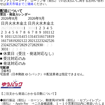
※ファミリーマート、ローソン等（前払）でのお支払いに関するお問い合わ
せは
楽天市場までご連絡
ください。
配送について
受注・発送カレンダー
2026年8月
2026年9月
日
月
火
水
木
金
土
日
月
火
水
木
金
土
26
27
28
29
30
31
1
30
31
1
2
3
4
5
2
3
4
5
6
7
8
6
7
8
9
10
11
12
9
10
11
12
13
14
15
13
14
15
16
17
18
19
16
17
18
19
20
21
22
20
21
22
23
24
25
26
23
24
25
26
27
28
29
27
28
29
30
1
2
3
30
31
1
2
3
4
5
■
休業日（受注・発送対応なし）
■
受注対応のみ
■
発送対応のみ
宅配便
【備考】
宅急便（日本郵政 ゆうパック）※配送業者は指定できません。
【ご注文から発送にかかる日数について】
◆銀行振込（前払）・ローソン、郵便局ATM等（前払）・セブンイレブン
（前払）・Apple Pay ⇒ご入金確認後、１～１０営業日以内に発送いたしま