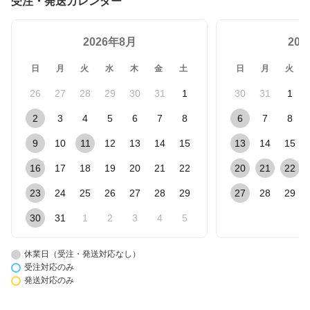
受注・発送カレンダー
2026年8月
20
日
月
火
水
木
金
土
日
月
火
26
27
28
29
30
31
1
30
31
1
2
3
4
5
6
7
8
6
7
8
9
10
11
12
13
14
15
13
14
15
16
17
18
19
20
21
22
20
21
22
23
24
25
26
27
28
29
27
28
29
30
31
1
2
3
4
5
休業日（受注・発送対応なし）
受注対応のみ
発送対応のみ