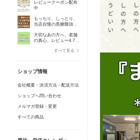
レビュークーポン配布
中
もっちり、しっとり。
当店自慢の黒糖饅頭
と、老舗の和菓子を詰
大切なあの方へ、老舗
め合わせました。
の真心。レビュー4.7超
の高評価を誇る『茶呑
すべて見る
み夫婦もなか』
ショップ情報
会社概要・決済方法・配送方法
ショップへ問い合わせ
メルマガ登録・変更
すべての商品