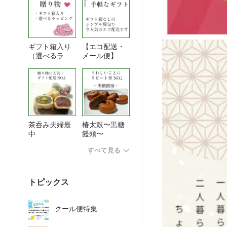
ギフト箱入り
【エコ配送・
（選べるラッ
メール便】自
ピングあり）
宅用・手軽な
ギフト
茶呑み夫婦最
椿太鼓〜黒糖
中
饅頭〜
すべて見る
トピックス
クール便特集