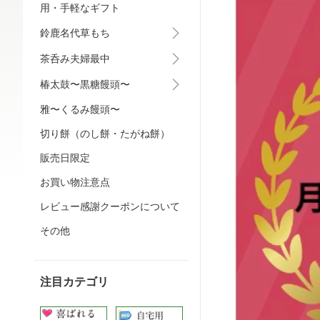
用・手軽なギフト
鈴鹿名代草もち
茶呑み夫婦最中
椿太鼓〜黒糖饅頭〜
雅〜くるみ饅頭〜
切り餅（のし餅・たがね餅）
販売日限定
お買い物注意点
レビュー感謝クーポンについて
その他
注目カテゴリ