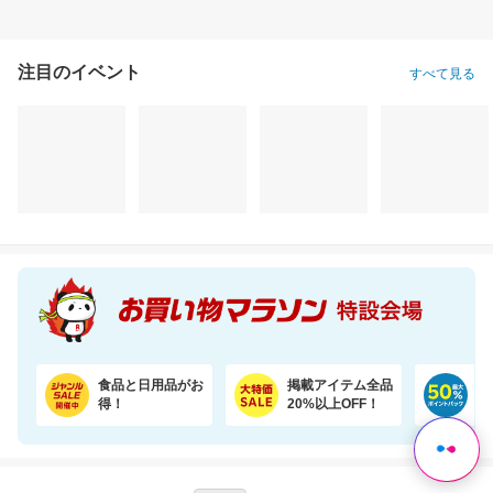
注目のイベント
すべて見る
食品と日用品がお
掲載アイテム全品
日
得！
20%以上OFF！
ポ