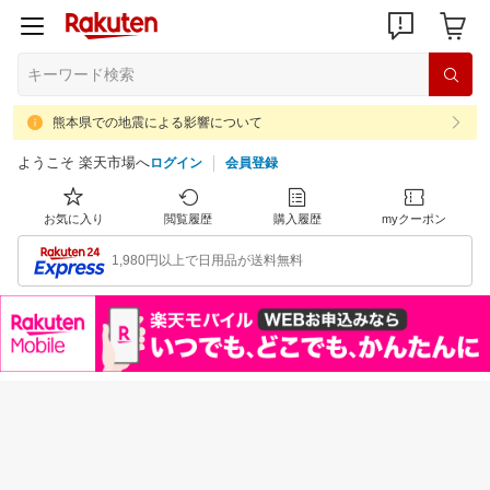
熊本県での地震による影響について
ようこそ 楽天市場へ
ログイン
会員登録
お気に入り
閲覧履歴
購入履歴
myクーポン
1,980円以上で日用品が送料無料