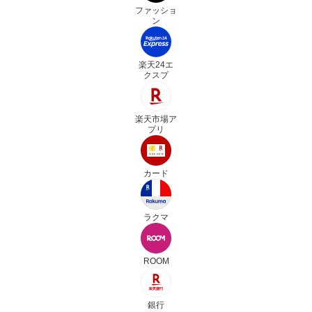
ファッショ
ン
楽天24エ
クスプ
楽天市場ア
プリ
カード
ラクマ
ROOM
銀行