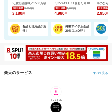
＼最安値挑戦／1500万枚売れてる★ふかふかホテルバスタオル2枚セットが20周年SALE！
＼35％OFF！1食あたり104円／お茶碗約1杯分！パックご飯 150g×48食
3,600円
7,780円
3,
割引価格
割引価格
割引価格
3,180
4,980
2,950
円
円
円
食品と日用品がお
掲載アイテム全品
日
得！
20%以上OFF！
ポ
楽天のサービス
すべて見る
モバイル