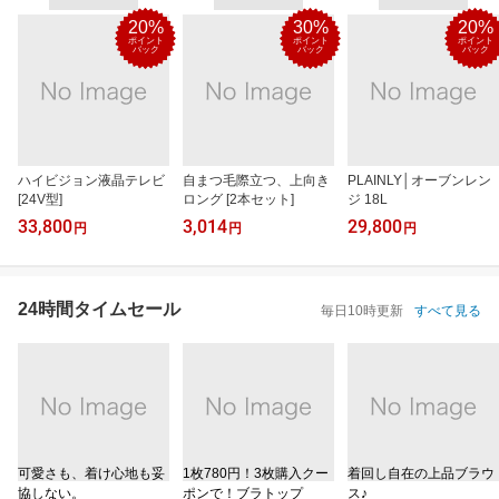
20%
30%
20%
ポイント
ポイント
ポイント
バック
バック
バック
ハイビジョン液晶テレビ
自まつ毛際立つ、上向き
PLAINLY│オーブンレン
[24V型]
ロング [2本セット]
ジ 18L
33,800
3,014
29,800
円
円
円
24時間タイムセール
毎日10時更新
すべて見る
可愛さも、着け心地も妥
1枚780円！3枚購入クー
着回し自在の上品ブラウ
協しない。
ポンで！ブラトップ
ス♪