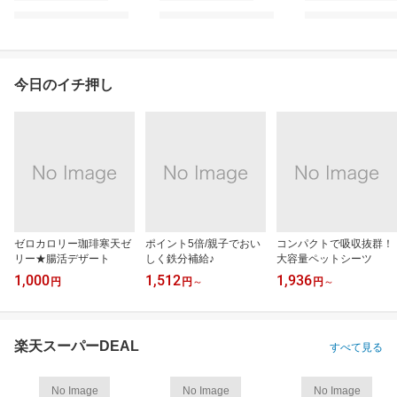
今日のイチ押し
ゼロカロリー珈琲寒天ゼ
ポイント5倍/親子でおい
コンパクトで吸収抜群！
リー★腸活デザート
しく鉄分補給♪
大容量ペットシーツ
1,000
1,512
1,936
円
円
～
円
～
楽天スーパーDEAL
すべて見る
No Image
No Image
No Image