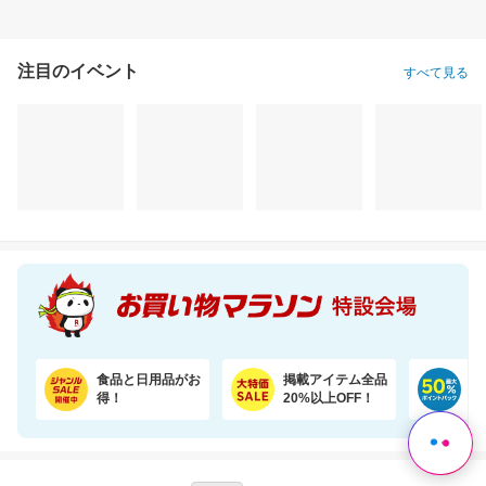
注目のイベント
すべて見る
銚子産骨取りさば（無塩 選べる1kg・2kg）【骨取り魚の飯田商店】
＼まるで料亭の味！／九州産あご厳選使用「五縁のあご入りだし」
5,980円
2,760円
1,
半額以下
半額以下
割引価格
2,990
1,380
1,488
円
円
円