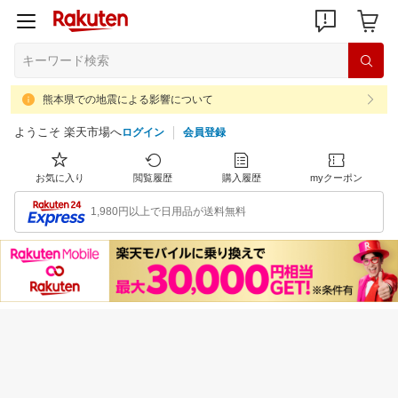
熊本県での地震による影響について
ようこそ 楽天市場へ
ログイン
会員登録
お気に入り
閲覧履歴
購入履歴
myクーポン
1,980円以上で日用品が送料無料