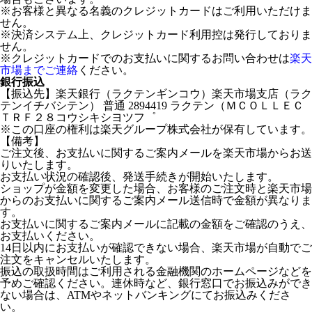
※お客様と異なる名義のクレジットカードはご利用いただけま
せん。
※決済システム上、クレジットカード利用控は発行しておりま
せん。
※クレジットカードでのお支払いに関するお問い合わせは
楽天
市場までご連絡
ください。
銀行振込
【振込先】楽天銀行（ラクテンギンコウ）楽天市場支店（ラク
テンイチバシテン） 普通 2894419 ラクテン（ＭＣＯＬＬＥＣ
ＴＲＦ２８コウシキシヨツフ゜
※この口座の権利は楽天グループ株式会社が保有しています。
【備考】
ご注文後、お支払いに関するご案内メールを楽天市場からお送
りいたします。
お支払い状況の確認後、発送手続きが開始いたします。
ショップが金額を変更した場合、お客様のご注文時と楽天市場
からのお支払いに関するご案内メール送信時で金額が異なりま
す。
お支払いに関するご案内メールに記載の金額をご確認のうえ、
お支払いください。
14日以内にお支払いが確認できない場合、楽天市場が自動でご
注文をキャンセルいたします。
振込の取扱時間はご利用される金融機関のホームページなどを
予めご確認ください。連休時など、銀行窓口でお振込みができ
ない場合は、ATMやネットバンキングにてお振込みくださ
い。