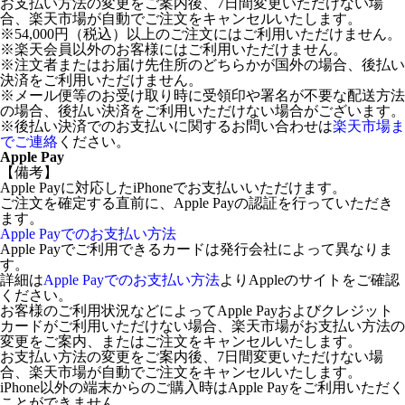
お支払い方法の変更をご案内後、7日間変更いただけない場
合、楽天市場が自動でご注文をキャンセルいたします。
※54,000円（税込）以上のご注文にはご利用いただけません。
※楽天会員以外のお客様にはご利用いただけません。
※注文者またはお届け先住所のどちらかが国外の場合、後払い
決済をご利用いただけません。
※メール便等のお受け取り時に受領印や署名が不要な配送方法
の場合、後払い決済をご利用いただけない場合がございます。
※後払い決済でのお支払いに関するお問い合わせは
楽天市場ま
でご連絡
ください。
Apple Pay
【備考】
Apple Payに対応したiPhoneでお支払いいただけます。
ご注文を確定する直前に、Apple Payの認証を行っていただき
ます。
Apple Payでのお支払い方法
Apple Payでご利用できるカードは発行会社によって異なりま
す。
詳細は
Apple Payでのお支払い方法
よりAppleのサイトをご確認
ください。
お客様のご利用状況などによってApple Payおよびクレジット
カードがご利用いただけない場合、楽天市場がお支払い方法の
変更をご案内、またはご注文をキャンセルいたします。
お支払い方法の変更をご案内後、7日間変更いただけない場
合、楽天市場が自動でご注文をキャンセルいたします。
iPhone以外の端末からのご購入時はApple Payをご利用いただく
ことができません。