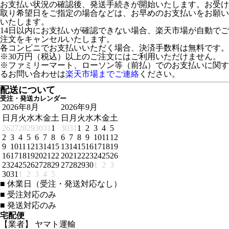
お支払い状況の確認後、発送手続きが開始いたします。お受け
取り希望日をご指定の場合などは、お早めのお支払いをお願い
いたします。
14日以内にお支払いが確認できない場合、楽天市場が自動でご
注文をキャンセルいたします。
各コンビニでお支払いいただく場合、決済手数料は無料です。
※30万円（税込）以上のご注文にはご利用いただけません。
※ファミリーマート、ローソン等（前払）でのお支払いに関す
るお問い合わせは
楽天市場までご連絡
ください。
配送について
受注・発送カレンダー
2026年8月
2026年9月
日
月
火
水
木
金
土
日
月
火
水
木
金
土
26
27
28
29
30
31
1
30
31
1
2
3
4
5
2
3
4
5
6
7
8
6
7
8
9
10
11
12
9
10
11
12
13
14
15
13
14
15
16
17
18
19
16
17
18
19
20
21
22
20
21
22
23
24
25
26
23
24
25
26
27
28
29
27
28
29
30
1
2
3
30
31
1
2
3
4
5
■
休業日（受注・発送対応なし）
■
受注対応のみ
■
発送対応のみ
宅配便
【業者】 ヤマト運輸