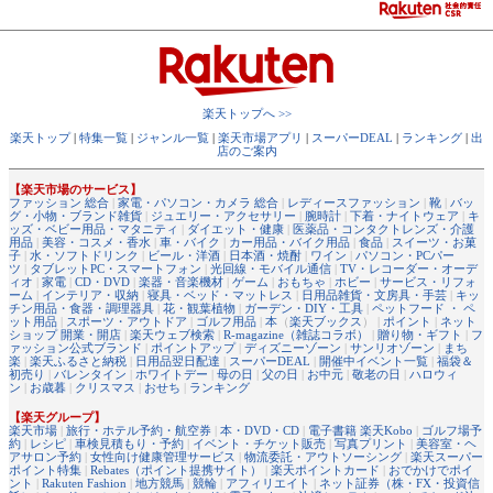
楽天トップへ >>
楽天トップ
|
特集一覧
|
ジャンル一覧
|
楽天市場アプリ
|
スーパーDEAL
|
ランキング
|
出
店のご案内
【楽天市場のサービス】
ファッション 総合
|
家電・パソコン・カメラ 総合
|
レディースファッション
|
靴
|
バッ
グ・小物・ブランド雑貨
|
ジュエリー・アクセサリー
|
腕時計
|
下着・ナイトウェア
|
キ
ッズ・ベビー用品・マタニティ
|
ダイエット・健康
|
医薬品・コンタクトレンズ・介護
用品
|
美容・コスメ・香水
|
車・バイク
|
カー用品・バイク用品
|
食品
|
スイーツ・お菓
子
|
水・ソフトドリンク
|
ビール・洋酒
|
日本酒・焼酎
|
ワイン
|
パソコン・PCパー
ツ
|
タブレットPC・スマートフォン
|
光回線・モバイル通信
|
TV・レコーダー・オーデ
ィオ
|
家電
|
CD・DVD
|
楽器・音楽機材
|
ゲーム
|
おもちゃ
|
ホビー
|
サービス・リフォ
ーム
|
インテリア・収納
|
寝具・ベッド・マットレス
|
日用品雑貨・文房具・手芸
|
キッ
チン用品・食器・調理器具
|
花・観葉植物
|
ガーデン・DIY・工具
|
ペットフード ・ ペ
ット用品
|
スポーツ・アウトドア
|
ゴルフ用品
|
本
（
楽天ブックス
） |
ポイント
|
ネット
ショップ 開業・開店
|
楽天ウェブ検索
|
R-magazine（雑誌コラボ）
|
贈り物・ギフト
|
フ
ァッション公式ブランド
|
ポイントアップ
|
ディズニーゾーン
|
サンリオゾーン
|
まち
楽
|
楽天ふるさと納税
|
日用品翌日配達
|
スーパーDEAL
|
開催中イベント一覧
|
福袋＆
初売り
|
バレンタイン
|
ホワイトデー
|
母の日
|
父の日
|
お中元
|
敬老の日
|
ハロウィ
ン
|
お歳暮
|
クリスマス
|
おせち
|
ランキング
【楽天グループ】
楽天市場
|
旅行・ホテル予約・航空券
|
本・DVD・CD
|
電子書籍 楽天Kobo
|
ゴルフ場予
約
|
レシピ
|
車検見積もり・予約
|
イベント・チケット販売
|
写真プリント
|
美容室・ヘ
アサロン予約
|
女性向け健康管理サービス
|
物流委託・アウトソーシング
|
楽天スーパー
ポイント特集
|
Rebates（ポイント提携サイト）
|
楽天ポイントカード
|
おでかけでポイ
ント
|
Rakuten Fashion
|
地方競馬
|
競輪
|
アフィリエイト
|
ネット証券（株・FX・投資信