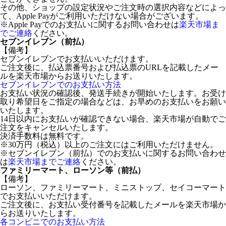
その他、ショップの設定状況やご注文時の選択内容などによっ
て、Apple Payがご利用いただけない場合がございます。
※Apple Payでのお支払いに関するお問い合わせは
楽天市場ま
でご連絡
ください。
セブンイレブン（前払）
【備考】
セブンイレブンでお支払いいただけます。
ご注文後に、払込票番号および払込票のURLを記載したメー
ルを楽天市場からお送りいたします。
セブンイレブンでのお支払い方法
お支払い状況の確認後、発送手続きが開始いたします。お受け
取り希望日をご指定の場合などは、お早めのお支払いをお願い
いたします。
14日以内にお支払いが確認できない場合、楽天市場が自動でご
注文をキャンセルいたします。
決済手数料は無料です。
※30万円（税込）以上のご注文にはご利用いただけません。
※セブンイレブン（前払）でのお支払いに関するお問い合わせ
は
楽天市場までご連絡
ください。
ファミリーマート、ローソン等（前払）
【備考】
ローソン、ファミリーマート、ミニストップ、セイコーマート
でお支払いいただけます。
ご注文後に、お支払い受付番号を記載したメールを楽天市場か
らお送りいたします。
各コンビニでのお支払い方法