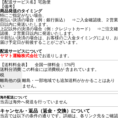
【配送サービス名】宅急便
【備考】
商品発送のタイミング
特にご指定がない場合、
前払い決済の場合（例：銀行振込） ⇒ご入金確認後、２営業
日以内に発送いたします。
上記以外の決済の場合（例：クレジットカード） ⇒ご注文確
認後、２営業日以内に発送いたします。
※前払い決済の場合は、お客様のご入金タイミングにより、お
届け予定日が前後することがございます。
配送サービスについて
ヤマト運輸株式会社
でお送りします。
【送料料金表】
全国一律料金：576円
送料分消費
この料金には消費税が 含まれています。
税
離島他の扱
離島・一部地域でも追加送料がかかることはあり
い
ません。
海外配送について
当店は海外へ発送を行っていません
キャンセル・返品（返金・交換）について
当店では以下の条件の通りです。詳細は、各リンク先をご確認