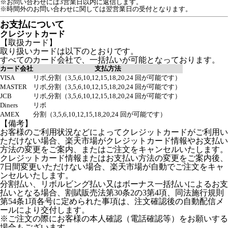
※お問い合わせには3営業日以内に返信します。
※時間外のお問い合わせに関しては翌営業日の受付となります。
お支払について
クレジットカード
【取扱カード】
取り扱いカードは以下のとおりです。
すべてのカード会社で、一括払いが可能となっております。
カード会社
支払方法
VISA
リボ,分割（3,5,6,10,12,15,18,20,24 回が可能です）
MASTER
リボ,分割（3,5,6,10,12,15,18,20,24 回が可能です）
JCB
リボ,分割（3,5,6,10,12,15,18,20,24 回が可能です）
Diners
リボ
AMEX
分割（3,5,6,10,12,15,18,20,24 回が可能です）
【備考】
お客様のご利用状況などによってクレジットカードがご利用い
ただけない場合、楽天市場がクレジットカード情報やお支払い
方法の変更をご案内、またはご注文をキャンセルいたします。
クレジットカード情報またはお支払い方法の変更をご案内後、
7日間変更いただけない場合、楽天市場が自動でご注文をキャ
ンセルいたします。
分割払い、リボルビング払い又はボーナス一括払いによるお支
払いとなる場合、割賦販売法第30条2の3第4項、同法施行規則
第54条1項各号に定められた事項は、注文確認後の自動配信メ
ールにより交付します。
※ご注文の際にお客様の本人確認（電話確認等）をお願いする
場合もございます。