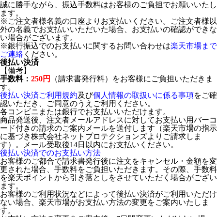
誠に勝手ながら、振込手数料はお客様のご負担でお願いいたし
ます。
※ご注文者様名義の口座よりお支払いください。ご注文者様以
外の名義でお支払いいただいた場合、お支払いの確認ができな
い場合がございます。
※銀行振込でのお支払いに関するお問い合わせは
楽天市場まで
ご連絡
ください。
後払い決済
【備考】
手数料：
250円
（請求書発行料）をお客様にご負担いただきま
す。
後払い決済ご利用規約
及び
個人情報の取扱いに係る事項
をご確
認いただき、ご同意のうえご利用ください。
各コンビニまたは銀行でお支払いいただけます。
商品発送後、注文者メールアドレスに対してお支払い用バーコ
ード付きの請求のご案内メールを送付します（楽天市場の指示
に基づき株式会社ネットプロテクションズよりご請求しま
す）。メール受取後14日以内にお支払いください。
後払い決済でのお支払い方法
お客様のご都合で請求書発行後に注文をキャンセル・金額を変
更された場合、手数料をご負担いただきます。その際、手数料
を楽天ポイントから引き落としをさせていただく場合がござい
ます。
お客様のご利用状況などによって後払い決済がご利用いただけ
ない場合、楽天市場がお支払い方法の変更をご案内いたしま
す。