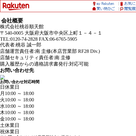
会社概要
株式会社桃谷順天館
〒540-0005 大阪府大阪市中央区上町１－４－１
TEL:0120-74-2828 FAX:06-6765-5905
代表者:桃谷 誠一郎
店舗運営責任者:南 圭修(本店営業部 RF28 Div.)
店舗セキュリティ責任者:南 圭修
購入履歴からの適格請求書発行:対応可能
お問い合わせ先
お問い合わせ対応時間
日
休業日
月
10:00 ～ 18:00
火
10:00 ～ 18:00
水
10:00 ～ 18:00
木
10:00 ～ 18:00
金
10:00 ～ 18:00
土
休業日
祝
休業日