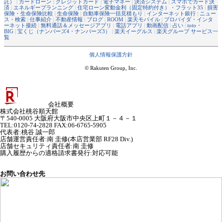
託）
|
カードローン
|
クレジットカード
|
電子マネー
|
決済システム
|
スマホでカード決
済
|
エネルギープランニング
|
住宅ローン変動金利（固定特約付き）・フラット35
|
損害
保険・生命保険比較
|
生命保険
|
自動車保険一括見積もり
|
インターネット銀行
|
ニュー
ス・検索
|
仕事紹介
|
不動産情報
|
ブログ
|
ROOM
|
楽天モバイル
|
プロバイダ・インタ
ーネット接続
|
無料通話＆メッセージアプリ
|
電話アプリ
|
動画配信
|
占い
|
toto・
BIG
|
宝くじ（ナンバーズ4・ナンバーズ3）
|
楽天イーグルス
|
楽天グループ サービス一
覧
個人情報保護方針
© Rakuten Group, Inc.
会社概要
株式会社桃谷順天館
〒540-0005 大阪府大阪市中央区上町１－４－１
TEL:0120-74-2828 FAX:06-6765-5905
代表者
:
桃谷 誠一郎
店舗運営責任者
:
南 圭修(本店営業部 RF28 Div.)
店舗セキュリティ責任者
:
南 圭修
購入履歴からの適格請求書発行:対応可能
お問い合わせ先