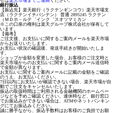
せは
楽天市場までご連絡
ください。
銀行振込
【振込先】楽天銀行（ラクテンギンコウ）楽天市場支
店（ラクテンイチバシテン） 普通 2895245 ラクテン
（ＭＤホ－ルテ゛インク゛スオツマミカン
※この口座の権利は楽天グループ株式会社が保有して
います。
【備考】
ご注文後、お支払いに関するご案内メールを楽天市場
からお送りいたします。
お支払い状況の確認後、発送手続きが開始いたしま
す。
ショップが金額を変更した場合、お客様のご注文時と
楽天市場からのお支払いに関するご案内メール送信時
で金額が異なります。
お支払いに関するご案内メールに記載の金額をご確認
のうえ、お支払いください。
7日以内にお支払いが確認できない場合、楽天市場が自
動でご注文をキャンセルいたします。
振込の取扱時間はご利用される金融機関のホームペー
ジなどを予めご確認ください。連休時など、銀行窓口
でお振込みができない場合は、ATMやネットバンキン
グにてお振込みください。
誠に勝手ながら、振込手数料はお客様のご負担でお願