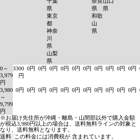
千葉
奈良
山口
県
県
県
東京
和歌
都
山
神奈
県
川
県
山梨
県
0～
3300
0円
0円
0円
0円
0円
0円
0円
0円
0円
0円
3,979
円
円
3,980
0円
0円
0円
0円
0円
0円
0円
0円
0円
0円
0円
～
9,799
円
※お届け先住所が沖縄・離島・山間部以外で購入金額
が税込3,980円以上の場合は、送料無料ラインの対象と
なり、送料無料となります。
送料
この料金には消費税が 含まれています。