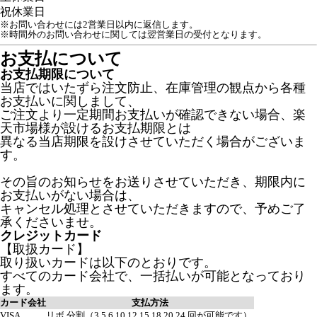
祝
休業日
※お問い合わせには2営業日以内に返信します。
※時間外のお問い合わせに関しては翌営業日の受付となります。
お支払について
お支払期限について
当店ではいたずら注文防止、在庫管理の観点から各種
お支払いに関しまして、
ご注文より一定期間お支払いが確認できない場合、楽
天市場様が設けるお支払期限とは
異なる当店期限を設けさせていただく場合がございま
す。
その旨のお知らせをお送りさせていただき、期限内に
お支払いがない場合は、
キャンセル処理とさせていただきますので、予めご了
承くださいませ。
クレジットカード
【取扱カード】
取り扱いカードは以下のとおりです。
すべてのカード会社で、一括払いが可能となっており
ます。
カード会社
支払方法
VISA
リボ,分割（3,5,6,10,12,15,18,20,24 回が可能です）