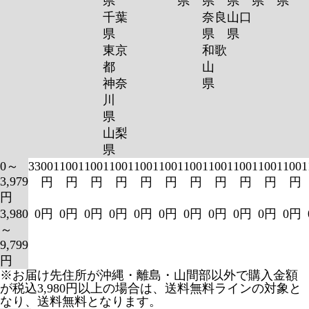
県
県
県
県
県
県
千葉
奈良
山口
県
県
県
東京
和歌
都
山
神奈
県
川
県
山梨
県
0～
3300
1100
1100
1100
1100
1100
1100
1100
1100
1100
1100
1
3,979
円
円
円
円
円
円
円
円
円
円
円
円
3,980
0円
0円
0円
0円
0円
0円
0円
0円
0円
0円
0円
～
9,799
円
※お届け先住所が沖縄・離島・山間部以外で購入金額
が税込3,980円以上の場合は、送料無料ラインの対象と
なり、送料無料となります。