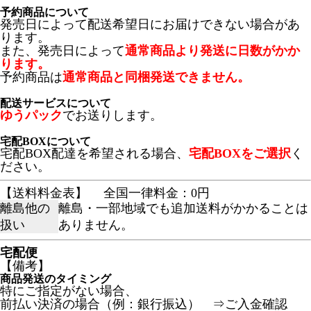
予約商品について
発売日によって配送希望日にお届けできない場合があ
ります。
また、発売日によって
通常商品より発送に日数がかか
ります。
予約商品は
通常商品と同梱発送できません。
配送サービスについて
ゆうパック
でお送りします。
宅配BOXについて
宅配BOX配達を希望される場合、
宅配BOXをご選択
く
ださい。
【送料料金表】
全国一律料金：0円
離島他の
離島・一部地域でも追加送料がかかることは
扱い
ありません。
宅配便
【備考】
商品発送のタイミング
特にご指定がない場合、
前払い決済の場合（例：銀行振込） ⇒ご入金確認