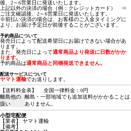
後、2～6営業日に発送いたします。
上記以外の決済の場合（例：クレジットカード） ⇒
ご注文確認後、2～6営業日に発送いたします。
※前払い決済の場合は、お客様のご入金タイミングに
より、お届け予定日が前後することがございます。
予約商品について
発売日によって配送希望日にお届けできない場合があ
ります。
また、発売日によって
通常商品より発送に日数がかか
ります。
予約商品は
通常商品と同梱発送できません。
配送サービスについて
ヤマト運輸
でお送りします。
【送料料金表】
全国一律料金：0円
離島他の
離島・一部地域でも追加送料がかかることは
扱い
ありません。
小型宅配便
【業者】 ヤマト運輸
【備考】