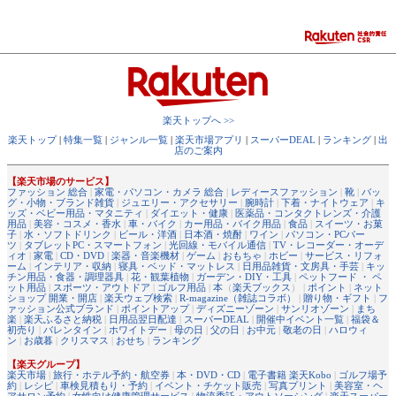
楽天トップへ >>
楽天トップ
|
特集一覧
|
ジャンル一覧
|
楽天市場アプリ
|
スーパーDEAL
|
ランキング
|
出
店のご案内
【楽天市場のサービス】
ファッション 総合
|
家電・パソコン・カメラ 総合
|
レディースファッション
|
靴
|
バッ
グ・小物・ブランド雑貨
|
ジュエリー・アクセサリー
|
腕時計
|
下着・ナイトウェア
|
キ
ッズ・ベビー用品・マタニティ
|
ダイエット・健康
|
医薬品・コンタクトレンズ・介護
用品
|
美容・コスメ・香水
|
車・バイク
|
カー用品・バイク用品
|
食品
|
スイーツ・お菓
子
|
水・ソフトドリンク
|
ビール・洋酒
|
日本酒・焼酎
|
ワイン
|
パソコン・PCパー
ツ
|
タブレットPC・スマートフォン
|
光回線・モバイル通信
|
TV・レコーダー・オーデ
ィオ
|
家電
|
CD・DVD
|
楽器・音楽機材
|
ゲーム
|
おもちゃ
|
ホビー
|
サービス・リフォ
ーム
|
インテリア・収納
|
寝具・ベッド・マットレス
|
日用品雑貨・文房具・手芸
|
キッ
チン用品・食器・調理器具
|
花・観葉植物
|
ガーデン・DIY・工具
|
ペットフード ・ ペ
ット用品
|
スポーツ・アウトドア
|
ゴルフ用品
|
本
（
楽天ブックス
） |
ポイント
|
ネット
ショップ 開業・開店
|
楽天ウェブ検索
|
R-magazine（雑誌コラボ）
|
贈り物・ギフト
|
フ
ァッション公式ブランド
|
ポイントアップ
|
ディズニーゾーン
|
サンリオゾーン
|
まち
楽
|
楽天ふるさと納税
|
日用品翌日配達
|
スーパーDEAL
|
開催中イベント一覧
|
福袋＆
初売り
|
バレンタイン
|
ホワイトデー
|
母の日
|
父の日
|
お中元
|
敬老の日
|
ハロウィ
ン
|
お歳暮
|
クリスマス
|
おせち
|
ランキング
【楽天グループ】
楽天市場
|
旅行・ホテル予約・航空券
|
本・DVD・CD
|
電子書籍 楽天Kobo
|
ゴルフ場予
約
|
レシピ
|
車検見積もり・予約
|
イベント・チケット販売
|
写真プリント
|
美容室・ヘ
アサロン予約
|
女性向け健康管理サービス
|
物流委託・アウトソーシング
|
楽天スーパー