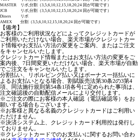
MASTER
リボ,分割（3,5,6,10,12,15,18,20,24 回が可能です）
JCB
リボ,分割（3,5,6,10,12,15,18,20,24 回が可能です）
Diners
リボ
AMEX
分割（3,5,6,10,12,15,18,20,24 回が可能です）
【備考】
お客様のご利用状況などによってクレジットカードが
ご利用いただけない場合、楽天市場がクレジットカー
ド情報やお支払い方法の変更をご案内、またはご注文
をキャンセルいたします。
クレジットカード情報またはお支払い方法の変更をご
案内後、7日間変更いただけない場合、楽天市場が自動
でご注文をキャンセルいたします。
分割払い、リボルビング払い又はボーナス一括払いに
よるお支払いとなる場合、割賦販売法第30条2の3第4
項、同法施行規則第54条1項各号に定められた事項は、
注文確認後の自動配信メールにより交付します。
※ご注文の際にお客様の本人確認（電話確認等）をお
願いする場合もございます。
※お客様と異なる名義のクレジットカードはご利用い
ただけません。
※決済システム上、クレジットカード利用控は発行し
ておりません。
※クレジットカードでのお支払いに関するお問い合わ