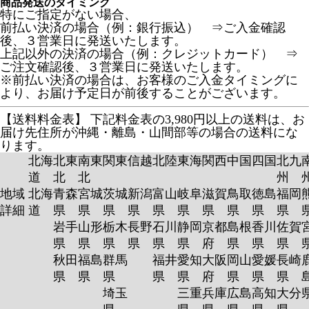
商品発送のタイミング
特にご指定がない場合、
前払い決済の場合（例：銀行振込） ⇒ご入金確認
後、３営業日に発送いたします。
上記以外の決済の場合（例：クレジットカード） ⇒
ご注文確認後、３営業日に発送いたします。
※前払い決済の場合は、お客様のご入金タイミングに
より、お届け予定日が前後することがございます。
【送料料金表】
下記料金表の3,980円以上の送料は、お
届け先住所が沖縄・離島・山間部等の場合の送料にな
ります。
北海
北東
南東
関東
信越
北陸
東海
関西
中国
四国
北九
道
北
北
州
地域
北海
青森
宮城
茨城
新潟
富山
岐阜
滋賀
鳥取
徳島
福岡
詳細
道
県
県
県
県
県
県
県
県
県
県
岩手
山形
栃木
長野
石川
静岡
京都
島根
香川
佐賀
県
県
県
県
県
県
府
県
県
県
秋田
福島
群馬
福井
愛知
大阪
岡山
愛媛
長崎
県
県
県
県
県
府
県
県
県
埼玉
三重
兵庫
広島
高知
大分