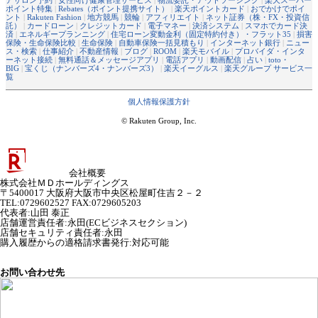
ポイント特集
|
Rebates（ポイント提携サイト）
|
楽天ポイントカード
|
おでかけでポイ
ント
|
Rakuten Fashion
|
地方競馬
|
競輪
|
アフィリエイト
|
ネット証券（株・FX・投資信
託）
|
カードローン
|
クレジットカード
|
電子マネー
|
決済システム
|
スマホでカード決
済
|
エネルギープランニング
|
住宅ローン変動金利（固定特約付き）・フラット35
|
損害
保険・生命保険比較
|
生命保険
|
自動車保険一括見積もり
|
インターネット銀行
|
ニュー
ス・検索
|
仕事紹介
|
不動産情報
|
ブログ
|
ROOM
|
楽天モバイル
|
プロバイダ・インタ
ーネット接続
|
無料通話＆メッセージアプリ
|
電話アプリ
|
動画配信
|
占い
|
toto・
BIG
|
宝くじ（ナンバーズ4・ナンバーズ3）
|
楽天イーグルス
|
楽天グループ サービス一
覧
個人情報保護方針
© Rakuten Group, Inc.
会社概要
株式会社ＭＤホールディングス
〒5400017 大阪府大阪市中央区松屋町住吉２－２
TEL:0729602527 FAX:0729605203
代表者
:
山田 泰正
店舗運営責任者
:
永田(ECビジネスセクション)
店舗セキュリティ責任者
:
永田
購入履歴からの適格請求書発行:対応可能
お問い合わせ先