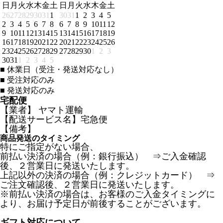
日
月
火
水
木
金
土
日
月
火
水
木
金
土
26
27
28
29
30
31
1
30
31
1
2
3
4
5
2
3
4
5
6
7
8
6
7
8
9
10
11
12
9
10
11
12
13
14
15
13
14
15
16
17
18
19
16
17
18
19
20
21
22
20
21
22
23
24
25
26
23
24
25
26
27
28
29
27
28
29
30
1
2
3
30
31
1
2
3
4
5
■
休業日（受注・発送対応なし）
■
受注対応のみ
■
発送対応のみ
宅配便
【業者】 ヤマト運輸
【配送サービス名】宅急便
【備考】
商品発送のタイミング
特にご指定がない場合、
前払い決済の場合（例：銀行振込） ⇒ご入金確認
後、２営業日に発送いたします。
上記以外の決済の場合（例：クレジットカード） ⇒
ご注文確認後、２営業日に発送いたします。
※前払い決済の場合は、お客様のご入金タイミングに
より、お届け予定日が前後することがございます。
ギフト対応について