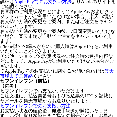
詳細は
Apple Payでのお支払い方法
よりAppleのサイトを
ご確認ください。
お客様のご利用状況などによってApple Payおよびクレ
ジットカードがご利用いただけない場合、楽天市場が
お支払い方法の変更をご案内、またはご注文をキャン
セルいたします。
お支払い方法の変更をご案内後、7日間変更いただけな
い場合、楽天市場が自動でご注文をキャンセルいたし
ます。
iPhone以外の端末からのご購入時はApple Payをご利用
いただくことができません。
その他、ショップの設定状況やご注文時の選択内容な
どによって、Apple Payがご利用いただけない場合がご
ざいます。
※Apple Payでのお支払いに関するお問い合わせは
楽天
市場までご連絡
ください。
セブンイレブン（前払）
【備考】
セブンイレブンでお支払いいただけます。
ご注文後に、払込票番号および払込票のURLを記載し
たメールを楽天市場からお送りいたします。
セブンイレブンでのお支払い方法
お支払い状況の確認後、発送手続きが開始いたしま
す。お受け取り希望日をご指定の場合などは、お早め