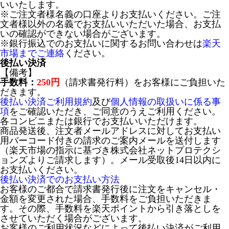
いいたします。
※ご注文者様名義の口座よりお支払いください。ご注
文者様以外の名義でお支払いいただいた場合、お支払
いの確認ができない場合がございます。
※銀行振込でのお支払いに関するお問い合わせは
楽天
市場までご連絡
ください。
後払い決済
【備考】
手数料：
250円
（請求書発行料）をお客様にご負担いた
だきます。
後払い決済ご利用規約
及び
個人情報の取扱いに係る事
項
をご確認いただき、ご同意のうえご利用ください。
各コンビニまたは銀行でお支払いいただけます。
商品発送後、注文者メールアドレスに対してお支払い
用バーコード付きの請求のご案内メールを送付します
（楽天市場の指示に基づき株式会社ネットプロテクシ
ョンズよりご請求します）。メール受取後14日以内に
お支払いください。
後払い決済でのお支払い方法
お客様のご都合で請求書発行後に注文をキャンセル・
金額を変更された場合、手数料をご負担いただきま
す。その際、手数料を楽天ポイントから引き落としを
させていただく場合がございます。
お客様のご利用状況などによって後払い決済がご利用