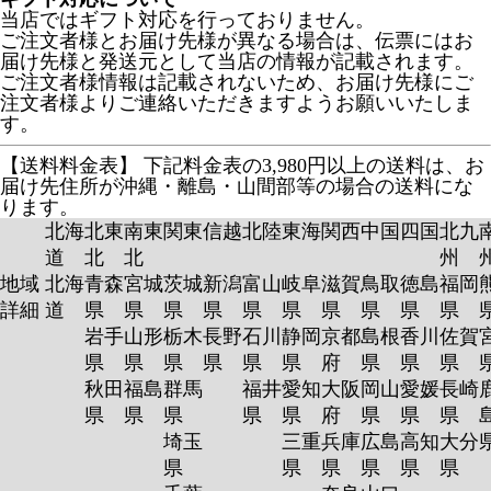
当店ではギフト対応を行っておりません。
ご注文者様とお届け先様が異なる場合は、伝票にはお
届け先様と発送元として当店の情報が記載されます。
ご注文者様情報は記載されないため、お届け先様にご
注文者様よりご連絡いただきますようお願いいたしま
す。
【送料料金表】
下記料金表の3,980円以上の送料は、お
届け先住所が沖縄・離島・山間部等の場合の送料にな
ります。
北海
北東
南東
関東
信越
北陸
東海
関西
中国
四国
北九
道
北
北
州
地域
北海
青森
宮城
茨城
新潟
富山
岐阜
滋賀
鳥取
徳島
福岡
詳細
道
県
県
県
県
県
県
県
県
県
県
岩手
山形
栃木
長野
石川
静岡
京都
島根
香川
佐賀
県
県
県
県
県
県
府
県
県
県
秋田
福島
群馬
福井
愛知
大阪
岡山
愛媛
長崎
県
県
県
県
県
府
県
県
県
埼玉
三重
兵庫
広島
高知
大分
県
県
県
県
県
県