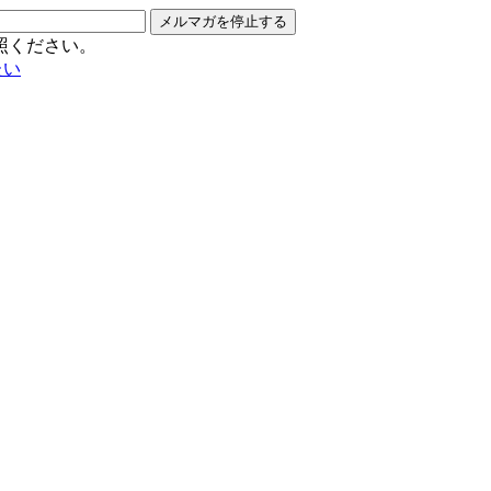
メルマガを停止する
照ください。
たい