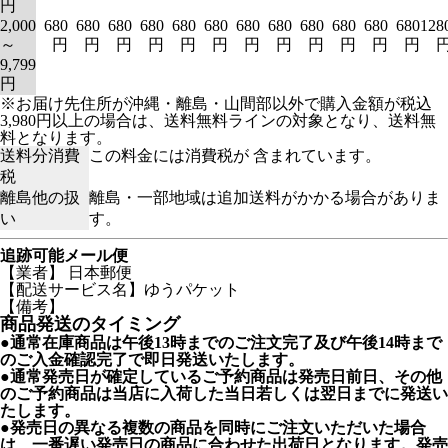
円
2,000
680
680
680
680
680
680
680
680
680
680
680
680
128
～
円
円
円
円
円
円
円
円
円
円
円
円
9,799
円
※お届け先住所が沖縄・離島・山間部以外で購入金額が税込
3,980円以上の場合は、送料無料ラインの対象となり、送料無
料となります。
送料分消費
この料金には消費税が 含まれています。
税
離島他の扱
離島・一部地域は追加送料がかかる場合がありま
い
す。
追跡可能メール便
【業者】 日本郵便
【配送サービス名】ゆうパケット
【備考】
商品発送のタイミング
●通常在庫商品は午後13時までのご注文完了及び午後14時まで
のご入金確認完了で即日発送いたします。
●通常発売日が確定しているご予約商品は発売日前日、その他
のご予約商品は当店に入荷した当日若しくは翌日までに発送い
たします。
●発売日の異なる複数の商品を同時にご注文いただいた場合
は、一番遅い発売日の商品に合わせた出荷日となります。発売