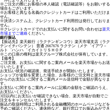
※ご注文の際にお客様の本人確認（電話確認等）をお願いする
場合もございます。
※お客様と異なる名義のクレジットカードはご利用いただけま
せん。
※決済システム上、クレジットカード利用控は発行しておりま
せん。
※クレジットカードでのお支払いに関するお問い合わせは
楽天
市場までご連絡
ください。
銀行振込
【振込先】楽天銀行（ラクテンギンコウ）楽天市場支店（ラク
テンイチバシテン） 普通 2667676 ラクテン（メテ゛イアワ－
ルト゛ハンハ゛イカイトリＳＨＯＰ
※この口座の権利は楽天グループ株式会社が保有しています。
【備考】
ご注文後、お支払いに関するご案内メールを楽天市場からお送
りいたします。
お支払い状況の確認後、発送手続きが開始いたします。
ショップが金額を変更した場合、お客様のご注文時と楽天市場
からのお支払いに関するご案内メール送信時で金額が異なりま
す。
お支払いに関するご案内メールに記載の金額をご確認のうえ、
お支払いください。
3日以内にお支払いが確認できない場合、楽天市場が自動でご
注文をキャンセルいたします。
振込の取扱時間はご利用される金融機関のホームページなどを
予めご確認ください。連休時など、銀行窓口でお振込みができ