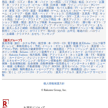
用品
|
美容・コスメ・香水
|
車・バイク
|
カー用品・バイク用品
|
食品
|
スイーツ・お菓
子
|
水・ソフトドリンク
|
ビール・洋酒
|
日本酒・焼酎
|
ワイン
|
パソコン・PCパー
ツ
|
タブレットPC・スマートフォン
|
光回線・モバイル通信
|
TV・レコーダー・オーデ
ィオ
|
家電
|
CD・DVD
|
楽器・音楽機材
|
ゲーム
|
おもちゃ
|
ホビー
|
サービス・リフォ
ーム
|
インテリア・収納
|
寝具・ベッド・マットレス
|
日用品雑貨・文房具・手芸
|
キッ
チン用品・食器・調理器具
|
花・観葉植物
|
ガーデン・DIY・工具
|
ペットフード ・ ペ
ット用品
|
スポーツ・アウトドア
|
ゴルフ用品
|
本
（
楽天ブックス
） |
ポイント
|
ネット
ショップ 開業・開店
|
楽天ウェブ検索
|
R-magazine（雑誌コラボ）
|
贈り物・ギフト
|
フ
ァッション公式ブランド
|
ポイントアップ
|
ディズニーゾーン
|
サンリオゾーン
|
まち
楽
|
楽天ふるさと納税
|
日用品翌日配達
|
スーパーDEAL
|
開催中イベント一覧
|
福袋＆
初売り
|
バレンタイン
|
ホワイトデー
|
母の日
|
父の日
|
お中元
|
敬老の日
|
ハロウィ
ン
|
お歳暮
|
クリスマス
|
おせち
|
ランキング
【楽天グループ】
楽天市場
|
旅行・ホテル予約・航空券
|
本・DVD・CD
|
電子書籍 楽天Kobo
|
ゴルフ場予
約
|
レシピ
|
車検見積もり・予約
|
イベント・チケット販売
|
写真プリント
|
美容室・ヘ
アサロン予約
|
女性向け健康管理サービス
|
物流委託・アウトソーシング
|
楽天スーパー
ポイント特集
|
Rebates（ポイント提携サイト）
|
楽天ポイントカード
|
おでかけでポイ
ント
|
Rakuten Fashion
|
地方競馬
|
競輪
|
アフィリエイト
|
ネット証券（株・FX・投資信
託）
|
カードローン
|
クレジットカード
|
電子マネー
|
決済システム
|
スマホでカード決
済
|
エネルギープランニング
|
住宅ローン変動金利（固定特約付き）・フラット35
|
損害
保険・生命保険比較
|
生命保険
|
自動車保険一括見積もり
|
インターネット銀行
|
ニュー
ス・検索
|
仕事紹介
|
不動産情報
|
ブログ
|
ROOM
|
楽天モバイル
|
プロバイダ・インタ
ーネット接続
|
無料通話＆メッセージアプリ
|
電話アプリ
|
動画配信
|
占い
|
toto・
BIG
|
宝くじ（ナンバーズ4・ナンバーズ3）
|
楽天イーグルス
|
楽天グループ サービス一
覧
個人情報保護方針
© Rakuten Group, Inc.
お支払について