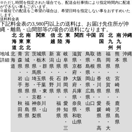
※ただし時間を指定された場合でも、配送会社事情により指定時間内に配達
ができない事もございます。
※最短での配送をご希望の場合は、希望日時を指定しない事をおすすめいた
します。
送料料金表
下記料金表の3,980円以上の送料は、お届け先住所が沖
縄・離島・山間部等の場合の送料になります。
北
北
南
関東
信
北
東
関西
中国
四
北
南
沖縄
海
東
東
越
陸
海
国
九
九
道
北
北
州
州
地域
北
青
宮
茨城県
新
富
岐
滋賀
鳥取
徳
福
熊
沖縄
詳細
海
森
城
・栃木
潟
山
阜
県 ・
県 ・
島
岡
本
県
道
県
県
県 ・群
県
県
県
京都
島根
県
県
県
・
・
馬県 ・
・
・
・
府 ・
県 ・
・
・
・
岩
山
埼玉県
長
石
静
大阪
岡山
香
佐
宮
手
形
・千葉
野
川
岡
府 ・
県 ・
川
賀
崎
県
県
県 ・東
県
県
県
兵庫
広島
県
県
県
・
・
京都 ・
・
・
県 ・
県 ・
・
・
・
秋
福
神奈川
福
愛
奈良
山口
愛
長
鹿
田
島
県 ・山
井
知
県 ・
県
媛
崎
児
県
県
梨県
県
県
和歌
県
県
島
・
山県
・
・
県
三
高
大