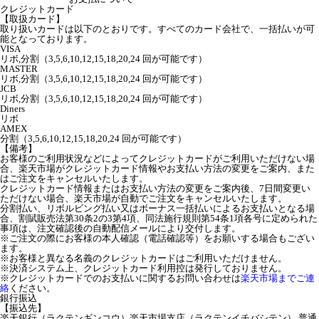
クレジットカード
【取扱カード】
取り扱いカードは以下のとおりです。すべてのカード会社で、一括払いが可
能となっております。
VISA
リボ,分割（3,5,6,10,12,15,18,20,24 回が可能です）
MASTER
リボ,分割（3,5,6,10,12,15,18,20,24 回が可能です）
JCB
リボ,分割（3,5,6,10,12,15,18,20,24 回が可能です）
Diners
リボ
AMEX
分割（3,5,6,10,12,15,18,20,24 回が可能です）
【備考】
お客様のご利用状況などによってクレジットカードがご利用いただけない場
合、楽天市場がクレジットカード情報やお支払い方法の変更をご案内、また
はご注文をキャンセルいたします。
クレジットカード情報またはお支払い方法の変更をご案内後、7日間変更い
ただけない場合、楽天市場が自動でご注文をキャンセルいたします。
分割払い、リボルビング払い又はボーナス一括払いによるお支払いとなる場
合、割賦販売法第30条2の3第4項、同法施行規則第54条1項各号に定められた
事項は、注文確認後の自動配信メールにより交付します。
※ご注文の際にお客様の本人確認（電話確認等）をお願いする場合もござい
ます。
※お客様と異なる名義のクレジットカードはご利用いただけません。
※決済システム上、クレジットカード利用控は発行しておりません。
※クレジットカードでのお支払いに関するお問い合わせは
楽天市場までご連
絡
ください。
銀行振込
【振込先】
楽天銀行（ラクテンギンコウ）楽天市場支店（ラクテンイチバシテン） 普通