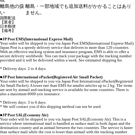
離島他の扱
離島・一部地域でも追加送料がかかることはあり
い
ません。
国際配送
【業者】
日本郵便
【備考】
■
JP Post EMS(International Express Mail)
Your order will be shipped to you via Japan Post EMS(International Express Mail).
Japan Post is a speedy delivery service that delivers to more than 120 countries.
With an effective tracking system and insurance program, EMS is able to offer a
secure delivery worldwide. You can track your package with the tracking number
provided and it will be delivered within a week. See estimated shipping fee.
* Delivery days: 2 to 4 days.
■
JP Post International ePacket(Registered Air Small Packet)
Your order will be shipped to you via Japan Post International ePacket(Registered
Air Small Packet). A lower rate than EMS for smaller articles up to 2 kg. The items
are sent by airmail and tracking service is available for some countries. There is
also a maximum 6000-yen insurance.
* Delivery days: 3 to 6 days.
* We will contact you if this shipping method can not be used.
■
JP Post SAL(Economy Air)
Your order will be shipped to you via Japan Post SAL(Economy Air). This is a
service where international mail is handled as surface mail in both Japan and the
destination country and as airmail between the two countries. The service is faster
than surface mail while the cost is lower than airmail with the tracking number