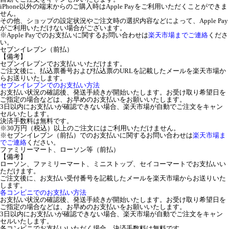
iPhone以外の端末からのご購入時はApple Payをご利用いただくことができま
せん。
その他、ショップの設定状況やご注文時の選択内容などによって、Apple Pay
がご利用いただけない場合がございます。
※Apple Payでのお支払いに関するお問い合わせは
楽天市場までご連絡
くださ
い。
セブンイレブン（前払）
【備考】
セブンイレブンでお支払いいただけます。
ご注文後に、払込票番号および払込票のURLを記載したメールを楽天市場か
らお送りいたします。
セブンイレブンでのお支払い方法
お支払い状況の確認後、発送手続きが開始いたします。お受け取り希望日を
ご指定の場合などは、お早めのお支払いをお願いいたします。
3日以内にお支払いが確認できない場合、楽天市場が自動でご注文をキャン
セルいたします。
決済手数料は無料です。
※30万円（税込）以上のご注文にはご利用いただけません。
※セブンイレブン（前払）でのお支払いに関するお問い合わせは
楽天市場ま
でご連絡
ください。
ファミリーマート、ローソン等（前払）
【備考】
ローソン、ファミリーマート、ミニストップ、セイコーマートでお支払いい
ただけます。
ご注文後に、お支払い受付番号を記載したメールを楽天市場からお送りいた
します。
各コンビニでのお支払い方法
お支払い状況の確認後、発送手続きが開始いたします。お受け取り希望日を
ご指定の場合などは、お早めのお支払いをお願いいたします。
3日以内にお支払いが確認できない場合、楽天市場が自動でご注文をキャン
セルいたします。
各コンビニでお支払いいただく場合、決済手数料は無料です。