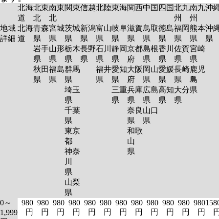
北海
北東
南東
関東
信越
北陸
東海
関西
中国
四国
北九
南九
沖
道
北
北
州
州
地域
北海
青森
宮城
茨城
新潟
富山
岐阜
滋賀
鳥取
徳島
福岡
熊本
沖
詳細
道
県
県
県
県
県
県
県
県
県
県
県
岩手
山形
栃木
長野
石川
静岡
京都
島根
香川
佐賀
宮崎
県
県
県
県
県
県
府
県
県
県
県
秋田
福島
群馬
福井
愛知
大阪
岡山
愛媛
長崎
鹿児
県
県
県
県
県
府
県
県
県
島
埼玉
三重
兵庫
広島
高知
大分
県
県
県
県
県
県
県
千葉
奈良
山口
県
県
県
東京
和歌
都
山
神奈
県
川
県
山梨
県
0～
980
980
980
980
980
980
980
980
980
980
980
980
158
円
円
円
円
円
円
円
円
円
円
円
円
1,999