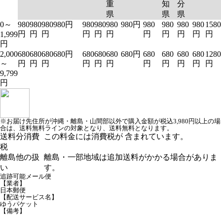
重
知
分
県
県
県
0～
980
980
980
980円
980
980
980
980円
980
980
980
980
1580
円
円
円
円
円
円
円
円
円
円
円
1,999
円
2,000
680
680
680
680円
680
680
680
680円
680
680
680
680
1280
～
円
円
円
円
円
円
円
円
円
円
円
9,799
円
※お届け先住所が沖縄・離島・山間部以外で購入金額が税込3,980円以上の場
合は、送料無料ラインの対象となり、送料無料となります。
送料分消費
この料金には消費税が 含まれています。
税
離島他の扱
離島・一部地域は追加送料がかかる場合がありま
い
す。
追跡可能メール便
【業者】
日本郵便
【配送サービス名】
ゆうパケット
【備考】