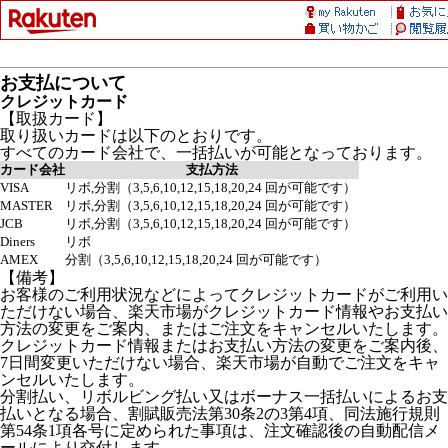
お支払について
クレジットカード
【取扱カード】
取り扱いカードは以下のとおりです。
すべてのカード会社で、一括払いが可能となっております。
カード会社
支払方法
VISA
リボ,分割（3,5,6,10,12,15,18,20,24 回が可能です）
MASTER
リボ,分割（3,5,6,10,12,15,18,20,24 回が可能です）
JCB
リボ,分割（3,5,6,10,12,15,18,20,24 回が可能です）
Diners
リボ
AMEX
分割（3,5,6,10,12,15,18,20,24 回が可能です）
【備考】
お客様のご利用状況などによってクレジットカードがご利用い
ただけない場合、楽天市場がクレジットカード情報やお支払い
方法の変更をご案内、またはご注文をキャンセルいたします。
クレジットカード情報またはお支払い方法の変更をご案内後、
7日間変更いただけない場合、楽天市場が自動でご注文をキャ
ンセルいたします。
分割払い、リボルビング払い又はボーナス一括払いによるお支
払いとなる場合、割賦販売法第30条2の3第4項、同法施行規則
第54条1項各号に定められた事項は、注文確認後の自動配信メ
ールにより交付します。