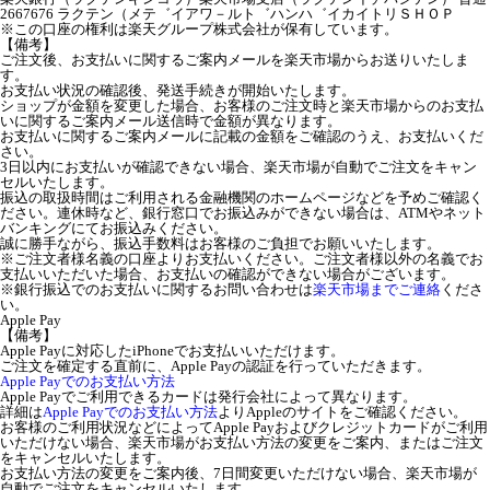
2667676 ラクテン（メテ゛イアワ－ルト゛ハンハ゛イカイトリＳＨＯＰ
※この口座の権利は楽天グループ株式会社が保有しています。
【備考】
ご注文後、お支払いに関するご案内メールを楽天市場からお送りいたしま
す。
お支払い状況の確認後、発送手続きが開始いたします。
ショップが金額を変更した場合、お客様のご注文時と楽天市場からのお支払
いに関するご案内メール送信時で金額が異なります。
お支払いに関するご案内メールに記載の金額をご確認のうえ、お支払いくだ
さい。
3日以内にお支払いが確認できない場合、楽天市場が自動でご注文をキャン
セルいたします。
振込の取扱時間はご利用される金融機関のホームページなどを予めご確認く
ださい。連休時など、銀行窓口でお振込みができない場合は、ATMやネット
バンキングにてお振込みください。
誠に勝手ながら、振込手数料はお客様のご負担でお願いいたします。
※ご注文者様名義の口座よりお支払いください。ご注文者様以外の名義でお
支払いいただいた場合、お支払いの確認ができない場合がございます。
※銀行振込でのお支払いに関するお問い合わせは
楽天市場までご連絡
くださ
い。
Apple Pay
【備考】
Apple Payに対応したiPhoneでお支払いいただけます。
ご注文を確定する直前に、Apple Payの認証を行っていただきます。
Apple Payでのお支払い方法
Apple Payでご利用できるカードは発行会社によって異なります。
詳細は
Apple Payでのお支払い方法
よりAppleのサイトをご確認ください。
お客様のご利用状況などによってApple Payおよびクレジットカードがご利用
いただけない場合、楽天市場がお支払い方法の変更をご案内、またはご注文
をキャンセルいたします。
お支払い方法の変更をご案内後、7日間変更いただけない場合、楽天市場が
自動でご注文をキャンセルいたします。