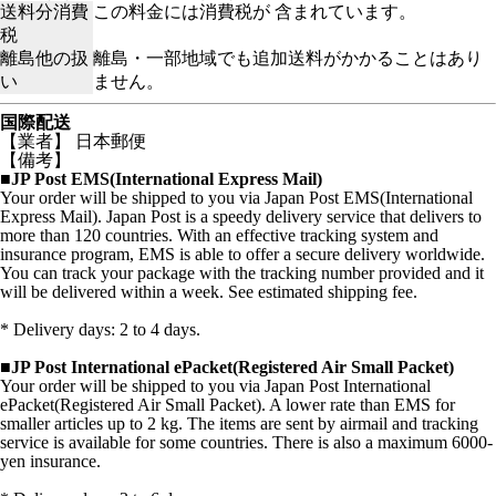
送料分消費
この料金には消費税が 含まれています。
税
離島他の扱
離島・一部地域でも追加送料がかかることはあり
い
ません。
国際配送
【業者】 日本郵便
【備考】
■
JP Post EMS(International Express Mail)
Your order will be shipped to you via Japan Post EMS(International
Express Mail). Japan Post is a speedy delivery service that delivers to
more than 120 countries. With an effective tracking system and
insurance program, EMS is able to offer a secure delivery worldwide.
You can track your package with the tracking number provided and it
will be delivered within a week. See estimated shipping fee.
* Delivery days: 2 to 4 days.
■
JP Post International ePacket(Registered Air Small Packet)
Your order will be shipped to you via Japan Post International
ePacket(Registered Air Small Packet). A lower rate than EMS for
smaller articles up to 2 kg. The items are sent by airmail and tracking
service is available for some countries. There is also a maximum 6000-
yen insurance.