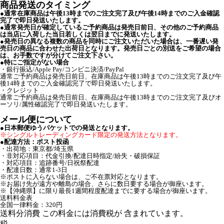
商品発送のタイミング
●通常在庫商品は午後13時までのご注文完了及び午後14時までのご入金確認
完了で即日発送いたします。
●通常発売日が確定しているご予約商品は発売日前日、その他のご予約商品
は当店に入荷した当日若しくは翌日までに発送いたします。
●発売日の異なる複数の商品を同時にご注文いただいた場合は、一番遅い発
売日の商品に合わせた出荷日となります。発売日ごとの別送をご希望の場合
は、お手数ですが分けてご注文下さい。
●特にご指定がない場合
・銀行振込/Apple Pay/コンビニ決済/PayPal
通常ご予約商品は発売日前日、在庫商品は午後13時までのご注文完了及び午
後14時までのご入金確認完了で即日発送いたします。
・クレジット
通常ご予約商品は発売日前日、在庫商品は午後13時までのご注文完了及びオ
ーソリ/属性確認完了で即日発送いたします。
メール便について
●日本郵便ゆうパケットでの発送となります。
※シングルトレーディングカード限定の発送方法となります。
●配達方法：ポスト投函
・出荷地：東京都/埼玉県
・非対応項目：代金引換/配達日時指定/紛失・破損保証
・対応項目：追跡番号/日祝祭配達
・配達日数：通常1-3日
※ポストに入らない場合は、ご不在票対応となります。
※お届け先が遠方や離島の場合、さらに数日要する場合が御座います。
※【沖縄県】に限り最長1週間程度配達までに要する場合が御座います。
送料料金表
全国一律料金：320円
送料分消費
この料金には消費税が 含まれています。
税