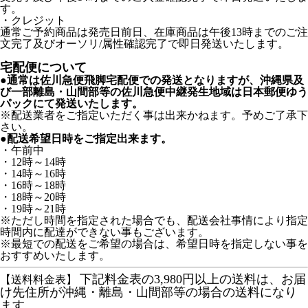
す。
・クレジット
通常ご予約商品は発売日前日、在庫商品は午後13時までのご注
文完了及びオーソリ/属性確認完了で即日発送いたします。
宅配便について
●通常は佐川急便飛脚宅配便での発送となりますが、沖縄県及
び一部離島・山間部等の佐川急便中継発生地域は日本郵便ゆう
パックにて発送いたします。
※配送業者をご指定いただく事は出来かねます。予めご了承下
さい。
●配送希望日時をご指定出来ます。
・午前中
・12時～14時
・14時～16時
・16時～18時
・18時～20時
・19時～21時
※ただし時間を指定された場合でも、配送会社事情により指定
時間内に配達ができない事もございます。
※最短での配送をご希望の場合は、希望日時を指定しない事を
おすすめいたします。
下記料金表の3,980円以上の送料は、お届
【送料料金表】
け先住所が沖縄・離島・山間部等の場合の送料になり
ます。