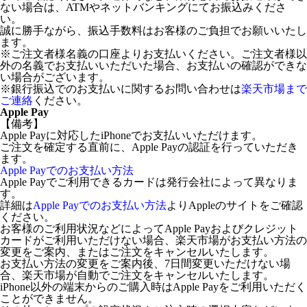
ない場合は、ATMやネットバンキングにてお振込みくださ
い。
誠に勝手ながら、振込手数料はお客様のご負担でお願いいたし
ます。
※ご注文者様名義の口座よりお支払いください。ご注文者様以
外の名義でお支払いいただいた場合、お支払いの確認ができな
い場合がございます。
※銀行振込でのお支払いに関するお問い合わせは
楽天市場まで
ご連絡
ください。
Apple Pay
【備考】
Apple Payに対応したiPhoneでお支払いいただけます。
ご注文を確定する直前に、Apple Payの認証を行っていただき
ます。
Apple Payでのお支払い方法
Apple Payでご利用できるカードは発行会社によって異なりま
す。
詳細は
Apple Payでのお支払い方法
よりAppleのサイトをご確認
ください。
お客様のご利用状況などによってApple Payおよびクレジット
カードがご利用いただけない場合、楽天市場がお支払い方法の
変更をご案内、またはご注文をキャンセルいたします。
お支払い方法の変更をご案内後、7日間変更いただけない場
合、楽天市場が自動でご注文をキャンセルいたします。
iPhone以外の端末からのご購入時はApple Payをご利用いただく
ことができません。