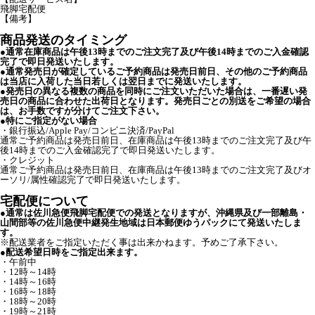
飛脚宅配便
【備考】
商品発送のタイミング
●通常在庫商品は午後13時までのご注文完了及び午後14時までのご入金確認
完了で即日発送いたします。
●通常発売日が確定しているご予約商品は発売日前日、その他のご予約商品
は当店に入荷した当日若しくは翌日までに発送いたします。
●発売日の異なる複数の商品を同時にご注文いただいた場合は、一番遅い発
売日の商品に合わせた出荷日となります。発売日ごとの別送をご希望の場合
は、お手数ですが分けてご注文下さい。
●特にご指定がない場合
・銀行振込/Apple Pay/コンビニ決済/PayPal
通常ご予約商品は発売日前日、在庫商品は午後13時までのご注文完了及び午
後14時までのご入金確認完了で即日発送いたします。
・クレジット
通常ご予約商品は発売日前日、在庫商品は午後13時までのご注文完了及びオ
ーソリ/属性確認完了で即日発送いたします。
宅配便について
●通常は佐川急便飛脚宅配便での発送となりますが、沖縄県及び一部離島・
山間部等の佐川急便中継発生地域は日本郵便ゆうパックにて発送いたしま
す。
※配送業者をご指定いただく事は出来かねます。予めご了承下さい。
●配送希望日時をご指定出来ます。
・午前中
・12時～14時
・14時～16時
・16時～18時
・18時～20時
・19時～21時