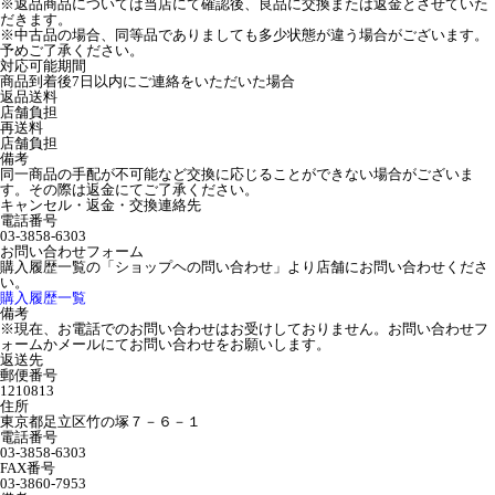
※返品商品については当店にて確認後、良品に交換または返金とさせていた
だきます。
※中古品の場合、同等品でありましても多少状態が違う場合がございます。
予めご了承ください。
対応可能期間
商品到着後7日以内にご連絡をいただいた場合
返品送料
店舗負担
再送料
店舗負担
備考
同一商品の手配が不可能など交換に応じることができない場合がございま
す。その際は返金にてご了承ください。
キャンセル・返金・交換連絡先
電話番号
03-3858-6303
お問い合わせフォーム
購入履歴一覧の「ショップヘの問い合わせ」より店舗にお問い合わせくださ
い。
購入履歴一覧
備考
※現在、お電話でのお問い合わせはお受けしておりません。お問い合わせフ
ォームかメールにてお問い合わせをお願いします。
返送先
郵便番号
1210813
住所
東京都足立区竹の塚７－６－１
電話番号
03-3858-6303
FAX番号
03-3860-7953