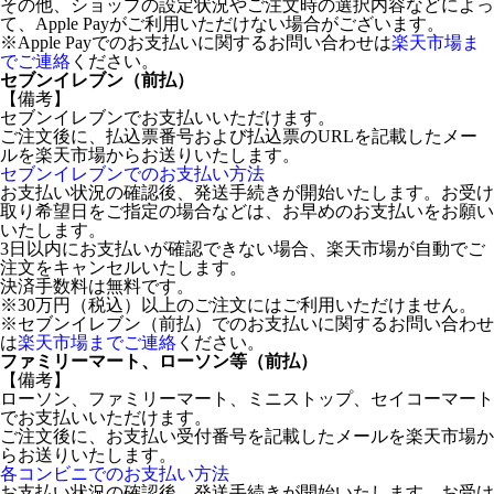
その他、ショップの設定状況やご注文時の選択内容などによっ
て、Apple Payがご利用いただけない場合がございます。
※Apple Payでのお支払いに関するお問い合わせは
楽天市場ま
でご連絡
ください。
セブンイレブン（前払）
【備考】
セブンイレブンでお支払いいただけます。
ご注文後に、払込票番号および払込票のURLを記載したメー
ルを楽天市場からお送りいたします。
セブンイレブンでのお支払い方法
お支払い状況の確認後、発送手続きが開始いたします。お受け
取り希望日をご指定の場合などは、お早めのお支払いをお願い
いたします。
3日以内にお支払いが確認できない場合、楽天市場が自動でご
注文をキャンセルいたします。
決済手数料は無料です。
※30万円（税込）以上のご注文にはご利用いただけません。
※セブンイレブン（前払）でのお支払いに関するお問い合わせ
は
楽天市場までご連絡
ください。
ファミリーマート、ローソン等（前払）
【備考】
ローソン、ファミリーマート、ミニストップ、セイコーマート
でお支払いいただけます。
ご注文後に、お支払い受付番号を記載したメールを楽天市場か
らお送りいたします。
各コンビニでのお支払い方法
お支払い状況の確認後、発送手続きが開始いたします。お受け