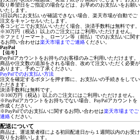
取り希望日をご指定の場合などは、お早めのお支払いをお願い
いたします。
3日以内にお支払いが確認できない場合、楽天市場が自動でご
注文をキャンセルいたします。
各コンビニでお支払いいただく場合、決済手数料は無料です。
※30万円（税込）以上のご注文にはご利用いただけません。
※ファミリーマート、ローソン等（前払）でのお支払いに関す
るお問い合わせは
楽天市場までご連絡
ください。
PayPal
【備考】
PayPalアカウントをお持ちのお客様のみご利用いただけます。
商品や注文数の追加をされる場合、改めて注文いただく必要が
あります。予めご了承ください。
PayPalでのお支払い方法
注文を確定するボタンを押す際に、お支払いの手続きをしてい
ただきます。
決済手数料は無料です。
※100万円（税込）以上のご注文にはご利用いただけません。
※PayPalアカウントをお持ちでない場合、PayPalアカウントを
作成ください。
※PayPalでのお支払いに関するお問い合わせは
楽天市場までご
連絡
ください。
配送について
商品は、運送業者様による初回配達日から１週間以内のお受け
取りをお願いします。