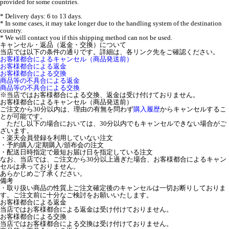
provided for some countries.
* Delivery days: 6 to 13 days.
* In some cases, it may take longer due to the handling system of the destination
country.
* We will contact you if this shipping method can not be used.
キャンセル・返品（返金・交換）について
当店では以下の条件の通りです。詳細は、各リンク先をご確認ください。
お客様都合によるキャンセル（商品発送前）
お客様都合による返金
お客様都合による交換
商品等の不具合による返金
商品等の不具合による交換
※当店ではお客様都合による交換、返金は受け付けておりません。
お客様都合によるキャンセル（商品発送前）
ご注文から30分以内は、理由の有無を問わず
購入履歴
からキャンセルするこ
とが可能です。
ただし以下の場合においては、30分以内でもキャンセルできない場合がご
ざいます。
・楽天会員登録を利用していない注文
・予約購入/定期購入/頒布会の注文
・配送日時指定で最短お届け日を指定している注文
なお、当店では、ご注文から30分以上過ぎた場合、お客様都合によるキャン
セルは承っておりません。
あらかじめご了承ください。
備考
・取り扱い商品の性質上ご注文確定後のキャンセルは一切お断りしておりま
す。ご注文前に十分なご検討をお願いいたします。
お客様都合による返金
当店ではお客様都合による返金は受け付けておりません。
お客様都合による交換
当店ではお客様都合による交換は受け付けておりません。