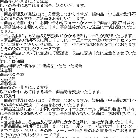
商品等の不具合による返金
以下の条件にあてはまる場合、返金いたします。
対応条件
・商品管理及び発送には十分留意しておりますが、誤納品・中古品の動作不
良の場合のみ交換・ご返品をお受けいたします。
※商品返送前に必ず、お問い合わせフォームかメールで商品到着後7日以内
に事前連絡をお願いいたします。事前連絡がないご返品は一切お受けいたし
ません。
※当店起因による返品及び交換時にかかる送料は、当社が負担いたします。
※新品商品の初期不良に関しましては、一度メーカー様のサポートセンター
までご連絡ください。その際、メーカー担当社様のお名前を伺っておきます
とその後のご対応がスムーズです。
※返品商品については当店にて確認後、良品に交換または返金とさせていた
だきます。
対応可能期間
商品到着後7日以内にご連絡をいただいた場合
返金額
商品代金全額
返品送料
店舗負担
商品等の不具合による交換
以下の条件にあてはまる場合、商品等を交換いたします。
対応条件
・商品管理及び発送には十分留意しておりますが、誤納品・中古品の動作不
良の場合のみ交換・ご返品をお受けいたします。
※商品返送前に必ず、お問い合わせフォームかメールで商品到着後7日以内
に事前連絡をお願いいたします。事前連絡がないご返品は一切お受けいたし
ません。
※当店起因による返品及び交換時にかかる送料は、当社が負担いたします。
※新品商品の初期不良に関しましては、一度メーカー様のサポートセンター
までご連絡ください。その際、メーカー担当社様のお名前を伺っておきます
とその後のご対応がスムーズです。