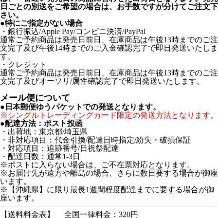
日ごとの別送をご希望の場合は、お手数ですが分けてご注文下
さい。
●特にご指定がない場合
・銀行振込/Apple Pay/コンビニ決済/PayPal
通常ご予約商品は発売日前日、在庫商品は午後13時までのご注
文完了及び午後14時までのご入金確認完了で即日発送いたしま
す。
・クレジット
通常ご予約商品は発売日前日、在庫商品は午後13時までのご注
文完了及びオーソリ/属性確認完了で即日発送いたします。
メール便について
●日本郵便ゆうパケットでの発送となります。
※シングルトレーディングカード限定の発送方法となります。
●配達方法：ポスト投函
・出荷地：東京都/埼玉県
・非対応項目：代金引換/配達日時指定/紛失・破損保証
・対応項目：追跡番号/日祝祭配達
・配達日数：通常1-3日
※ポストに入らない場合は、ご不在票対応となります。
※お届け先が遠方や離島の場合、さらに数日要する場合が御座
います。
※【沖縄県】に限り最長1週間程度配達までに要する場合が御
座います。
【送料料金表】
全国一律料金：320円