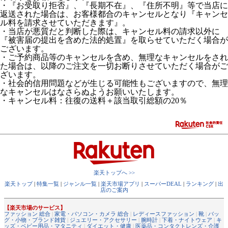
・『お受取り拒否』、『長期不在』、『住所不明』等で当店に
返送された場合は、お客様都合のキャンセルとなり『キャンセ
ル料を請求させていただきます』。
・当店が悪質だと判断した際は、キャンセル料の請求以外に
『被害届の提出を含めた法的処置』を取らせていただく場合が
ございます。
・ご予約商品等のキャンセルを含め、無理なキャンセルをされ
た場合は、以降のご注文を一切お断りさせていただく場合がご
ざいます。
・社会的信用問題などが生じる可能性もございますので、無理
なキャンセルはなさらぬようお願いいたします。
・キャンセル料：往復の送料＋該当取引総額の20％
楽天トップへ >>
楽天トップ
|
特集一覧
|
ジャンル一覧
|
楽天市場アプリ
|
スーパーDEAL
|
ランキング
|
出
店のご案内
【楽天市場のサービス】
ファッション 総合
|
家電・パソコン・カメラ 総合
|
レディースファッション
|
靴
|
バッ
グ・小物・ブランド雑貨
|
ジュエリー・アクセサリー
|
腕時計
|
下着・ナイトウェア
|
キ
ッズ・ベビー用品・マタニティ
|
ダイエット・健康
|
医薬品・コンタクトレンズ・介護