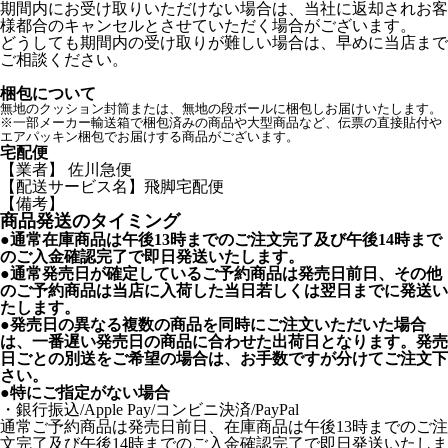
期間内にお受け取りいただけない場合は、当社に返却されお客
様都合のキャンセルとさせていただく場合がございます。
どうしても期間内の受け取りが難しい場合は、早めに当店まで
ご相談ください。
梱包について
無地のクッション封筒または、無地の段ボールに梱包しお届けいたします。
※一部メーカー輸送箱で梱包済みの商品や大型商品など、伝票の直接貼付や
エアパッキン梱包でお届けする商品がございます。
宅配便
【業者】 佐川急便
【配送サービス名】飛脚宅配便
【備考】
商品発送のタイミング
●通常在庫商品は午後13時までのご注文完了及び午後14時まで
のご入金確認完了で即日発送いたします。
●通常発売日が確定しているご予約商品は発売日前日、その他
のご予約商品は当店に入荷した当日若しくは翌日までに発送い
たします。
●発売日の異なる複数の商品を同時にご注文いただいた場合
は、一番遅い発売日の商品に合わせた出荷日となります。発売
日ごとの別送をご希望の場合は、お手数ですが分けてご注文下
さい。
●特にご指定がない場合
・銀行振込/Apple Pay/コンビニ決済/PayPal
通常ご予約商品は発売日前日、在庫商品は午後13時までのご注
文完了及び午後14時までのご入金確認完了で即日発送いたしま