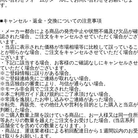
す。
■
キャンセル・返金・交換についての注意事項
・メーカー都合による商品の発売中止や状態不備及び欠品が確
認された場合、ご注文をキャンセルさせていただく場合がござ
います。
・当店に表示された価格が市場相場等に比較して誤っているこ
とが明らかな場合、ご注文をキャンセルさせていただく場合が
ございます。
・下記に該当する場合、お客様のご確認なしにキャンセルさせ
ていただく場合がございます。
※ご登録情報に誤りがある場合。
※ご登録連絡先にご連絡が取れない場合。
※当店独自の審査により、与信が通らない場合。
※モール非会員でご注文された場合。
※本ご利用ガイド及び規約にご了承頂けない場合。
※常識を逸脱したお申し込みやご連絡があった場合。
※転売、再販売、その他仕入や営利を目的とした購入と当店が
判断した場合。
※ご購入数量上限を設けている商品に、お一人様又は同一住所
等あたりの数量を越えたご注文をお受けした場合。(当店系列
店舗全てを含めての数量となります。)
・商品は、運送業者様による初回配達日から１週間以内のお受
け取りをお願いします。