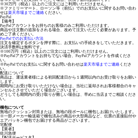
※30万円（税込）以上のご注文にはご利用いただけません。
※ファミリーマート、ローソン等（前払）でのお支払いに関するお問い合わ
せは
楽天市場までご連絡
ください。
PayPal
【備考】
PayPalアカウントをお持ちのお客様のみご利用いただけます。
商品や注文数の追加をされる場合、改めて注文いただく必要があります。予
めご了承ください。
PayPalでのお支払い方法
注文を確定するボタンを押す際に、お支払いの手続きをしていただきます。
決済手数料は無料です。
※100万円（税込）以上のご注文にはご利用いただけません。
※PayPalアカウントをお持ちでない場合、PayPalアカウントを作成くださ
い。
※PayPalでのお支払いに関するお問い合わせは
楽天市場までご連絡
くださ
い。
配送について
商品は、運送業者様による初回配達日から１週間以内のお受け取りをお願い
します。
期間内にお受け取りいただけない場合は、当社に返却されお客様都合のキャ
ンセルとさせていただく場合がございます。
どうしても期間内の受け取りが難しい場合は、早めに当店までご相談くださ
い。
梱包について
無地のクッション封筒または、無地の段ボールに梱包しお届けいたします。
※一部メーカー輸送箱で梱包済みの商品や大型商品など、伝票の直接貼付や
エアパッキン梱包でお届けする商品がございます。
宅配便
【業者】
佐川急便
【配送サービス名】