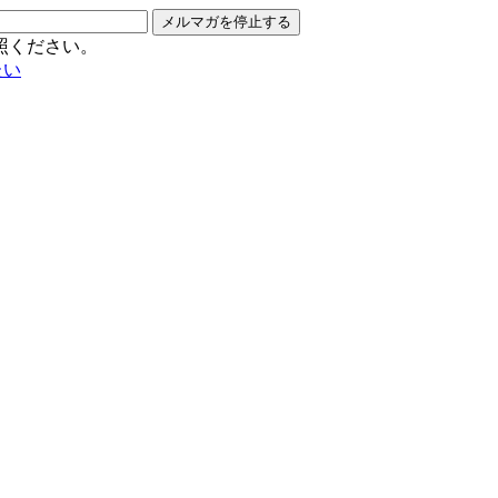
メルマガを停止する
照ください。
たい