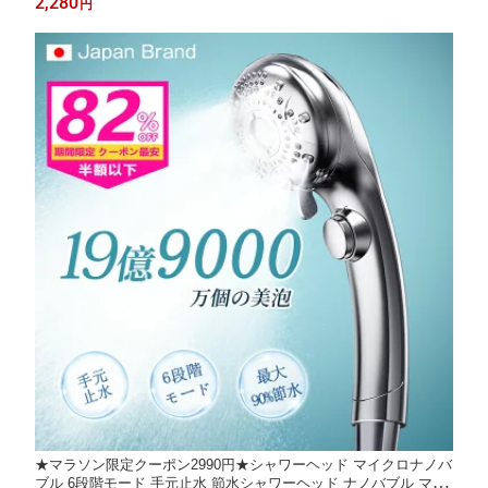
2,280
円
量 基礎代謝量 体内水分測定 体脂肪量骨量 内臓脂肪 タンパク質
コンパクト
★マラソン限定クーポン2990円★シャワーヘッド マイクロナノバ
ブル 6段階モード 手元止水 節水シャワーヘッド ナノバブル マイ