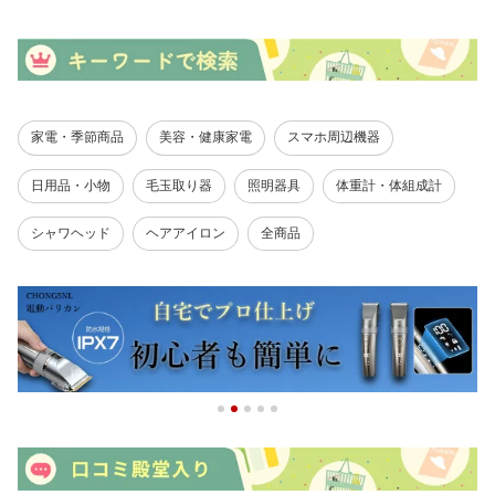
能 リラックスグッズ 簡
droidに対応 ハンズフリ
急速充電 大容量 長時間
単操作 静音 軽量 小型 敬
ー スマホストラップ付き
稼働 多機能掃除機 ソフ
老の日ギフト
落下防止 旅行/徒歩/釣り/
ァ/車用 家庭用 フィルタ
運動
ー2個
家電・季節商品
美容・健康家電
スマホ周辺機器
日用品・小物
毛玉取り器
照明器具
体重計・体組成計
シャワヘッド
ヘアアイロン
全商品