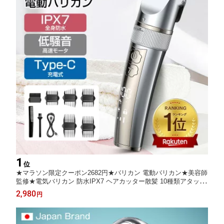
1
位
★マラソン限定クーポン2682円★バリカン 電動バリカン★美容師
監修★電気バリカン 防水IPX7 ヘアカッター散髪 10種類アタッチ
メント 低騒音 ロック機能日本製刃 バリカンメンズ USB急速充電
2,980
円
コードレス バリカン子供 家庭用 業務用 ヘアトリマー セルフカッ
ト