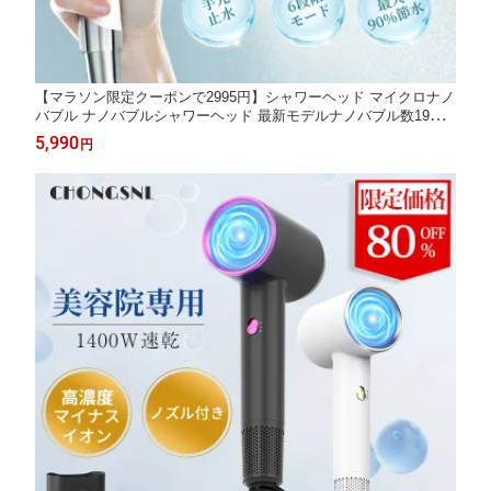
【マラソン限定クーポンで2995円】シャワーヘッド マイクロナノ
バブル ナノバブルシャワーヘッド 最新モデルナノバブル数19億9
000万個 ミスト6つモード 節水シャワーヘッド 強い水圧 高洗浄力
5,990
円
手元止水 毛穴ケア 頭皮ケア 汚れ除去 美肌保湿 しゃわーへっど