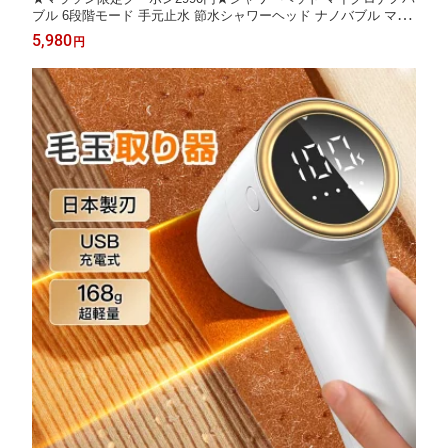
ブル 6段階モード 手元止水 節水シャワーヘッド ナノバブル マイ
クロバブル 増圧節水 極細水流 肌ケア ミスト 高洗浄力 毛穴汚れ
5,980
円
除去 肌に優しい 頭皮ケア 保温保湿 美肌 美髪 汎用アダプター 取
付簡単