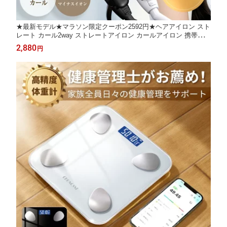
★最新モデル★マラソン限定クーポン2592円★ヘアアイロン スト
レート カール2way ストレートアイロン カールアイロン 携帯ヘア
アイロン ストレートヘアアイロン 高濃度マイナスイオン 急速加
2,880
円
熱 温度6段階調節 360度回転コード 自動電源OFF コンパクト軽量
携帯 旅行