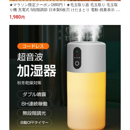
★マラソン限定クーポン1880円！★毛玉取り器 毛玉取り 毛玉取
り機 充電式 5段階調節 日本製6枚刃 けだまとり 電動 残量表示 ハ
ンディ毛玉カット コンパクト コードレス 持ち運びやすい 軽量 le
1,980
円
dパネル付き 安全装置付き 毛玉ポケット付き 大容量バッテリー
切れ味抜群