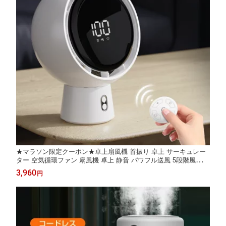
★マラソン限定クーポン★卓上扇風機 首振り 卓上 サーキュレー
ター 空気循環ファン 扇風機 卓上 静音 パワフル送風 5段階風量
自動首振り 液晶ディスプレイ タイマー リモコン DCモーター 換
3,960
円
気 衣類乾燥 部屋干し 節電省エネ 熱中症対策 軽量コンパクト