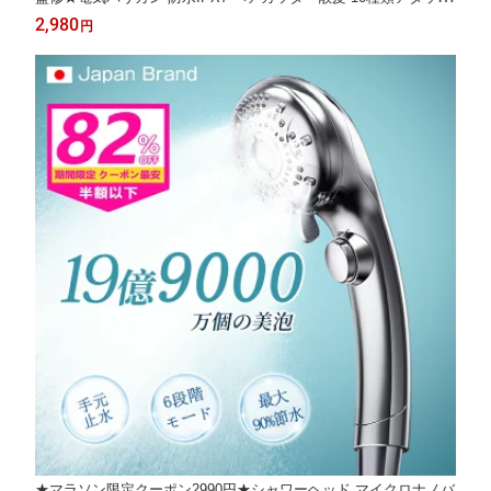
メント 低騒音 ロック機能日本製刃 バリカンメンズ USB急速充電
2,980
円
コードレス バリカン子供 家庭用 業務用 ヘアトリマー セルフカッ
ト
★マラソン限定クーポン2990円★シャワーヘッド マイクロナノバ