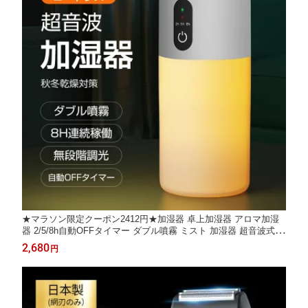
★マラソン限定クーポン2412円★加湿器 卓上加湿器 アロマ加湿
器 2/5/8h自動OFFタイマー ダブル噴霧 ミスト 加湿器 超音波式
マイナスイオン 次亜塩素酸水対応 コードレス 加湿器 ミニ加湿器
2,680
円
空焚き防止 充電式 8h連続加湿 静音 ナイトライト 部屋 寝室 車載
加湿器