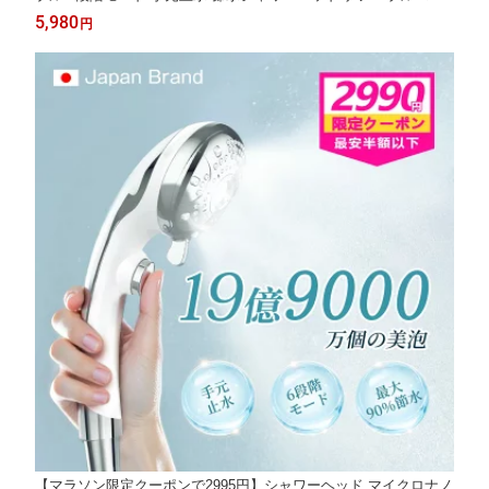
クロバブル 増圧節水 極細水流 肌ケア ミスト 高洗浄力 毛穴汚れ
5,980
円
除去 肌に優しい 頭皮ケア 保温保湿 美肌 美髪 汎用アダプター 取
付簡単
【マラソン限定クーポンで2995円】シャワーヘッド マイクロナノ