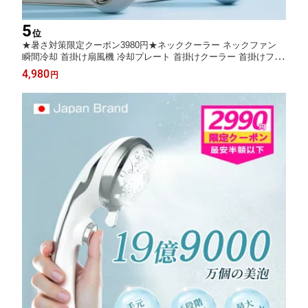
5
位
★暑さ対策限定クーポン3980円★ネッククーラー ネックファン
瞬間冷却 首掛け扇風機 冷却プレート 首掛けクーラー 首掛けファ
ン くびかけ扇風機 5段階風量調節 360°強力送風 静音設計 羽根な
4,980
円
し ポータブルファン 熱中症対策 マスク蒸れ対策 暑さ対策