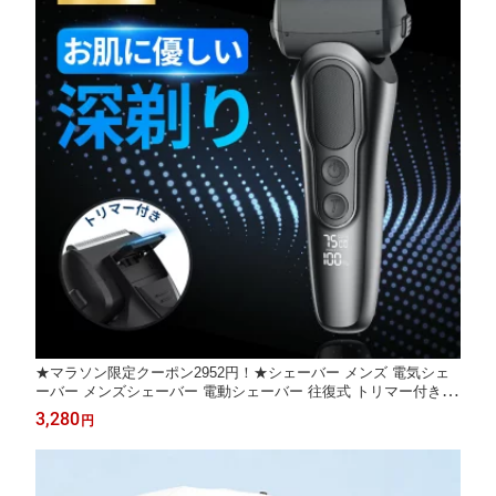
★マラソン限定クーポン2952円！★シェーバー メンズ 電気シェ
ーバー メンズシェーバー 電動シェーバー 往復式 トリマー付き 電
動髭剃り 電気カミソリ 男性 ヒゲトリマー 電動ひげそり 乾湿両用
3,280
円
3枚刃 ロック機能 IPX7防水 持ち運び便利 男性 出張/旅行 ギフト