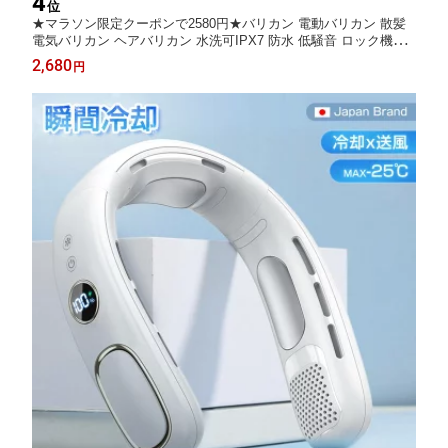
4
位
★マラソン限定クーポンで2580円★バリカン 電動バリカン 散髪
電気バリカン ヘアバリカン 水洗可IPX7 防水 低騒音 ロック機能
USB充電式 日本製刃 Type-C急速充電 コードレス アタッチメント
2,680
円
ヘアカッター メンズ 子供 大人 ヘアトリマー セルフカット 家庭/
業務用