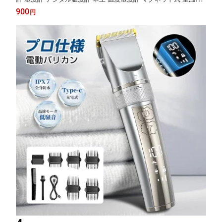
スタンド 小型 コンパクト シンプル 手のひらサイズ 温湿度マーク
900
円
デジタル時計 室内 感染症 乾燥 熱中症対策 風邪 温湿度 健康管理
体調管理