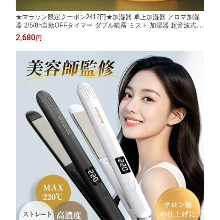
★マラソン限定クーポン2412円★加湿器 卓上加湿器 アロマ加湿
器 2/5/8h自動OFFタイマー ダブル噴霧 ミスト 加湿器 超音波式
マイナスイオン 次亜塩素酸水対応 コードレス 加湿器 ミニ加湿器
2,680
円
空焚き防止 充電式 8h連続加湿 静音 ナイトライト 部屋 寝室 車載
加湿器