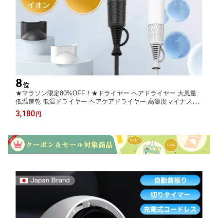
8
位
★マラソン限定80%OFF！★ドライヤー ヘアドライヤー 大風量
低温速乾 低温ドライヤー ヘアケアドライヤー 高濃度マイナスイ
オン 冷熱風 軽量 低騒音 コンパクト 持ち運び便利 過熱保護 ノズ
3,180
円
ル レディース メンズ 男性女性 家庭用/出張用/旅行用