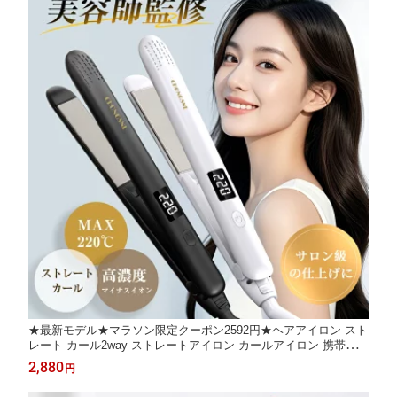
★最新モデル★マラソン限定クーポン2592円★ヘアアイロン スト
レート カール2way ストレートアイロン カールアイロン 携帯ヘア
アイロン ストレートヘアアイロン 高濃度マイナスイオン 急速加
2,880
円
熱 温度6段階調節 360度回転コード 自動電源OFF コンパクト軽量
携帯 旅行