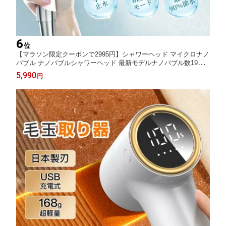
6
位
【マラソン限定クーポンで2995円】シャワーヘッド マイクロナノ
バブル ナノバブルシャワーヘッド 最新モデルナノバブル数19億9
000万個 ミスト6つモード 節水シャワーヘッド 強い水圧 高洗浄力
5,990
円
手元止水 毛穴ケア 頭皮ケア 汚れ除去 美肌保湿 しゃわーへっど