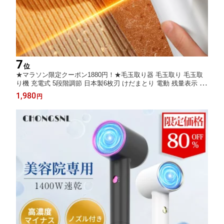
7
位
★マラソン限定クーポン1880円！★毛玉取り器 毛玉取り 毛玉取
り機 充電式 5段階調節 日本製6枚刃 けだまとり 電動 残量表示 ハ
ンディ毛玉カット コンパクト コードレス 持ち運びやすい 軽量 le
1,980
円
dパネル付き 安全装置付き 毛玉ポケット付き 大容量バッテリー
切れ味抜群