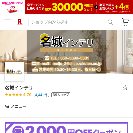
名城インテリ
4.70
（
4,441
件）
メニュー