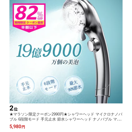
2
位
★マラソン限定クーポン2990円★シャワーヘッド マイクロナノバ
ブル 6段階モード 手元止水 節水シャワーヘッド ナノバブル マイ
クロバブル 増圧節水 極細水流 肌ケア ミスト 高洗浄力 毛穴汚れ
5,980
円
除去 肌に優しい 頭皮ケア 保温保湿 美肌 美髪 汎用アダプター 取