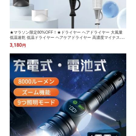
★マラソン限定80%OFF！★ドライヤー ヘアドライヤー 大風量
低温速乾 低温ドライヤー ヘアケアドライヤー 高濃度マイナスイ
オン 冷熱風 軽量 低騒音 コンパクト 持ち運び便利 過熱保護 ノズ
3,180
円
ル レディース メンズ 男性女性 家庭用/出張用/旅行用