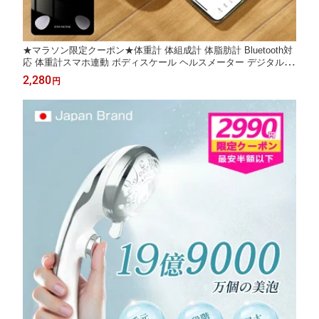
★マラソン限定クーポン★体重計 体組成計 体脂肪計 Bluetooth対
応 体重計スマホ連動 ボディスケール ヘルスメーター デジタル体
重計 シンプル軽量薄型 高精度 iOS/Android体脂肪率 BMI値 筋肉
2,280
円
量 基礎代謝量 体内水分測定 体脂肪量骨量 内臓脂肪 タンパク質
コンパクト