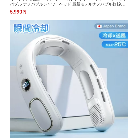
バブル ナノバブルシャワーヘッド 最新モデルナノバブル数19億9
000万個 ミスト6つモード 節水シャワーヘッド 強い水圧 高洗浄力
5,990
円
手元止水 毛穴ケア 頭皮ケア 汚れ除去 美肌保湿 しゃわーへっど