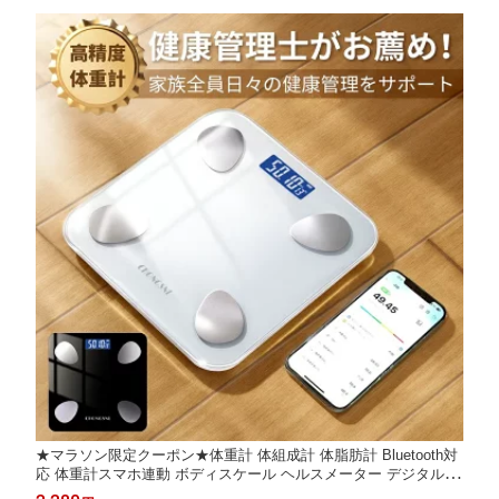
ト
★マラソン限定クーポン★体重計 体組成計 体脂肪計 Bluetooth対
応 体重計スマホ連動 ボディスケール ヘルスメーター デジタル体
重計 シンプル軽量薄型 高精度 iOS/Android体脂肪率 BMI値 筋肉