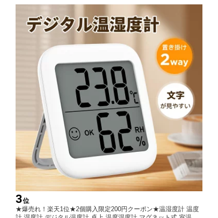
付簡単
3
位
★爆売れ！楽天1位★2個購入限定200円クーポン★温湿度計 温度
計 湿度計 デジタル温度計 卓上 温度湿度計 マグネット式 室温計