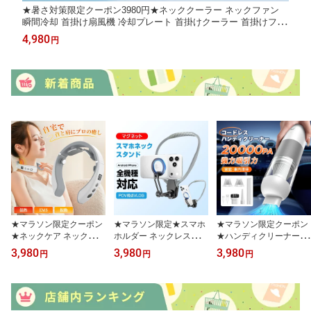
★暑さ対策限定クーポン3980円★ネッククーラー ネックファン
瞬間冷却 首掛け扇風機 冷却プレート 首掛けクーラー 首掛けファ
ン くびかけ扇風機 5段階風量調節 360°強力送風 静音設計 羽根な
4,980
円
し ポータブルファン 熱中症対策 マスク蒸れ対策 暑さ対策
★マラソン限定クーポン
★マラソン限定★スマホ
★マラソン限定クーポン
★ネックケア ネックマッ
ホルダー ネックレスマウ
★ハンディクリーナー ハ
サージ器 ネックマッサー
ント 磁気マグネット 首
ンディ掃除機 コードレス
3,980
3,980
3,980
円
円
円
ジャー 首 リラクゼーシ
掛けスマホホルダー スマ
カークリーナー 車用掃除
ョン器 温熱 EMS 振動機
ホ撮影 スマホ ネックホ
機 20000Pa強力吸引 車
能 首元ケア 首元リフレ
ルダー 超強力磁力 多角
載掃除機 ミニ掃除機 小
ッシュ 10種類モード 19
度調整可能 携帯電話スタ
型掃除機 コンパクト コ
段階強度調整 タイマー機
ンド 両手解放 iPhone/An
ードレス掃除機 Type-c