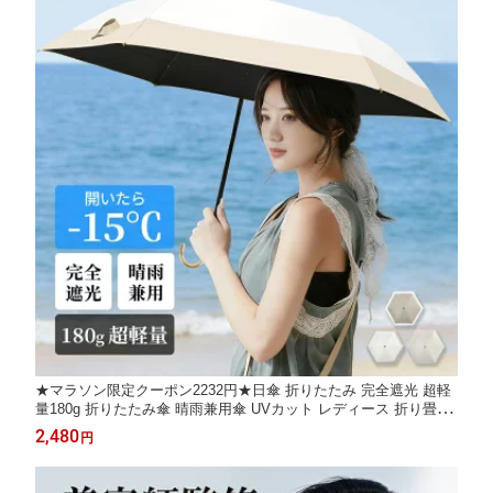
★マラソン限定クーポン2232円★日傘 折りたたみ 完全遮光 超軽
量180g 折りたたみ傘 晴雨兼用傘 UVカット レディース 折り畳み
傘 6本骨 紫外線対策 日焼け対策 メンズ レディース 子供 男女兼
2,480
円
用 おりたたみ傘 コンパクト 涼しい 頑丈 撥水加工 梅雨/熱中症対
策 肌を守る