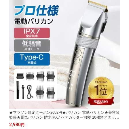
★マラソン限定クーポン2682円★バリカン 電動バリカン★美容師
監修★電気バリカン 防水IPX7 ヘアカッター散髪 10種類アタッチ
メント 低騒音 ロック機能日本製刃 バリカンメンズ USB急速充電
2,980
円
コードレス バリカン子供 家庭用 業務用 ヘアトリマー セルフカッ