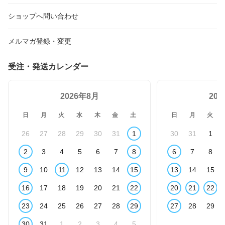
ショップへ問い合わせ
メルマガ登録・変更
受注・発送カレンダー
2026年8月
20
日
月
火
水
木
金
土
日
月
火
26
27
28
29
30
31
1
30
31
1
2
3
4
5
6
7
8
6
7
8
9
10
11
12
13
14
15
13
14
15
16
17
18
19
20
21
22
20
21
22
23
24
25
26
27
28
29
27
28
29
30
31
1
2
3
4
5