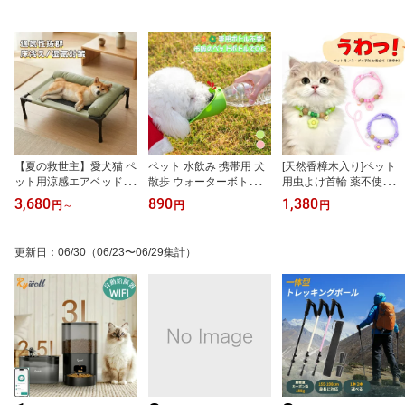
【夏の救世主】愛犬猫 ペ
ペット 水飲み 携帯用 犬
[天然香樟木入り]ペット
ット用涼感エアベッド 蒸
散歩 ウォーターボトル
用虫よけ首輪 薬不使用
れずに快適 浮き構造で熱
[市販のペットボトル対
ノミ ダニ予防 100%天然
3,680
890
1,380
円
～
円
円
中症対策 15kgまで対応
応] リーフ型 シリコン 給
素材 調整可能 柔らかい
高耐久 室内外兼用
水器 折りたたみ 軽量 お
軽い お洒落なマカロン色
出かけ 散歩グッズ 水分
夏の散歩 虫対策 室内猫
更新日
：
06/30
（06/23〜06/29集計）
補給 飲みやすい 広口設
子犬 犬用
計 (ピンク/グリーン)