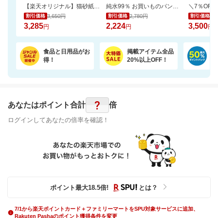
【楽天オリジナル】猫砂紙タイプ大容量＼約一か月548円／今だけお買い得セール！
純水99％ お買いものパンダ！ おしりふき 80枚 24個
3,650円
2,780円
3,
割引価格
割引価格
割引価格
3,285
2,224
3,500
円
円
円
食品と日用品がお
掲載アイテム全品
日
得！
20%以上OFF！
ポ
?
あなたはポイント
合計
倍
ログインしてあなたの倍率を確認！
ポイント最大
18.5
倍
!
とは？
7/1から楽天ポイントカード＋ファミリーマートをSPU対象サービスに追加、
Rakuten Pashaのポイント獲得条件を変更