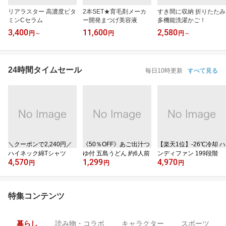
リアラスター 高濃度ビタ
2本SET★育毛剤メーカ
すき間に収納 折りたたみ
ミンCセラム
ー開発まつげ美容液
多機能洗濯かご！
3,400
11,600
2,580
円
～
円
円
～
24時間タイムセール
毎日10時更新
すべて見る
＼クーポンで2,240円／
《50％OFF》あご出汁つ
【楽天1位】‐26℃冷却 ハ
ハイネック綿Tシャツ
ゆ付 五島うどん 約6人前
ンディファン 199段階
4,570
1,299
4,970
円
円
円
特集コンテンツ
暮らし
読み物・コラボ
キャラクター
スポーツ