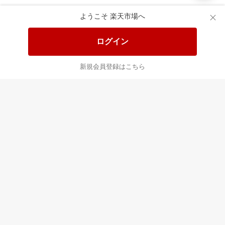
楽天市場配送ガイド（受取方法）
ようこそ 楽天市場へ
楽天にお店を開きませんか？
ログイン
楽天ショッピングサービスご利用規約
新規会員登録はこちら
ページ内容・広告に関するご意見はこちら
楽天クラッチ募金
Rakuten Ichiba English Guide
ご利用ガイド
ヘルプ
ログイン
プラットフォームの透明性及び公正性の向上に関する取り組み
について