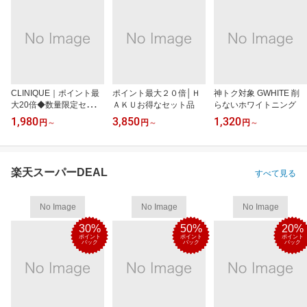
CLINIQUE｜ポイント最
ポイント最大２０倍│Ｈ
神トク対象 GWHITE 削
大20倍◆数量限定セット
ＡＫＵお得なセット品
らないホワイトニング
も
1,980
3,850
1,320
円
～
円
～
円
～
楽天スーパーDEAL
すべて見る
No Image
No Image
No Image
30%
50%
20%
ポイント
ポイント
ポイント
バック
バック
バック