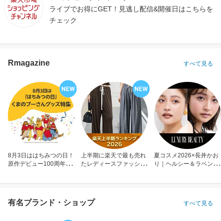
ライブでお得にGET！見逃し配信&開催日はこちらを
チェック
Rmagazine
すべて見る
8月3日ははちみつの日！
上半期に楽天で最も売れ
夏コスメ2026×長井かお
原作デビュー100周年も
たレディースファッショ
り｜ヘルシー＆ラベンダ
お祝い
ン
ーメイク
有名ブランド・ショップ
すべて見る