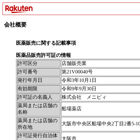
会社概要
医薬販売に関する記載事項
医薬品販売許可証の情報
許可区分
店舗販売業
許可番号
第21V00040号
発行年月日
令和3年10月1日
有効期限
令和9年9月30日
許可証の名義人
株式会社 メニピィ
薬局または店舗の
船場薬店
名称
薬局または店舗の
大阪市中央区船場中央2丁目2番5‐10
所在地
許可証発行自治体
大阪市