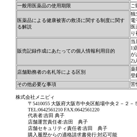
一般用医薬品の使用期限
ご
独
医薬品による健康被害の救済に関する制度に関す
電子
る解説
医
り
当
1
販売記録作成にあたっての個人情報利用目的
が
2
薬
店舗勤務者の名札等による区別
登
その他必要な事項
苦
株式会社メニピィ
〒5410055 大阪府大阪市中央区船場中央２－２
TEL:0642561210 FAX:0642561220
代表者:吉田 典子
店舗運営責任者:吉田 典子
店舗セキュリティ責任者:吉田 典子
購入履歴からの適格請求書発行:対応可能