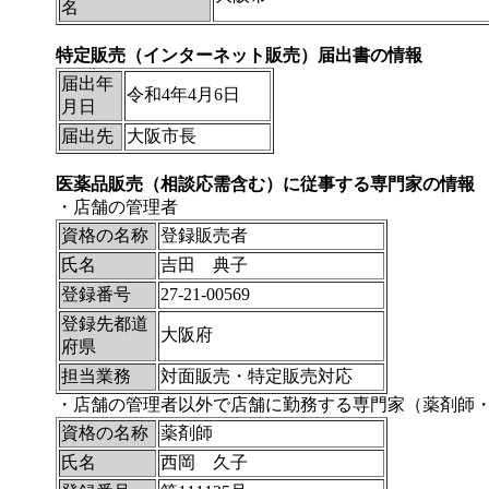
名
特定販売（インターネット販売）届出書の情報
届出年
令和4年4月6日
月日
届出先
大阪市長
医薬品販売（相談応需含む）に従事する専門家の情報
・店舗の管理者
資格の名称
登録販売者
氏名
吉田 典子
登録番号
27-21-00569
登録先都道
大阪府
府県
担当業務
対面販売・特定販売対応
・店舗の管理者以外で店舗に勤務する専門家（薬剤師
資格の名称
薬剤師
氏名
西岡 久子