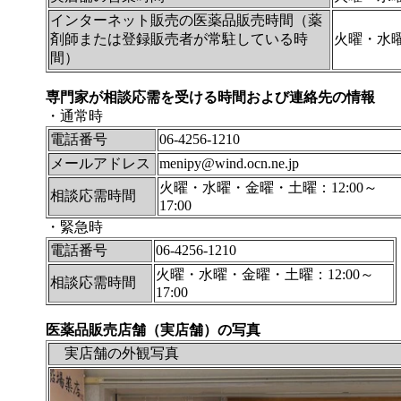
インターネット販売の医薬品販売時間（薬
剤師または登録販売者が常駐している時
火曜・水曜
間）
専門家が相談応需を受ける時間および連絡先の情報
・通常時
電話番号
06-4256-1210
メールアドレス
menipy@wind.ocn.ne.jp
火曜・水曜・金曜・土曜：12:00～
相談応需時間
17:00
・緊急時
電話番号
06-4256-1210
火曜・水曜・金曜・土曜：12:00～
相談応需時間
17:00
医薬品販売店舗（実店舗）の写真
実店舗の外観写真