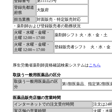
登録番号
第111125号
登録先都道
大阪府
府県
担当業務
対面販売・特定販売対応
・薬剤師および登録販売者の勤務状況
火曜・水曜・金曜・
薬剤師シフト 火・水・金・土
土曜 12:00～17:00
火曜・水曜・金曜・
登録販売者シフト 火・水・金
土曜 12:00～17:00
厚生労働省薬剤師資格確認検索システムは
こちら
取扱う一般用医薬品の区分
取扱う一般用医薬品の区
第1類医薬品、指定第2類医
分
医薬品販売店舗の営業時間
インターネットでの注文受付時間
注文は24
実店舗の営業時間
火曜・水曜