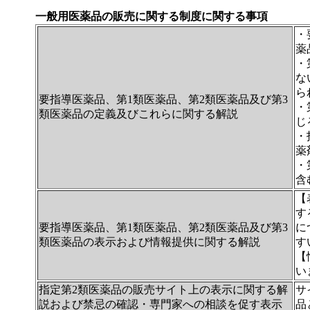
一般用医薬品の販売に関する制度に関する事項
・
薬
・
な
ら
要指導医薬品、第1類医薬品、第2類医薬品及び第3
・
類医薬品の定義及びこれらに関する解説
じ
・
薬
・
含
【
す
要指導医薬品、第1類医薬品、第2類医薬品及び第3
に
類医薬品の表示および情報提供に関する解説
す
【
い
指定第2類医薬品の販売サイト上の表示に関する解
サ
説および禁忌の確認・専門家への相談を促す表示
品