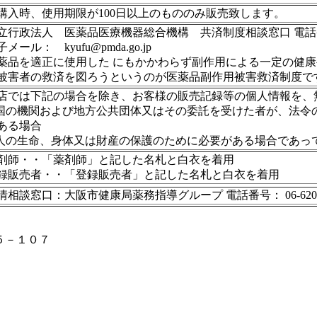
購入時、使用期限が100日以上のもののみ販売致します。
立行政法人 医薬品医療機器総合機構 共済制度相談窓口 電話番号：012
メール： kyufu@pmda.go.jp
薬品を適正に使用した にもかかわらず副作用による一定の健
被害者の救済を図ろうというのが医薬品副作用被害救済制度で
店では下記の場合を除き、お客様の販売記録等の個人情報を、
)国の機関および地方公共団体又はその委託を受けた者が、法
ある場合
)人の生命、身体又は財産の保護のために必要がある場合であっ
剤師・・「薬剤師」と記した名札と白衣を着用
録販売者・・「登録販売者」と記した名札と白衣を着用
情相談窓口：大阪市健康局薬務指導グループ 電話番号： 06-6208-
－５－１０７