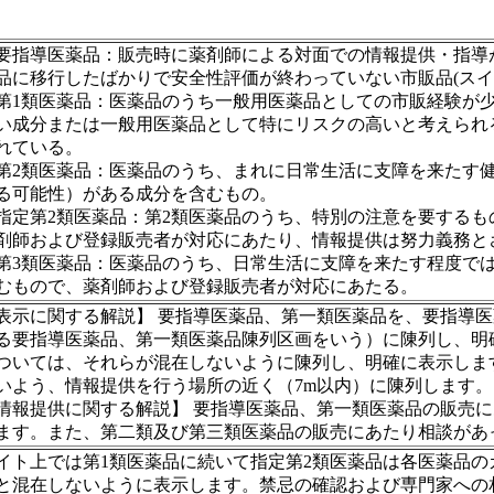
要指導医薬品：販売時に薬剤師による対面での情報提供・指導
品に移行したばかりで安全性評価が終わっていない市販品(スイ
第1類医薬品：医薬品のうち一般用医薬品としての市販経験が
い成分または一般用医薬品として特にリスクの高いと考えられ
れている。
第2類医薬品：医薬品のうち、まれに日常生活に支障を来たす
る可能性）がある成分を含むもの。
指定第2類医薬品：第2類医薬品のうち、特別の注意を要する
剤師および登録販売者が対応にあたり、情報提供は努力義務と
第3類医薬品：医薬品のうち、日常生活に支障を来たす程度で
むもので、薬剤師および登録販売者が対応にあたる。
表示に関する解説】 要指導医薬品、第一類医薬品を、要指導
る要指導医薬品、第一類医薬品陳列区画をいう）に陳列し、明
ついては、それらが混在しないように陳列し、明確に表示しま
いよう、情報提供を行う場所の近く（7m以内）に陳列します。
情報提供に関する解説】 要指導医薬品、第一類医薬品の販売
ます。また、第二類及び第三類医薬品の販売にあたり相談があ
イト上では第1類医薬品に続いて指定第2類医薬品は各医薬品
と混在しないように表示します。禁忌の確認および専門家への