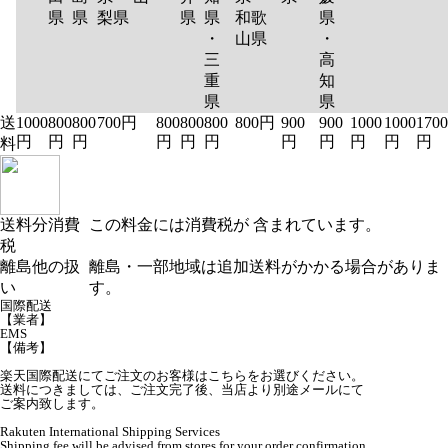
県
県
梨県
県
県
和歌
県
・
山県
・
三
高
重
知
県
県
送
1000
800
800
700円
800
800
800
800円
900
900
1000
1000
1700
円
円
円
円
円
円
円
円
円
円
円
料
送料分消費
この料金には消費税が 含まれています。
税
離島他の扱
離島・一部地域は追加送料がかかる場合がありま
い
す。
国際配送
【業者】
EMS
【備考】
楽天国際配送にてご注文のお客様はこちらをお選びください。
送料につきましては、ご注文完了後、当店より別途メールにて
ご案内致します。
Rakuten International Shipping Services
Shipping fee will be advised from stores for your order confirmation.