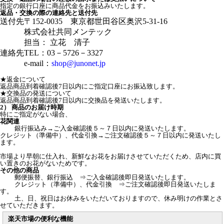
指定の銀行口座に商品代金をお振込みいたします。
返品・交換の際の連絡先と送付先
送付先
〒152-0035 東京都世田谷区奥沢5-31-16
株式会社共同メンテック
担当： 立花 清子
連絡先
TEL：03－5726－3327
e-mail：
shop@junonet.jp
★返金について
返品商品到着確認後7日以内にご指定口座にお振込致します。
★交換品の発送について
返品商品到着確認後7日以内に交換品を発送いたします。
2） 商品のお届け時期
特にご指定がない場合、
花関連
銀行振込み→ご入金確認後５～７日以内に発送いたします。
クレジット（準備中）、代金引換→ご注文確認後５～７日以内に発送いたし
ます。
市場より早朝に仕入れ、新鮮なお花をお届けさせていただくため、店内に買
い置きのお花がないためです。
その他の商品
郵便振替、銀行振込 ⇒ご入金確認後即日発送いたします。
クレジット（準備中）、代金引換 ⇒ご注文確認後即日発送いたしま
す。
土、日、祝日はお休みをいただいておりますので、休み明けの作業とさ
せていただきます。
楽天市場の便利な機能