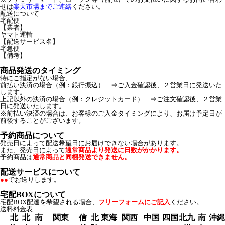
せは
楽天市場までご連絡
ください。
配送について
宅配便
【業者】
ヤマト運輸
【配送サービス名】
宅急便
【備考】
商品発送のタイミング
特にご指定がない場合、
前払い決済の場合（例：銀行振込） ⇒ご入金確認後、２営業日に発送いた
します。
上記以外の決済の場合（例：クレジットカード） ⇒ご注文確認後、２営業
日に発送いたします。
※前払い決済の場合は、お客様のご入金タイミングにより、お届け予定日が
前後することがございます。
予約商品について
発売日によって配送希望日にお届けできない場合があります。
また、発売日によって
通常商品より発送に日数がかかります。
予約商品は
通常商品と同梱発送できません。
配送サービスについて
●●
でお送りします。
宅配BOXについて
宅配BOX配達を希望される場合、
フリーフォームにご記入
ください。
送料料金表
北
北
南
関東
信
北
東海
関西
中国
四国
北九
南
沖縄