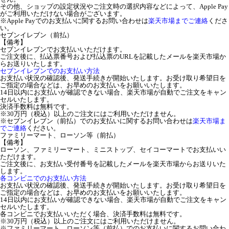
その他、ショップの設定状況やご注文時の選択内容などによって、Apple Pay
がご利用いただけない場合がございます。
※Apple Payでのお支払いに関するお問い合わせは
楽天市場までご連絡
くださ
い。
セブンイレブン（前払）
【備考】
セブンイレブンでお支払いいただけます。
ご注文後に、払込票番号および払込票のURLを記載したメールを楽天市場か
らお送りいたします。
セブンイレブンでのお支払い方法
お支払い状況の確認後、発送手続きが開始いたします。お受け取り希望日を
ご指定の場合などは、お早めのお支払いをお願いいたします。
14日以内にお支払いが確認できない場合、楽天市場が自動でご注文をキャン
セルいたします。
決済手数料は無料です。
※30万円（税込）以上のご注文にはご利用いただけません。
※セブンイレブン（前払）でのお支払いに関するお問い合わせは
楽天市場ま
でご連絡
ください。
ファミリーマート、ローソン等（前払）
【備考】
ローソン、ファミリーマート、ミニストップ、セイコーマートでお支払いい
ただけます。
ご注文後に、お支払い受付番号を記載したメールを楽天市場からお送りいた
します。
各コンビニでのお支払い方法
お支払い状況の確認後、発送手続きが開始いたします。お受け取り希望日を
ご指定の場合などは、お早めのお支払いをお願いいたします。
14日以内にお支払いが確認できない場合、楽天市場が自動でご注文をキャン
セルいたします。
各コンビニでお支払いいただく場合、決済手数料は無料です。
※30万円（税込）以上のご注文にはご利用いただけません。
※ファミリーマート、ローソン等（前払）でのお支払いに関するお問い合わ