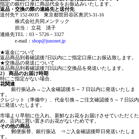
指定の銀行口座に商品代金をお振込みいたします。
返品・交換の際の連絡先と送付先
送付先
〒152-0035 東京都世田谷区奥沢5-31-16
株式会社共同メンテック
担当： 立花 清子
連絡先
TEL：03－5726－3327
e-mail：
shop@junonet.jp
★返金について
返品商品到着確認後7日以内にご指定口座にお振込致します。
★交換品の発送について
返品商品到着確認後7日以内に交換品を発送いたします。
2） 商品のお届け時期
特にご指定がない場合、
花関連
銀行振込み→ご入金確認後５～７日以内に発送いたしま
す。
クレジット（準備中）、代金引換→ご注文確認後５～７日以内
に発送いたします。
市場より早朝に仕入れ、新鮮なお花をお届けさせていただくた
め、店内に買い置きのお花がないためです。
その他の商品
郵便振替、銀行振込 ⇒ご入金確認後即日発送いたしま
す。