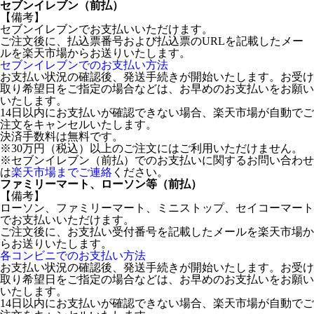
セブンイレブン（前払）
【備考】
セブンイレブンでお支払いいただけます。
ご注文後に、払込票番号および払込票のURLを記載したメー
ルを楽天市場からお送りいたします。
セブンイレブンでのお支払い方法
お支払い状況の確認後、発送手続きが開始いたします。お受け
取り希望日をご指定の場合などは、お早めのお支払いをお願い
いたします。
14日以内にお支払いが確認できない場合、楽天市場が自動でご
注文をキャンセルいたします。
決済手数料は無料です。
※30万円（税込）以上のご注文にはご利用いただけません。
※セブンイレブン（前払）でのお支払いに関するお問い合わせ
は
楽天市場までご連絡
ください。
ファミリーマート、ローソン等（前払）
【備考】
ローソン、ファミリーマート、ミニストップ、セイコーマート
でお支払いいただけます。
ご注文後に、お支払い受付番号を記載したメールを楽天市場か
らお送りいたします。
各コンビニでのお支払い方法
お支払い状況の確認後、発送手続きが開始いたします。お受け
取り希望日をご指定の場合などは、お早めのお支払いをお願い
いたします。
14日以内にお支払いが確認できない場合、楽天市場が自動でご