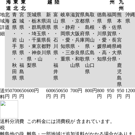
海
東
東
越
陸
州
九
道
北
北
州
地
北
青
宮
茨城県
新
富
岐阜
滋賀県
鳥取
徳島
福岡
熊
沖縄
域
海
森
城
・栃木県
潟
山
県
・京都
県 ・
県
県
本
県
詳
道
県
県
・群馬県
県
県
・静
府 ・
島根
・香
・佐
県
細
・
・
・埼玉県
・
・
岡県
大阪府
県 ・
川県
賀県
・
岩
山
・千葉県
長
石
・愛
・兵庫
岡山
・愛
・長
宮
手
形
・東京都
野
川
知県
県 ・
県 ・
媛県
崎県
崎
県
県
・神奈川
県
県
・三
奈良県
広島
・高
・大
県
・
・
県 ・山
・
重県
・和歌
県 ・
知県
分県
・
秋
福
梨県
福
山県
山口
鹿
田
島
井
県
児
県
県
県
島
県
送
950
700
650
600円
600
650
650
700円
800円
800
950
950
1200
円
円
円
円
円
円
円
円
円
円
料
送料分消費
この料金には消費税が 含まれています。
税
離島他の扱
離島・一部地域は追加送料がかかる場合がありま