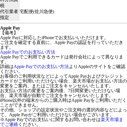
税
代引業者
宅配便(佐川急便)
指定
Apple Pay
【備考】
Apple Payに対応したiPhoneでお支払いいただけます。
ご注文を確定する直前に、Apple Payの認証を行っていただき
ます。
Apple Payでのお支払い方法
Apple Payでご利用できるカードは発行会社によって異なりま
す。
詳細は
Apple Payでのお支払い方法
よりAppleのサイトをご確認
ください。
お客様のご利用状況などによってApple Payおよびクレジット
カードがご利用いただけない場合、楽天市場がお支払い方法の
変更をご案内、またはご注文をキャンセルいたします。
お支払い方法の変更をご案内後、7日間変更いただけない場
合、楽天市場が自動でご注文をキャンセルいたします。
iPhone以外の端末からのご購入時はApple Payをご利用いただく
ことができません。
その他、ショップの設定状況やご注文時の選択内容などによっ
て、Apple Payがご利用いただけない場合がございます。
※Apple Payでのお支払いに関するお問い合わせは
楽天市場ま
でご連絡
ください。