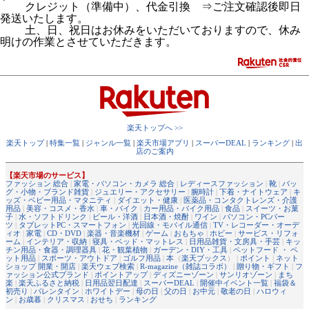
クレジット（準備中）、代金引換 ⇒ご注文確認後即日
発送いたします。
土、日、祝日はお休みをいただいておりますので、休み
明けの作業とさせていただきます。
楽天トップへ >>
楽天トップ
|
特集一覧
|
ジャンル一覧
|
楽天市場アプリ
|
スーパーDEAL
|
ランキング
|
出
店のご案内
【楽天市場のサービス】
ファッション 総合
|
家電・パソコン・カメラ 総合
|
レディースファッション
|
靴
|
バッ
グ・小物・ブランド雑貨
|
ジュエリー・アクセサリー
|
腕時計
|
下着・ナイトウェア
|
キ
ッズ・ベビー用品・マタニティ
|
ダイエット・健康
|
医薬品・コンタクトレンズ・介護
用品
|
美容・コスメ・香水
|
車・バイク
|
カー用品・バイク用品
|
食品
|
スイーツ・お菓
子
|
水・ソフトドリンク
|
ビール・洋酒
|
日本酒・焼酎
|
ワイン
|
パソコン・PCパー
ツ
|
タブレットPC・スマートフォン
|
光回線・モバイル通信
|
TV・レコーダー・オーデ
ィオ
|
家電
|
CD・DVD
|
楽器・音楽機材
|
ゲーム
|
おもちゃ
|
ホビー
|
サービス・リフォ
ーム
|
インテリア・収納
|
寝具・ベッド・マットレス
|
日用品雑貨・文房具・手芸
|
キッ
チン用品・食器・調理器具
|
花・観葉植物
|
ガーデン・DIY・工具
|
ペットフード ・ ペ
ット用品
|
スポーツ・アウトドア
|
ゴルフ用品
|
本
（
楽天ブックス
） |
ポイント
|
ネット
ショップ 開業・開店
|
楽天ウェブ検索
|
R-magazine（雑誌コラボ）
|
贈り物・ギフト
|
フ
ァッション公式ブランド
|
ポイントアップ
|
ディズニーゾーン
|
サンリオゾーン
|
まち
楽
|
楽天ふるさと納税
|
日用品翌日配達
|
スーパーDEAL
|
開催中イベント一覧
|
福袋＆
初売り
|
バレンタイン
|
ホワイトデー
|
母の日
|
父の日
|
お中元
|
敬老の日
|
ハロウィ
ン
|
お歳暮
|
クリスマス
|
おせち
|
ランキング