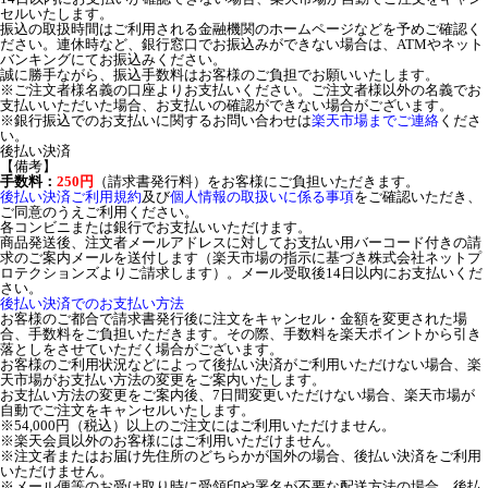
セルいたします。
振込の取扱時間はご利用される金融機関のホームページなどを予めご確認く
ださい。連休時など、銀行窓口でお振込みができない場合は、ATMやネット
バンキングにてお振込みください。
誠に勝手ながら、振込手数料はお客様のご負担でお願いいたします。
※ご注文者様名義の口座よりお支払いください。ご注文者様以外の名義でお
支払いいただいた場合、お支払いの確認ができない場合がございます。
※銀行振込でのお支払いに関するお問い合わせは
楽天市場までご連絡
くださ
い。
後払い決済
【備考】
手数料：
250円
（請求書発行料）をお客様にご負担いただきます。
後払い決済ご利用規約
及び
個人情報の取扱いに係る事項
をご確認いただき、
ご同意のうえご利用ください。
各コンビニまたは銀行でお支払いいただけます。
商品発送後、注文者メールアドレスに対してお支払い用バーコード付きの請
求のご案内メールを送付します（楽天市場の指示に基づき株式会社ネットプ
ロテクションズよりご請求します）。メール受取後14日以内にお支払いくだ
さい。
後払い決済でのお支払い方法
お客様のご都合で請求書発行後に注文をキャンセル・金額を変更された場
合、手数料をご負担いただきます。その際、手数料を楽天ポイントから引き
落としをさせていただく場合がございます。
お客様のご利用状況などによって後払い決済がご利用いただけない場合、楽
天市場がお支払い方法の変更をご案内いたします。
お支払い方法の変更をご案内後、7日間変更いただけない場合、楽天市場が
自動でご注文をキャンセルいたします。
※54,000円（税込）以上のご注文にはご利用いただけません。
※楽天会員以外のお客様にはご利用いただけません。
※注文者またはお届け先住所のどちらかが国外の場合、後払い決済をご利用
いただけません。
※メール便等のお受け取り時に受領印や署名が不要な配送方法の場合、後払