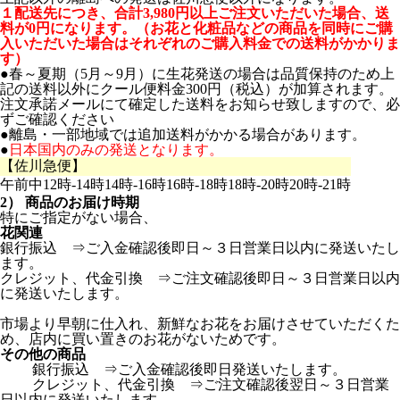
１配送先につき、合計3,980円以上ご注文いただいた場合、送
料が0円になります。（お花と化粧品などの商品を同時にご購
入いただいた場合はそれぞれのご購入料金での送料がかかりま
す）
●春～夏期（5月～9月）に生花発送の場合は品質保持のため上
記の送料以外にクール便料金300円（税込）が加算されます。
注文承諾メールにて確定した送料をお知らせ致しますので、必
ずご確認ください
●離島・一部地域では追加送料がかかる場合があります。
●
日本国内のみの発送となります。
【佐川急便】
午前中
12時-14時
14時-16時
16時-18時
18時-20時
20時-21時
2） 商品のお届け時期
特にご指定がない場合、
花関連
銀行振込 ⇒ご入金確認後即日～３日営業日以内に発送いたし
ます。
クレジット、代金引換 ⇒ご注文確認後即日～３日営業日以内
に発送いたします。
市場より早朝に仕入れ、新鮮なお花をお届けさせていただくた
め、店内に買い置きのお花がないためです。
その他の商品
銀行振込 ⇒ご入金確認後即日発送いたします。
クレジット、代金引換 ⇒ご注文確認後翌日～３日営業
日以内に発送いたします。