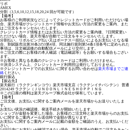
リボ
AMEX
分割（3,5,6,10,12,15,18,20,24 回が可能です）
【備考】
お客様のご利用状況などによってクレジットカードがご利用いただけない場
合、楽天市場がクレジットカード情報やお支払い方法の変更をご案内、また
はご注文をキャンセルいたします。
クレジットカード情報またはお支払い方法の変更をご案内後、7日間変更い
ただけない場合、楽天市場が自動でご注文をキャンセルいたします。
分割払い、リボルビング払い又はボーナス一括払いによるお支払いとなる場
合、割賦販売法第30条2の3第4項、同法施行規則第54条1項各号に定められた
事項は、注文確認後の自動配信メールにより交付します。
※ご注文の際にお客様の本人確認（電話確認等）をお願いする場合もござい
ます。
※お客様と異なる名義のクレジットカードはご利用いただけません。
※決済システム上、クレジットカード利用控は発行しておりません。
※クレジットカードでのお支払いに関するお問い合わせは
楽天市場までご連
絡
ください。
銀行振込
【振込先】
楽天銀行（ラクテンギンコウ）楽天市場支店（ラクテンイチバシテン） 普通
2014249 ラクテン（ＪＵＮＯＯＮＬＩＮＥＳＨＯＰＰＩＮＧ
※この口座の権利は楽天グループ株式会社が保有しています。
【備考】
ご注文後、お支払いに関するご案内メールを楽天市場からお送りいたしま
す。
お支払い状況の確認後、発送手続きが開始いたします。
ショップが金額を変更した場合、お客様のご注文時と楽天市場からのお支払
いに関するご案内メール送信時で金額が異なります。
お支払いに関するご案内メールに記載の金額をご確認のうえ、お支払いくだ
さい。
14日以内にお支払いが確認できない場合、楽天市場が自動でご注文をキャン