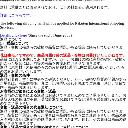
送料は重量ごとに設定されており、以下の料金表が適用されます。
詳細はこちらです。
The following shipping tariff will be applied for Rakuten International Shipping
Services.
Details click here
(Since the end of June 2008)
返品について
1） 返品について
返品・交換は輸送時の破損や品質に問題がある場合に限らせていただきま
す。
花は生モノですので、商品お届け後の返品・交換はお受けいたしかねます。
品質には万全を期しておりますが、万一、お届けの際に商品の劣化・破損が
起こった場合には、同等の商品を再度お届けさせて頂きます。
返品は未開封・未使用のもののみ到着後1週間以内に電話連絡いただいたも
ののみお受けいたします。
返品・交換の条件
商品到着後、すぐに中身をご確認ください。万一、破損や品質の問題があっ
た場合は、商品到着後、直に下記お問い合わせ先までご連絡下さい。無償で
同一商品をお送りいたします。
お客様のご都合による交換・返品
お客様のご都合による返品はお受けできませんのでご了承下さい。また、お
受取人様の長期ご不在、受取辞退でお届けできない場合も返金致しかねます
のでご了承下さい。
交換・返品の場合の代金返却について
返品・交換は輸送時の破損や品質に問題がある場合に限らせていただきま
す。品質に問題等があった場合は商品到着時直ちにご連絡下さい。代品の納
入等対応または返金等の処理をさせて頂きます。但し、その責任は商品の範
囲とさせて頂きます。
交換・返品の場合の差額の請求または支払いについて