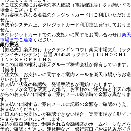
※ご注文の際にお客様の本人確認（電話確認等）をお願いする
場合もございます。
※お客様と異なる名義のクレジットカードはご利用いただけま
せん。
※決済システム上、クレジットカード利用控は発行しておりま
せん。
※クレジットカードでのお支払いに関するお問い合わせは
楽天
市場までご連絡
ください。
銀行振込
【振込先】楽天銀行（ラクテンギンコウ）楽天市場支店（ラク
テンイチバシテン） 普通 2014249 ラクテン（ＪＵＮＯＯＮＬ
ＩＮＥＳＨＯＰＰＩＮＧ
※この口座の権利は楽天グループ株式会社が保有しています。
【備考】
ご注文後、お支払いに関するご案内メールを楽天市場からお送
りいたします。
お支払い状況の確認後、発送手続きが開始いたします。
ショップが金額を変更した場合、お客様のご注文時と楽天市場
からのお支払いに関するご案内メール送信時で金額が異なりま
す。
お支払いに関するご案内メールに記載の金額をご確認のうえ、
お支払いください。
14日以内にお支払いが確認できない場合、楽天市場が自動でご
注文をキャンセルいたします。
振込の取扱時間はご利用される金融機関のホームページなどを
予めご確認ください。連休時など、銀行窓口でお振込みができ