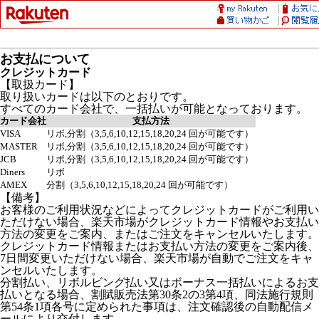
お支払について
クレジットカード
【取扱カード】
取り扱いカードは以下のとおりです。
すべてのカード会社で、一括払いが可能となっております。
カード会社
支払方法
VISA
リボ,分割（3,5,6,10,12,15,18,20,24 回が可能です）
MASTER
リボ,分割（3,5,6,10,12,15,18,20,24 回が可能です）
JCB
リボ,分割（3,5,6,10,12,15,18,20,24 回が可能です）
Diners
リボ
AMEX
分割（3,5,6,10,12,15,18,20,24 回が可能です）
【備考】
お客様のご利用状況などによってクレジットカードがご利用い
ただけない場合、楽天市場がクレジットカード情報やお支払い
方法の変更をご案内、またはご注文をキャンセルいたします。
クレジットカード情報またはお支払い方法の変更をご案内後、
7日間変更いただけない場合、楽天市場が自動でご注文をキャ
ンセルいたします。
分割払い、リボルビング払い又はボーナス一括払いによるお支
払いとなる場合、割賦販売法第30条2の3第4項、同法施行規則
第54条1項各号に定められた事項は、注文確認後の自動配信メ
ールにより交付します。