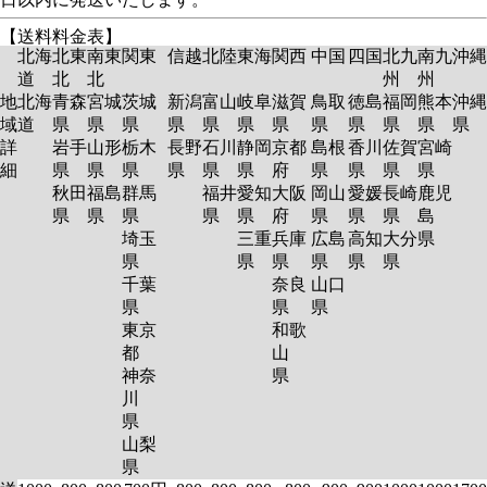
【送料料金表】
北海
北東
南東
関東
信越
北陸
東海
関西
中国
四国
北九
南九
沖縄
道
北
北
州
州
地
北海
青森
宮城
茨城
新潟
富山
岐阜
滋賀
鳥取
徳島
福岡
熊本
沖縄
域
道
県
県
県
県
県
県
県
県
県
県
県
県
詳
岩手
山形
栃木
長野
石川
静岡
京都
島根
香川
佐賀
宮崎
細
県
県
県
県
県
県
府
県
県
県
県
秋田
福島
群馬
福井
愛知
大阪
岡山
愛媛
長崎
鹿児
県
県
県
県
県
府
県
県
県
島
埼玉
三重
兵庫
広島
高知
大分
県
県
県
県
県
県
県
千葉
奈良
山口
県
県
県
東京
和歌
都
山
神奈
県
川
県
山梨
県