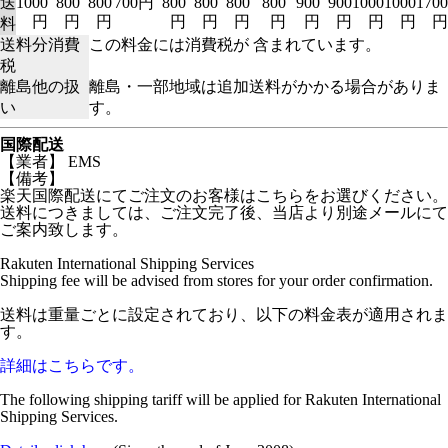
送
1000
800
800
700円
800
800
800
800
900
900
1000
1000
1700
円
円
円
円
円
円
円
円
円
円
円
円
料
送料分消費
この料金には消費税が 含まれています。
税
離島他の扱
離島・一部地域は追加送料がかかる場合がありま
い
す。
国際配送
【業者】 EMS
【備考】
楽天国際配送にてご注文のお客様はこちらをお選びください。
送料につきましては、ご注文完了後、当店より別途メールにて
ご案内致します。
Rakuten International Shipping Services
Shipping fee will be advised from stores for your order confirmation.
送料は重量ごとに設定されており、以下の料金表が適用されま
す。
詳細はこちらです。
The following shipping tariff will be applied for Rakuten International
Shipping Services.