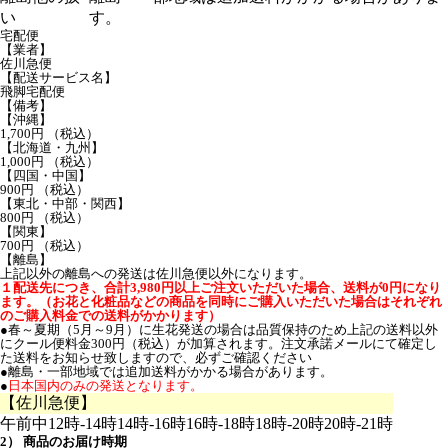
い
す。
宅配便
【業者】
佐川急便
【配送サービス名】
飛脚宅配便
【備考】
【沖縄】
1,700円 （税込）
【北海道・九州】
1,000円 （税込）
【四国・中国】
900円 （税込）
【東北・中部・関西】
800円 （税込）
【関東】
700円 （税込）
【離島】
上記以外の離島への発送は佐川急便以外になります。
１配送先につき、合計3,980円以上ご注文いただいた場合、送料が0円になり
ます。（お花と化粧品などの商品を同時にご購入いただいた場合はそれぞれ
のご購入料金での送料がかかります）
●春～夏期（5月～9月）に生花発送の場合は品質保持のため上記の送料以外
にクール便料金300円（税込）が加算されます。注文承諾メールにて確定し
た送料をお知らせ致しますので、必ずご確認ください
●離島・一部地域では追加送料がかかる場合があります。
●
日本国内のみの発送となります。
【佐川急便】
午前中
12時-14時
14時-16時
16時-18時
18時-20時
20時-21時
2） 商品のお届け時期