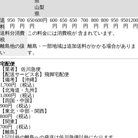
県
山梨
県
送
950
700
650
600円
600
650
650
700
800
800
950
950
1200
円
円
円
円
円
円
円
円
円
円
円
円
料
送料分消費
この料金には消費税が 含まれています。
税
離島他の扱
離島・一部地域は追加送料がかかる場合がありま
い
す。
宅配便
【業者】 佐川急便
【配送サービス名】飛脚宅配便
【備考】【沖縄】
1,700円 （税込）
【北海道・九州】
1,000円 （税込）
【四国・中国】
900円 （税込）
【東北・中部・関西】
800円 （税込）
【関東】
700円 （税込）
【離島】
上記以外の離島への発送は佐川急便以外になります。