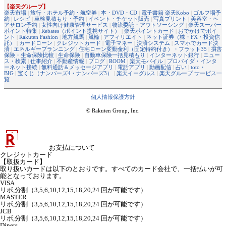
【楽天グループ】
楽天市場
|
旅行・ホテル予約・航空券
|
本・DVD・CD
|
電子書籍 楽天Kobo
|
ゴルフ場予
約
|
レシピ
|
車検見積もり・予約
|
イベント・チケット販売
|
写真プリント
|
美容室・ヘ
アサロン予約
|
女性向け健康管理サービス
|
物流委託・アウトソーシング
|
楽天スーパー
ポイント特集
|
Rebates（ポイント提携サイト）
|
楽天ポイントカード
|
おでかけでポイ
ント
|
Rakuten Fashion
|
地方競馬
|
競輪
|
アフィリエイト
|
ネット証券（株・FX・投資信
託）
|
カードローン
|
クレジットカード
|
電子マネー
|
決済システム
|
スマホでカード決
済
|
エネルギープランニング
|
住宅ローン変動金利（固定特約付き）・フラット35
|
損害
保険・生命保険比較
|
生命保険
|
自動車保険一括見積もり
|
インターネット銀行
|
ニュー
ス・検索
|
仕事紹介
|
不動産情報
|
ブログ
|
ROOM
|
楽天モバイル
|
プロバイダ・インタ
ーネット接続
|
無料通話＆メッセージアプリ
|
電話アプリ
|
動画配信
|
占い
|
toto・
BIG
|
宝くじ（ナンバーズ4・ナンバーズ3）
|
楽天イーグルス
|
楽天グループ サービス一
覧
個人情報保護方針
© Rakuten Group, Inc.
お支払について
クレジットカード
【取扱カード】
取り扱いカードは以下のとおりです。すべてのカード会社で、一括払いが可
能となっております。
VISA
リボ,分割（3,5,6,10,12,15,18,20,24 回が可能です）
MASTER
リボ,分割（3,5,6,10,12,15,18,20,24 回が可能です）
JCB
リボ,分割（3,5,6,10,12,15,18,20,24 回が可能です）
Diners