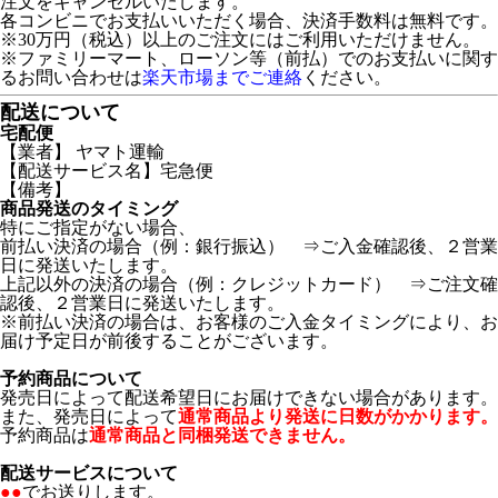
注文をキャンセルいたします。
各コンビニでお支払いいただく場合、決済手数料は無料です。
※30万円（税込）以上のご注文にはご利用いただけません。
※ファミリーマート、ローソン等（前払）でのお支払いに関す
るお問い合わせは
楽天市場までご連絡
ください。
配送について
宅配便
【業者】 ヤマト運輸
【配送サービス名】宅急便
【備考】
商品発送のタイミング
特にご指定がない場合、
前払い決済の場合（例：銀行振込） ⇒ご入金確認後、２営業
日に発送いたします。
上記以外の決済の場合（例：クレジットカード） ⇒ご注文確
認後、２営業日に発送いたします。
※前払い決済の場合は、お客様のご入金タイミングにより、お
届け予定日が前後することがございます。
予約商品について
発売日によって配送希望日にお届けできない場合があります。
また、発売日によって
通常商品より発送に日数がかかります。
予約商品は
通常商品と同梱発送できません。
配送サービスについて
●●
でお送りします。