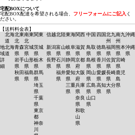
宅配BOXについて
宅配BOX配達を希望される場合、
フリーフォームにご記入
く
ださい。
【送料料金表】
北海
北東
南東
関東
信越
北陸
東海
関西
中国
四国
北九
南九
沖縄
道
北
北
州
州
地
北海
青森
宮城
茨城
新潟
富山
岐阜
滋賀
鳥取
徳島
福岡
熊本
沖縄
域
道
県
県
県
県
県
県
県
県
県
県
県
県
詳
岩手
山形
栃木
長野
石川
静岡
京都
島根
香川
佐賀
宮崎
細
県
県
県
県
県
県
府
県
県
県
県
秋田
福島
群馬
福井
愛知
大阪
岡山
愛媛
長崎
鹿児
県
県
県
県
県
府
県
県
県
島
埼玉
三重
兵庫
広島
高知
大分
県
県
県
県
県
県
県
千葉
奈良
山口
県
県
県
東京
和歌
都
山
神奈
県
川