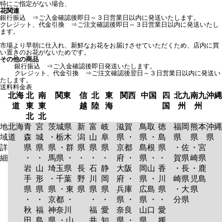
特にご指定がない場合、
花関連
銀行振込 ⇒ご入金確認後即日～３日営業日以内に発送いたします。
クレジット、代金引換 ⇒ご注文確認後即日～３日営業日以内に発送いたし
ます。
市場より早朝に仕入れ、新鮮なお花をお届けさせていただくため、店内に買
い置きのお花がないためです。
その他の商品
銀行振込 ⇒ご入金確認後即日発送いたします。
クレジット、代金引換 ⇒ご注文確認後翌日～３日営業日以内に発送い
たします。
送料料金表
北海
北
南
関東
信
北
東
関西
中国
四
北九
南九
沖縄
道
東
東
越
陸
海
国
州
州
北
北
地
北海
青
宮
茨城県
新
富
岐
滋賀
鳥取
徳
福岡
熊本
沖縄
域
道
森
城
・栃木
潟
山
阜
県 ・
県 ・
島
県
県
県
詳
県
県
県 ・群
県
県
県
京都
島根
県
・佐
・宮
細
・
・
馬県 ・
・
・
・
府 ・
県 ・
・
賀県
崎県
岩
山
埼玉県
長
石
静
大阪
岡山
香
・長
・鹿
手
形
・千葉
野
川
岡
府 ・
県 ・
川
崎県
児島
県
県
県 ・東
県
県
県
兵庫
広島
県
・大
県
・
・
京都 ・
・
・
県 ・
県 ・
・
分県
秋
福
神奈川
福
愛
奈良
山口
愛
田
島
県 ・山
井
知
県 ・
県
媛