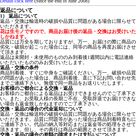
Details click here
(Since the end of June 2008)
返品について
1） 返品について
返品・交換は輸送時の破損や品質に問題がある場合に限らせて
いただきます。
花は生モノですので、商品お届け後の返品・交換はお受けいた
しかねます。
品質には万全を期しておりますが、万一、お届けの際に商品の
劣化・破損が起こった場合には、同等の商品を再度お届けさせ
て頂きます。
返品は未開封・未使用のもののみ到着後1週間以内に電話連絡
いただいたもののみお受けいたします。
返品・交換の条件
商品到着後、すぐに中身をご確認ください。万一、破損や品質
の問題があった場合は、商品到着後、直に下記お問い合わせ先
までご連絡下さい。無償で同一商品をお送りいたします。
お客様のご都合による交換・返品
お客様のご都合による返品はお受けできませんのでご了承下さ
い。また、お受取人様の長期ご不在、受取辞退でお届けできな
い場合も返金致しかねますのでご了承下さい。
交換・返品の場合の代金返却について
返品・交換は輸送時の破損や品質に問題がある場合に限らせて
いただきます。品質に問題等があった場合は商品到着時直ちに
ご連絡下さい。代品の納入等対応または返金等の処理をさせて
頂きます。但し、その責任は商品の範囲とさせて頂きます。
交換・返品の場合の差額の請求または支払いについて