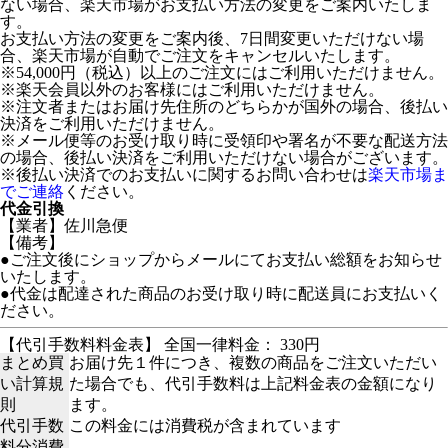
ない場合、楽天市場がお支払い方法の変更をご案内いたしま
す。
お支払い方法の変更をご案内後、7日間変更いただけない場
合、楽天市場が自動でご注文をキャンセルいたします。
※54,000円（税込）以上のご注文にはご利用いただけません。
※楽天会員以外のお客様にはご利用いただけません。
※注文者またはお届け先住所のどちらかが国外の場合、後払い
決済をご利用いただけません。
※メール便等のお受け取り時に受領印や署名が不要な配送方法
の場合、後払い決済をご利用いただけない場合がございます。
※後払い決済でのお支払いに関するお問い合わせは
楽天市場ま
でご連絡
ください。
代金引換
【業者】佐川急便
【備考】
●ご注文後にショップからメールにてお支払い総額をお知らせ
いたします。
●代金は配達された商品のお受け取り時に配送員にお支払いく
ださい。
【代引手数料料金表】 全国一律料金： 330円
まとめ買
お届け先１件につき、複数の商品をご注文いただい
い計算規
た場合でも、代引手数料は上記料金表の金額になり
則
ます。
代引手数
この料金には消費税が含まれています
料分消費