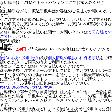
ない場合は、ATMやネットバンキングにてお振込みくださ
い。
誠に勝手ながら、振込手数料はお客様のご負担でお願いいたし
ます。
※ご注文者様名義の口座よりお支払いください。ご注文者様以
外の名義でお支払いいただいた場合、お支払いの確認ができな
い場合がございます。
※銀行振込でのお支払いに関するお問い合わせは
楽天市場まで
ご連絡
ください。
後払い決済
【備考】
手数料：
250円
（請求書発行料）をお客様にご負担いただきま
す。
後払い決済ご利用規約
及び
個人情報の取扱いに係る事項
をご確
認いただき、ご同意のうえご利用ください。
各コンビニまたは銀行でお支払いいただけます。
商品発送後、注文者メールアドレスに対してお支払い用バーコ
ード付きの請求のご案内メールを送付します（楽天市場の指示
に基づき株式会社ネットプロテクションズよりご請求しま
す）。メール受取後14日以内にお支払いください。
後払い決済でのお支払い方法
お客様のご都合で請求書発行後に注文をキャンセル・金額を変
更された場合、手数料をご負担いただきます。その際、手数料
を楽天ポイントから引き落としをさせていただく場合がござい
ます。
お客様のご利用状況などによって後払い決済がご利用いただけ