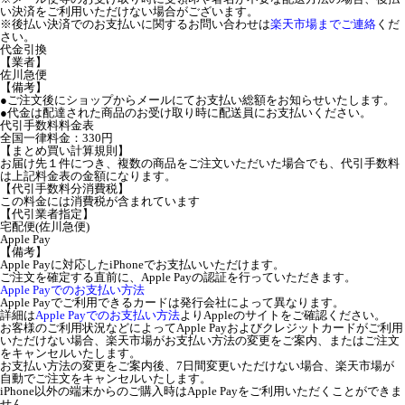
い決済をご利用いただけない場合がございます。
※後払い決済でのお支払いに関するお問い合わせは
楽天市場までご連絡
くだ
さい。
代金引換
【業者】
佐川急便
【備考】
●ご注文後にショップからメールにてお支払い総額をお知らせいたします。
●代金は配達された商品のお受け取り時に配送員にお支払いください。
代引手数料料金表
全国一律料金：330円
【まとめ買い計算規則】
お届け先１件につき、複数の商品をご注文いただいた場合でも、代引手数料
は上記料金表の金額になります。
【代引手数料分消費税】
この料金には消費税が含まれています
【代引業者指定】
宅配便(佐川急便)
Apple Pay
【備考】
Apple Payに対応したiPhoneでお支払いいただけます。
ご注文を確定する直前に、Apple Payの認証を行っていただきます。
Apple Payでのお支払い方法
Apple Payでご利用できるカードは発行会社によって異なります。
詳細は
Apple Payでのお支払い方法
よりAppleのサイトをご確認ください。
お客様のご利用状況などによってApple Payおよびクレジットカードがご利用
いただけない場合、楽天市場がお支払い方法の変更をご案内、またはご注文
をキャンセルいたします。
お支払い方法の変更をご案内後、7日間変更いただけない場合、楽天市場が
自動でご注文をキャンセルいたします。
iPhone以外の端末からのご購入時はApple Payをご利用いただくことができま
せん。