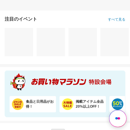
注目のイベント
すべて見る
＼22％OFF！1枚あたり19円～／ふわもちタッチ！Genki！パンツ 3個セット
骨取りあじ（無塩 2kg）フライや南蛮漬けにおすすめ【骨取り魚の飯田商店】
3,580円
7,590円
34
割引価格
半額以下
割引価格
2,780
3,795
31,500
円
円
円