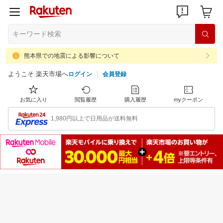
熊本県での地震による影響について
ようこそ 楽天市場へ
ログイン
会員登録
お気に入り
閲覧履歴
購入履歴
myクーポン
1,980円以上で日用品が送料無料