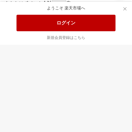
食品と日用品がお
掲載アイテム全品
日
得！
20%以上OFF！
ポ
ようこそ 楽天市場へ
ログイン
あなたはポイント
合計
倍
新規会員登録はこちら
最近チェックした商品
すべて見る