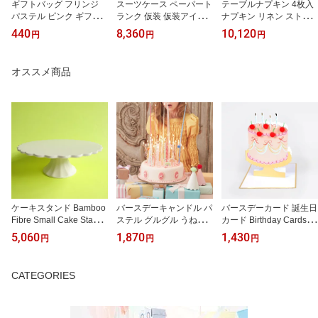
ギフトバッグ フリンジ
スーツケース ペーパート
テーブルナプキン 4枚入
パステル ピンク ギフト
ランク 仮装 仮装アイテ
ナプキン リネン ストラ
バッグ パーティバッグ
ム リバティ 誕生日 誕生
イプ ボーダー フリル か
440
8,360
10,120
円
円
円
誕生日会 誕生日 誕生日
日会 バースデーパーティ
わいい バースデーパーテ
プレゼント バースデーパ
Birthday merimeri メリメ
ィ 誕生日会 誕生日 テー
ーティ ギフトラッピング
リ インスタ映え ホーム
ブルコーディネート 女の
オススメ商品
merimeri メリメリ Mead
パーティ サプライズパー
子 キッズ merimeri メリ
ow Unicorns Fringe Part
ティ Meri Meri x Liberty
メリ Stripe Ruffle Napkin
y Bags
Suitcases
s
ケーキスタンド Bamboo
バースデーキャンドル パ
バースデーカード 誕生日
Fibre Small Cake Stand
ステル グルグル うねう
カード Birthday Cards チ
Sサイズ テーブルコーデ
ね サプライズパーティ
ェリー さくらんぼ ケー
5,060
1,870
1,430
円
円
円
ィネイト 誕生日 誕生日
誕生日会 誕生日ケーキ
キ おしゃれ かわいい バ
会 飾り付け バースデー
ケーキトッパー バースデ
ナー 折りたたみ式 グリ
パーティ クリスマスパー
ーケーキ デコレーション
ーティングカード 輸入カ
CATEGORIES
ティ おしゃれ かわいい
飾り 飾り付け merimeri
ード メッセージカード m
ケーキトレー merimeri
メリメリPastel Swirly 20
erimeri メリメリ Cherry
メリメリ テーブルウェア
Birthday Candles
Cake Card