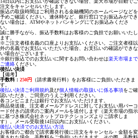
14日以内にお支払いが確認できない場合、楽天市場が自動でご
注文をキャンセルいたします。
振込の取扱時間はご利用される金融機関のホームページなどを
予めご確認ください。連休時など、銀行窓口でお振込みができ
ない場合は、ATMやネットバンキングにてお振込みくださ
い。
誠に勝手ながら、振込手数料はお客様のご負担でお願いいたし
ます。
※ご注文者様名義の口座よりお支払いください。ご注文者様以
外の名義でお支払いいただいた場合、お支払いの確認ができな
い場合がございます。
※銀行振込でのお支払いに関するお問い合わせは
楽天市場まで
ご連絡
ください。
後払い決済
【備考】
手数料：
250円
（請求書発行料）をお客様にご負担いただきま
す。
後払い決済ご利用規約
及び
個人情報の取扱いに係る事項
をご確
認いただき、ご同意のうえご利用ください。
各コンビニまたは銀行でお支払いいただけます。
商品発送後、注文者メールアドレスに対してお支払い用バーコ
ード付きの請求のご案内メールを送付します（楽天市場の指示
に基づき株式会社ネットプロテクションズよりご請求しま
す）。メール受取後14日以内にお支払いください。
後払い決済でのお支払い方法
お客様のご都合で請求書発行後に注文をキャンセル・金額を変
更された場合、手数料をご負担いただきます。その際、手数料