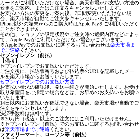
カードがご利用いただけない場合、楽天市場がお支払い方法の
変更をご案内、またはご注文をキャンセルいたします。
お支払い方法の変更をご案内後、7日間変更いただけない場
合、楽天市場が自動でご注文をキャンセルいたします。
iPhone以外の端末からのご購入時はApple Payをご利用いただく
ことができません。
その他、ショップの設定状況やご注文時の選択内容などによっ
て、Apple Payがご利用いただけない場合がございます。
※Apple Payでのお支払いに関するお問い合わせは
楽天市場ま
でご連絡
ください。
セブンイレブン（前払）
【備考】
セブンイレブンでお支払いいただけます。
ご注文後に、払込票番号および払込票のURLを記載したメー
ルを楽天市場からお送りいたします。
セブンイレブンでのお支払い方法
お支払い状況の確認後、発送手続きが開始いたします。お受け
取り希望日をご指定の場合などは、お早めのお支払いをお願い
いたします。
14日以内にお支払いが確認できない場合、楽天市場が自動でご
注文をキャンセルいたします。
決済手数料は無料です。
※30万円（税込）以上のご注文にはご利用いただけません。
※セブンイレブン（前払）でのお支払いに関するお問い合わせ
は
楽天市場までご連絡
ください。
ファミリーマート、ローソン等（前払）