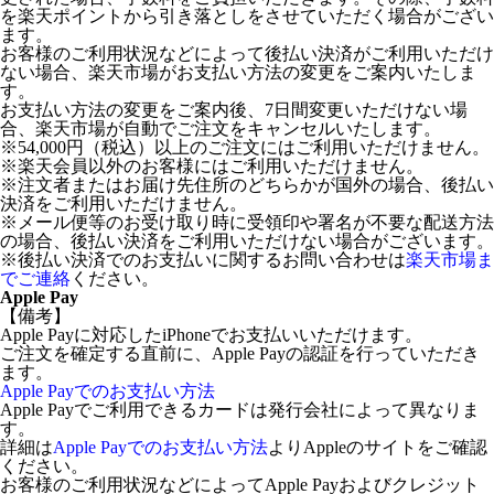
を楽天ポイントから引き落としをさせていただく場合がござい
ます。
お客様のご利用状況などによって後払い決済がご利用いただけ
ない場合、楽天市場がお支払い方法の変更をご案内いたしま
す。
お支払い方法の変更をご案内後、7日間変更いただけない場
合、楽天市場が自動でご注文をキャンセルいたします。
※54,000円（税込）以上のご注文にはご利用いただけません。
※楽天会員以外のお客様にはご利用いただけません。
※注文者またはお届け先住所のどちらかが国外の場合、後払い
決済をご利用いただけません。
※メール便等のお受け取り時に受領印や署名が不要な配送方法
の場合、後払い決済をご利用いただけない場合がございます。
※後払い決済でのお支払いに関するお問い合わせは
楽天市場ま
でご連絡
ください。
Apple Pay
【備考】
Apple Payに対応したiPhoneでお支払いいただけます。
ご注文を確定する直前に、Apple Payの認証を行っていただき
ます。
Apple Payでのお支払い方法
Apple Payでご利用できるカードは発行会社によって異なりま
す。
詳細は
Apple Payでのお支払い方法
よりAppleのサイトをご確認
ください。
お客様のご利用状況などによってApple Payおよびクレジット