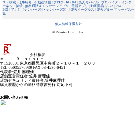
ス・検索
|
仕事紹介
|
不動産情報
|
ブログ
|
ROOM
|
楽天モバイル
|
プロバイダ・インタ
ーネット接続
|
無料通話＆メッセージアプリ
|
電話アプリ
|
動画配信
|
占い
|
toto・
BIG
|
宝くじ（ナンバーズ4・ナンバーズ3）
|
楽天イーグルス
|
楽天グループ サービス一
覧
個人情報保護方針
© Rakuten Group, Inc.
会社概要
Ｍ．Ｉ．Ｂ．ｓｔｏｒｅ
〒1520001 東京都目黒区中央町２－１０－１ ２０３
TEL:05035570939 FAX:03-4586-6451
代表者
:
笠井 麻理佳
店舗運営責任者
:
笠井 麻理佳
店舗セキュリティ責任者
:
笠井麻理佳
購入履歴からの適格請求書発行:対応不可
お問い合わせ先