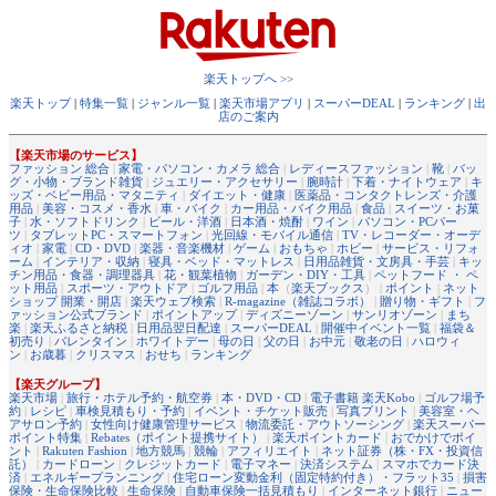
楽天トップへ >>
楽天トップ
|
特集一覧
|
ジャンル一覧
|
楽天市場アプリ
|
スーパーDEAL
|
ランキング
|
出
店のご案内
【楽天市場のサービス】
ファッション 総合
|
家電・パソコン・カメラ 総合
|
レディースファッション
|
靴
|
バッ
グ・小物・ブランド雑貨
|
ジュエリー・アクセサリー
|
腕時計
|
下着・ナイトウェア
|
キ
ッズ・ベビー用品・マタニティ
|
ダイエット・健康
|
医薬品・コンタクトレンズ・介護
用品
|
美容・コスメ・香水
|
車・バイク
|
カー用品・バイク用品
|
食品
|
スイーツ・お菓
子
|
水・ソフトドリンク
|
ビール・洋酒
|
日本酒・焼酎
|
ワイン
|
パソコン・PCパー
ツ
|
タブレットPC・スマートフォン
|
光回線・モバイル通信
|
TV・レコーダー・オーデ
ィオ
|
家電
|
CD・DVD
|
楽器・音楽機材
|
ゲーム
|
おもちゃ
|
ホビー
|
サービス・リフォ
ーム
|
インテリア・収納
|
寝具・ベッド・マットレス
|
日用品雑貨・文房具・手芸
|
キッ
チン用品・食器・調理器具
|
花・観葉植物
|
ガーデン・DIY・工具
|
ペットフード ・ ペ
ット用品
|
スポーツ・アウトドア
|
ゴルフ用品
|
本
（
楽天ブックス
） |
ポイント
|
ネット
ショップ 開業・開店
|
楽天ウェブ検索
|
R-magazine（雑誌コラボ）
|
贈り物・ギフト
|
フ
ァッション公式ブランド
|
ポイントアップ
|
ディズニーゾーン
|
サンリオゾーン
|
まち
楽
|
楽天ふるさと納税
|
日用品翌日配達
|
スーパーDEAL
|
開催中イベント一覧
|
福袋＆
初売り
|
バレンタイン
|
ホワイトデー
|
母の日
|
父の日
|
お中元
|
敬老の日
|
ハロウィ
ン
|
お歳暮
|
クリスマス
|
おせち
|
ランキング
【楽天グループ】
楽天市場
|
旅行・ホテル予約・航空券
|
本・DVD・CD
|
電子書籍 楽天Kobo
|
ゴルフ場予
約
|
レシピ
|
車検見積もり・予約
|
イベント・チケット販売
|
写真プリント
|
美容室・ヘ
アサロン予約
|
女性向け健康管理サービス
|
物流委託・アウトソーシング
|
楽天スーパー
ポイント特集
|
Rebates（ポイント提携サイト）
|
楽天ポイントカード
|
おでかけでポイ
ント
|
Rakuten Fashion
|
地方競馬
|
競輪
|
アフィリエイト
|
ネット証券（株・FX・投資信
託）
|
カードローン
|
クレジットカード
|
電子マネー
|
決済システム
|
スマホでカード決
済
|
エネルギープランニング
|
住宅ローン変動金利（固定特約付き）・フラット35
|
損害
保険・生命保険比較
|
生命保険
|
自動車保険一括見積もり
|
インターネット銀行
|
ニュー