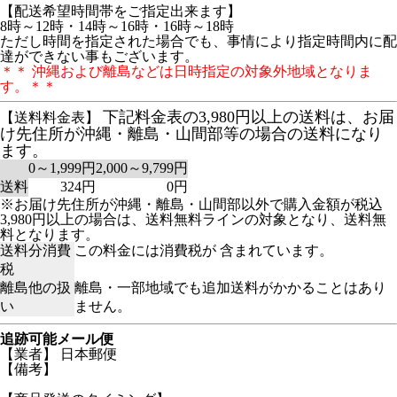
【配送希望時間帯をご指定出来ます】
8時～12時・14時～16時・16時～18時
ただし時間を指定された場合でも、事情により指定時間内に配
達ができない事もございます。
＊＊ 沖縄および離島などは日時指定の対象外地域となりま
す。＊＊
下記料金表の3,980円以上の送料は、お届
【送料料金表】
け先住所が沖縄・離島・山間部等の場合の送料になり
ます。
0～1,999円
2,000～9,799円
送料
324円
0円
※お届け先住所が沖縄・離島・山間部以外で購入金額が税込
3,980円以上の場合は、送料無料ラインの対象となり、送料無
料となります。
送料分消費
この料金には消費税が 含まれています。
税
離島他の扱
離島・一部地域でも追加送料がかかることはあり
い
ません。
追跡可能メール便
【業者】 日本郵便
【備考】