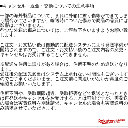
■
キャンセル・返金・交換についての注意事項
一部の海外製品について、まれに外箱に擦り傷等ができてしま
う場合がございますが、輸送時についた傷みで商品の品質には
影響はございません。
些少な外箱の傷みについては、ご容赦下さいますようお願い致
します。
ご注文・お支払い後は自動的に配送システムにより発送準備が
開始されますので、ご注文・お支払い後のご注文内容の変更・
キャンセルはお受けすることができません。
※配送先住所に誤りがある場合は、住所不明のため返送となり
ます。
受注後の配送先変更はシステム上承れない可能性もございます
のでご了承くださいませ。ご注文前に間違いがないか再度のご
確認をお願いいたします。
住所不明や、受取期限超過、受取拒否などで返送となったとき
は再発送やキャンセルをお受けすることは可能ですが、再発送
の場合は実費送料を別途請求、キャンセルの場合も実費送料の
み請求させていただきます。