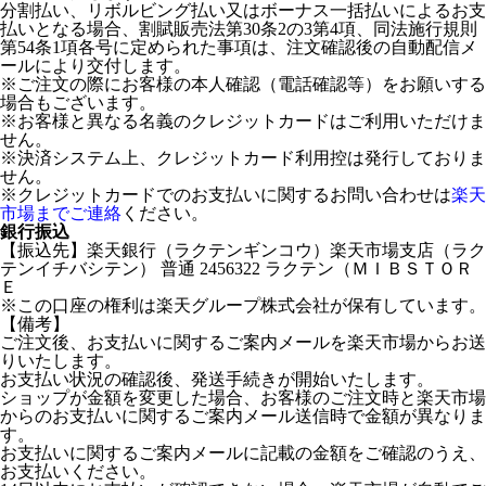
分割払い、リボルビング払い又はボーナス一括払いによるお支
払いとなる場合、割賦販売法第30条2の3第4項、同法施行規則
第54条1項各号に定められた事項は、注文確認後の自動配信メ
ールにより交付します。
※ご注文の際にお客様の本人確認（電話確認等）をお願いする
場合もございます。
※お客様と異なる名義のクレジットカードはご利用いただけま
せん。
※決済システム上、クレジットカード利用控は発行しておりま
せん。
※クレジットカードでのお支払いに関するお問い合わせは
楽天
市場までご連絡
ください。
銀行振込
【振込先】楽天銀行（ラクテンギンコウ）楽天市場支店（ラク
テンイチバシテン） 普通 2456322 ラクテン（ＭＩＢＳＴＯＲ
Ｅ
※この口座の権利は楽天グループ株式会社が保有しています。
【備考】
ご注文後、お支払いに関するご案内メールを楽天市場からお送
りいたします。
お支払い状況の確認後、発送手続きが開始いたします。
ショップが金額を変更した場合、お客様のご注文時と楽天市場
からのお支払いに関するご案内メール送信時で金額が異なりま
す。
お支払いに関するご案内メールに記載の金額をご確認のうえ、
お支払いください。