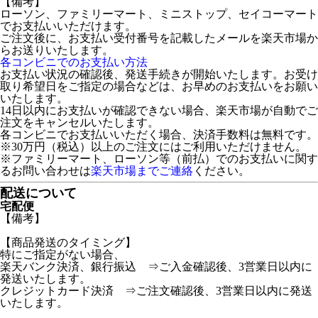
【備考】
ローソン、ファミリーマート、ミニストップ、セイコーマート
でお支払いいただけます。
ご注文後に、お支払い受付番号を記載したメールを楽天市場か
らお送りいたします。
各コンビニでのお支払い方法
お支払い状況の確認後、発送手続きが開始いたします。お受け
取り希望日をご指定の場合などは、お早めのお支払いをお願い
いたします。
14日以内にお支払いが確認できない場合、楽天市場が自動でご
注文をキャンセルいたします。
各コンビニでお支払いいただく場合、決済手数料は無料です。
※30万円（税込）以上のご注文にはご利用いただけません。
※ファミリーマート、ローソン等（前払）でのお支払いに関す
るお問い合わせは
楽天市場までご連絡
ください。
配送について
宅配便
【備考】
【商品発送のタイミング】
特にご指定がない場合、
楽天バンク決済、銀行振込 ⇒ご入金確認後、3営業日以内に
発送いたします。
クレジットカード決済 ⇒ご注文確認後、3営業日以内に発送
いたします。