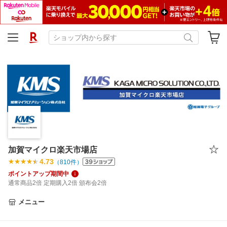
加賀マイクロ楽天市場店
4.73
（
810
件）
ポイントアップ期間中
通常商品2倍 定期購入2倍 頒布会2倍
メニュー