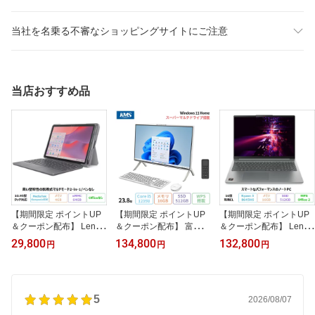
当社を名乗る不審なショッピングサイトにご注意
当店おすすめ品
【期間限定 ポイントUP
【期間限定 ポイントUP
【期間限定 ポイントUP
＆クーポン配布】 Lenov
＆クーポン配布】 富士通
＆クーポン配布】 Lenov
o Chromebook Duet ED
FMV F55-K1 一体型 デス
o IdeaPad Slim 5 Gen 10
29,800
134,800
132,800
円
円
円
U G2 2in1 ノートパソコ
クトップ パソコン FMVF
ノートパソコン 83HWC
ン 83HKS00M00 Chrom
55K1WA Win11 Office付
TO1WW Windows11 Offi
eOS MediaTek Kompani
き Core i5-1235U メモリ
ce付き Ryzen 5 8645HS
o 838 メモリ4GB eMMC
16GB SSD512GB 23.8イ
メモリ16GB SSD512GB
64GB 10.95インチ タッ
5
ンチ 再生品Sランク
16インチ 有機EL 新品未
2026/08/07
チ対応 再生品Sランク
使用品