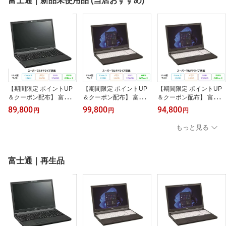
富士通｜新品未使用品 (当店おすすめ)
64GB 10.95インチ タッ
ッチ対応 再生品Sランク
タッチ対応 メーカー再生
チ対応 再生品Sランク
品Sランク
【期間限定 ポイントUP
【期間限定 ポイントUP
【期間限定 ポイントUP
＆クーポン配布】 富士通
＆クーポン配布】 富士通
＆クーポン配布】 富士通
LIFEBOOK A5513/R ノ
LIFEBOOK A5513/RX ノ
LIFEBOOK A5513/RX ノ
89,800
99,800
94,800
円
円
円
ートパソコン FMVA0F04
ートパソコン FMVA0F05
ートパソコン FMVA0F05
3 Windows11 Pro Office
7P Windows11 Pro Offic
7P Windows11 Pro Offic
もっと見る
付き Core 5 120U メモリ
e付き Core 5 120U メモ
e付き Core 5 120U メモ
16GB SSD256GB 15.6イ
リ16GB SSD256GB 15.6
リ16GB SSD256GB 15.6
ンチ DVD対応 再生品Bラ
インチ DVD対応 再生品A
インチ DVD対応 再生品B
ンク
ランク
ランク
富士通｜再生品