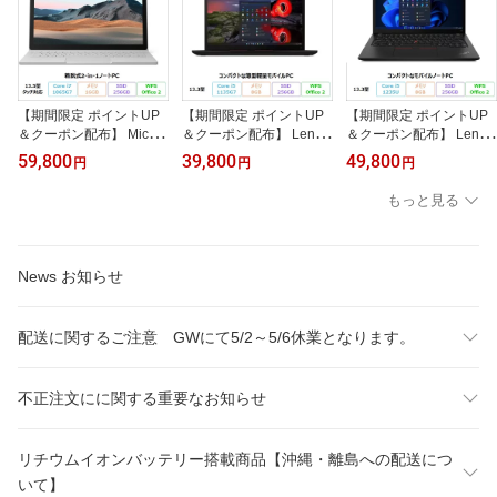
【期間限定 ポイントUP
【期間限定 ポイントUP
【期間限定 ポイントUP
＆クーポン配布】 Micros
＆クーポン配布】 Lenov
＆クーポン配布】 Lenov
oft Surface Book 3 ノー
o ThinkPad X13 Gen 2
o ThinkPad X13 Gen 3
59,800
39,800
49,800
円
円
円
トパソコン 1900 Windo
ノートパソコン 20WK-0
ノートパソコン 21BN-C
ws11 Office付き Core i7-
07JJP Windows11 Pro O
TO1WW Windows11 Pro
もっと見る
1065G7 メモリ16GB SS
ffice付き Core i5-1135G7
Office付き Core i5-1235
D256GB 13.5インチ タ
メモリ8GB SSD256GB 1
U メモリ8GB SSD256G
ッチ対応 リファビッシュ
3.3インチ リファビッシ
B 13.3インチ リファビッ
Bランク
ュBランク
シュCランク
News お知らせ
配送に関するご注意 GWにて5/2～5/6休業となります。
不正注文にに関する重要なお知らせ
リチウムイオンバッテリー搭載商品【沖縄・離島への配送につ
いて】