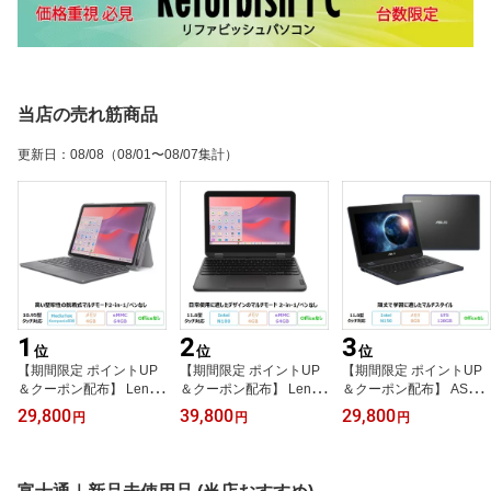
当店の売れ筋商品
更新日
：
08/08
（08/01〜08/07集計）
1
2
3
位
位
位
【期間限定 ポイントUP
【期間限定 ポイントUP
【期間限定 ポイントUP
＆クーポン配布】 Lenov
＆クーポン配布】 Lenov
＆クーポン配布】 ASUS
o Chromebook Duet ED
o 500e Chromebook Ge
BR1104F 2in1 ノートパ
29,800
39,800
29,800
円
円
円
U G2 2in1 ノートパソコ
n 4s 2in1 ノートパソコ
ソコン BR1104FTA-NS0
ン 83HKS00M00 Chrom
ン 83L5S00000 Chrome
097XA Windows11 Pro E
eOS MediaTek Kompani
OS N100 メモリ4GB eM
ducation N150 メモリ8G
o 838 メモリ4GB eMMC
MC64GB 11.6インチ タ
B UFS128GB 11.6インチ