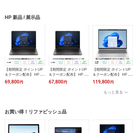
ndows11 Pro Office付き
ndows11 Pro Office付き
WW Windows11 Office付
Ryzen 5 PRO 5650G メ
Ryzen 5 PRO 5650G メ
き Core i7-14700 メモリ
モリ16GB SSD512GB 再
モリ16GB SSD512GB 再
32GB SSD512GB HDD2
生品Sランク
生品Aランク
TB DVD対応 再生品Sラ
HP 新品 / 展示品
ンク
【期間限定 ポイントUP
【期間限定 ポイントUP
【期間限定 ポイントUP
＆クーポン配布】 HP 25
＆クーポン配布】 HP 25
＆クーポン配布】 HP Pa
0R G9 ノートパソコン A
0R G9 ノートパソコン A
vilion Aero 13-bg0009A
69,800
67,800
119,800
円
円
円
89ZBPT#ABJ、A8AJ8PT
89ZBPT#ABJ、A8AJ8PT
U ノートパソコン A17X7
#ABJ Windows11 Pro Off
#ABJ Windows11 Pro Off
PA#ABJ Windows 11 Offi
もっと見る
ice付き Core i3-1315U
ice付き Core i3-1315U
ce付き Ryzen 5 8640U
メモリ8GB SSD256GB 1
メモリ8GB SSD256GB 1
メモリ16GB SSD512GB
5.6インチ 180日長期保
5.6インチ 180日長期保
13.3インチ 180日長期保
証 美品 メーカー展示品S
証 メーカー展示品Aラン
証 美品 メーカー展示品S
お買い得！リファビッシュ品
ランク
ク
ランク