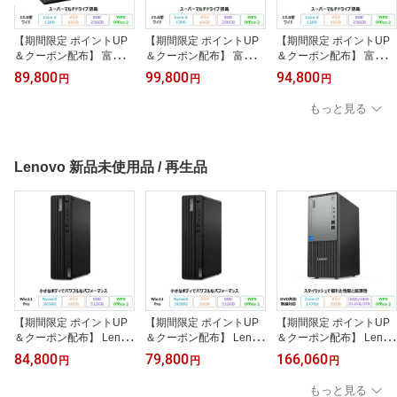
【期間限定 ポイントUP
【期間限定 ポイントUP
【期間限定 ポイントUP
＆クーポン配布】 富士通
＆クーポン配布】 富士通
＆クーポン配布】 富士通
LIFEBOOK A5513/R ノ
LIFEBOOK A5513/RX ノ
LIFEBOOK A5513/RX ノ
89,800
99,800
94,800
円
円
円
ートパソコン FMVA0F04
ートパソコン FMVA0F05
ートパソコン FMVA0F05
3 Windows11 Pro Office
7P Windows11 Pro Offic
7P Windows11 Pro Offic
もっと見る
付き Core 5 120U メモリ
e付き Core 5 120U メモ
e付き Core 5 120U メモ
16GB SSD256GB 15.6イ
リ16GB SSD256GB 15.6
リ16GB SSD256GB 15.6
ンチ DVD対応 再生品Bラ
インチ DVD対応 再生品A
インチ DVD対応 再生品B
ンク
ランク
ランク
Lenovo 新品未使用品 / 再生品
【期間限定 ポイントUP
【期間限定 ポイントUP
【期間限定 ポイントUP
＆クーポン配布】 Lenov
＆クーポン配布】 Lenov
＆クーポン配布】 Lenov
o ThinkCentre M75s Sm
o ThinkCentre M75s Sm
o ThinkCentre neo 50t T
84,800
79,800
166,060
円
円
円
all Gen2 デスクトップパ
all Gen2 デスクトップパ
ower Gen 5 デスクトッ
ソコン 11R7S58N00 Wi
ソコン 11R7S58N00 Wi
プパソコン 12UBCTO1
もっと見る