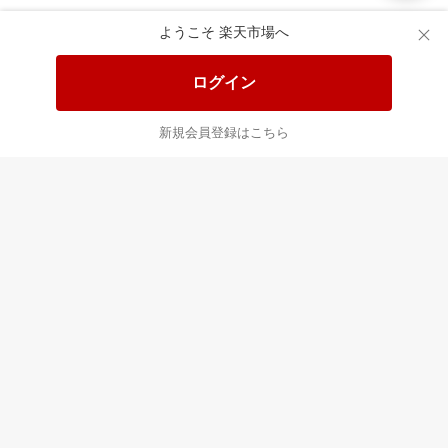
楽天市場配送ガイド（受取方法）
ようこそ 楽天市場へ
楽天にお店を開きませんか？
ログイン
楽天ショッピングサービスご利用規約
新規会員登録はこちら
ページ内容・広告に関するご意見はこちら
楽天クラッチ募金
Rakuten Ichiba English Guide
ご利用ガイド
ヘルプ
ログイン
プラットフォームの透明性及び公正性の向上に関する取り組み
について