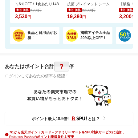
＼6％OFF！1食あたり148円／エコ梱包！パックご飯 180g×24食
抗菌 プレイマット シームレス 折りたたみ 持ち手付き 防音 厚み4cm GUMODE
3,780円
22,800円
6,
割引価格
割引価格
割引価格
3,530
19,380
3,200
円
円
円
食品と日用品がお
掲載アイテム全品
日
得！
20%以上OFF！
ポ
?
あなたはポイント
合計
倍
ログインしてあなたの倍率を確認！
ポイント最大
18.5
倍
!
とは？
7/1から楽天ポイントカード＋ファミリーマートをSPU対象サービスに追加、
Rakuten Pashaのポイント獲得条件を変更