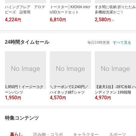
ハミングフレア アロマ
トースター│KIOXIA micr
すき間に収納 折りたたみ
ビーズ 詰替用
oSDカードセット
多機能洗濯かご！
4,224
6,810
2,580
円
円
円
～
24時間タイムセール
毎日10時更新
すべて見る
1,950円！イージーコク
＼クーポンで2,240円／
【楽天1位】‐26℃冷却 ハ
ーンパンツ
ハイネック綿Tシャツ
ンディファン 199段階
1,950
4,570
4,970
円
円
円
特集コンテンツ
暮らし
読み物・コラボ
キャラクター
スポーツ