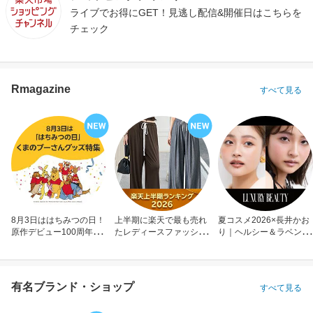
ライブでお得にGET！見逃し配信&開催日はこちらを
チェック
Rmagazine
すべて見る
8月3日ははちみつの日！
上半期に楽天で最も売れ
夏コスメ2026×長井かお
原作デビュー100周年も
たレディースファッショ
り｜ヘルシー＆ラベンダ
お祝い
ン
ーメイク
有名ブランド・ショップ
すべて見る