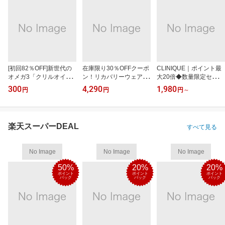
[初回82％OFF]新世代の
在庫限り30％OFFクーポ
CLINIQUE｜ポイント最
オメガ3「クリルオイ
ン！リカバリーウェアRe
大20倍◆数量限定セット
ル」
D
も
300
4,290
1,980
円
円
円
～
楽天スーパーDEAL
すべて見る
No Image
No Image
No Image
50%
20%
20%
ポイント
ポイント
ポイント
バック
バック
バック