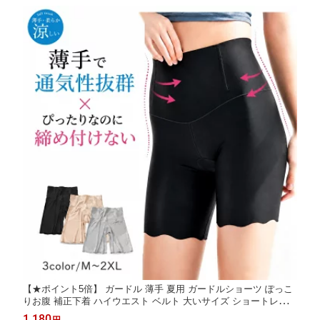
大きいサイズ
【★ポイント5倍】 ガードル 薄手 夏用 ガードルショーツ ぽっこ
りお腹 補正下着 ハイウエスト ベルト 大いサイズ ショートレギン
ス ヒップアップ 美脚 美尻 深履き シームレス 丸まらない 引き締
1,180
円