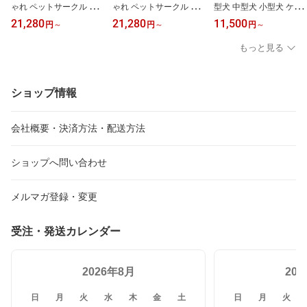
ゃれ ペットサークル 犬
ゃれ ペットサークル 犬
型犬 中型犬 小型犬 ケー
ケージ ゲージ ペットケ
ケージ ゲージ ペットケ
ジ 大 ペットケージ 犬用
21,280
21,280
11,500
円
～
円
～
円
～
ージ ペット 室内 小型犬
ージ ペット 室内 小型犬
ゲージ キャスター付き
中型犬 大型犬
中型犬 大型犬
ロック可能 ドア付 屋根
もっと見る
付き お手入れ簡単 頑丈
トレー付 室内 屋外 広い
スチール製 超大型 天面
収納 安全 安定感 組立簡
ショップ情報
単 移動式 給食ドア 大き
いサイズ 犬用品 洗える
会社概要・決済方法・配送方法
ショップへ問い合わせ
メルマガ登録・変更
受注・発送カレンダー
2026年8月
20
日
月
火
水
木
金
土
日
月
火