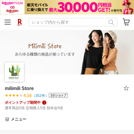
milimili Store
4.16
（
352
件）
ポイントアップ期間中
通常商品5倍 定期購入5倍 頒布会5倍
メニュー