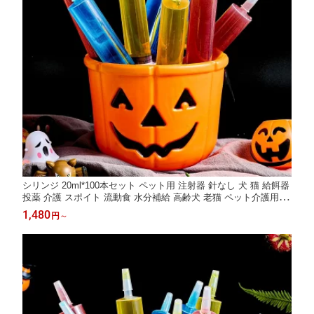
シリンジ 20ml*100本セット ペット用 注射器 針なし 犬 猫 給餌器
投薬 介護 スポイト 流動食 水分補給 高齢犬 老猫 ペット介護用品
送料無料
1,480
円
～