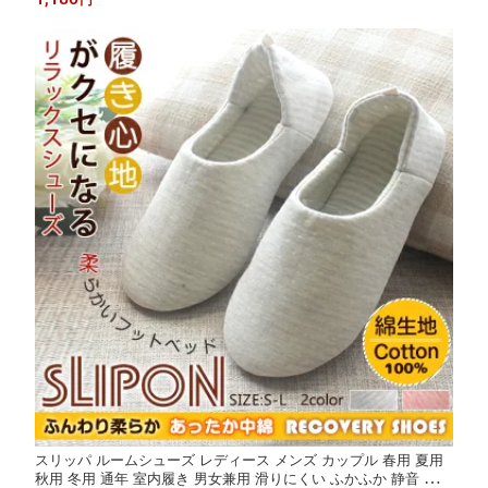
め 太ももにフィット 痩せ ロングショーツ サラッと素材 日常使い
スリッパ ルームシューズ レディース メンズ カップル 春用 夏用
秋用 冬用 通年 室内履き 男女兼用 滑りにくい ふかふか 静音 洗え