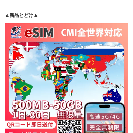
🧘新品とどけ🧘