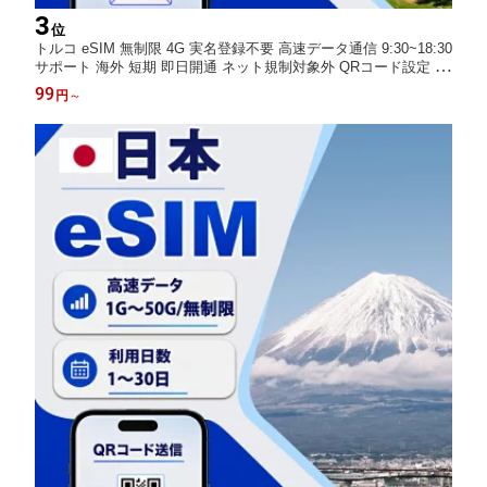
3
位
トルコ eSIM 無制限 4G 実名登録不要 高速データ通信 9:30~18:30
サポート 海外 短期 即日開通 ネット規制対象外 QRコード設定 即
日発行対応 メール納品 使い放題 通信専用 選べるプラン |1日間|3
99
円
～
日間|5日間|7日間|15日間|20日間|30日間 GlobeSIM eSIM 正規品 LI
NE対応