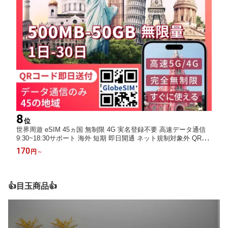
8
位
世界周遊 eSIM 45ヵ国 無制限 4G 実名登録不要 高速データ通信
9:30~18:30サポート 海外 短期 即日開通 ネット規制対象外 QRコ
ード設定 即日発行対応 メール納品 使い放題 通信専用 選べるプラ
170
円
～
ン |1日間|3日間|5日間|7日間|15日間|20日間|30日間 全45地域 LINE
対応
👍目玉商品👍