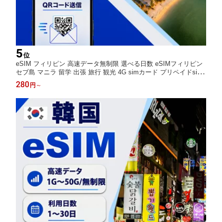
5
位
eSIM フィリピン 高速データ無制限 選べる日数 eSIMフィリピン
セブ島 マニラ 留学 出張 旅行 観光 4G simカード プリペイドsim
データ通信 短期 即日開通 QRコード設定 通信専用 選べるプラン
280
円
～
1日 3日 5日 7日15日 20日間 30日 LINE 9:30~18:30サポート 海外
esim 返金保証