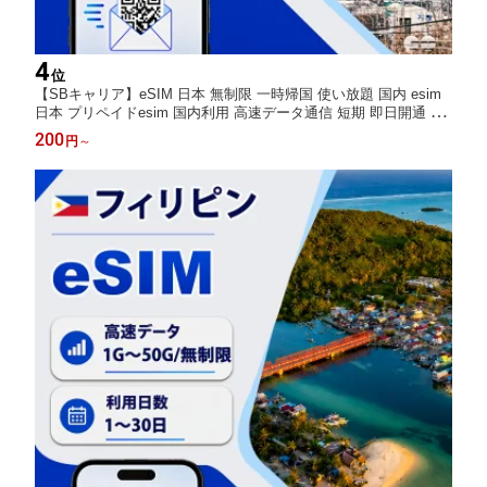
4
位
【SBキャリア】eSIM 日本 無制限 一時帰国 使い放題 国内 esim
日本 プリペイドesim 国内利用 高速データ通信 短期 即日開通 即
日利用 即日発行 メール納品 データ専用 通信専用 使い捨てesim
200
円
～
データ通信esim 選べるプラン LINE対応 正規品 QRコード設定 9:
30~18:30サポート