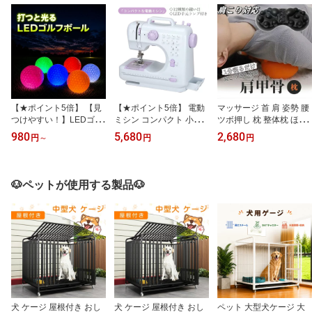
【★ポイント5倍】 【見
【★ポイント5倍】 電動
マッサージ 首 肩 姿勢 腰
つけやすい！】LEDゴル
ミシン コンパクト 小型
ツボ押し 枕 整体枕 ほぐ
フボール 打つと光る 光
ミシン 家庭用ミシン 初
し はがし ストレッチ ギ
980
5,680
2,680
円
～
円
円
る 2~16個セット ゴルフ
心者 12種類の縫い目 フ
フト プレゼント 肩甲骨
ボール 夜 夜間ゴルフ 飛
ットコントローラー LED
背中 解消グッズ ストレ
び系 ナイターゴルフ 早
手元ランプ付き ACアダ
ッチャー ストレッチ用品
朝ゴルフ ゴルフプレゼン
プタと単三電池
揉まれる肩・首スッキリ
🐶ペットが使用する製品🐶
ト 夜間練習 コンペ 幹事
ピロー マッサージ 首 肩
ナイトセンサーボール フ
姿勢 腰 ツボ押し 枕 整体
ラッシュボール プレゼン
枕 ほぐし はがし
ト 高視認
犬 ケージ 屋根付き おし
犬 ケージ 屋根付き おし
ペット 大型犬ケージ 大