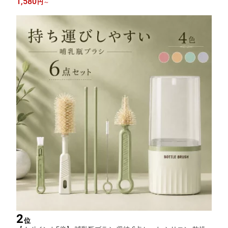
1,580
円
～
リビング 洗面所 キッチン 玄関 卓上 衛生的 小物入れ 日用品 食品
衣類
2
位