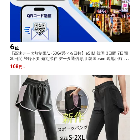
6
位
【高速データ無制限/1~50G/選べる日数】eSIM 韓国 3日間 7日間
30日間 登録不要 短期滞在 データ通信専用 韓国esim 現地回線 正
規品 9:30~18:30サポート LINEサポート QRコード設定 メール納
168
円
～
品 使い放題 4日 5日 6日 10日 15日 20日 簡単設定 旅行 留学 短期
観光 出張