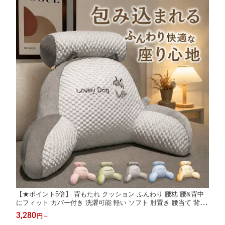
【★ポイント5倍】 背もたれ クッション ふんわり 腰枕 腰&背中
にフィット カバー付き 洗濯可能 軽い ソフト 肘置き 腰当て 背当
て 枕付き 置き型クッション お手入れ簡単 かわいい 夏 ベッド用
3,280
円
～
自宅用 オフィス用 2in1多機能クッション リラックスクッション