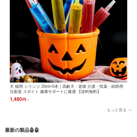
犬 猫用 シリンジ 20ml×5本｜高齢犬・老猫 介護・投薬・給餌用
注射器 スポイト 健康サポートに最適 【送料無料】
1,480
円
～
もっと見る
最新の製品🤖🤖