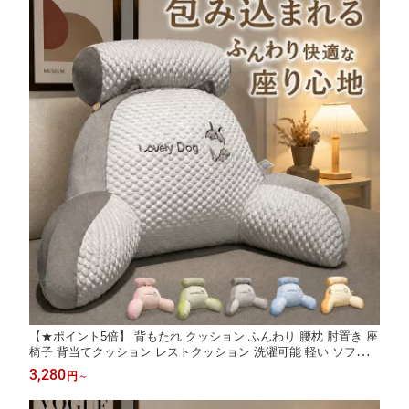
QRコード設定 9:30~18:3
0サポート
【★ポイント5倍】 背もたれ クッション ふんわり 腰枕 肘置き 座
椅子 背当てクッション レストクッション 洗濯可能 軽い ソフト
カバー付き 腰当て 背当て 枕付き 椅子 三角 枕 腰クッション お手
3,280
円
～
入れ簡単 夏 ベッド 自宅 オフィス リラックスクッション 大きい
かわいい