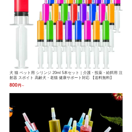
犬 猫 ペット用 シリンジ 20ml 5本セット｜介護・投薬・給餌用 注
射器 スポイト 高齢犬・老猫 健康サポート対応 【送料無料】
800
円
～