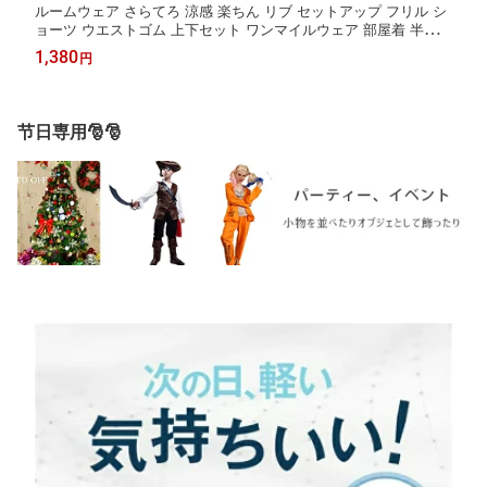
ルームウェア さらてろ 涼感 楽ちん リブ セットアップ フリル シ
ョーツ ウエストゴム 上下セット ワンマイルウェア 部屋着 半袖
夏 かわいい
1,380
円
节日専用🎅🎅