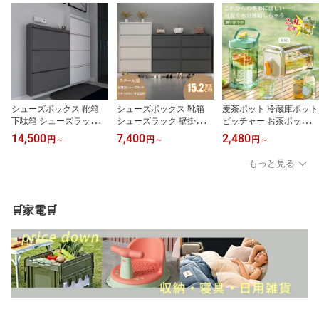
シューズボックス 靴箱
シューズボックス 靴箱
麦茶ポット 冷蔵庫ポット
下駄箱 シューズラック
シューズラック 壁掛け靴
ピッチャー お茶ポット
コンパクト キャビネット
箱 収納家具 寝具 コンパ
横置き 耐熱 2.3L 3.5L 漏
14,500
7,400
2,480
円
～
円
～
円
～
3段 4段 斜め置き スリム
クト インテリア キャビ
れない ウオーターサーバ
靴収納キャビネット 収納
ネット 2段 3段 4段 斜め
ー 冷水筒 ティーポット
もっと見る
棚 可動棚 玄関収納 靴棚
置き スリム 靴収納キャ
蓋付き 洗いやすい プラ
収納 棚 ラック 大容量 お
ビネット 下駄箱 収納棚
スチック フタ付き 冷蔵
しゃれ ホワイト グレー
可動棚 玄関収納 靴棚 収
庫 水差し 夏アイテム ア
納 大容量 会社 ラック 大
ウトドア 広口 持ちやす
🛒家電🛒
容量 おしゃれ 壁掛けシ
い
ューズラック ホワイト
グレー