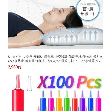
枕 まくら マクラ 安眠枕 蝶形枕 中空設計 低反発枕 仰向き 横向き
いびき防止 首や肩の負担にならない 寝返り防止 いびき対策 グレ
ー グリーン ブルー 頸椎サポート 快眠まくら まくら 首こり いび
2,980
円
き防止 ストレートネック 横向き 通気性 人間工学枕 洗えるカバー
プレゼント