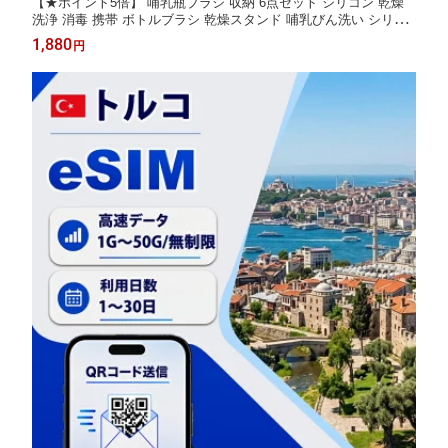
【★ポイント5倍】 哺乳瓶ブラシ 収納 6点セット シリコン 乾燥
洗浄 消毒 携帯 ボトルブラシ 乾燥スタンド 哺乳びん洗い シリコ
ンブラシ 洗浄セット 乳首ブラシ 持ち運び コンパクト 省スペース
1,880
円
お手入れ 便利 ケース入り ブラシ ストローブラシ 哺乳瓶グッズ
出産準備