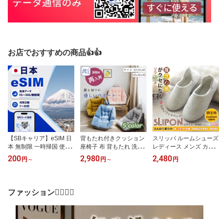
お店でおすすめの商品👍👍
【SBキャリア】eSIM 日
背もたれ付きクッション
スリッパ ルームシューズ
本 無制限 一時帰国 使い
座椅子 布 背もたれ 洗え
レディース メンズ カッ
放題 国内 esim日本 プリ
る 北欧 無地リクライニ
プル 春用 夏用 秋用 冬用
200
2,980
2,480
円
～
円
～
円
ペイドesim 国内利用 高
ング 大きい 読書 厚手 も
通年 室内履き 男女兼用
速データ通信 短期 即日
こもこ こたつ フロアソ
滑りにくい ふかふか 静
開通 即日利用 即日発行
ファー ざいす 北欧 和 ア
音 洗える 軽量 来客用 室
メール納品 データ専用
ジアン 父の日 おしゃれ
内 部屋履き あったか 洗
ファッション👯‍♀️👯‍♀️
通信専用 使い捨てesim
冬用 腰痛対応クッション
える
データ通信esim 選べる
座布団
プラン LINE対応 正規品