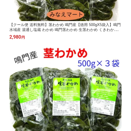
【クール便 送料無料】茎わかめ 鳴門産【徳用 500gX5袋入】鳴門
水域産 湯通し塩蔵 わかめ 鳴門茎わかめ 生茎わかめ くきわかめ
【サンキュー社】
2,980
円