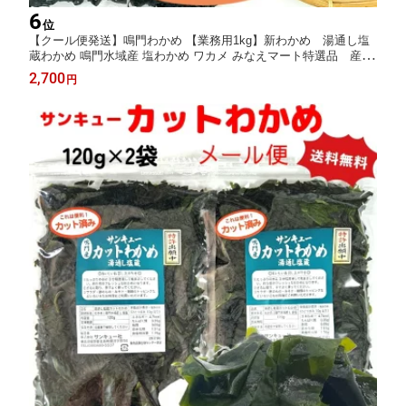
6
位
【クール便発送】鳴門わかめ 【業務用1kg】新わかめ 湯通し塩
蔵わかめ 鳴門水域産 塩わかめ ワカメ みなえマート特選品 産地
直送【サンキュー社】
2,700
円