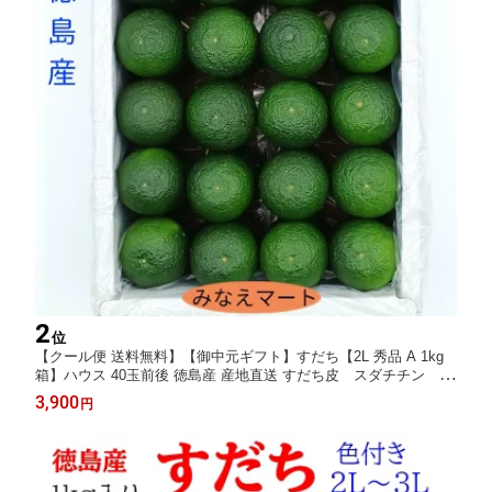
2
位
【クール便 送料無料】【御中元ギフト】すだち【2L 秀品 A 1kg
箱】ハウス 40玉前後 徳島産 産地直送 すだち皮 スダチチン す
だち酢/ すだち果汁/柑橘/スダチ みなえマート 特選品【北海道,沖
3,900
円
縄は送料別途900円】