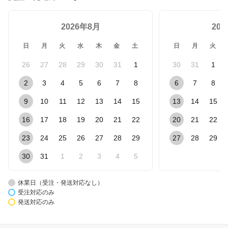
2026年8月
20
日
月
火
水
木
金
土
日
月
火
26
27
28
29
30
31
1
30
31
1
2
3
4
5
6
7
8
6
7
8
9
10
11
12
13
14
15
13
14
15
16
17
18
19
20
21
22
20
21
22
23
24
25
26
27
28
29
27
28
29
30
31
1
2
3
4
5
休業日（受注・発送対応なし）
受注対応のみ
発送対応のみ