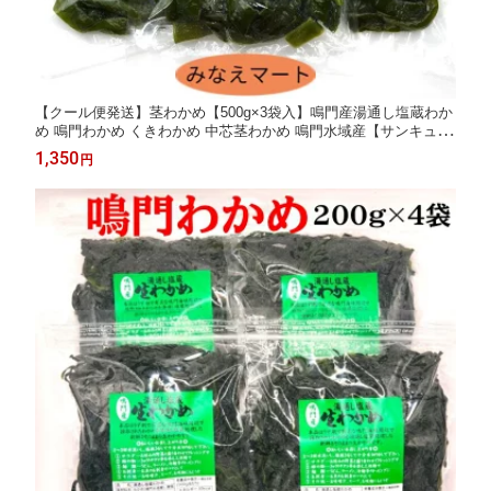
【クール便発送】茎わかめ【500g×3袋入】鳴門産湯通し塩蔵わか
め 鳴門わかめ くきわかめ 中芯茎わかめ 鳴門水域産【サンキュー
社】
1,350
円