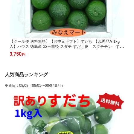
【クール便 送料無料】【お中元ギフト】すだち 【3L秀品A 1kg
入】ハウス 徳島産 32玉前後 スダチ すだち皮 スダチチン すだ
ち酢 すだち果汁 みなえマート 特選品【北海道,沖縄便は送料別途
3,750
円
900円】
人気商品ランキング
更新日
：
08/08
（08/01〜08/07集計）