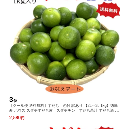
3
位
【クール便 送料無料】すだち 色付 訳あり 【2L～3L 1kg】徳島
産 ハウス スダチすだち皮 スダチチン すだち果汁 すだち酒 ス
ダチジュース 【北海道,沖縄は3個以上送料無料】
2,580
円