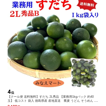
4
位
【クール便 送料無料】すだち 2L秀品 【業務用1kgパック 約40
玉】 低コスト 袋入 徳島県産 産地直送 蕎麦 うどん そうめん 冷
麺 刺身 焼き魚 焼肉 酢の物 飲み物【北海道,沖縄便は2袋以上送料