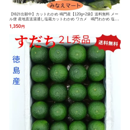
【特許出願中】カットわかめ 鳴門産【120g×2袋】送料無料 メー
ル便 産地直送湯通し塩蔵カットわかめ ワカメ 鳴門わかめ 塩蔵
わかめ 鳴門水域産 みなえマート特選品サンキューカットわかめ
1,350
円