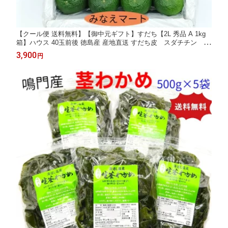
【クール便 送料無料】【御中元ギフト】すだち【2L 秀品 A 1kg
箱】ハウス 40玉前後 徳島産 産地直送 すだち皮 スダチチン す
だち酢/ すだち果汁/柑橘/スダチ みなえマート 特選品【北海道,沖
3,900
円
縄は送料別途900円】