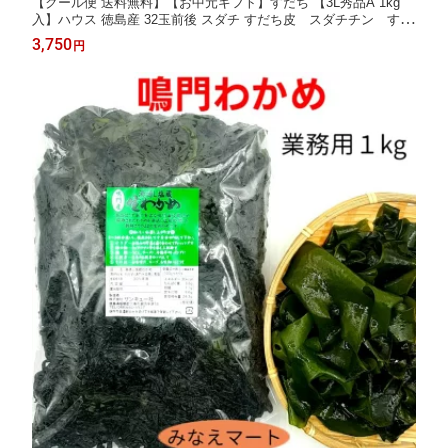
【クール便 送料無料】【お中元ギフト】すだち 【3L秀品A 1kg
入】ハウス 徳島産 32玉前後 スダチ すだち皮 スダチチン すだ
ち酢 すだち果汁 みなえマート 特選品【北海道,沖縄便は送料別途
3,750
円
900円】