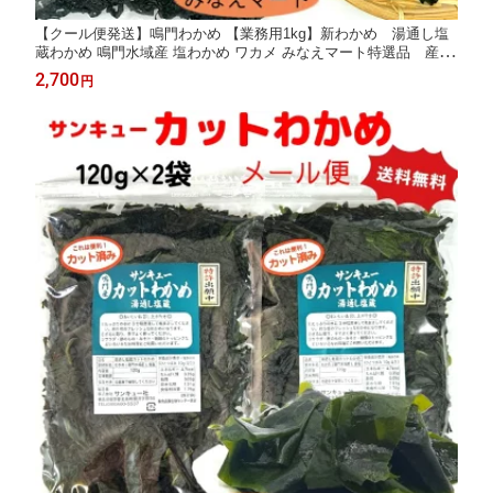
【クール便発送】鳴門わかめ 【業務用1kg】新わかめ 湯通し塩
蔵わかめ 鳴門水域産 塩わかめ ワカメ みなえマート特選品 産地
直送【サンキュー社】
2,700
円