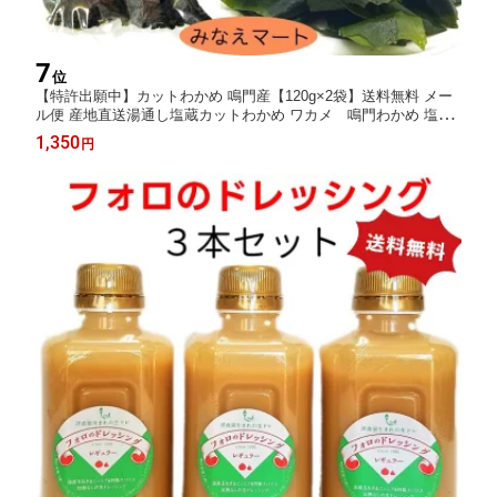
7
位
【特許出願中】カットわかめ 鳴門産【120g×2袋】送料無料 メー
ル便 産地直送湯通し塩蔵カットわかめ ワカメ 鳴門わかめ 塩蔵
わかめ 鳴門水域産 みなえマート特選品サンキューカットわかめ
1,350
円