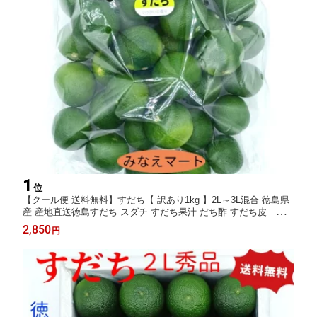
1
位
【クール便 送料無料】すだち【 訳あり1kg 】2L～3L混合 徳島県
産 産地直送徳島すだち スダチ すだち果汁 だち酢 すだち皮 スダ
チチン お刺身 焼き魚 すだちラッシー すだち酒 みなえマート 特
2,850
円
選品【北海道,沖縄便は＋900円送料】