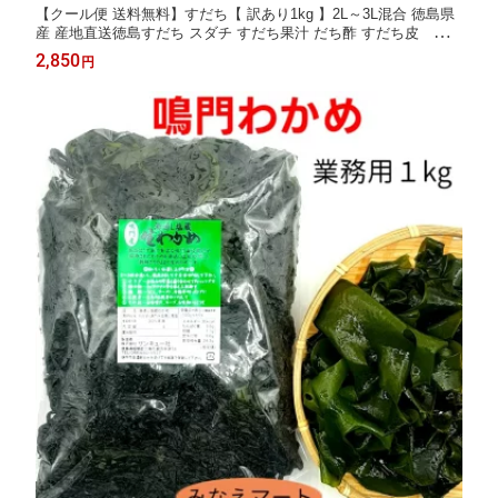
【クール便 送料無料】すだち【 訳あり1kg 】2L～3L混合 徳島県
産 産地直送徳島すだち スダチ すだち果汁 だち酢 すだち皮 スダ
チチン お刺身 焼き魚 すだちラッシー すだち酒 みなえマート 特
2,850
円
選品【北海道,沖縄便は＋900円送料】