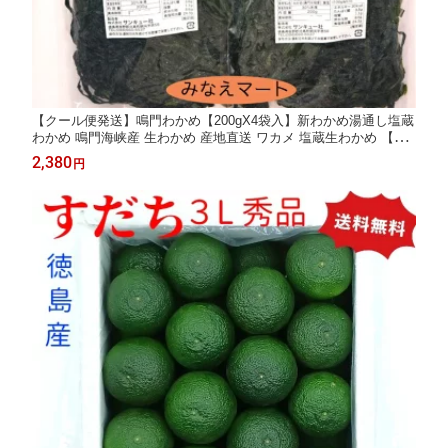
【クール便発送】鳴門わかめ【200gX4袋入】新わかめ湯通し塩蔵
わかめ 鳴門海峡産 生わかめ 産地直送 ワカメ 塩蔵生わかめ 【サ
ンキュー社】
2,380
円