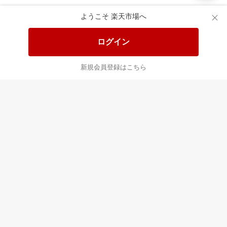
楽天市場配送ガイド（受取方法）
ようこそ 楽天市場へ
楽天にお店を開きませんか？
ログイン
楽天ショッピングサービスご利用規約
新規会員登録はこちら
ページ内容・広告に関するご意見はこちら
楽天クラッチ募金
Rakuten Ichiba English Guide
ご利用ガイド
ヘルプ
ログイン
プラットフォームの透明性及び公正性の向上に関する取り組み
について