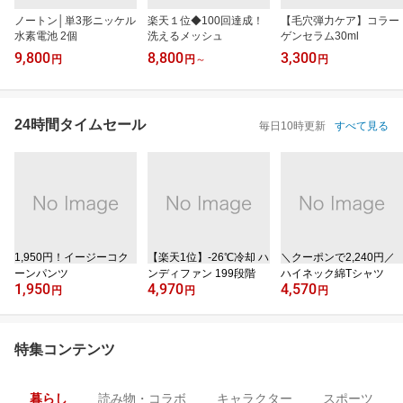
ノートン│単3形ニッケル
楽天１位◆100回達成！
【毛穴弾力ケア】コラー
水素電池 2個
洗えるメッシュ
ゲンセラム30ml
9,800
8,800
3,300
円
円
～
円
24時間タイムセール
毎日10時更新
すべて見る
1,950円！イージーコク
【楽天1位】‐26℃冷却 ハ
＼クーポンで2,240円／
ーンパンツ
ンディファン 199段階
ハイネック綿Tシャツ
1,950
4,970
4,570
円
円
円
特集コンテンツ
暮らし
読み物・コラボ
キャラクター
スポーツ