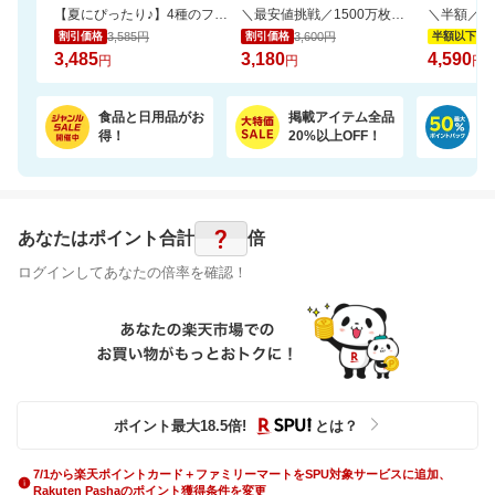
【夏にぴったり♪】4種のフレーバーが楽しめる。ひんやり爽やかなサブレサンドアイス
＼最安値挑戦／1500万枚売れてる★ふかふかホテルバスタオル2枚セットが20周年SALE！
3,585円
3,600円
9,
割引価格
割引価格
半額以下
3,485
3,180
4,590
円
円
円
食品と日用品がお
掲載アイテム全品
日
得！
20%以上OFF！
ポ
?
あなたはポイント
合計
倍
ログインしてあなたの倍率を確認！
ポイント最大
18.5
倍
!
とは？
7/1から楽天ポイントカード＋ファミリーマートをSPU対象サービスに追加、
Rakuten Pashaのポイント獲得条件を変更