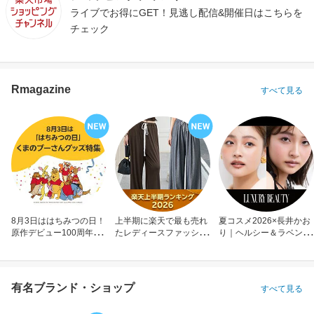
ライブでお得にGET！見逃し配信&開催日はこちらを
チェック
Rmagazine
すべて見る
8月3日ははちみつの日！
上半期に楽天で最も売れ
夏コスメ2026×長井かお
原作デビュー100周年も
たレディースファッショ
り｜ヘルシー＆ラベンダ
お祝い
ン
ーメイク
有名ブランド・ショップ
すべて見る