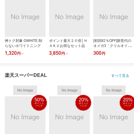
神トク対象 GWHITE 削
ポイント最大２０倍│Ｈ
[初回82％OFF]新世代の
らないホワイトニング
ＡＫＵお得なセット品
オメガ3「クリルオイ
ル」
1,320
3,850
300
円
～
円
～
円
楽天スーパーDEAL
すべて見る
No Image
No Image
No Image
50%
20%
20%
ポイント
ポイント
ポイント
バック
バック
バック