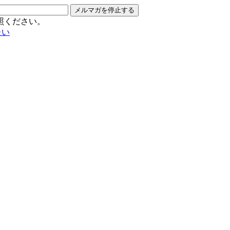
メルマガを停止する
照ください。
たい