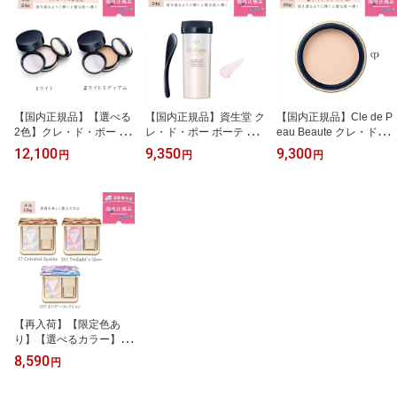
Cle de Peau Beaute ク
ッションファンデ 資生堂
【国内正規品】【選べる
【国内正規品】資生堂 ク
【国内正規品】Cle de P
2色】クレ・ド・ポー ボ
レ・ド・ポー ボーテ Cle
eau Beaute クレ・ド・
ーテ プードルトランスパ
de Peau Beaute プード
ポー ボーテ プードルト
12,100
9,350
9,300
円
円
円
ラントn M 本体 1ライ
ルトランスパラントn M
ランスパラントn【詰め
ト・2ライトミディアム
【詰め替え】/ 1ライト /
替え】/ 2ライトミディア
24g｜フェイスパウダー
24g / フェイスパウダー
ム / 26g / フェイスパウダ
Cle de Peau Beaute 資
【レフィル】
ー【レフィル】資生堂 ク
生堂 ギフト プレゼント
レ・ド・ポー ボーテ
誕生日
【再入荷】【限定色あ
り】【選べるカラー】
【国内正規品】資生堂 ク
8,590
円
レ・ド・ポー ボーテ ハ
イライト ル・レオスール