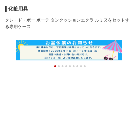
デクラ 本体（17・201・
107／10g）Cle de Peau
▌化粧用具
Beaute フェイスカラ
ー・パウダー ケース＆ブ
クレ・ド・ポー ボーテ タンクッションエクラ ルミヌをセットす
ラシ付き
る専用ケース