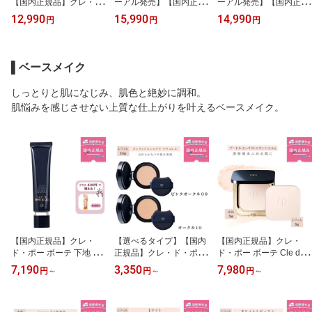
【国内正規品】クレ・
ーアル発売】【国内正規
ーアル発売】【国内正規
ド・ポー ボーテ ローシ
品】クレ・ド・ポー ボー
品】クレ・ド・ポー ボー
12,990
15,990
14,990
円
円
円
ョンエサンシエルA 本体
テ エマルションプロテク
テ クレームプロテクトゥ
170mL／資生堂 Cle de P
トゥリス（ジュール）／
リスR(ジュール)（日中
eau Beaute／繊細でみず
エマルションアンタンシ
用）／クレームアンタン
みずしい優美な香りの化
ヴ（ニュイ） 本体 125m
シヴR(ニュイ)（夜用）
▌ベースメイク
粧水
L 資生堂 Cle de Peau Be
本体 各50g Cle de Peau
aute 日中用・夜用 乳液
Beaute 資生堂
しっとりと肌になじみ、肌色と絶妙に調和。
肌悩みを感じさせない上質な仕上がりを叶えるベースメイク。
【国内正規品】クレ・
【選べるタイプ】【国内
【国内正規品】クレ・
ド・ポー ボーテ 下地 資
正規品】クレ・ド・ポー
ド・ポー ボーテ Cle de
生堂 Cle de Peau Beaut
ボーテ タンクッションエ
Peau Beaute プードル
7,190
3,350
7,980
円
～
円
～
円
～
e ヴォワールコレクチ
クラ ナチュレル ケース /
コンパクトエサンシエル
ュール n 40g SPF25・P
レフィル（詰替用）SPF
n / 本体 / 詰替え / 5g フェ
A++
25 PA+++ 14g｜ピンク
イスパウダー 詰め替え
オークル00・オークル10
フェイスパウダー 資生堂