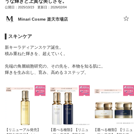
うな輝きと上質な美しさを。
公開日：2025/10/23 更新日：2026/02/04
Minari Cosme 楽天市場店
▌スキンケア
新キーラディアンスケア誕生。
積み重ねた輝きを、超えていく。
先端の角層細胞研究の、その先を。本物を知る肌に。
輝きを生み出し、育み、高める３ステップ。
【リニューアル発売】
【選べる種類】【リニュ
【選べる種類】【リニュ