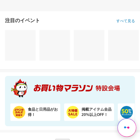
注目のイベント
すべて見る
食品と日用品がお
掲載アイテム全品
日
得！
20%以上OFF！
ポ