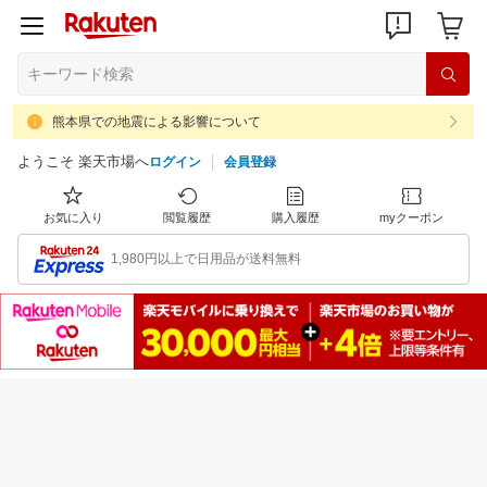
熊本県での地震による影響について
ようこそ 楽天市場へ
ログイン
会員登録
お気に入り
閲覧履歴
購入履歴
myクーポン
1,980円以上で日用品が送料無料