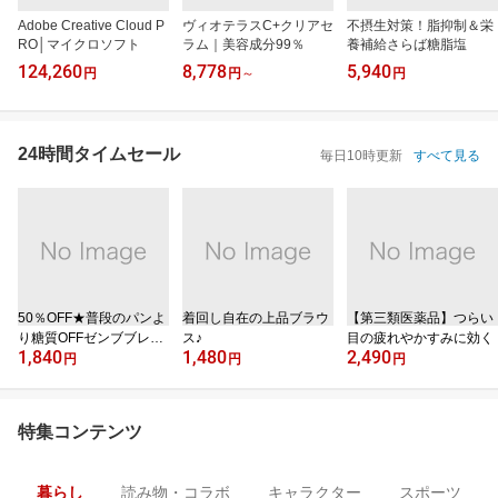
Adobe Creative Cloud P
ヴィオテラスC+クリアセ
不摂生対策！脂抑制＆栄
RO│マイクロソフト
ラム｜美容成分99％
養補給さらば糖脂塩
124,260
8,778
5,940
円
円
～
円
24時間タイムセール
毎日10時更新
すべて見る
50％OFF★普段のパンよ
着回し自在の上品ブラウ
【第三類医薬品】つらい
り糖質OFFゼンブブレッ
ス♪
目の疲れやかすみに効く
1,840
1,480
2,490
ド
円
円
円
特集コンテンツ
暮らし
読み物・コラボ
キャラクター
スポーツ