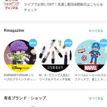
ライブでお得にGET！見逃し配信&開催日はこちらを
チェック
Rmagazine
すべて見る
POPMART×PIXARシリ
M・A・Cリップ人気3シ
マーベルヒーローのゴル
ーズのブラインドボック
リーズをスウォッチ比較
フグッズで、楽しくスコ
ス
アアップ！
有名ブランド・ショップ
すべて見る