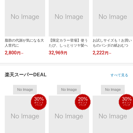
脂肪の代謝が気になる大
【限定カラー登場】使う
お試しサイズも！お買い
人世代に
たび、しっとりツヤ髪へ
ものパンダの紙おむつ
2,800
32,969
2,222
円
～
円
円
～
楽天スーパーDEAL
すべて見る
No Image
No Image
No Image
30%
20%
30%
ポイント
ポイント
ポイント
バック
バック
バック