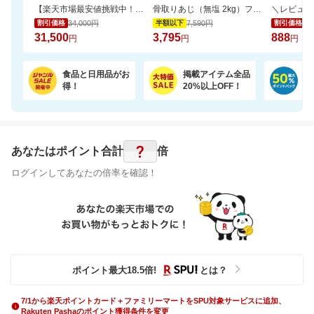
【楽天市場最安値挑戦中！】ペリエ・ジュエ ベル・エポック (ACシャンパーニュ)
骨取りあじ（無塩 2kg）フライや南蛮漬けにおすすめ【骨取り魚の飯田商店】
34,000円
7,590円
1,
割引価格
半額以下
割引価格
31,500
3,795
888
円
円
円
食品と日用品がお
掲載アイテム全品
日
得！
20%以上OFF！
ポ
?
あなたはポイント
合計
倍
ログインしてあなたの倍率を確認！
ポイント最大
18.5
倍
!
とは？
7/1から楽天ポイントカード＋ファミリーマートをSPU対象サービスに追加、
Rakuten Pashaのポイント獲得条件を変更