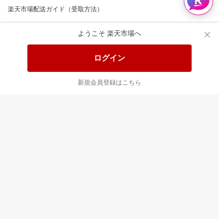
楽天市場配送ガイド（受取方法）
楽天にお店を開きませんか？
ようこそ 楽天市場へ
楽天ショッピングサービスご利用規約
ログイン
ページ内容・広告に関するご意見はこちら
新規会員登録はこちら
楽天クラッチ募金
Rakuten Ichiba English Guide
ご利用ガイド
ヘルプ
ログイン
8/16(日)メンテナンス実施のお知らせ
プラットフォームの透明性及び公正性の向上に関する取り組み