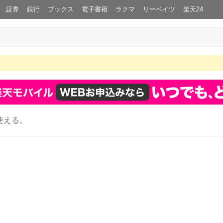
証券
銀行
ブックス
電子書籍
ラクマ
リーベイツ
楽天24
使える。