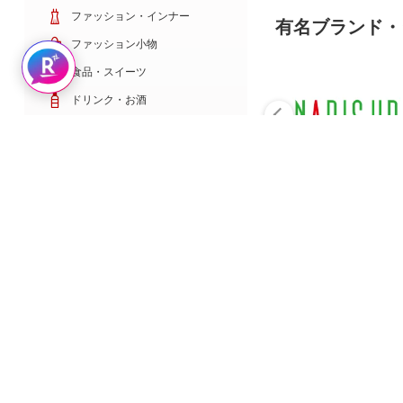
ファッション・インナー
有名ブランド・
ファッション小物
Rakuten AIで探す
食品・スイーツ
ドリンク・お酒
日用雑貨・キッチン用品
コスメ・健康・医薬品
キッズ・ベビー・玩具
家電・TV・カメラ
PC・スマホ・通信
スポーツ・ゴルフ
車・バイク
インテリア・寝具・収納
ペット・花・DIY工具
サービス・リフォーム