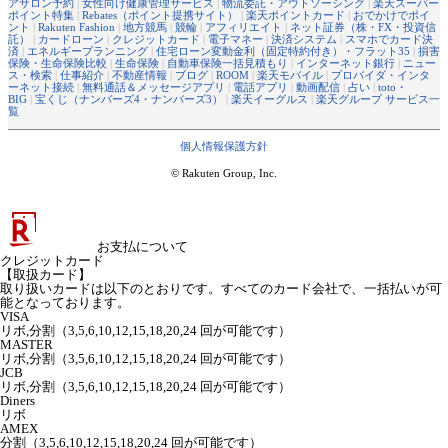
アサロン予約
|
女性向け健康管理サービス
|
物流委託・アウトソーシング
|
楽天スーパー
ポイント特集
|
Rebates（ポイント提携サイト）
|
楽天ポイントカード
|
おでかけでポイ
ント
|
Rakuten Fashion
|
地方競馬
|
競輪
|
アフィリエイト
|
ネット証券（株・FX・投資信
託）
|
カードローン
|
クレジットカード
|
電子マネー
|
決済システム
|
スマホでカード決
済
|
エネルギープランニング
|
住宅ローン変動金利（固定特約付き）・フラット35
|
損害
保険・生命保険比較
|
生命保険
|
自動車保険一括見積もり
|
インターネット銀行
|
ニュー
ス・検索
|
仕事紹介
|
不動産情報
|
ブログ
|
ROOM
|
楽天モバイル
|
プロバイダ・インタ
ーネット接続
|
無料通話＆メッセージアプリ
|
電話アプリ
|
動画配信
|
占い
|
toto・
BIG
|
宝くじ（ナンバーズ4・ナンバーズ3）
|
楽天イーグルス
|
楽天グループ サービス一
覧
個人情報保護方針
© Rakuten Group, Inc.
お支払について
クレジットカード
【取扱カード】
取り扱いカードは以下のとおりです。すべてのカード会社で、一括払いが可
能となっております。
VISA
リボ,分割（3,5,6,10,12,15,18,20,24 回が可能です）
MASTER
リボ,分割（3,5,6,10,12,15,18,20,24 回が可能です）
JCB
リボ,分割（3,5,6,10,12,15,18,20,24 回が可能です）
Diners
リボ
AMEX
分割（3,5,6,10,12,15,18,20,24 回が可能です）