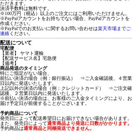
ただきます。
決済手数料は無料です。
※100万円（税込）以上のご注文にはご利用いただけません。
※PayPalアカウントをお持ちでない場合、PayPalアカウントを
作成ください。
※PayPalでのお支払いに関するお問い合わせは
楽天市場までご
連絡
ください。
配送について
宅配便
【業者】 ヤマト運輸
【配送サービス名】宅急便
【備考】
商品発送のタイミング
特にご指定がない場合、
前払い決済の場合（例：銀行振込） ⇒ご入金確認後、４営業
日以内に発送いたします。
上記以外の決済の場合（例：クレジットカード） ⇒ご注文確
認後、２営業日以内に発送いたします。
※前払い決済の場合は、お客様のご入金タイミングにより、お
届け予定日が前後することがございます。
予約商品について
発売日によって配送希望日にお届けできない場合があります。
また、発売日によって
通常商品より発送に日数がかかります。
予約商品は
通常商品と同梱発送できません。