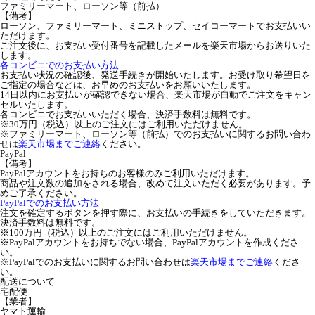
ファミリーマート、ローソン等（前払）
【備考】
ローソン、ファミリーマート、ミニストップ、セイコーマートでお支払いい
ただけます。
ご注文後に、お支払い受付番号を記載したメールを楽天市場からお送りいた
します。
各コンビニでのお支払い方法
お支払い状況の確認後、発送手続きが開始いたします。お受け取り希望日を
ご指定の場合などは、お早めのお支払いをお願いいたします。
14日以内にお支払いが確認できない場合、楽天市場が自動でご注文をキャン
セルいたします。
各コンビニでお支払いいただく場合、決済手数料は無料です。
※30万円（税込）以上のご注文にはご利用いただけません。
※ファミリーマート、ローソン等（前払）でのお支払いに関するお問い合わ
せは
楽天市場までご連絡
ください。
PayPal
【備考】
PayPalアカウントをお持ちのお客様のみご利用いただけます。
商品や注文数の追加をされる場合、改めて注文いただく必要があります。予
めご了承ください。
PayPalでのお支払い方法
注文を確定するボタンを押す際に、お支払いの手続きをしていただきます。
決済手数料は無料です。
※100万円（税込）以上のご注文にはご利用いただけません。
※PayPalアカウントをお持ちでない場合、PayPalアカウントを作成くださ
い。
※PayPalでのお支払いに関するお問い合わせは
楽天市場までご連絡
くださ
い。
配送について
宅配便
【業者】
ヤマト運輸