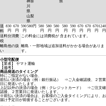
神奈
県
川
県
山梨
県
送
830
670
590
580円
580
580
580
580
590
670
670
670
1240
円
円
円
円
円
円
円
円
円
円
円
円
料
送料分消費
この料金には消費税が 含まれています。
税
離島他の扱
離島・一部地域は追加送料がかかる場合がありま
い
す。
小型宅配便
【業者】 ヤマト運輸
【備考】
商品発送のタイミング
特にご指定がない場合、
前払い決済の場合（例：銀行振込） ⇒ご入金確認後、２営業
日に発送いたします。
上記以外の決済の場合（例：クレジットカード） ⇒ご注文確
認後、２営業日に発送いたします。
※前払い決済の場合は、お客様のご入金タイミングにより、お
届け予定日が前後することがございます。