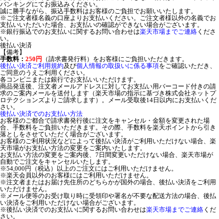
バンキングにてお振込みください。
誠に勝手ながら、振込手数料はお客様のご負担でお願いいたします。
※ご注文者様名義の口座よりお支払いください。ご注文者様以外の名義でお
支払いいただいた場合、お支払いの確認ができない場合がございます。
※銀行振込でのお支払いに関するお問い合わせは
楽天市場までご連絡
くださ
い。
後払い決済
【備考】
手数料：
250円
（請求書発行料）をお客様にご負担いただきます。
後払い決済ご利用規約
及び
個人情報の取扱いに係る事項
をご確認いただき、
ご同意のうえご利用ください。
各コンビニまたは銀行でお支払いいただけます。
商品発送後、注文者メールアドレスに対してお支払い用バーコード付きの請
求のご案内メールを送付します（楽天市場の指示に基づき株式会社ネットプ
ロテクションズよりご請求します）。メール受取後14日以内にお支払いくだ
さい。
後払い決済でのお支払い方法
お客様のご都合で請求書発行後に注文をキャンセル・金額を変更された場
合、手数料をご負担いただきます。その際、手数料を楽天ポイントから引き
落としをさせていただく場合がございます。
お客様のご利用状況などによって後払い決済がご利用いただけない場合、楽
天市場がお支払い方法の変更をご案内いたします。
お支払い方法の変更をご案内後、7日間変更いただけない場合、楽天市場が
自動でご注文をキャンセルいたします。
※54,000円（税込）以上のご注文にはご利用いただけません。
※楽天会員以外のお客様にはご利用いただけません。
※注文者またはお届け先住所のどちらかが国外の場合、後払い決済をご利用
いただけません。
※メール便等のお受け取り時に受領印や署名が不要な配送方法の場合、後払
い決済をご利用いただけない場合がございます。
※後払い決済でのお支払いに関するお問い合わせは
楽天市場までご連絡
くだ
さい。