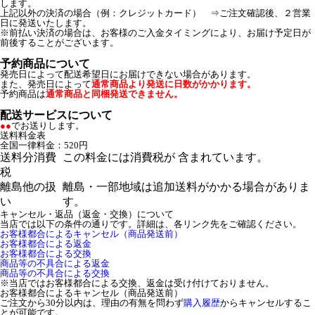
します。
上記以外の決済の場合（例：クレジットカード） ⇒ご注文確認後、２営業
日に発送いたします。
※前払い決済の場合は、お客様のご入金タイミングにより、お届け予定日が
前後することがございます。
予約商品について
発売日によって配送希望日にお届けできない場合があります。
また、発売日によって
通常商品より発送に日数がかかります。
予約商品は
通常商品と同梱発送できません。
配送サービスについて
●●
でお送りします。
送料料金表
全国一律料金：520円
送料分消費
この料金には消費税が 含まれています。
税
離島他の扱
離島・一部地域は追加送料がかかる場合がありま
い
す。
キャンセル・返品（返金・交換）について
当店では以下の条件の通りです。詳細は、各リンク先をご確認ください。
お客様都合によるキャンセル（商品発送前）
お客様都合による返金
お客様都合による交換
商品等の不具合による返金
商品等の不具合による交換
※当店ではお客様都合による交換、返金は受け付けておりません。
お客様都合によるキャンセル（商品発送前）
ご注文から30分以内は、理由の有無を問わず
購入履歴
からキャンセルするこ
とが可能です。