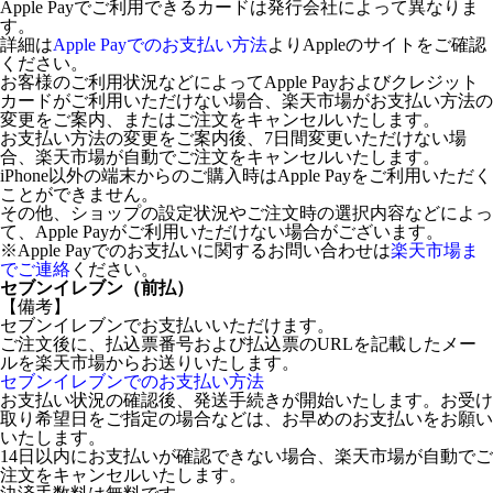
Apple Payでご利用できるカードは発行会社によって異なりま
す。
詳細は
Apple Payでのお支払い方法
よりAppleのサイトをご確認
ください。
お客様のご利用状況などによってApple Payおよびクレジット
カードがご利用いただけない場合、楽天市場がお支払い方法の
変更をご案内、またはご注文をキャンセルいたします。
お支払い方法の変更をご案内後、7日間変更いただけない場
合、楽天市場が自動でご注文をキャンセルいたします。
iPhone以外の端末からのご購入時はApple Payをご利用いただく
ことができません。
その他、ショップの設定状況やご注文時の選択内容などによっ
て、Apple Payがご利用いただけない場合がございます。
※Apple Payでのお支払いに関するお問い合わせは
楽天市場ま
でご連絡
ください。
セブンイレブン（前払）
【備考】
セブンイレブンでお支払いいただけます。
ご注文後に、払込票番号および払込票のURLを記載したメー
ルを楽天市場からお送りいたします。
セブンイレブンでのお支払い方法
お支払い状況の確認後、発送手続きが開始いたします。お受け
取り希望日をご指定の場合などは、お早めのお支払いをお願い
いたします。
14日以内にお支払いが確認できない場合、楽天市場が自動でご
注文をキャンセルいたします。