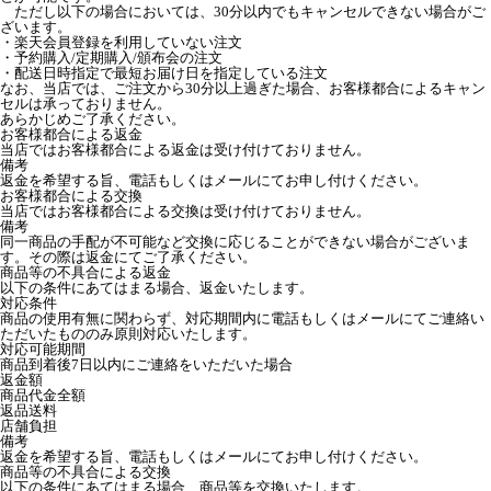
ただし以下の場合においては、30分以内でもキャンセルできない場合がご
ざいます。
・楽天会員登録を利用していない注文
・予約購入/定期購入/頒布会の注文
・配送日時指定で最短お届け日を指定している注文
なお、当店では、ご注文から30分以上過ぎた場合、お客様都合によるキャン
セルは承っておりません。
あらかじめご了承ください。
お客様都合による返金
当店ではお客様都合による返金は受け付けておりません。
備考
返金を希望する旨、電話もしくはメールにてお申し付けください。
お客様都合による交換
当店ではお客様都合による交換は受け付けておりません。
備考
同一商品の手配が不可能など交換に応じることができない場合がございま
す。その際は返金にてご了承ください。
商品等の不具合による返金
以下の条件にあてはまる場合、返金いたします。
対応条件
商品の使用有無に関わらず、対応期間内に電話もしくはメールにてご連絡い
ただいたもののみ原則対応いたします。
対応可能期間
商品到着後7日以内にご連絡をいただいた場合
返金額
商品代金全額
返品送料
店舗負担
備考
返金を希望する旨、電話もしくはメールにてお申し付けください。
商品等の不具合による交換
以下の条件にあてはまる場合、商品等を交換いたします。