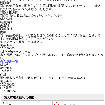
対応条件
商品の使用有無に関わらず、対応期間内に電話もしくはメールにてご連絡い
ただいたもののみ原則対応いたします。
対応可能期間
商品到着後7日以内にご連絡をいただいた場合
返品送料
店舗負担
再送料
店舗負担
備考
同一商品の手配が不可能など交換に応じることができない場合がございま
す。その際は返金にてご了承ください。
キャンセル・返金・交換連絡先
電話番号
0529901934
お問い合わせフォーム
購入履歴一覧の「ショップヘの問い合わせ」より店舗にお問い合わせくださ
い。
購入履歴一覧
返送先
郵便番号
4540822
住所
愛知県名古屋市中川区四女子町３－１８－１ コーポすがある４Ｃ
電話番号
0529901934
FAX番号
0523081557
楽天市場の便利な機能