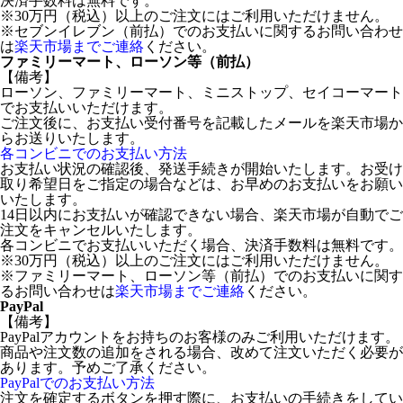
決済手数料は無料です。
※30万円（税込）以上のご注文にはご利用いただけません。
※セブンイレブン（前払）でのお支払いに関するお問い合わせ
は
楽天市場までご連絡
ください。
ファミリーマート、ローソン等（前払）
【備考】
ローソン、ファミリーマート、ミニストップ、セイコーマート
でお支払いいただけます。
ご注文後に、お支払い受付番号を記載したメールを楽天市場か
らお送りいたします。
各コンビニでのお支払い方法
お支払い状況の確認後、発送手続きが開始いたします。お受け
取り希望日をご指定の場合などは、お早めのお支払いをお願い
いたします。
14日以内にお支払いが確認できない場合、楽天市場が自動でご
注文をキャンセルいたします。
各コンビニでお支払いいただく場合、決済手数料は無料です。
※30万円（税込）以上のご注文にはご利用いただけません。
※ファミリーマート、ローソン等（前払）でのお支払いに関す
るお問い合わせは
楽天市場までご連絡
ください。
PayPal
【備考】
PayPalアカウントをお持ちのお客様のみご利用いただけます。
商品や注文数の追加をされる場合、改めて注文いただく必要が
あります。予めご了承ください。
PayPalでのお支払い方法
注文を確定するボタンを押す際に、お支払いの手続きをしてい