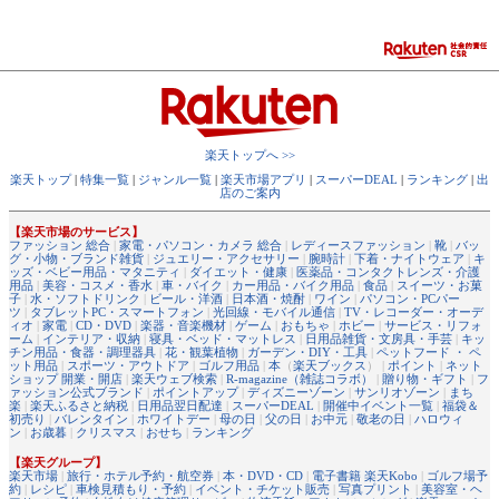
楽天トップへ >>
楽天トップ
|
特集一覧
|
ジャンル一覧
|
楽天市場アプリ
|
スーパーDEAL
|
ランキング
|
出
店のご案内
【楽天市場のサービス】
ファッション 総合
|
家電・パソコン・カメラ 総合
|
レディースファッション
|
靴
|
バッ
グ・小物・ブランド雑貨
|
ジュエリー・アクセサリー
|
腕時計
|
下着・ナイトウェア
|
キ
ッズ・ベビー用品・マタニティ
|
ダイエット・健康
|
医薬品・コンタクトレンズ・介護
用品
|
美容・コスメ・香水
|
車・バイク
|
カー用品・バイク用品
|
食品
|
スイーツ・お菓
子
|
水・ソフトドリンク
|
ビール・洋酒
|
日本酒・焼酎
|
ワイン
|
パソコン・PCパー
ツ
|
タブレットPC・スマートフォン
|
光回線・モバイル通信
|
TV・レコーダー・オーデ
ィオ
|
家電
|
CD・DVD
|
楽器・音楽機材
|
ゲーム
|
おもちゃ
|
ホビー
|
サービス・リフォ
ーム
|
インテリア・収納
|
寝具・ベッド・マットレス
|
日用品雑貨・文房具・手芸
|
キッ
チン用品・食器・調理器具
|
花・観葉植物
|
ガーデン・DIY・工具
|
ペットフード ・ ペ
ット用品
|
スポーツ・アウトドア
|
ゴルフ用品
|
本
（
楽天ブックス
） |
ポイント
|
ネット
ショップ 開業・開店
|
楽天ウェブ検索
|
R-magazine（雑誌コラボ）
|
贈り物・ギフト
|
フ
ァッション公式ブランド
|
ポイントアップ
|
ディズニーゾーン
|
サンリオゾーン
|
まち
楽
|
楽天ふるさと納税
|
日用品翌日配達
|
スーパーDEAL
|
開催中イベント一覧
|
福袋＆
初売り
|
バレンタイン
|
ホワイトデー
|
母の日
|
父の日
|
お中元
|
敬老の日
|
ハロウィ
ン
|
お歳暮
|
クリスマス
|
おせち
|
ランキング
【楽天グループ】
楽天市場
|
旅行・ホテル予約・航空券
|
本・DVD・CD
|
電子書籍 楽天Kobo
|
ゴルフ場予
約
|
レシピ
|
車検見積もり・予約
|
イベント・チケット販売
|
写真プリント
|
美容室・ヘ