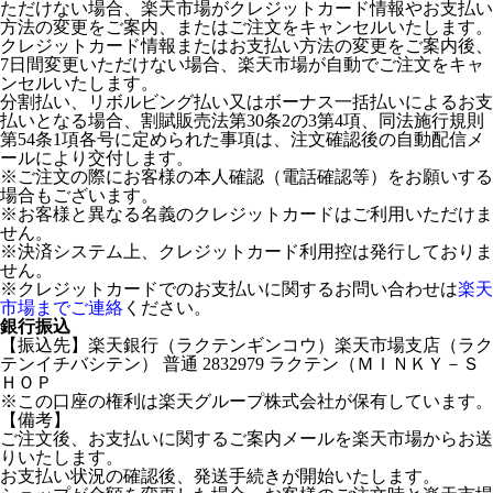
ただけない場合、楽天市場がクレジットカード情報やお支払い
方法の変更をご案内、またはご注文をキャンセルいたします。
クレジットカード情報またはお支払い方法の変更をご案内後、
7日間変更いただけない場合、楽天市場が自動でご注文をキャ
ンセルいたします。
分割払い、リボルビング払い又はボーナス一括払いによるお支
払いとなる場合、割賦販売法第30条2の3第4項、同法施行規則
第54条1項各号に定められた事項は、注文確認後の自動配信メ
ールにより交付します。
※ご注文の際にお客様の本人確認（電話確認等）をお願いする
場合もございます。
※お客様と異なる名義のクレジットカードはご利用いただけま
せん。
※決済システム上、クレジットカード利用控は発行しておりま
せん。
※クレジットカードでのお支払いに関するお問い合わせは
楽天
市場までご連絡
ください。
銀行振込
【振込先】楽天銀行（ラクテンギンコウ）楽天市場支店（ラク
テンイチバシテン） 普通 2832979 ラクテン（ＭＩＮＫＹ－Ｓ
ＨＯＰ
※この口座の権利は楽天グループ株式会社が保有しています。
【備考】
ご注文後、お支払いに関するご案内メールを楽天市場からお送
りいたします。
お支払い状況の確認後、発送手続きが開始いたします。