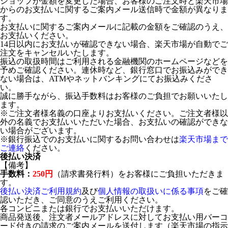
ショップが金額を変更した場合、お客様のご注文時と楽天市場
からのお支払いに関するご案内メール送信時で金額が異なりま
す。
お支払いに関するご案内メールに記載の金額をご確認のうえ、
お支払いください。
14日以内にお支払いが確認できない場合、楽天市場が自動でご
注文をキャンセルいたします。
振込の取扱時間はご利用される金融機関のホームページなどを
予めご確認ください。連休時など、銀行窓口でお振込みができ
ない場合は、ATMやネットバンキングにてお振込みくださ
い。
誠に勝手ながら、振込手数料はお客様のご負担でお願いいたし
ます。
※ご注文者様名義の口座よりお支払いください。ご注文者様以
外の名義でお支払いいただいた場合、お支払いの確認ができな
い場合がございます。
※銀行振込でのお支払いに関するお問い合わせは
楽天市場まで
ご連絡
ください。
後払い決済
【備考】
手数料：
250円
（請求書発行料）をお客様にご負担いただきま
す。
後払い決済ご利用規約
及び
個人情報の取扱いに係る事項
をご確
認いただき、ご同意のうえご利用ください。
各コンビニまたは銀行でお支払いいただけます。
商品発送後、注文者メールアドレスに対してお支払い用バーコ
ード付きの請求のご案内メールを送付します（楽天市場の指示