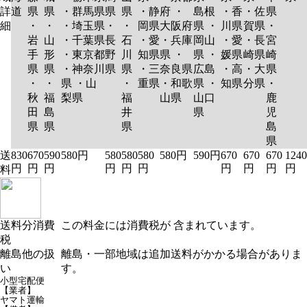
詳
道
県
県
・群馬県
県
県
・静
府 ・
島根
・香
・佐
県
細
・
・
・埼玉県
・
・
岡県
大阪府
県 ・
川県
賀県
・
岩
山
・千葉県
長
石
・愛
・兵庫
岡山
・愛
・長
宮
手
形
・東京都
野
川
知県
県 ・
県 ・
媛県
崎県
崎
県
県
・神奈川
県
県
・三
奈良県
広島
・高
・大
県
・
・
県 ・山
・
重県
・和歌
県 ・
知県
分県
・
秋
福
梨県
福
山県
山口
鹿
田
島
井
県
児
県
県
県
島
県
送
830
670
590
580円
580
580
580
580円
590円
670
670
670
1240
円
円
円
円
円
円
円
円
円
円
料
送料分消費
この料金には消費税が 含まれています。
税
離島他の扱
離島・一部地域は追加送料がかかる場合がありま
い
す。
小型宅配便
【業者】
ヤマト運輸