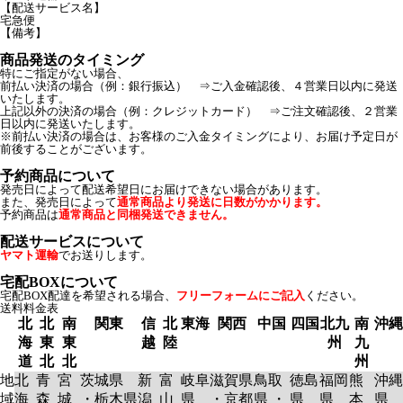
【配送サービス名】
宅急便
【備考】
商品発送のタイミング
特にご指定がない場合、
前払い決済の場合（例：銀行振込） ⇒ご入金確認後、４営業日以内に発送
いたします。
上記以外の決済の場合（例：クレジットカード） ⇒ご注文確認後、２営業
日以内に発送いたします。
※前払い決済の場合は、お客様のご入金タイミングにより、お届け予定日が
前後することがございます。
予約商品について
発売日によって配送希望日にお届けできない場合があります。
また、発売日によって
通常商品より発送に日数がかかります。
予約商品は
通常商品と同梱発送できません。
配送サービスについて
ヤマト運輸
でお送りします。
宅配BOXについて
宅配BOX配達を希望される場合、
フリーフォームにご記入
ください。
送料料金表
北
北
南
関東
信
北
東海
関西
中国
四国
北九
南
沖縄
海
東
東
越
陸
州
九
道
北
北
州
地
北
青
宮
茨城県
新
富
岐阜
滋賀県
鳥取
徳島
福岡
熊
沖縄
域
海
森
城
・栃木県
潟
山
県
・京都
県 ・
県
県
本
県