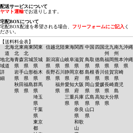
配送サービスについて
ヤマト運輸
でお送りします。
宅配BOXについて
宅配BOX配達を希望される場合、
フリーフォームにご記入
く
ださい。
【送料料金表】
北海
北東
南東
関東
信越
北陸
東海
関西
中国
四国
北九
南九
沖縄
道
北
北
州
州
地
北海
青森
宮城
茨城
新潟
富山
岐阜
滋賀
鳥取
徳島
福岡
熊本
沖縄
域
道
県
県
県
県
県
県
県
県
県
県
県
県
詳
岩手
山形
栃木
長野
石川
静岡
京都
島根
香川
佐賀
宮崎
細
県
県
県
県
県
県
府
県
県
県
県
秋田
福島
群馬
福井
愛知
大阪
岡山
愛媛
長崎
鹿児
県
県
県
県
県
府
県
県
県
島
埼玉
三重
兵庫
広島
高知
大分
県
県
県
県
県
県
県
千葉
奈良
山口
県
県
県
東京
和歌
都
山