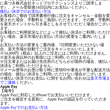
に基づき株式会社ネットプロテクションズよりご請求しま
す）。メール受取後14日以内にお支払いください。
後払い決済でのお支払い方法
お客様のご都合で請求書発行後に注文をキャンセル・金額を変
更された場合、手数料をご負担いただきます。その際、手数料
を楽天ポイントから引き落としをさせていただく場合がござい
ます。
お客様のご利用状況などによって後払い決済がご利用いただけ
ない場合、楽天市場がお支払い方法の変更をご案内いたしま
す。
お支払い方法の変更をご案内後、7日間変更いただけない場
合、楽天市場が自動でご注文をキャンセルいたします。
※54,000円（税込）以上のご注文にはご利用いただけません。
※楽天会員以外のお客様にはご利用いただけません。
※注文者またはお届け先住所のどちらかが国外の場合、後払い
決済をご利用いただけません。
※メール便等のお受け取り時に受領印や署名が不要な配送方法
の場合、後払い決済をご利用いただけない場合がございます。
※後払い決済でのお支払いに関するお問い合わせは
楽天市場ま
でご連絡
ください。
Apple Pay
【備考】
Apple Payに対応したiPhoneでお支払いいただけます。
ご注文を確定する直前に、Apple Payの認証を行っていただき
ます。
Apple Payでのお支払い方法