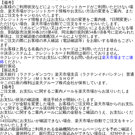
【備考】
お客様のご利用状況などによってクレジットカードがご利用いただけない場
合、楽天市場がクレジットカード情報やお支払い方法の変更をご案内、また
はご注文をキャンセルいたします。
クレジットカード情報またはお支払い方法の変更をご案内後、7日間変更い
ただけない場合、楽天市場が自動でご注文をキャンセルいたします。
分割払い、リボルビング払い又はボーナス一括払いによるお支払いとなる場
合、割賦販売法第30条2の3第4項、同法施行規則第54条1項各号に定められた
事項は、注文確認後の自動配信メールにより交付します。
※ご注文の際にお客様の本人確認（電話確認等）をお願いする場合もござい
ます。
※お客様と異なる名義のクレジットカードはご利用いただけません。
※決済システム上、クレジットカード利用控は発行しておりません。
※クレジットカードでのお支払いに関するお問い合わせは
楽天市場までご連
絡
ください。
銀行振込
【振込先】
楽天銀行（ラクテンギンコウ）楽天市場支店（ラクテンイチバシテン） 普通
2832979 ラクテン（ＭＩＮＫＹ－ＳＨＯＰ
※この口座の権利は楽天グループ株式会社が保有しています。
【備考】
ご注文後、お支払いに関するご案内メールを楽天市場からお送りいたしま
す。
お支払い状況の確認後、発送手続きが開始いたします。
ショップが金額を変更した場合、お客様のご注文時と楽天市場からのお支払
いに関するご案内メール送信時で金額が異なります。
お支払いに関するご案内メールに記載の金額をご確認のうえ、お支払いくだ
さい。
14日以内にお支払いが確認できない場合、楽天市場が自動でご注文をキャン
セルいたします。
振込の取扱時間はご利用される金融機関のホームページなどを予めご確認く
ださい。連休時など、銀行窓口でお振込みができない場合は、ATMやネット