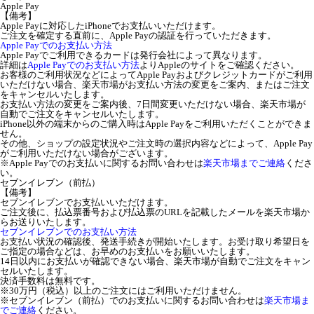
Apple Pay
【備考】
Apple Payに対応したiPhoneでお支払いいただけます。
ご注文を確定する直前に、Apple Payの認証を行っていただきます。
Apple Payでのお支払い方法
Apple Payでご利用できるカードは発行会社によって異なります。
詳細は
Apple Payでのお支払い方法
よりAppleのサイトをご確認ください。
お客様のご利用状況などによってApple Payおよびクレジットカードがご利用
いただけない場合、楽天市場がお支払い方法の変更をご案内、またはご注文
をキャンセルいたします。
お支払い方法の変更をご案内後、7日間変更いただけない場合、楽天市場が
自動でご注文をキャンセルいたします。
iPhone以外の端末からのご購入時はApple Payをご利用いただくことができま
せん。
その他、ショップの設定状況やご注文時の選択内容などによって、Apple Pay
がご利用いただけない場合がございます。
※Apple Payでのお支払いに関するお問い合わせは
楽天市場までご連絡
くださ
い。
セブンイレブン（前払）
【備考】
セブンイレブンでお支払いいただけます。
ご注文後に、払込票番号および払込票のURLを記載したメールを楽天市場か
らお送りいたします。
セブンイレブンでのお支払い方法
お支払い状況の確認後、発送手続きが開始いたします。お受け取り希望日を
ご指定の場合などは、お早めのお支払いをお願いいたします。
14日以内にお支払いが確認できない場合、楽天市場が自動でご注文をキャン
セルいたします。
決済手数料は無料です。
※30万円（税込）以上のご注文にはご利用いただけません。
※セブンイレブン（前払）でのお支払いに関するお問い合わせは
楽天市場ま
でご連絡
ください。